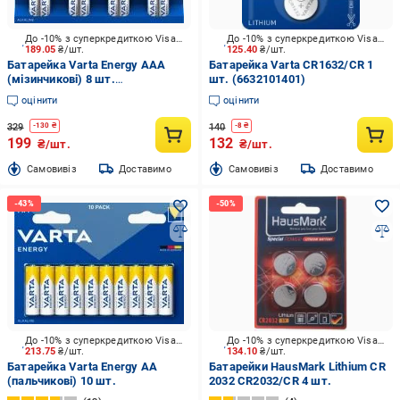
До -10% з суперкредиткою Visa Вигода
До -10% з суперкредиткою Visa Вигода
189.05
₴/шт.
125.40
₴/шт.
Батарейка Varta Energy AAA
Батарейка Varta CR1632/CR 1
(мізинчикові) 8 шт.
шт. (6632101401)
(4103229418)
оцінити
оцінити
329
140
-
130
₴
-
8
₴
199
132
₴/шт.
₴/шт.
Cамовивіз
Доставимо
Cамовивіз
Доставимо
До -10% з суперкредиткою Visa Вигода
До -10% з суперкредиткою Visa Вигода
213.75
₴/шт.
134.10
₴/шт.
Батарейка Varta Energy AA
Батарейки HausMark Lithium CR
(пальчикові) 10 шт.
2032 CR2032/CR 4 шт.