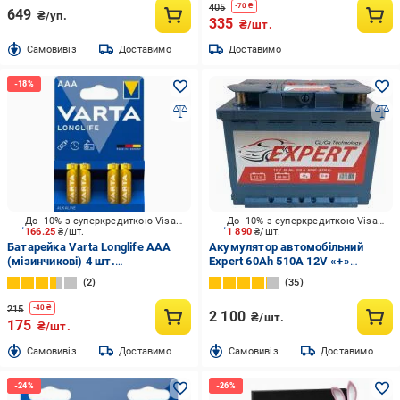
405
-
70
₴
649
₴/уп.
335
₴/шт.
Cамовивіз
Доставимо
Доставимо
До -10% з суперкредиткою Visa Вигода
До -10% з суперкредиткою Visa Вигода
166.25
₴/шт.
1 890
₴/шт.
Батарейка Varta Longlife AAA
Акумулятор автомобільний
(мізинчикові) 4 шт.
Expert 60Ah 510A 12V «+»
(4103101414)
праворуч
2
35
215
-
40
₴
2 100
₴/шт.
175
₴/шт.
Cамовивіз
Доставимо
Cамовивіз
Доставимо