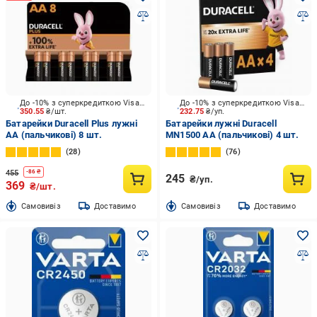
До -10% з суперкредиткою Visa Вигода
До -10% з суперкредиткою Visa Вигода
350.55
₴/шт.
232.75
₴/уп.
Батарейки Duracell Plus лужні
Батарейки лужні Duracell
AA (пальчикові) 8 шт.
MN1500 AA (пальчикові) 4 шт.
28
76
455
-
86
₴
245
₴/уп.
369
₴/шт.
Cамовивіз
Доставимо
Cамовивіз
Доставимо