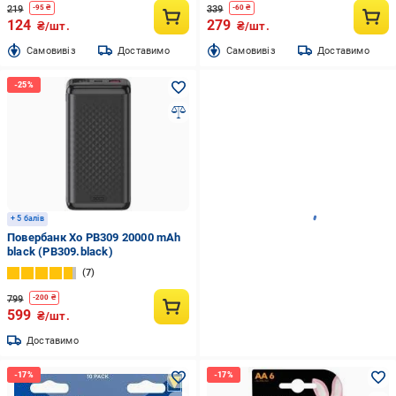
219
339
-
95
₴
-
60
₴
124
279
₴/шт.
₴/шт.
Cамовивіз
Доставимо
Cамовивіз
Доставимо
+ 5 балів
Повербанк Xo PB309 20000 mAh
black (PB309.black)
7
799
-
200
₴
599
₴/шт.
Доставимо