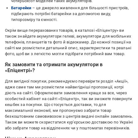
чотирьохсот моделей таких акумуляторів.
Батарейки
– це джерело живлення для більшості пристроїв,
підбирають потрібні батарейки за допомогою виду,
типорозміру та ємності.
Окрім вище перерахованих товарів, в каталозі «Епіцентру» ви
також знайдете акумулятори гелеві, акумулятори для мобільних
телефонів, планшетів та фото й відеокамер. До кожної позиції на
сайті ми розмістили детальний опис, характеристики та реальні
фото, щоб ви з легкістю могли підібрати потрібний вам товар.
Як замовити та отримати акумулятори в
«Епіцентрі»?
Для вигідної покупки, рекомендуємо перевірити розділ «Акції»,
адже саме там ми розмістили найвигідніші пропозиції, котрі
діють на сайті. Оформлювати замовлення краще за все, через
особистий кабінет на сайті «Епіцентр», так ви зможете повернути
кешбек за покупки. Що стосується доставки, то для
максимальної економії, ми пропонуємо забрати товар
безкоштовним самовивозом з центрів видачі онлайн замовлень.
Також ви можете скористатися кур'єрською доставкою по Україні
або забрати товар на відділеннях чи у поштоматах перевізників.