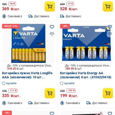
455
569
-
86
₴
-
41
₴
369
528
₴/шт.
₴/шт.
Cамовивіз
Доставимо
Доставимо
До -10% з суперкредиткою Visa Вигода
До -10% з суперкредиткою Visa Вигода
318.25
₴/шт.
189.05
₴/шт.
Батарейка лужна Varta Longlife
Батарейка Varta Energy AA
AAA (мізинчикові) 10 шт.
(пальчикові) 8 шт. (4106229418)
(4103101761)
оцінити
оцінити
446
329
-
111
₴
-
130
₴
335
199
₴/шт.
₴/шт.
Cамовивіз
Доставимо
Cамовивіз
Доставимо