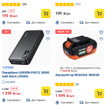
A27/27A/V27A/8LR732 MN27 1
28
11
шт. (81421921)
239
-
44
₴
109
₴/уп.
195
₴/шт.
Cамовивіз
Доставимо
Cамовивіз
Доставимо
+ 13 балів
До -10% з суперкредиткою Visa Вигода
1 424.05
₴/шт.
Повербанк UGREEN PB312 20000
Акумулятор SEQUOIA SB2040
mAh black (25683)
оцінити
2
1 799
-
400
₴
1 999
-
500
₴
1 399
₴/шт.
1 499
₴/шт.
Cамовивіз
Доставимо
Cамовивіз
Доставимо