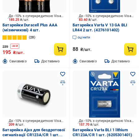
До -10% з суперкредиткою Visa Вигода
До -10% з суперкредиткою Visa Вигода
185.25
₴/шт.
83.60
₴/шт.
Батарейки Duracell Plus AAA
Батарейка Varta V 13 GA BLI
(мізинчикові) 4 шт.
LR44 2 шт. (4276101402)
28
оцінити
239
-
44
₴
88
₴/шт.
195
₴/шт.
Cамовивіз
Доставимо
Cамовивіз
Доставимо
До -10% з суперкредиткою Visa Вигода
До -10% з суперкредиткою Visa Вигода
209
₴/шт.
157.70
₴/шт.
Батарейка Ajax для бездротової
Батарейка Varta BLI 1 lithium
сигналізації CR123A/CR 1 шт.
CR123A/CR 1 шт. (6205301401)