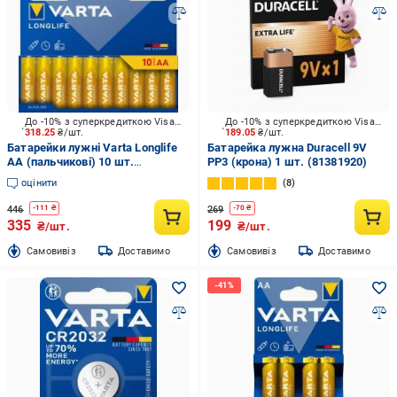
До -10% з суперкредиткою Visa Вигода
До -10% з суперкредиткою Visa Вигода
318.25
₴/шт.
189.05
₴/шт.
Батарейки лужні Varta Longlife
Батарейка лужна Duracell 9V
AA (пальчикові) 10 шт.
PP3 (крона) 1 шт. (81381920)
(4106101761)
оцінити
8
446
269
-
111
₴
-
70
₴
335
199
₴/шт.
₴/шт.
Cамовивіз
Доставимо
Cамовивіз
Доставимо