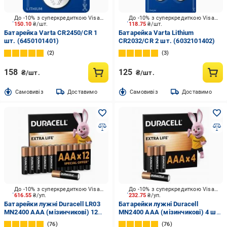
До -10% з суперкредиткою Visa Вигода
До -10% з суперкредиткою Visa Вигода
150.10
₴/шт.
118.75
₴/шт.
Батарейка Varta CR2450/CR 1
Батарейка Varta Lithium
шт. (6450101401)
CR2032/CR 2 шт. (6032101402)
2
3
158
125
₴/шт.
₴/шт.
Cамовивіз
Доставимо
Cамовивіз
Доставимо
До -10% з суперкредиткою Visa Вигода
До -10% з суперкредиткою Visa Вигода
616.55
₴/уп.
232.75
₴/уп.
Батарейки лужні Duracell LR03
Батарейки лужні Duracell
MN2400 AAA (мізинчикові) 12
MN2400 AAA (мізинчикові) 4 шт.
шт.
(81550795)
76
76