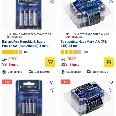
До -10% з суперкредиткою Visa Вигода
До -10% з суперкредиткою Visa Вигода
89.10
₴/шт.
296.10
₴/шт.
Батарейка HausMark Basic
Батарейка HausMark AA (R6,
Power AA (пальчикові) 4 шт.
316) 24 шт.
(MST-AL4АА)
20
22
219
499
-
120
₴
-
170
₴
99
329
₴/шт.
₴/шт.
Cамовивіз
Доставимо
Cамовивіз
Доставимо