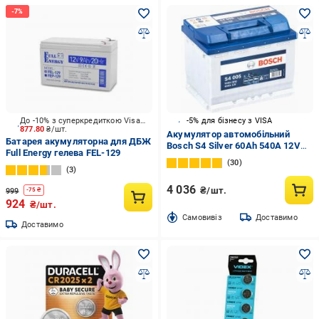
До -10% з суперкредиткою Visa Вигода
-5% для бізнесу з VISA
877.80
₴/шт.
Акумулятор автомобільний
Батарея акумуляторна для ДБЖ
Bosch S4 Silver 60Ah 540A 12V
Full Energy гелева FEL-129
0092S40050 «+» праворуч (0 092
30
S40 050)
3
4 036
₴/шт.
999
-
75
₴
924
₴/шт.
Cамовивіз
Доставимо
Доставимо