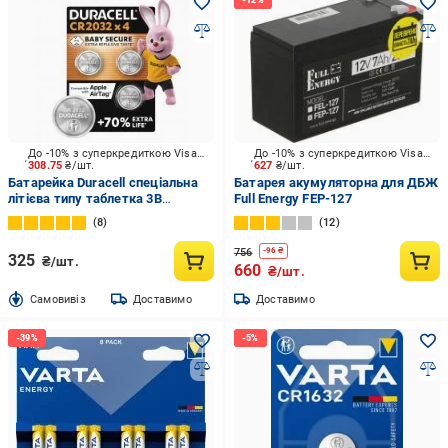
До -10% з суперкредиткою Visa Вигода
До -10% з суперкредиткою Visa Вигода
308.75
₴/шт.
627
₴/шт.
Батарейка Duracell спеціальна
Батарея акумуляторна для ДБЖ
літієва типу таблетка 3В
Full Energy FEP-127
CR2032/CR 4 шт.
8
12
756
-
96
₴
325
₴/шт.
660
₴/шт.
Cамовивіз
Доставимо
Доставимо