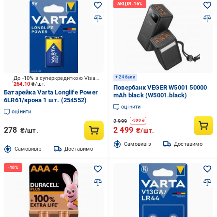
+ 24 бали
До -10% з суперкредиткою Visa Вигода
264.10
₴/шт.
Повербанк VEGER W5001 50000
Батарейка Varta Longlife Power
mAh black (W5001.black)
6LR61/крона 1 шт. (254552)
оцінити
оцінити
2 999
-
500
₴
278
2 499
₴/шт.
₴/шт.
Cамовивіз
Доставимо
Cамовивіз
Доставимо