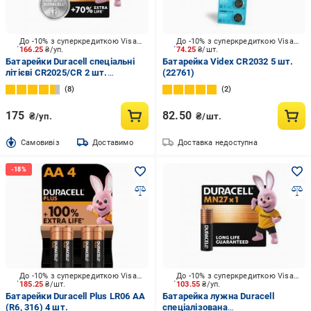
До -10% з суперкредиткою Visa Вигода
До -10% з суперкредиткою Visa Вигода
166.25
₴/уп.
74.25
₴/шт.
Батарейки Duracell спеціальні
Батарейка Videx CR2032 5 шт.
літієві CR2025/CR 2 шт.
(22761)
(5003009)
8
2
175
82.50
₴/уп.
₴/шт.
Cамовивіз
Доставимо
Доставка недоступна
До -10% з суперкредиткою Visa Вигода
До -10% з суперкредиткою Visa Вигода
185.25
₴/шт.
103.55
₴/уп.
Батарейки Duracell Plus LR06 AA
Батарейка лужна Duracell
(R6, 316) 4 шт.
спеціалізована