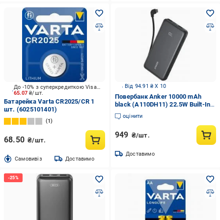
Від 94.91 ₴ X 10
До -10% з суперкредиткою Visa Вигода
65.07
₴/шт.
Повербанк Anker 10000 mAh
Батарейка Varta CR2025/CR 1
black (A110DH11) 22.5W Built-In
шт. (6025101401)
USB-C Cable чорний
оцінити
1
949
₴/шт.
68.50
₴/шт.
Доставимо
Cамовивіз
Доставимо