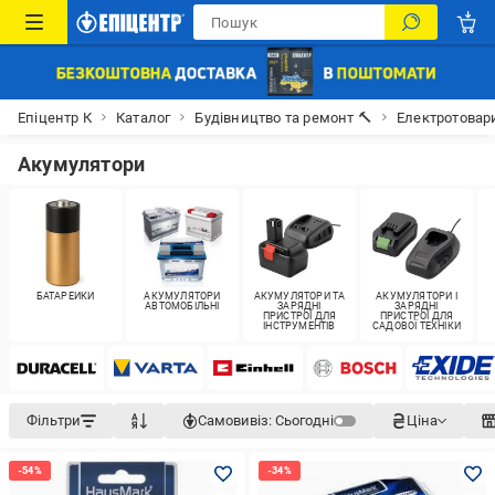
Епіцентр К
Каталог
Будівництво та ремонт 🔨
Електротовар
Акумулятори
БАТАРЕЙКИ
АКУМУЛЯТОРИ
АКУМУЛЯТОРИ ТА
АКУМУЛЯТОРИ І
АВТОМОБІЛЬНІ
ЗАРЯДНІ
ЗАРЯДНІ
ПРИСТРОЇ ДЛЯ
ПРИСТРОЇ ДЛЯ
ІНСТРУМЕНТІВ
САДОВОЇ ТЕХНІКИ
Фільтри
Самовивіз:
Сьогодні
Ціна