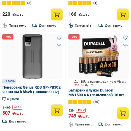
(160917)
3
1
220
166
₴/шт.
₴/шт.
Привеземо
Доставимо
Cамовивіз
Доставимо
+ 8 балів
До -10% з суперкредиткою Visa Вигода
711.55
₴/шт.
Повербанк Gelius RDS GP-PB302
Батарейки лужні Duracell
20000 mAh black (00000099032)
MN1500 AA (пальчикові) 18 шт.
оцінити
76
1 499
-
692
₴
939
-
190
₴
807
₴/шт.
749
₴/шт.
Доставимо
Привеземо
Доставимо