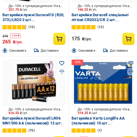
До -10% з суперкредиткою Visa Вигода
До -10% з суперкредиткою Visa Вигода
251.75
₴/уп.
166.25
₴/уп.
Батарейки лужні Duracell D (R20,
Батарейки Duracell спеціальні
373)/LR20 2 шт.
літієві CR2032/CR 2 шт.
(81545439;Б0014055)
(5002753)
15
12
379
-
114
₴
175
₴/уп.
265
₴/уп.
Cамовивіз
Доставимо
Cамовивіз
Доставимо
До -10% з суперкредиткою Visa Вигода
До -10% з суперкредиткою Visa Вигода
616.55
₴/уп.
318.25
₴/шт.
Батарейки лужні Duracell LR06
Батарейка Varta Longlife AA
MN1500 AA (пальчикові) 12 шт.
(пальчикові) 10 шт.
(4106101461)
76
1