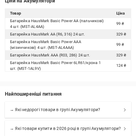
Ціни на Акумулятори
Товар
Ціна
Батарейка HausMark Basic Power AA (пальчикові)
99 ₴
4 шт. (MST-AL4АА)
Батарейка HausMark AA (R6, 316) 24 шт.
329 ₴
Батарейка HausMark Basic Power AAA
99 ₴
(мізинчикові) 4 шт. (MST-AL4ААА)
Батарейки HausMark AAA (R03, 286) 24 шт.
329 ₴
Батарейка HausMark Basic Power 6LR61/крона 1
124 ₴
шт. (MST-1AL9V)
Найпоширеніші питання
→ Які недорогі товари в групі Акумулятори?
→ Які товари купити в 2026 році в групі Акумулятори?