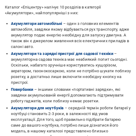
Каталог «Епіцентру» налічує 10 розділів в категорії
«Акумулятори», найпопулярніші з них:
Акумулятори автомобільні
– один з головних елементів
автомобіля, завдяки якому відбувається рух транспорту, адже
акумулятор подає енергію необхідну для запуску двигуна. А
також він є джерелом живлення всіх електричних приладів в
салоні авто.
Акумулятори та зарядні пристрої для садової техніки
–
акумуляторна садова техніка має неабиякий попит сьогодні.
Оскільки, набагато зручніше користуватись кущорізом,
аератором, газонокосаркою, коли не потрібно шукати поблизу
розетку, а достатньо лише включити необхідну кнопку на
пристрої.
Повербанки
– іншими словами «портативні зарядки», які
завдяки акумульованій енергії допомагають підтримувати
роботу гаджетів, коли поблизу немає розетки.
Акумулятори для ноутбуків
– середній термін роботи батареї у
ноутбуці становить 2-3 роки, в залежності від умов
експлуатації. Для того, щоб правильно підібрати батарею
саме до вашого ноутбука, потрібно лише дізнатися його
модель, в нашому каталозі представлено близько