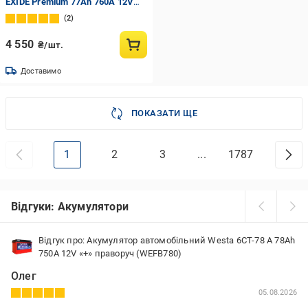
EXIDE Premium 77Ah 760A 12V
«+» праворуч (EA770)
2
4 550
₴/шт.
Доставимо
ПОКАЗАТИ ЩЕ
1
2
3
...
1787
Відгуки: Акумулятори
Відгук про: Акумулятор автомобільний Westa 6CT-78 А 78Ah
750A 12V «+» праворуч (WEFB780)
Олег
05.08.2026