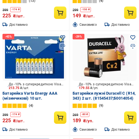
13
4
399
299
-
174
₴
-
150
₴
225
149
₴/шт.
₴/шт.
Доставимо
Cамовивіз
Доставимо
До -10% з суперкредиткою Visa Вигода
До -10% з суперкредиткою Visa Вигода
213.75
₴/шт.
179.55
₴/уп.
Батарейка Varta Energy AAA
Батарейки лужні Duracell C (R14,
(мізинчикові) 10 шт.
343) 2 шт. (81545437;Б0014054)
4
9
399
269
-
174
₴
-
80
₴
225
189
₴/шт.
₴/уп.
Доставимо
Cамовивіз
Доставимо