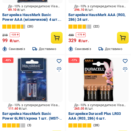
До -10% з суперкредиткою Visa Вигода
До -10% з суперкредиткою Visa Вигода
89.10
₴/шт.
296.10
₴/шт.
Батарейка HausMark Basic
Батарейки HausMark AAA (R03,
Power AAA (мізинчикові) 4 шт.
286) 24 шт.
(MST-AL4ААА)
20
22
219
499
-
120
₴
-
170
₴
99
329
₴/шт.
₴/шт.
Cамовивіз
Доставимо
Cамовивіз
Доставимо
До -10% з суперкредиткою Visa Вигода
До -10% з суперкредиткою Visa Вигода
111.60
₴/шт.
265.05
₴/шт.
Батарейка HausMark Basic
Батарейки Duracell Plus LR03
Power 6LR61/крона 1 шт. (MST-
AAA (R03, 286) 6 шт.
1AL9V)
3
28