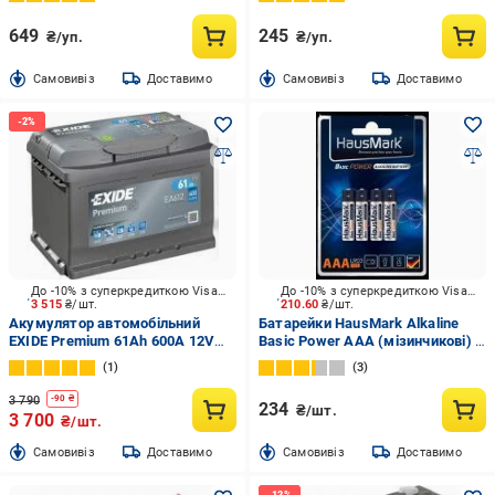
649
245
₴/уп.
₴/уп.
Cамовивіз
Доставимо
Cамовивіз
Доставимо
До -10% з суперкредиткою Visa Вигода
До -10% з суперкредиткою Visa Вигода
3 515
₴/шт.
210.60
₴/шт.
Акумулятор автомобільний
Батарейки HausMark Alkaline
EXIDE Premium 61Ah 600A 12V
Basic Power AAA (мізинчикові) 8
«+» праворуч (EA612)
шт.
1
3
3 790
-
90
₴
234
₴/шт.
3 700
₴/шт.
Cамовивіз
Доставимо
Cамовивіз
Доставимо