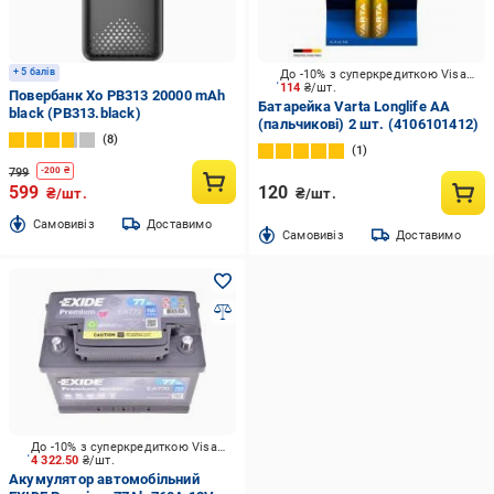
+ 5 балів
До -10% з суперкредиткою Visa Вигода
114
₴/шт.
Повербанк Xo PB313 20000 mAh
Батарейка Varta Longlife AA
black (PB313.black)
(пальчикові) 2 шт. (4106101412)
8
1
799
-
200
₴
599
120
₴/шт.
₴/шт.
Cамовивіз
Доставимо
Cамовивіз
Доставимо
До -10% з суперкредиткою Visa Вигода
4 322.50
₴/шт.
Акумулятор автомобільний