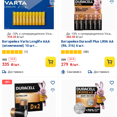
До -10% з суперкредиткою Visa Вигода
До -10% з суперкредиткою Visa Вигода
318.25
₴/шт.
265.05
₴/шт.
Батарейка Varta Longlife AAA
Батарейки Duracell Plus LR06 AA
(мізинчикові) 10 шт.
(R6, 316) 6 шт.
(4103101461)
1
28
405
339
-
70
₴
-
60
₴
335
279
₴/шт.
₴/шт.
Доставимо
Cамовивіз
Доставимо