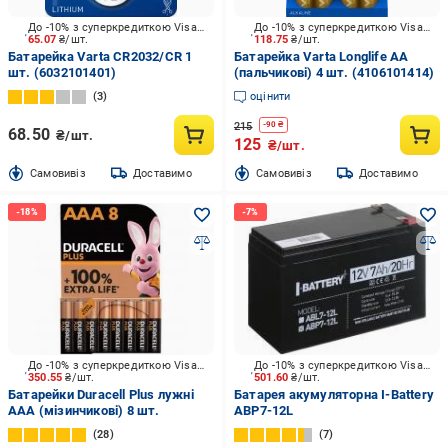
До -10% з суперкредиткою Visa Вигода
До -10% з суперкредиткою Visa Вигода
65.07
₴/шт.
118.75
₴/шт.
Батарейка Varta CR2032/CR 1
Батарейка Varta Longlife AA
шт. (6032101401)
(пальчикові) 4 шт. (4106101414)
3
оцінити
215
-
90
₴
68.50
₴/шт.
125
₴/шт.
Cамовивіз
Доставимо
Cамовивіз
Доставимо
До -10% з суперкредиткою Visa Вигода
До -10% з суперкредиткою Visa Вигода
350.55
₴/шт.
501.60
₴/шт.
Батарейки Duracell Plus лужні
Батарея акумуляторна I-Battery
AAA (мізинчикові) 8 шт.
ABP7-12L
28
7