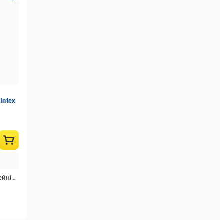
Intex
у,для фільтрів