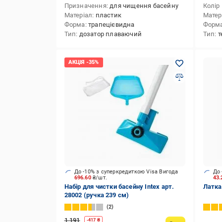
Призначення
для чищення басейну
Колір
Матеріал
пластик
Матер
Форма
трапецієвидна
Форм
Тип
дозатор плаваючий
Тип
т
До -10% з суперкредиткою Visa Вигода
До 
696.60
₴/шт.
43
Набір для чистки басейну Intex арт.
Латка
28002 (ручка 239 см)
2
1 191
-
417
₴