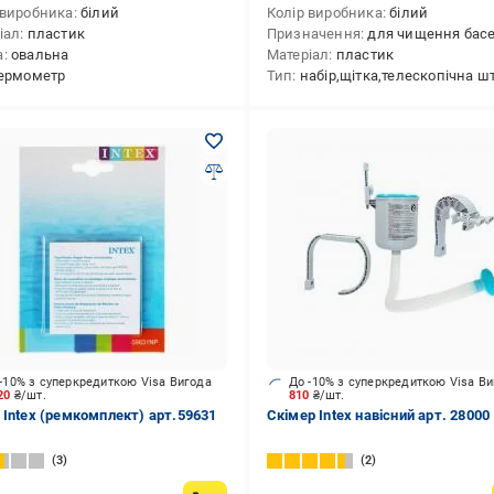
 виробника
білий
Колір виробника
білий
іал
пластик
Призначення
для чищення бас
а
овальна
Матеріал
пластик
ермометр
Тип
набір,щітка,телескопічна штанга,шланг,
-10% з суперкредиткою Visa Вигода
До -10% з суперкредиткою Visa В
.20
₴/шт.
810
₴/шт.
 Intex (ремкомплект) арт.59631
Скімер Intex навісний арт. 28000
3
2