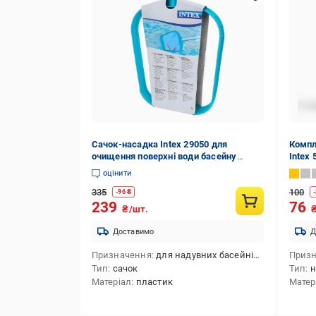
Сачок-насадка Intex 29050 для
Компл
очищення поверхні води басейну
Intex 
(32473783)
латок
оцінити
335
100
-
96
₴
-
239
76
₴/шт.
Доставимо
Д
Призначення
для надувних басейнів,для каркасних басейнів,для чищення басейну
Приз
Тип
сачок
Тип
н
Матеріал
пластик
Матер