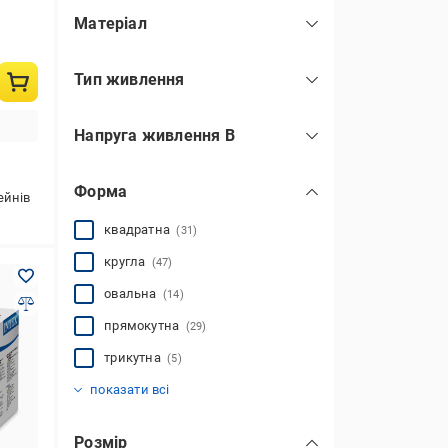
Матеріал
PET
(4)
Тип живлення
ПВХ
(40)
акумулятор
(6)
алюміній
(18)
Напруга живлення В
батареї D
(4)
вініл
(3)
12
(2)
мережа
(18)
метал
(47)
Форма
230
(9)
пластик
поліестер
поліуретан
синтетичне волокно
(181)
(4)
(2)
(3)
ейнів
показати всі
квадратна
(31)
кругла
(47)
овальна
(14)
прямокутна
(29)
трикутна
(5)
трапецієвидна
(15)
показати всі
Розмір