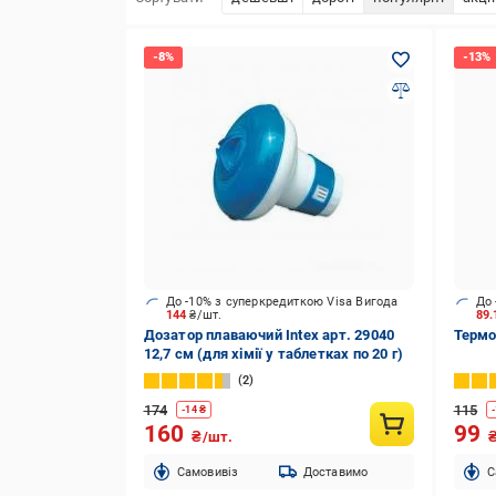
До -10% з суперкредиткою Visa Вигода
До 
144
₴/шт.
89
Дозатор плаваючий Intex арт. 29040
Термо
12,7 см (для хімії у таблетках по 20 г)
2
174
115
-
14
₴
-
160
99
₴/шт.
Cамовивіз
Доставимо
C