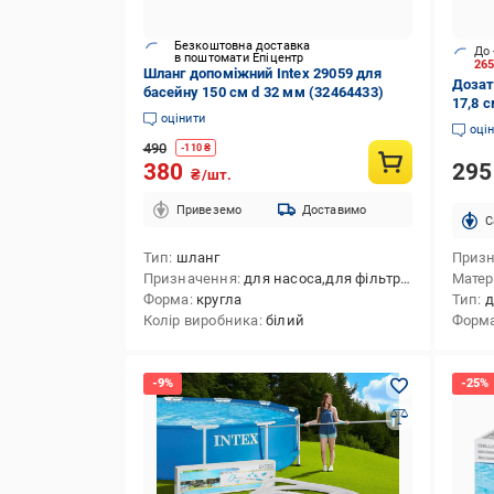
Безкоштовна доставка
До 
в поштомати Епіцентр
26
Шланг допоміжний Intex 29059 для
Дозат
басейну 150 см d 32 мм (32464433)
17,8 с
оцінити
оці
490
-
110
₴
29
380
₴/шт.
Привеземо
Доставимо
C
Тип
шланг
Приз
Призначення
для насоса,для фільтрів
Матер
Форма
кругла
Тип
д
Колір виробника
білий
Форм