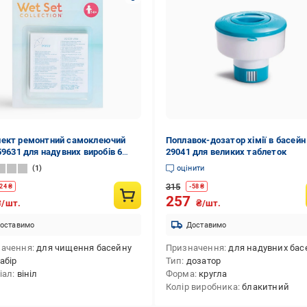
ект ремонтний самоклеючий
Поплавок-дозатор хімії в басейн 
59631 для надувних виробів 6
29041 для великих таблеток
 7х7 см (14426144)
1
оцінити
315
24
₴
-
58
₴
257
₴/шт.
₴/шт.
оставимо
Доставимо
начення
для чищення басейну
Призначення
для надувних басейнів,для каркасних басейнів,для чищення басейн
абір
Тип
дозатор
іал
вініл
Форма
кругла
Колір виробника
блакитний