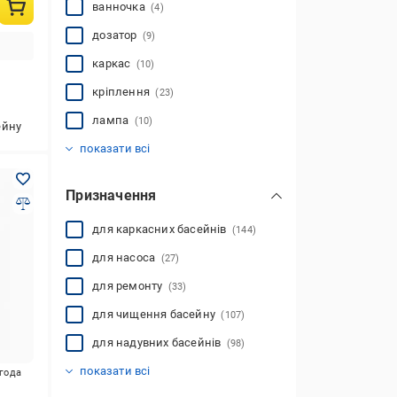
ванночка
(4)
дозатор
(9)
каркас
(10)
кріплення
(23)
лампа
(10)
ейну
латка
набір
очищувач
сачок
скімер
телескопічна штанга
термометр
фонтанчик
форсунка
чаша
шланг
щітка
(1)
(52)
(19)
(3)
(25)
(24)
(20)
(5)
(26)
(4)
(7)
(15)
показати всі
Призначення
для каркасних басейнів
(144)
для насоса
(27)
для ремонту
(33)
для чищення басейну
(107)
для надувних басейнів
(98)
для фільтрів
(38)
показати всі
игода