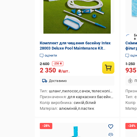
Б
в
Комплект для чищення басейну Intex
Скімм
28003 Deluxe Pool Maintenance Kit
фільт
(JH5520)
сміття
оцінити
оці
2 600
1 250
-
250
₴
2 350
93
₴/шт.
Доставимо
П
Тип
шланг,пилосос,сачок,телескопічна штанга,набір,щітка,очищувач
Приз
Призначення
для каркасних басейнів,для чищення басейну
Тип
с
Колір виробника
синій,білий
Колір
Матеріал
алюміній,пластик
Матер