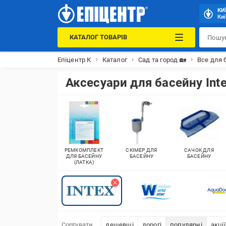
КИ
Киї
КАТАЛОГ ТОВАРІВ
Епіцентр К
Каталог
Сад та город 🏡
Все для 
Аксесуари для басейну Int
РЕМКОМПЛЕКТ
СКІМЕР ДЛЯ
САЧОК ДЛЯ
ДЛЯ БАСЕЙНУ
БАСЕЙНУ
БАСЕЙНУ
(ЛАТКА)
Сортувати
дешевші
дорогі
популярні
акції