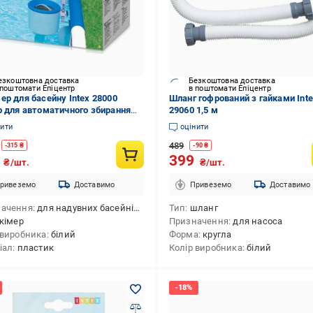
езкоштовна доставка
Безкоштовна доставка
 поштомати Епіцентр
в поштомати Епіцентр
ер для басейну Intex 28000
Шланг гофрований з гайками Int
р для автоматичного збирання
29060 1,5 м
 в басейні (28000)
нити
оцінити
489
-
315
₴
-
90
₴
5
399
₴/шт.
₴/шт.
ривеземо
Доставимо
Привеземо
Доставимо
начення
для надувних басейнів,для каркасних басейнів,для чищення басейну,для насоса
Тип
шланг
кімер
Призначення
для насоса
 виробника
білий
Форма
кругла
іал
пластик
Колір виробника
білий