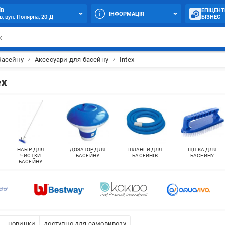
ЇВ
ЕПІЦЕНТ
ІНФОРМАЦІЯ
в, вул. Полярна, 20-Д
БІЗНЕС
басейну
Аксесуари для басейну
Intex
ex
НАБІР ДЛЯ
ДОЗАТОР ДЛЯ
ШЛАНГИ ДЛЯ
ЩІТКА ДЛЯ
ЧИСТКИ
БАСЕЙНУ
БАСЕЙНІВ
БАСЕЙНУ
БАСЕЙНУ
новинки
доступно для самовивозу