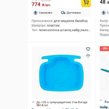
48
774
₴/шт.
Cамовивіз
Доставимо
C
Призначення
для чищення басейну
Колір
Матеріал
пластик
Приз
Тип
телескопічна штанга,набір,пилосос,сачок
Матер
Форм
Від
До -10% з суперкредиткою Visa Вигода
261
₴/шт.
Набір