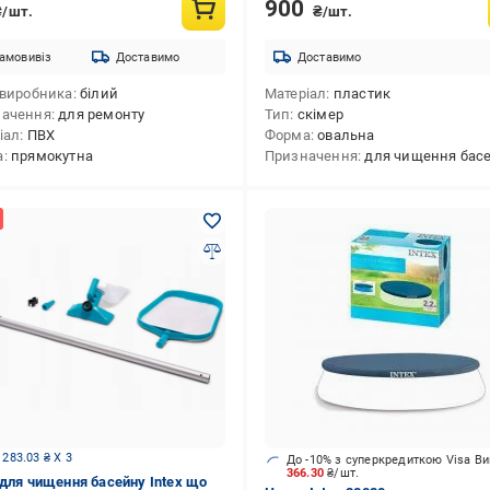
900
₴/шт.
₴/шт.
амовивіз
Доставимо
Доставимо
 виробника
білий
Матеріал
пластик
начення
для ремонту
Тип
скімер
іал
ПВХ
Форма
овальна
а
прямокутна
Призначення
для чищення бас
 283.03 ₴ X 3
До -10% з суперкредиткою Visa В
366.30
₴/шт.
 для чищення басейну Intex що