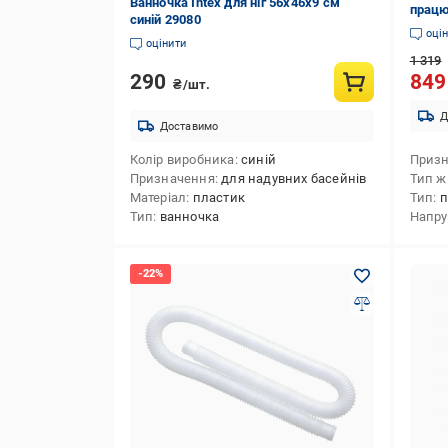
Ванночка Intex для ніг 56х46х9 см
працю
синій 29080
оці
оцінити
1 319
290
84
₴/шт.
Д
Доставимо
Колір виробника
синій
Приз
Призначення
для надувних басейнів
Тип ж
Матеріал
пластик
Тип
п
Тип
ванночка
Напру