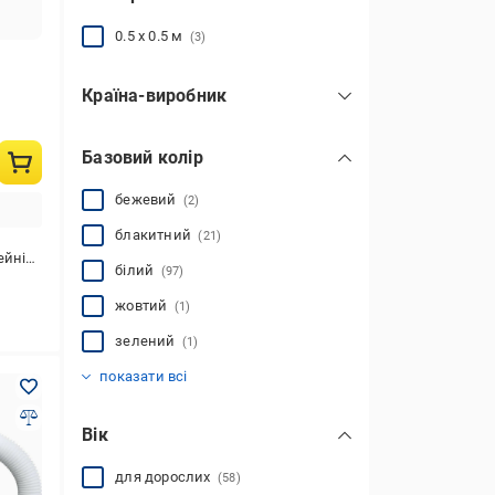
0.5 x 0.5 м
(3)
Країна-виробник
Китай
(270)
Базовий колір
Україна
(9)
бежевий
(2)
блакитний
(21)
ння басейну
білий
(97)
жовтий
(1)
зелений
(1)
нержавіюча сталь
прозорий
синій
сірий
червоний
чорний
(25)
(45)
(22)
(4)
(1)
(11)
показати всі
Вік
для дорослих
(58)