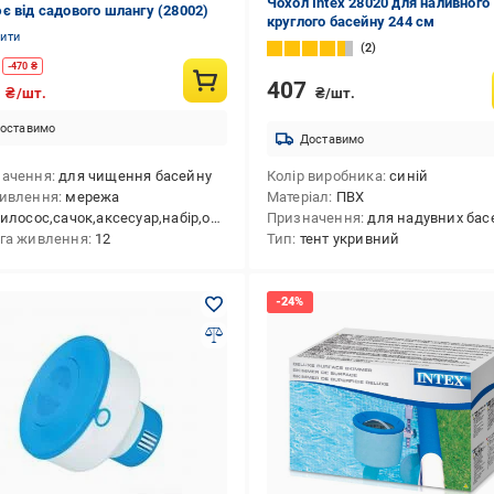
Чохол Intex 28020 для наливного
є від садового шлангу (28002)
круглого басейну 244 см
нити
2
-
470
₴
407
9
₴/шт.
₴/шт.
оставимо
Доставимо
начення
для чищення басейну
Колір виробника
синій
ивлення
мережа
Матеріал
ПВХ
илосос,сачок,аксесуар,набір,очищувач
Призначення
для надувних бас
га живлення
12
Тип
тент укривний