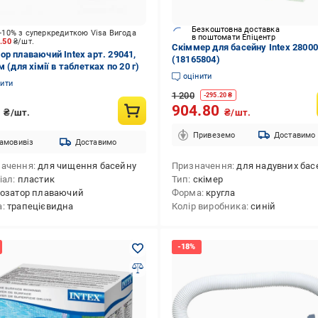
Безкоштовна доставка
-10% з суперкредиткою Visa Вигода
в поштомати Епіцентр
5.50
₴/шт.
Скіммер для басейну Intex 28000
ор плаваючий Intex арт. 29041,
(18165804)
м (для хімії в таблетках по 20 г)
оцінити
нити
1 200
-
295.20
₴
5
904.80
₴/шт.
₴/шт.
Привеземо
Доставимо
амовивіз
Доставимо
начення
для чищення басейну
Призначення
для надувних басейнів,для каркасних басейнів,для чище
іал
пластик
Тип
скімер
озатор плаваючий
Форма
кругла
а
трапецієвидна
Колір виробника
синій