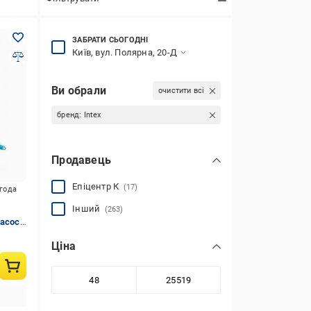
ЗАБРАТИ СЬОГОДНІ
Київ, вул. Полярна, 20-Д
Ви обрали
очистити всі
бренд:
Intex
Продавець
Епіцентр К
(17)
игода
Інший
з
(263)
насосу
Ціна