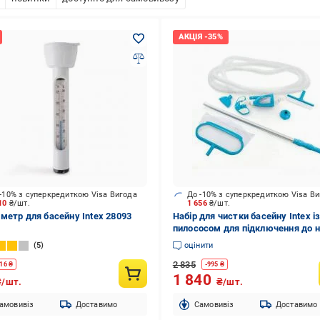
-10% з суперкредиткою Visa Вигода
До -10% з суперкредиткою Visa В
.10
₴/шт.
1 656
₴/шт.
метр для басейну Intex 28093
Набір для чистки басейну Intex і
пилососом для підключення до 
арт. 28003
5
оцінити
2 835
16
₴
-
995
₴
1 840
₴/шт.
₴/шт.
амовивіз
Доставимо
Cамовивіз
Доставимо