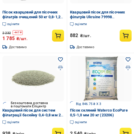
Пісок кварцовий для пісочних
Кварцовий пісок для пісочних
фільтрів очищений 50 кг 0,8-1,2
фільтрів Ukraine 79998
мм (132-9-79996)
очищений фракція 0,8-1,2 мм 25
оцінити
оцінити
кг (167308)
2 232
-
447
₴
882
₴/шт.
1 785
₴/шт.
Доставимо
Доставимо
Безкоштовна доставка
Від 846.75 ₴ X 3
в поштомати Епіцентр
Кварцовий пісок для систем
Пісок скляний Waterco EcoPure
фільтрації басейну 0,4-0,8 мм 25
0,5-1,0 мм 20 кг (23206)
кг
оцінити
оцінити
938
2 540
₴/міш.
₴/міш.