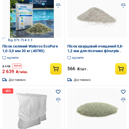
Від 879.75 ₴ X 3
Пісок скляний Waterco EcoPure
Пісок кварцовий очищений 0,8-
1,0-3,0 мм 20 кг (40785)
1,2 мм для пісочних фільтрів
Ukraine 79999 12 кг (167307)
оцінити
оцінити
3 145
-
506
₴
566
₴/шт.
2 639
₴/міш.
Доставимо
Доставимо