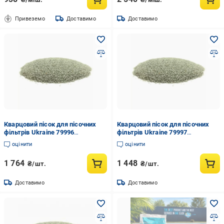
Привеземо
Доставимо
Доставимо
Кварцовий пісок для пісочних
Кварцовий пісок для пісочних
фільтрів Ukraine 79996
фільтрів Ukraine 79997
очищений фракція 0,8-1,2 мм 50
очищений фракція 0,8-1,2 мм 37
оцінити
оцінити
кг (167310)
кг (167309)
1 764
1 448
₴/шт.
₴/шт.
Доставимо
Доставимо