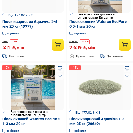
Безкоштовна доставка
Від 177.02 ₴ X 3
в поштомати Епіцентр
Пісок кварцовий Aquaviva 2-4
Пісок скляний Waterco EcoPure
мм 25 кг (19977)
0,5-1 мм 20 кг
оцінити
оцінити
625
2 876
-
94
₴
-
237
₴
531
2 639
₴/міш.
₴/міш.
Доставимо
Привеземо
Доставимо
Безкоштовна доставка
Від 177.02 ₴ X 3
в поштомати Епіцентр
Пісок скляний Waterco EcoPure
Пісок кварцовий Aquaviva 1-2
1-3 мм 20 кг
мм 25 кг (20649)
оцінити
оцінити