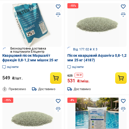
Безкоштовна доставка
Від 177.02 ₴ X 3
в поштомати Епіцентр
Кварцовий пісок Маршаліт
Пісок кварцовий Aquaviva 0,8-1,2
фракція 0,8-1,2 мм мішок 25 кг
мм 25 кг (4187)
оцінити
оцінити
625
-
94
₴
549
₴/шт.
531
₴/міш.
Привеземо
Доставимо
Доставимо