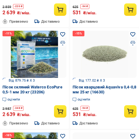
2 859
625
-
220
₴
-
94
₴
2 639
531
₴/міш.
₴/міш.
Привеземо
Доставимо
Доставимо
Від 879.75 ₴ X 3
Від 177.02 ₴ X 3
Пісок скляний Waterco EcoPure
Пісок кварцовий Aquaviva 0,4-0,8
0,5-1 мм 20 кг (23206)
мм 25 кг (16630)
оцінити
оцінити
2 987
625
-
348
₴
-
94
₴
2 639
531
₴/міш.
₴/міш.
Привеземо
Доставимо
Доставимо