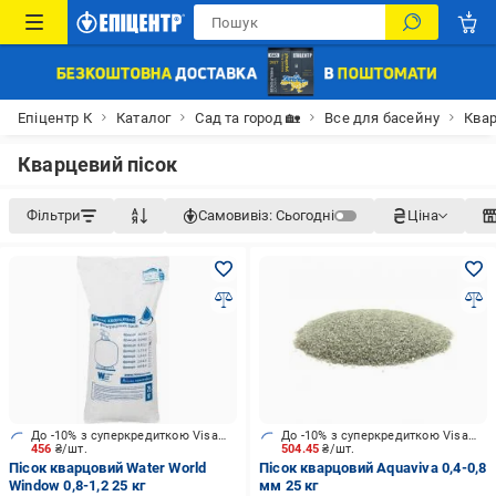
Епіцентр К
Каталог
Сад та город 🏡
Все для басейну
Квар
Кварцевий пісок
Фільтри
Самовивіз:
Сьогодні
Ціна
До -10% з суперкредиткою Visa Вигода
До -10% з суперкредиткою Visa Вигода
456
₴/шт.
504.45
₴/шт.
Пісок кварцовий Water World
Пісок кварцовий Aquaviva 0,4-0,8
Window 0,8-1,2 25 кг
мм 25 кг