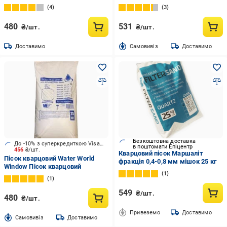
4
3
480
531
₴/шт.
₴/шт.
Доставимо
Cамовивіз
Доставимо
Безкоштовна доставка
До -10% з суперкредиткою Visa Вигода
в поштомати Епіцентр
456
₴/шт.
Кварцовий пісок Маршаліт
Пісок кварцовий Water World
фракція 0,4-0,8 мм мішок 25 кг
Window Пісок кварцовий
1
1
549
₴/шт.
480
₴/шт.
Привеземо
Доставимо
Cамовивіз
Доставимо