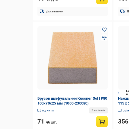
Доставимо
Д
Б
в
Брусок шліфувальний Kussner Soft P80
Нажда
100x70x25 мм (1000-230080)
115 x
оцінити
оці
7 варіантів
71
35
₴/шт.