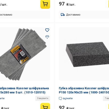
97
₴/шт.
₴/шт.
оставимо
Доставимо
 абразивна Kussner шліфувальна
Губка абразивна Kussner шліфу
15x280 мм 5 шт. (1010-120515)
P150 120x90x25 мм (1000-240150
нити
оцінити
3 варіанти
7 ва
7
92
₴/шт.
₴/шт.