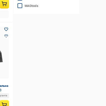
MAGtools
вальна
)
ріантів