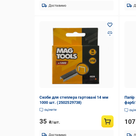
Доставимо
Д
Скоби для степлера гартовані 14 мм
Папір
1000 шт. (2502529738)
фарб/
3 шт.
оцінити
оці
35
10
₴/шт.
Доставимо
Д