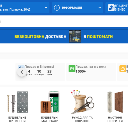
ЇВ
ЕПІЦЕНТ
ІНФОРМАЦІЯ
в, вул. Полярна, 20-Д
БІЗНЕС
Продає в Епіцентрі
Продажі за пів року
4
10
28
1000+
роки
місяців
днів
БУДІВЕЛЬНЕ
БУДІВЕЛЬНІ
РУКОДІЛЛЯ ТА
НАСТІННІ
КРІПЛЕННЯ
МАТЕРІАЛИ
ТВОРЧІСТЬ
ПОКРИТТЯ