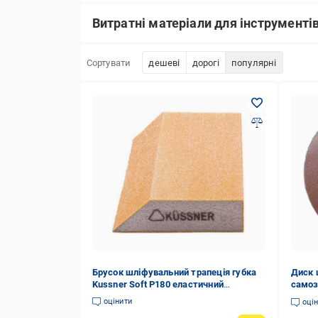
Витратні матеріали для інструменті
Сортувати
дешеві
дорогі
популярні
Брусок шліфувальний трапеція губка
Диск 
Kussner Soft P180 еластичний
самоз
125x90x25 (2119125055)
225 м
оцінити
оці