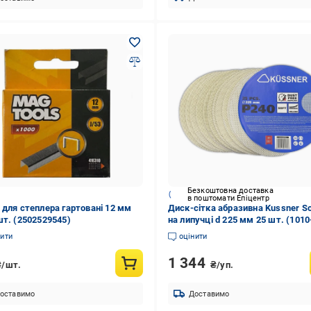
Безкоштовна доставка
в поштомати Епіцентр
 для степлера гартовані 12 мм
Диск-сітка абразивна Kussner So
шт. (2502529545)
на липучці d 225 мм 25 шт. (1010
302524)
нити
оцінити
1 344
₴/шт.
₴/уп.
оставимо
Доставимо