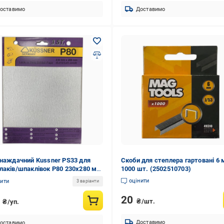
оставимо
Доставимо
 наждачний Kussner PS33 для
Скоби для степлера гартовані 6
лаків/шпаклівок P80 230x280 мм
1000 шт. (2502510703)
 (1030-332408)
оцінити
нити
3 варіанти
20
7
₴/шт.
₴/уп.
Доставимо
оставимо