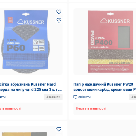
сітка абразивна Kussner Hard
Папір наждачний Kussner PW20
верда на липучці d 225 мм 3 шт.
водостійкий карбід кремнієвий 
-680060)
230x280 мм 3 шт. (1040-202440)
нити
оцінити
2 варіанти
2 в
 в наявності
Немає в наявності