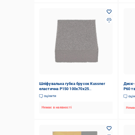
Шліфувальна губка брусок Kussner
Диск-
еластична P150 100x70x25
P60 т
(3128429570)
(1018
оцінити
оці
Немає в наявності
Немає