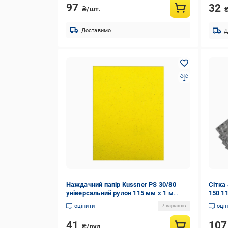
97
32
₴/шт.
Доставимо
Д
Наждачний папір Kussner PS 30/80
Сітка
універсальний рулон 115 мм x 1 м
150 1
(1031-304508M)
оцінити
оці
7 варіантів
41
10
₴/рул.