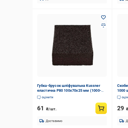
Губка-брусок шліфувальна Kussner
Скоби
еластична P80 100x70x25 мм (1000-
1000 
210080)
оцінити
оці
61
29
₴/шт.
Доставимо
Д