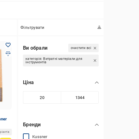
Фільтрувати
Ви обрали
очистити всі
категорія:
Витратні матеріали для
інструментів
Ціна
sner
Бренди
ріантів
Kussner