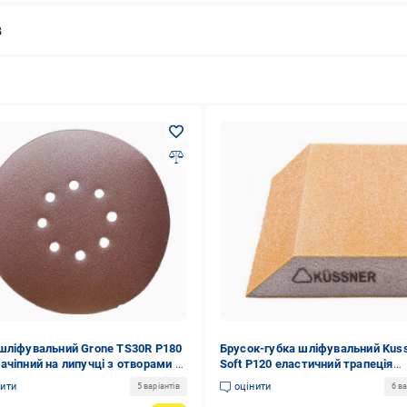
в
шліфувальний Grone TS30R P180
Брусок-губка шліфувальний Kus
ачіпний на липучці з отворами d
Soft P120 еластичний трапеція
м (1051-302218P)
125x90x25 мм (1000-250120)
нити
оцінити
5 варіантів
6 ва