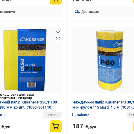
оставимо
Доставимо
езкоштовна доставка
 поштомати Епіцентр
чний папір Kussner PS30/Р100
Наждачний папір Kussner PS 30/
 280 мм 25 шт. (1030-301110)
міні-рулон 115 мм x 4,5 м (1031-
300506)
нити
оцінити
4 варіанти
6 ва
6
187
₴/уп.
₴/рул.