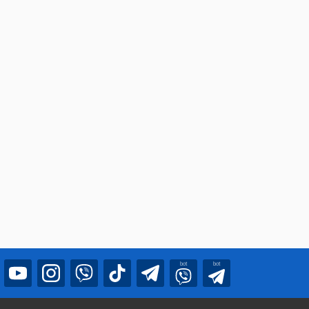
bot
bot