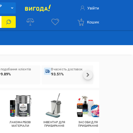
Р
Увійти
Кошик
Вподобання клієнтів
Вчасність доставок
99.89%
93.51%
ЛАКОФАРБОВІ
ІНВЕНТАР ДЛЯ
ЗАСОБИ ДЛЯ
РОСЛИНИ,
МАТЕРІАЛИ
ПРИБИРАННЯ
ПРИБИРАННЯ
НАСІННЯ ТА
ГОРЩИКИ