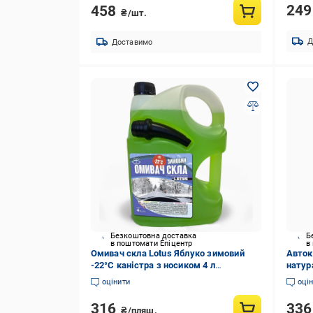
24
458
₴/шт.
Д
Доставимо
Безкоштовна доставка
Б
в поштомати Епіцентр
в
Омивач скла Lotus Яблуко зимовий
Авток
-22°С каністра з носиком 4 л
натур
(2101613695)
(2313
оцінити
оці
316
33
₴/пляш.