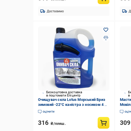
Доставимо
Д
Безкоштовна доставка
Б
в поштомати Епіцентр
в
Очищувач скла Lotus Морський Бриз
Мастил
зимовий -22°С каністра з носиком 4 л
Мовіл
(2101613694)
оцінити
оці
316
30
₴/пляш.