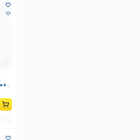
m
м 4 л