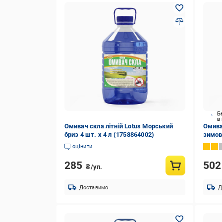
Б
в
Омивач скла літній Lotus Морський
Омива
бриз 4 шт. x 4 л (1758864002)
зимови
оцінити
285
50
₴/уп.
Доставимо
Д