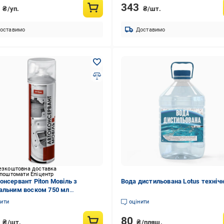
9
343
₴/уп.
₴/шт.
оставимо
Доставимо
езкоштовна доставка
 поштомати Епіцентр
онсервант Piton Мовіль з
Вода дистильована Lotus технічн
альним воском 750 мл
611758)
нити
оцінити
6
80
₴/шт.
₴/пляш.