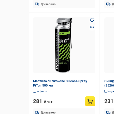
Доставимо
Д
Мастило силіконове Silicone Spray
Очищу
PiTon 500 мл
(2526
оцінити
оці
281
23
₴/шт.
Доставимо
Д