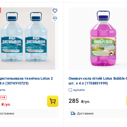
дистильована технічна Lotus 2
Омивач скла літній Lotus Bubble
4 л (3074910729)
шт. x 4 л (1758851999)
нити
оцінити
15
₴
285
₴/уп.
5
₴/уп.
оставимо
Доставимо