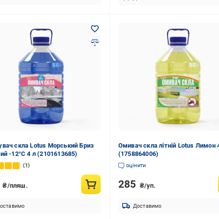
вач скла Lotus Морський Бриз
Омивач скла літній Lotus Лимон 
ий -12°С 4 л (2101613685)
(1758864006)
1
оцінити
0
285
₴/пляш.
₴/уп.
оставимо
Доставимо