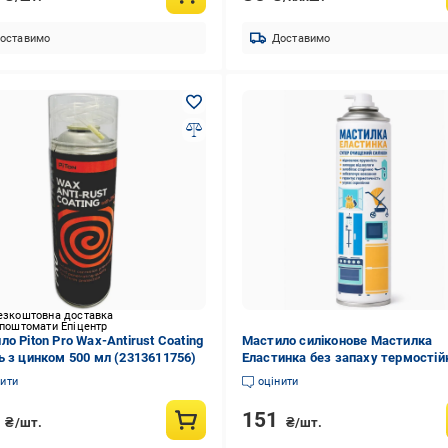
оставимо
Доставимо
езкоштовна доставка
 поштомати Епіцентр
о Piton Pro Wax-Antirust Coating
Мастило силіконове Мастилка
ь з цинком 500 мл (2313611756)
Еластинка без запаху термостій
300°C суперочищений силікон 30
нити
оцінити
(3008583236)
9
151
₴/шт.
₴/шт.