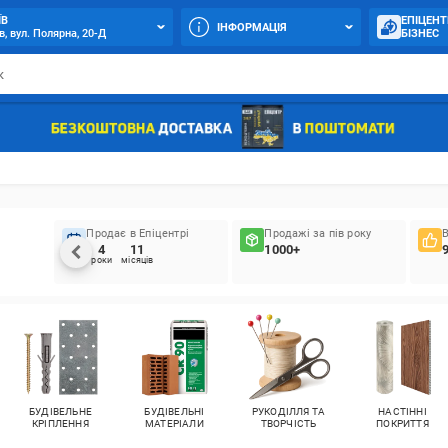
ЇВ
ЕПІЦЕНТ
ІНФОРМАЦІЯ
в, вул. Полярна, 20-Д
БІЗНЕС
Продає в Епіцентрі
Продажі за пів року
4
11
1000+
роки
місяців
БУДІВЕЛЬНЕ
БУДІВЕЛЬНІ
РУКОДІЛЛЯ ТА
НАСТІННІ
КРІПЛЕННЯ
МАТЕРІАЛИ
ТВОРЧІСТЬ
ПОКРИТТЯ