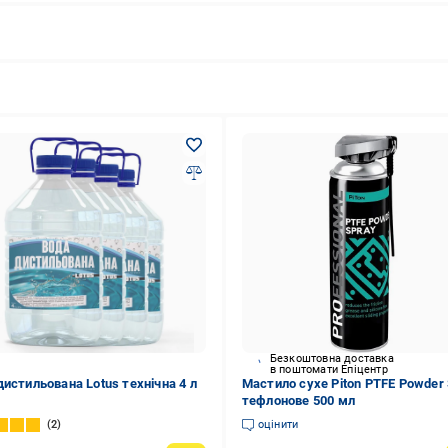
Безкоштовна доставка
в поштомати Епіцентр
дистильована Lotus технічна 4 л
Мастило сухе Piton PTFE Powder
тефлонове 500 мл
2
оцінити