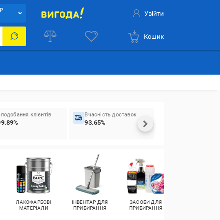
Р
Увійти
Кошик
Вподобання клієнтів
Вчасність доставок
99.89%
93.65%
ЛАКОФАРБОВІ
ІНВЕНТАР ДЛЯ
ЗАСОБИ ДЛЯ
РОСЛИНИ,
МАТЕРІАЛИ
ПРИБИРАННЯ
ПРИБИРАННЯ
НАСІННЯ ТА
ГОРЩИКИ