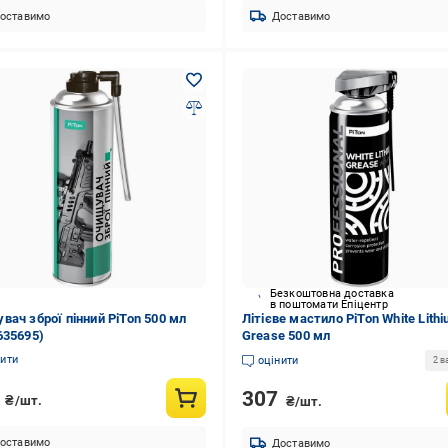
оставимо
Доставимо
Безкоштовна доставка
в поштомати Епіцентр
вач зброї пінний PiTon 500 мл
Літієве мастило PiTon White Lith
635695)
Grease 500 мл
нити
оцінити
2 в
1
307
₴/шт.
₴/шт.
оставимо
Доставимо