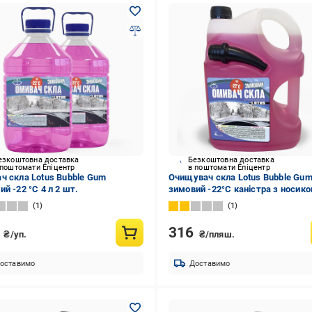
езкоштовна доставка
Безкоштовна доставка
 поштомати Епіцентр
в поштомати Епіцентр
ч скла Lotus Bubble Gum
Очищувач скла Lotus Bubble Gu
й -22 °C 4 л 2 шт.
зимовий -22°С каністра з носико
(2101613692)
1
1
2
316
₴/уп.
₴/пляш.
оставимо
Доставимо