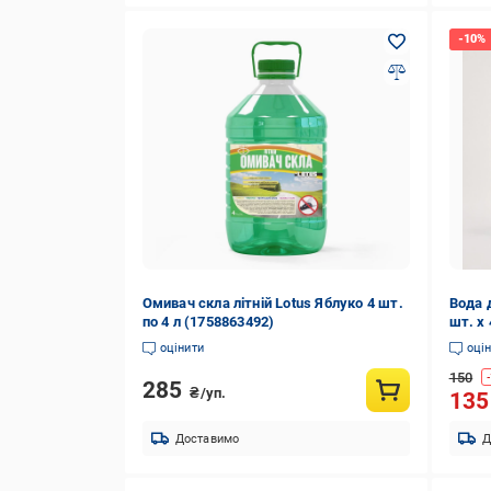
Омивач скла літній Lotus Яблуко 4 шт.
Вода 
по 4 л (1758863492)
шт. x 
оцінити
оці
150
-
285
₴/уп.
13
Доставимо
Д