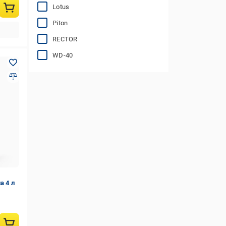
Lotus
Piton
RECTOR
WD-40
а 4 л