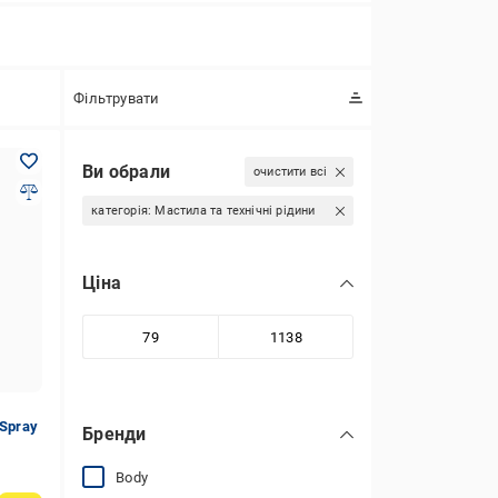
Фільтрувати
Ви обрали
очистити всі
категорія:
Мастила та технічні рідини
Ціна
 Spray
Бренди
Body