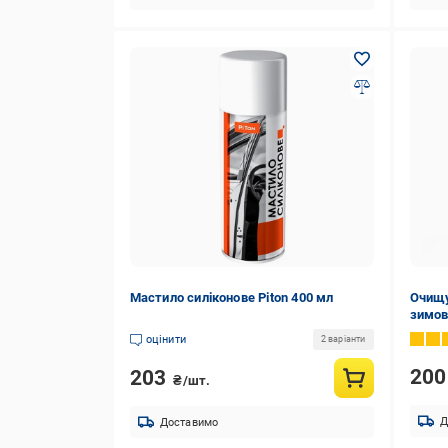
Мастило силіконове Piton 400 мл
Очищу
зимов
оцінити
2 варіанти
20
203
₴/шт.
Д
Доставимо