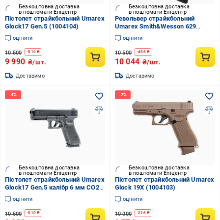
Безкоштовна доставка
Безкоштовна доставка
в поштомати Епіцентр
в поштомати Епіцентр
Пістолет страйкбольний Umarex
Револьвер страйкбольний
Glock17 Gen.5 (1004104)
Umarex Smith&Wesson 629
Competitor 6" (1004135)
оцінити
оцінити
10 500
10 500
-
510
₴
-
456
₴
9 990
10 044
₴/шт.
₴/шт.
Доставимо
Доставимо
Безкоштовна доставка
Безкоштовна доставка
в поштомати Епіцентр
в поштомати Епіцентр
Пістолет страйкбольний Umarex
Пістолет страйкбольний Umarex
Glock17 Gen.5 калібр 6 мм CO2
Glock 19X (1004103)
Blowback (1003677)
оцінити
оцінити
10 500
10 000
-
510
₴
-
226
₴