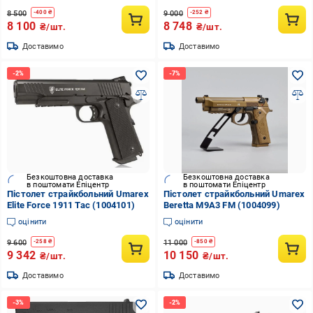
8 500
9 000
-
400
₴
-
252
₴
8 100
8 748
₴/шт.
₴/шт.
Доставимо
Доставимо
Безкоштовна доставка
Безкоштовна доставка
в поштомати Епіцентр
в поштомати Епіцентр
Пістолет страйкбольний Umarex
Пістолет страйкбольний Umarex
Elite Force 1911 Tac (1004101)
Beretta M9A3 FM (1004099)
оцінити
оцінити
9 600
11 000
-
258
₴
-
850
₴
9 342
10 150
₴/шт.
₴/шт.
Доставимо
Доставимо