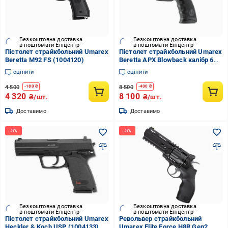
Безкоштовна доставка
Безкоштовна доставка
в поштомати Епіцентр
в поштомати Епіцентр
Пістолет страйкбольний Umarex
Пістолет страйкбольний Umarex
Beretta M92 FS (1004120)
Beretta APX Blowback калібр 6
мм (stvo1004222)
оцінити
оцінити
4 500
8 500
-
180
₴
-
400
₴
4 320
8 100
₴/шт.
₴/шт.
Доставимо
Доставимо
Безкоштовна доставка
Безкоштовна доставка
в поштомати Епіцентр
в поштомати Епіцентр
Пістолет страйкбольний Umarex
Револьвер страйкбольний
Heckler & Koch USP (1004133)
Umarex Elite Force H8R Gen2