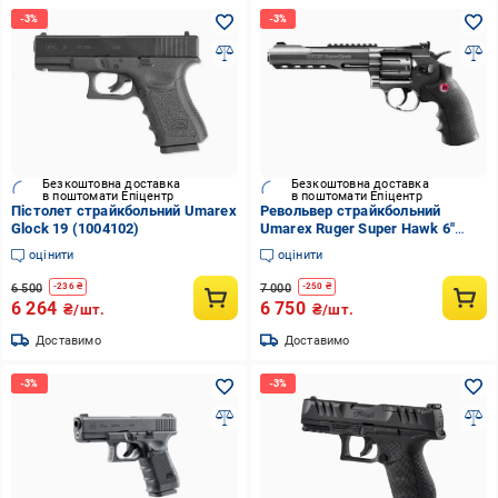
Безкоштовна доставка
Безкоштовна доставка
в поштомати Епіцентр
в поштомати Епіцентр
Пістолет страйкбольний Umarex
Револьвер страйкбольний
Glock 19 (1004102)
Umarex Ruger Super Hawk 6"
(1004134)
оцінити
оцінити
6 500
7 000
-
236
₴
-
250
₴
6 264
6 750
₴/шт.
₴/шт.
Доставимо
Доставимо