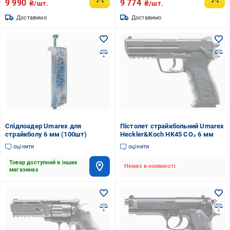
9 990
9 774
₴/шт.
₴/шт.
Доставимо
Доставимо
Спідлоадер Umarex для
Пістолет страйкбольний Umarex
страйкболу 6 мм (100шт)
Heckler&Koch HK45 CO₂ 6 мм
оцінити
оцінити
Товар доступний в інших
Немає в наявності
магазинах