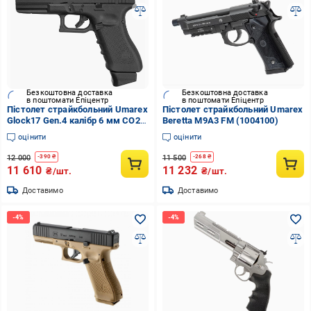
Безкоштовна доставка
Безкоштовна доставка
в поштомати Епіцентр
в поштомати Епіцентр
Пістолет страйкбольний Umarex
Пістолет страйкбольний Umarex
Glock17 Gen.4 калібр 6 мм CO2
Beretta M9A3 FM (1004100)
Blowback (1003985)
оцінити
оцінити
12 000
11 500
-
390
₴
-
268
₴
11 610
11 232
₴/шт.
₴/шт.
Доставимо
Доставимо