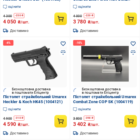
(1004132)
оцінити
оцінити
4 300
4 000
-
250
₴
-
220
₴
4 050
3 780
₴/шт.
₴/шт.
Доставимо
Доставимо
Безкоштовна доставка
Безкоштовна доставка
в поштомати Епіцентр
в поштомати Епіцентр
Пістолет страйкбольний Umarex
Пістолет страйкбольний Umarex
Heckler & Koch HK45 (1004121)
Combat Zone COP SK (1004119)
оцінити
оцінити
4 900
3 800
-
310
₴
-
398
₴
4 590
3 402
₴/шт.
₴/шт.
Доставимо
Доставимо