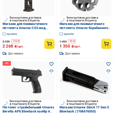
Безкоштовна доставка
Безкоштовна доставка
в поштомати Епіцентр
в поштомати Епіцентр
Магазин для пневматичного
Магазин для пневматичного
пістолета Umarex CO2 мод
пістолета Umarex барабанного
CPS/CP99/Nighthawk 4,5 мм
типа 177 3 шт. (stvo1003493)
оцінити
оцінити
(stvo1003492)
2 400
1 400
-
132
₴
-
50
₴
2 268
1 350
₴/шт.
₴/шт.
Доставимо
Доставимо
Безкоштовна доставка
Безкоштовна доставка
в поштомати Епіцентр
в поштомати Епіцентр
Пістолет страйкбольний Umarex
Магазин Umarex Glock 17 Gen 5
Beretta APX Blowback калібр 6
Blowback (1708676550)