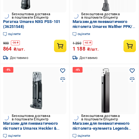
Безкоштовна доставка
Безкоштовна доставка
в поштомати Епіцентр
в поштомати Епіцентр
Рогатка Umarex NXG PSS-101
Магазин для пневматичного
(36251548)
пістолета Umarex Walther PPK/S
4,5 мм 3 од. (stvo1003515)
оцінити
оцінити
900
1 250
-
36
₴
-
62
₴
864
1 188
₴/шт.
₴/шт.
Доставимо
Доставимо
Безкоштовна доставка
Безкоштовна доставка
в поштомати Епіцентр
в поштомати Епіцентр
Магазин для пневматичного
Магазин для пневматиченого
пістолета Umarex Heckler &
пістолета-кулемета Legends
Koch VP9 4,5 мм (stvo1003517)
M1A1 Legendary калібр 4,5 мм
оцінити
оцінити
(stvo1003526)