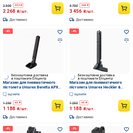
2 500
3 700
-
232
₴
-
244
₴
2 268
3 456
₴/шт.
₴/шт.
Доставимо
Доставимо
Безкоштовна доставка
Безкоштовна доставка
в поштомати Епіцентр
в поштомати Епіцентр
Магазин для пневматичного
Магазин для пневматичного
пістолета Umarex Beretta APX
пістолета Umarex Heckler &
4,5 мм (stvo1003516)
Koch HK45 4,5 мм (stvo1003513)
оцінити
оцінити
1 250
1 250
-
62
₴
-
62
₴
1 188
1 188
₴/шт.
₴/шт.
Доставимо
Доставимо