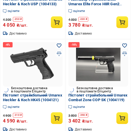
Heckler & Koch USP (1004133)
Umarex Elite Force H8R Gen2
(1004132)
оцінити
оцінити
4 300
4 000
-
250
₴
-
220
₴
4 050
3 780
₴/шт.
₴/шт.
Доставимо
Доставимо
Безкоштовна доставка
Безкоштовна доставка
в поштомати Епіцентр
в поштомати Епіцентр
Пістолет страйкбольний Umarex
Пістолет страйкбольний Umarex
Heckler & Koch HK45 (1004121)
Combat Zone COP SK (1004119)
оцінити
оцінити
4 900
3 800
-
310
₴
-
398
₴
4 590
3 402
₴/шт.
₴/шт.
Доставимо
Доставимо