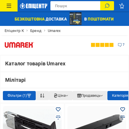
Епіцентр К
Бренд
Umarex
7
Каталог товарів Umarex
Мілітарі
Фільтри (1)
Ціна
Продавець
Категорія: