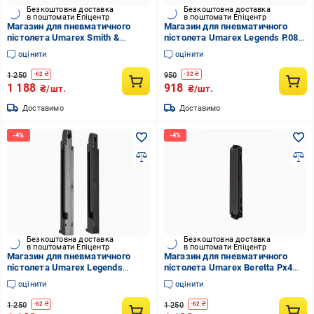
Безкоштовна доставка
Безкоштовна доставка
в поштомати Епіцентр
в поштомати Епіцентр
Магазин для пневматичного
Магазин для пневматичного
пістолета Umarex Smith &
пістолета Umarex Legends P.08
Wesson M&P40 калібр 4,5 мм 2
калібр 4,5 мм (stvo1003500)
оцінити
оцінити
шт. (stvo1003497)
1 250
950
-
62
₴
-
32
₴
1 188
918
₴/шт.
₴/шт.
Доставимо
Доставимо
Безкоштовна доставка
Безкоштовна доставка
в поштомати Епіцентр
в поштомати Епіцентр
Магазин для пневматичного
Магазин для пневматичного
пістолета Umarex Legends
пістолета Umarex Beretta Px4
Makarov 4,5 мм 2 од.
Storm калібр 4,5 мм
оцінити
оцінити
(stvo1003509)
(stvo1003495)
1 250
1 250
-
62
₴
-
62
₴