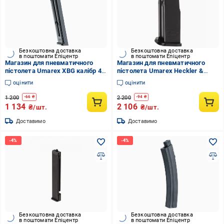
Безкоштовна доставка
Безкоштовна доставка
в поштомати Епіцентр
в поштомати Епіцентр
Магазин для пневматичного
Магазин для пневматичного
пістолета Umarex XBG калібр 4,5
пістолета Umarex Heckler &
мм 2 од. (stvo1003761)
Koch USP 4,5 мм (1003580)
оцінити
оцінити
1 200
2 200
-
66
₴
-
94
₴
1 134
2 106
₴/шт.
₴/шт.
Доставимо
Доставимо
Безкоштовна доставка
Безкоштовна доставка
в поштомати Епіцентр
в поштомати Епіцентр