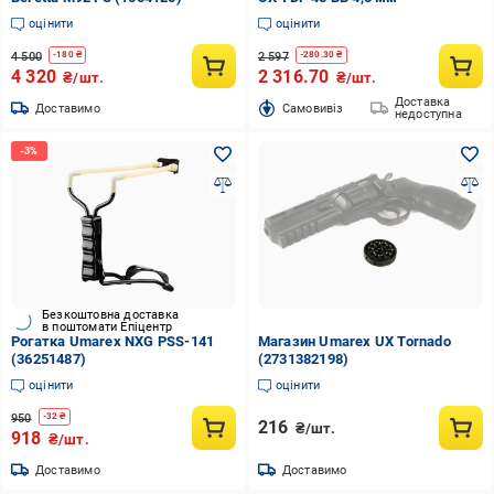
оцінити
оцінити
4 500
2 597
-
180
₴
-
280.30
₴
4 320
2 316.70
₴/шт.
₴/шт.
Доставка
Доставимо
Cамовивіз
недоступна
Безкоштовна доставка
в поштомати Епіцентр
Рогатка Umarex NXG PSS-141
Магазин Umarex UX Tornado
(36251487)
(2731382198)
оцінити
оцінити
950
-
32
₴
216
₴/шт.
918
₴/шт.
Доставимо
Доставимо