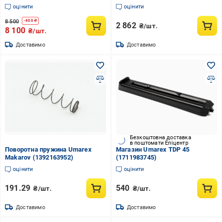
мм (stvo1004222)
оцінити
оцінити
8 500
-
400
₴
2 862
₴/шт.
8 100
₴/шт.
Доставимо
Доставимо
Безкоштовна доставка
в поштомати Епіцентр
Поворотна пружина Umarex
Магазин Umarex TDP 45
Makarov (1392163952)
(1711983745)
оцінити
оцінити
191.29
540
₴/шт.
₴/шт.
Доставимо
Доставимо