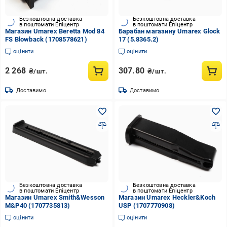
Безкоштовна доставка
Безкоштовна доставка
в поштомати Епіцентр
в поштомати Епіцентр
Магазин Umarex Beretta Mod 84
Барабан магазину Umarex Glock
FS Blowback (1708578621)
17 (5.8365.2)
оцінити
оцінити
2 268
307.80
₴/шт.
₴/шт.
Доставимо
Доставимо
Безкоштовна доставка
Безкоштовна доставка
в поштомати Епіцентр
в поштомати Епіцентр
Магазин Umarex Smith&Wesson
Магазин Umarex Heckler&Koch
M&P40 (1707735813)
USP (1707770908)
оцінити
оцінити