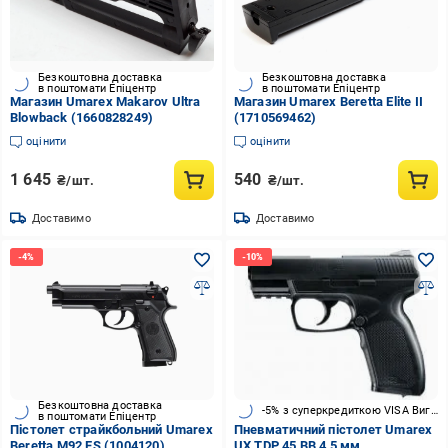
Безкоштовна доставка
Безкоштовна доставка
в поштомати Епіцентр
в поштомати Епіцентр
Магазин Umarex Makarov Ultra
Магазин Umarex Beretta Elite II
Blowback (1660828249)
(1710569462)
оцінити
оцінити
1 645
540
₴/шт.
₴/шт.
Доставимо
Доставимо
Безкоштовна доставка
-5% з суперкредиткою VISA Вигода
в поштомати Епіцентр
Пістолет страйкбольний Umarex
Пневматичний пістолет Umarex
Beretta M92 FS (1004120)
UX TDP 45 BB 4,5 мм