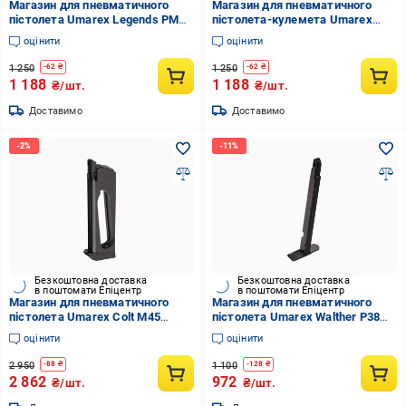
Магазин для пневматичного
Магазин для пневматичного
пістолета Umarex Legends PM
пістолета-кулемета Umarex
KGB 4,5 мм (stvo1003503)
MP5 K-PDW калібр 4,5 мм
оцінити
оцінити
(stvo1003499)
1 250
1 250
-
62
₴
-
62
₴
1 188
1 188
₴/шт.
₴/шт.
Доставимо
Доставимо
Безкоштовна доставка
Безкоштовна доставка
в поштомати Епіцентр
в поштомати Епіцентр
Магазин для пневматичного
Магазин для пневматичного
пістолета Umarex Colt M45
пістолета Umarex Walther P38
CQBP 4,5 мм (stvo1003511)
калібр 4,5 мм (stvo1003690)
оцінити
оцінити
2 950
1 100
-
88
₴
-
128
₴
2 862
972
₴/шт.
₴/шт.