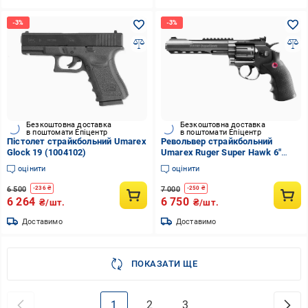
Безкоштовна доставка
Безкоштовна доставка
в поштомати Епіцентр
в поштомати Епіцентр
Пістолет страйкбольний Umarex
Револьвер страйкбольний
Glock 19 (1004102)
Umarex Ruger Super Hawk 6"
(1004134)
оцінити
оцінити
6 500
7 000
-
236
₴
-
250
₴
6 264
6 750
₴/шт.
₴/шт.
Доставимо
Доставимо
ПОКАЗАТИ ЩЕ
1
2
3