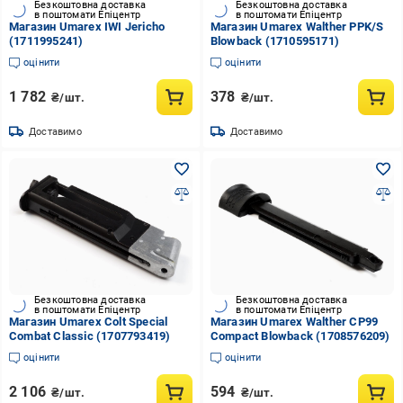
Безкоштовна доставка
Безкоштовна доставка
в поштомати Епіцентр
в поштомати Епіцентр
Магазин Umarex IWI Jericho
Магазин Umarex Walther PPK/S
(1711995241)
Blowback (1710595171)
оцінити
оцінити
1 782
378
₴/шт.
₴/шт.
Доставимо
Доставимо
Безкоштовна доставка
Безкоштовна доставка
в поштомати Епіцентр
в поштомати Епіцентр
Магазин Umarex Colt Special
Магазин Umarex Walther CP99
Combat Classic (1707793419)
Compact Blowback (1708576209)
оцінити
оцінити
2 106
594
₴/шт.
₴/шт.