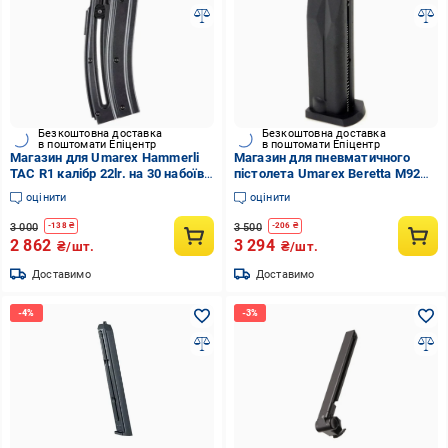
Безкоштовна доставка
Безкоштовна доставка
в поштомати Епіцентр
в поштомати Епіцентр
Магазин для Umarex Hammerli
Магазин для пневматичного
TAC R1 калібр 22lr. на 30 набоїв
пістолета Umarex Beretta M92A1
(stvo2008120)
калібр 4,5 мм (stvo1003502)
оцінити
оцінити
3 000
3 500
-
138
₴
-
206
₴
2 862
3 294
₴/шт.
₴/шт.
Доставимо
Доставимо