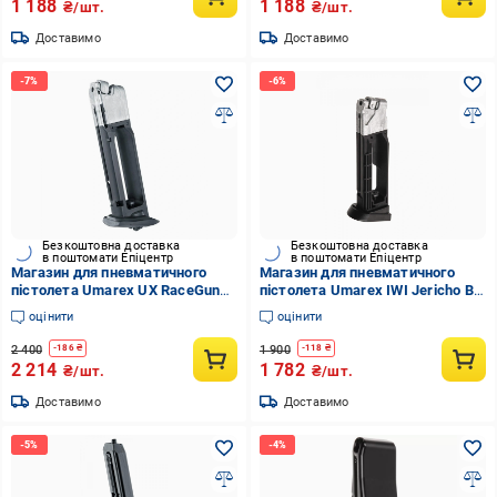
1 188
1 188
₴/шт.
₴/шт.
Доставимо
Доставимо
Безкоштовна доставка
Безкоштовна доставка
в поштомати Епіцентр
в поштомати Епіцентр
Магазин для пневматичного
Магазин для пневматичного
пістолета Umarex UX RaceGun
пістолета Umarex IWI Jericho B
калібр 4,5 мм (stvo1003953)
4,5 мм (stvo1003510)
оцінити
оцінити
2 400
1 900
-
186
₴
-
118
₴
2 214
1 782
₴/шт.
₴/шт.
Доставимо
Доставимо