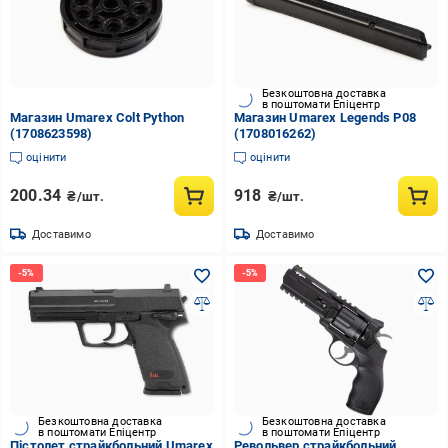
Безкоштовна доставка
в поштомати Епіцентр
Магазин Umarex Colt Python
Магазин Umarex Legends P08
(1708623598)
(1708016262)
оцінити
оцінити
200.34
918
₴/шт.
₴/шт.
Доставимо
Доставимо
Безкоштовна доставка
Безкоштовна доставка
в поштомати Епіцентр
в поштомати Епіцентр
Пістолет страйкбольний Umarex
Револьвер страйкбольний