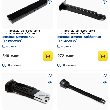
Безкоштовна доставка
Безкоштовна доставка
в поштомати Епіцентр
в поштомати Епіцентр
Магазин Umarex XBG
Магазин Umarex Walther P38
(1710090695)
(1712005508)
оцінити
оцінити
540
972
₴/шт.
₴/шт.
Доставимо
Доставимо