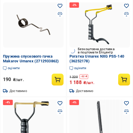
Безкоштовна доставка
в поштомати Епіцентр
Пружина спускового гачка
Рогатка Umarex NXG PSS-140
Makarov Umarex (2712933862)
(36252178)
оцінити
оцінити
1 220
-
32
₴
190
₴/шт.
1 188
₴/шт.
Доставимо
Доставимо