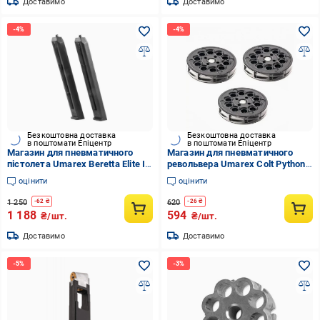
Доставимо
Доставимо
Безкоштовна доставка
Безкоштовна доставка
в поштомати Епіцентр
в поштомати Епіцентр
Магазин для пневматичного
Магазин для пневматичного
пістолета Umarex Beretta Elite II
револьвера Umarex Colt Python
калібр 4,5 мм 2 од.
калібр 4,5 мм 3 шт.
оцінити
оцінити
(stvo1003496)
(stvo1003691)
1 250
620
-
62
₴
-
26
₴
1 188
594
₴/шт.
₴/шт.
Доставимо
Доставимо