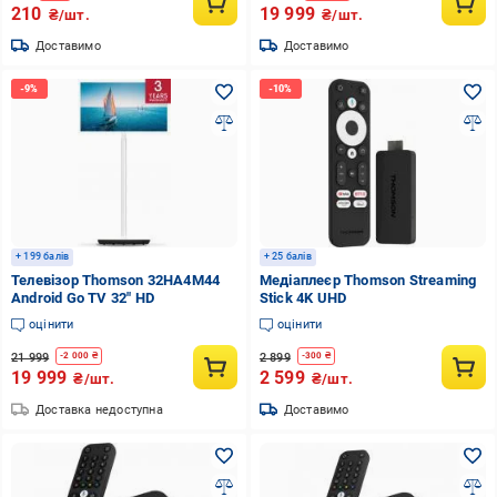
210
19 999
₴/шт.
₴/шт.
Доставимо
Доставимо
+ 199 балів
+ 25 балів
Телевізор Thomson 32HA4M44
Медіаплеєр Thomson Streaming
Android Go TV 32" HD
Stick 4K UHD
оцінити
оцінити
21 999
2 899
-
2 000
₴
-
300
₴
19 999
2 599
₴/шт.
₴/шт.
Доставка недоступна
Доставимо