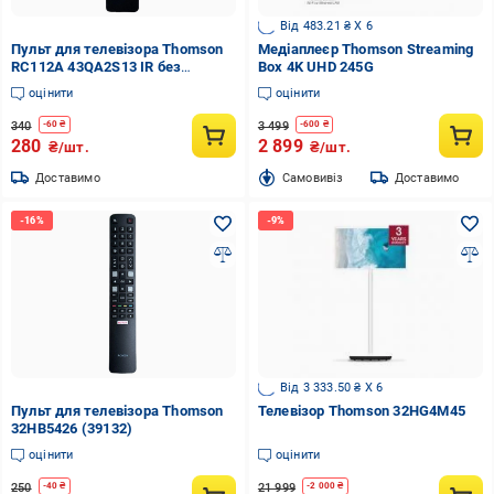
Від 483.21 ₴ X 6
Пульт для телевізора Thomson
Медіаплеєр Thomson Streaming
RC112A 43QA2S13 IR без
Box 4K UHD 245G
голосового пошуку (1943)
оцінити
оцінити
340
3 499
-
60
₴
-
600
₴
280
2 899
₴/шт.
₴/шт.
Доставимо
Cамовивіз
Доставимо
Від 3 333.50 ₴ X 6
Пульт для телевізора Thomson
Телевізор Thomson 32HG4M45
32HB5426 (39132)
оцінити
оцінити
250
21 999
-
40
₴
-
2 000
₴