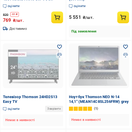
голосовим керуванням (3679/1)
оцінити
оцінити
820
-
51
₴
5 551
₴/шт.
769
₴/шт.
Доставимо
Під замовлення
Телевізор Thomson 24HD2S13
Ноутбук Thomson NEO N-14
Easy TV
14,1" (MEAN14C8SL256FRW) grey
1
оцінити
3 варіанти
Немає в наявності
Немає в наявності