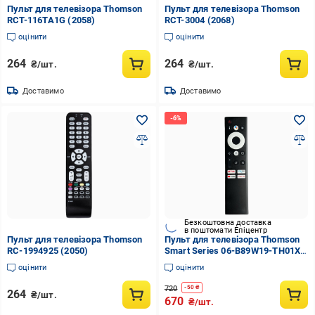
Пульт для телевізора Thomson
Пульт для телевізора Thomson
RCT-116TA1G (2058)
RCT-3004 (2068)
оцінити
оцінити
264
264
₴/шт.
₴/шт.
Доставимо
Доставимо
Безкоштовна доставка
в поштомати Епіцентр
Пульт для телевізора Thomson
Пульт для телевізора Thomson
RC-1994925 (2050)
Smart Series 06-B89W19-TH01XS
TS-V5 HS8A03H-01 з голосовим
оцінити
оцінити
пошуком (1944)
720
-
50
₴
264
₴/шт.
670
₴/шт.