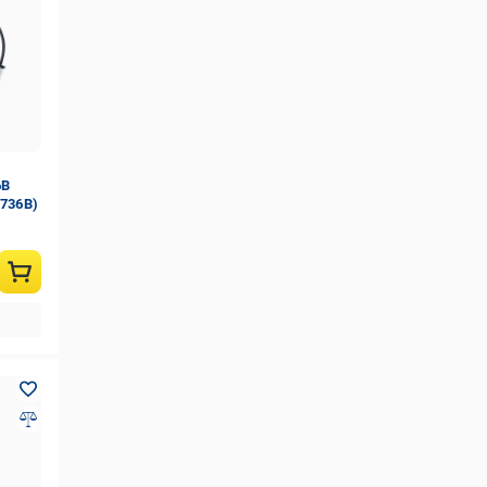
6B
T736B)