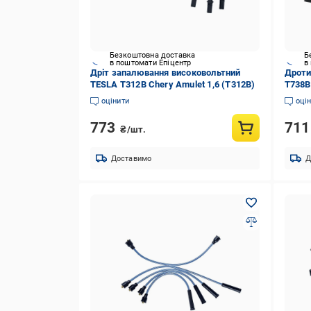
Безкоштовна доставка
Б
в поштомати Епіцентр
в
Дріт запалювання високовольтний
Дроти
TESLA T312B Chery Amulet 1,6 (T312B)
T738B
силік
оцінити
оці
773
71
₴/шт.
Доставимо
Д