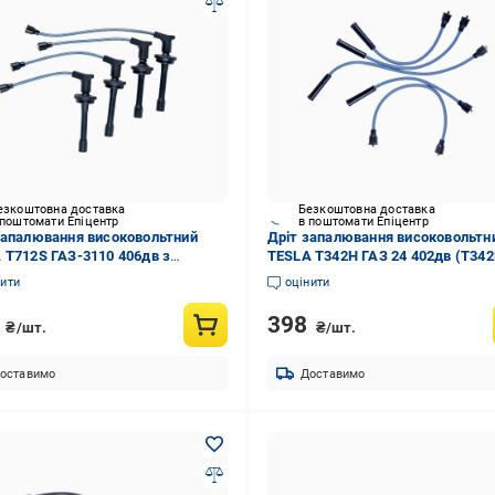
езкоштовна доставка
Безкоштовна доставка
 поштомати Епіцентр
в поштомати Епіцентр
запалювання високовольтний
Дріт запалювання високовольтн
 T712S ГАЗ-3110 406дв з
TESLA T342H ГАЗ 24 402дв (T342
ечник (T712S)
нити
оцінити
2
398
₴/шт.
₴/шт.
оставимо
Доставимо