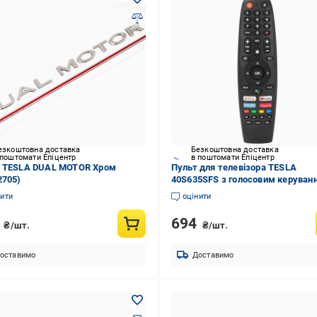
езкоштовна доставка
Безкоштовна доставка
 поштомати Епіцентр
в поштомати Епіцентр
 TESLA DUAL MOTOR Хром
Пульт для телевізора TESLA
2705)
40S635SFS з голосовим керуван
(5078)
нити
оцінити
0
694
₴/шт.
₴/шт.
оставимо
Доставимо