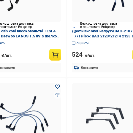
езкоштовна доставка
Безкоштовна доставка
 поштомати Епіцентр
в поштомати Епіцентр
 свічкові високовольтні TESLA
Дроти високої напруги ВАЗ-2107
 Daewoo LANOS 1.5 8V з желко
T771H інж ВАЗ 2120/21214 2123 1
он/метал (T738B)
MP/Шевроле-Нива 1.7i (T771H)
нити
оцінити
1
524
₴/шт.
₴/шт.
оставимо
Доставимо