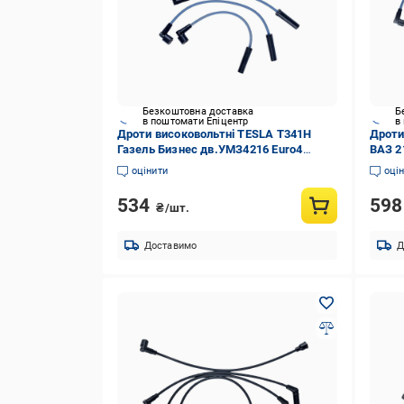
Безкоштовна доставка
Б
в поштомати Епіцентр
в
Дроти високовольтні TESLA T341H
Дроти
Газель Бизнес дв.УМЗ4216 Euro4
ВАЗ 2
(T341H)
оцінити
оці
534
59
₴/шт.
Доставимо
Д