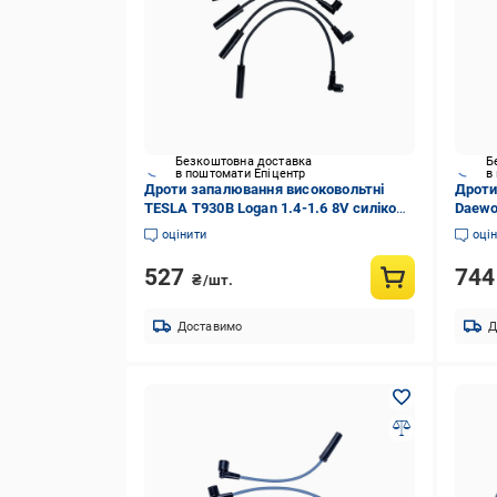
Безкоштовна доставка
Б
в поштомати Епіцентр
в
Дроти запалювання високовольтні
Дроти
TESLA T930B Logan 1.4-1.6 8V силікон
Daewo
(T930B)
(T440
оцінити
оці
527
74
₴/шт.
Доставимо
Д