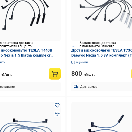
езкоштовна доставка
Безкоштовна доставка
 поштомати Епіцентр
в поштомати Епіцентр
 високовольтні TESLA T440B
Дроти високовольтні TESLA T73
o Nexia 1.5 Blatna комплект
Daewoo Nexia 1.5 8V комплект (
B)
нити
оцінити
4
800
₴/шт.
₴/шт.
оставимо
Доставимо