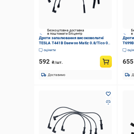
Безкоштовна доставка
Б
в поштомати Епіцентр
в
Дроти запалювання високовольтні
Дроти
TESLA T441B Daewoo Matiz 0.8/Tico 0.8
T699B
4 проводи (T441B)
(T699
оцінити
оці
592
65
₴/шт.
Доставимо
Д