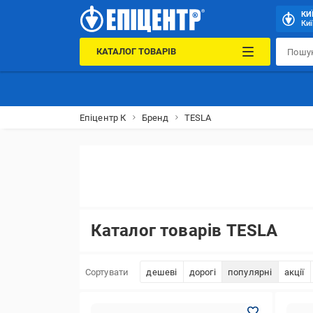
КИ
Киї
КАТАЛОГ ТОВАРІВ
Епіцентр К
Бренд
TESLA
Каталог товарів TESLA
Сортувати
дешеві
дорогі
популярні
акції