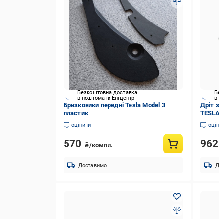
Безкоштовна доставка
Б
в поштомати Епіцентр
в
Бризковики передні Tesla Model 3
Дріт 
пластик
TESLA
након
оцінити
оці
570
96
₴/компл.
Доставимо
Д