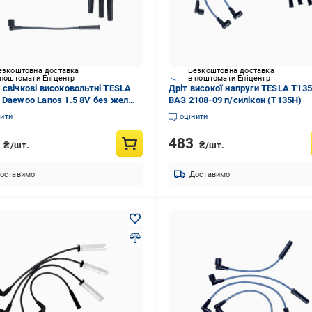
езкоштовна доставка
Безкоштовна доставка
 поштомати Епіцентр
в поштомати Епіцентр
 свічкові високовольтні TESLA
Дріт високої напруги TESLA T13
 Daewoo Lanos 1.5 8V без жел
ВАЗ 2108-09 п/силікон (T135H)
B)
нити
оцінити
5
483
₴/шт.
₴/шт.
оставимо
Доставимо