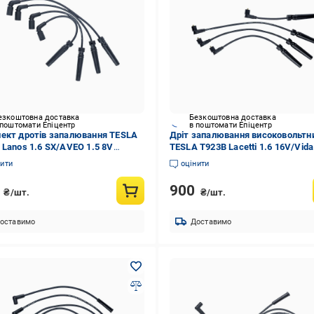
езкоштовна доставка
Безкоштовна доставка
 поштомати Епіцентр
в поштомати Епіцентр
ект дротів запалювання TESLA
Дріт запалювання високовольтн
 Lanos 1.6 SX/AVEO 1.5 8V
TESLA T923B Lacetti 1.6 16V/Vida
B)
16V (T923B)
нити
оцінити
4
900
₴/шт.
₴/шт.
оставимо
Доставимо