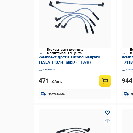
Безкоштовна доставка
Б
в поштомати Епіцентр
в
Комплект дротів високої напруги
Компл
TESLA T137H Таврія (T137H)
T711B
(T711
оцінити
оці
471
94
₴/шт.
Доставимо
Д