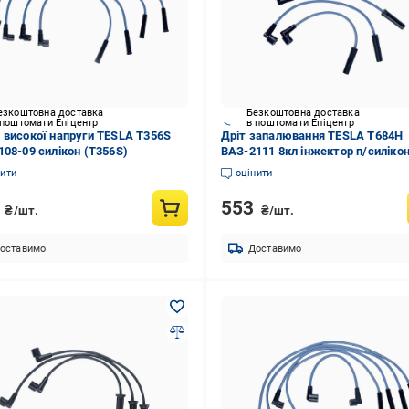
езкоштовна доставка
Безкоштовна доставка
 поштомати Епіцентр
в поштомати Епіцентр
 високої напруги TESLA T356S
Дріт запалювання TESLA T684H
108-09 силікон (T356S)
ВАЗ-2111 8кл інжектор п/силіко
(T684H)
нити
оцінити
8
553
₴/шт.
₴/шт.
оставимо
Доставимо