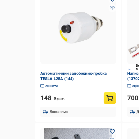
Б
в
Автоматичний запобіжник-пробка
Напис
TESLA L25A (144)
(1370
оцінити
оці
148
70
₴/шт.
Доставимо
Д