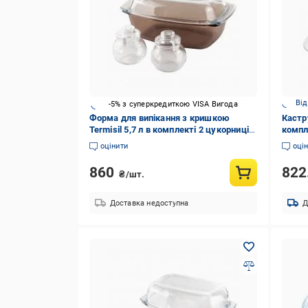
Від
-5% з суперкредиткою VISA Вигода
Форма для випікання з кришкою
Кастру
Termisil 5,7 л в комплекті 2 цукорниці
компле
0,3 л
блюд
оцінити
оці
860
822
₴/шт.
Доставка недоступна
Д