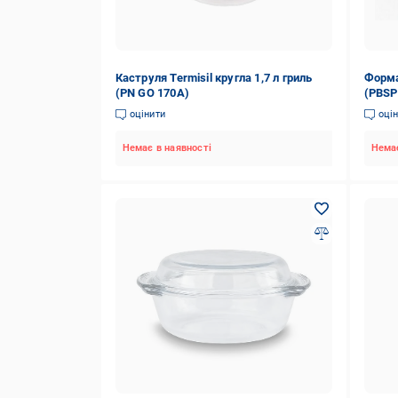
Каструля Termisil кругла 1,7 л гриль
Форма 
(PN GO 170A)
(PBSP
оцінити
оці
Немає в наявності
Немає