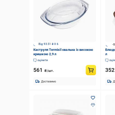
Від 93.51 ₴ X 6
-
Каструля Termisil овальна із високою
Блюдо
кришкою 2,9 л
л
оцінити
оці
561
35
₴/шт.
Доставимо
Д