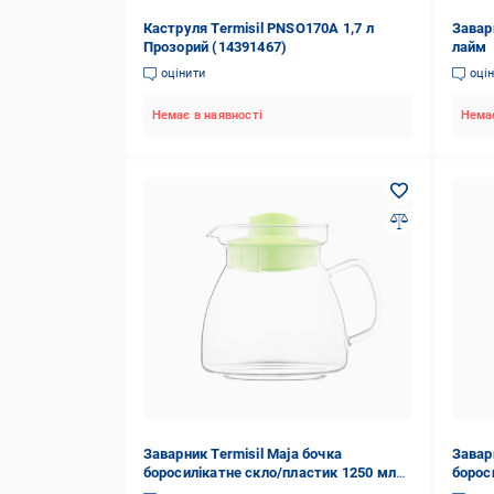
Каструля Termisil PNSO170A 1,7 л
Завар
Прозорий (14391467)
лайм
оцінити
оці
Немає в наявності
Немає
Заварник Termisil Maja бочка
Завар
боросилікатне скло/пластик 1250 мл
борос
Лайм (CDTS125AL)
Лайм 