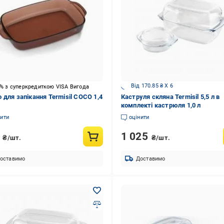
Від 170.85 ₴ X 6
5% з суперкредиткою VISA Вигода
 для запікання Termisil COCO 1,4
Каструля скляна Termisil 5,5 л в
комплекті кастрюля 1,0 л
нити
оцінити
2
1 025
₴/шт.
₴/шт.
оставимо
Доставимо