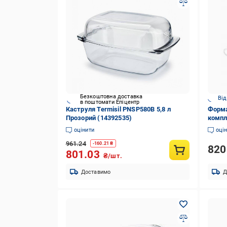
Безкоштовна доставка
Від
в поштомати Епіцентр
Каструля Termisil PNSP580B 5,8 л
Форма 
Прозорий (14392535)
компл
оцінити
оці
961.24
-
160.21
₴
82
801.03
₴/шт.
Доставимо
Д