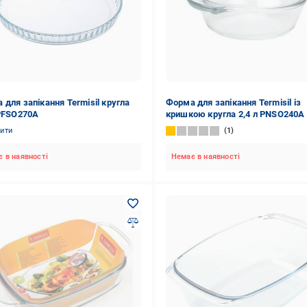
 для запікання Termisil кругла
Форма для запікання Termisil із
 PFSO270A
кришкою кругла 2,4 л PNSO240A
нити
1
 в наявності
Немає в наявності