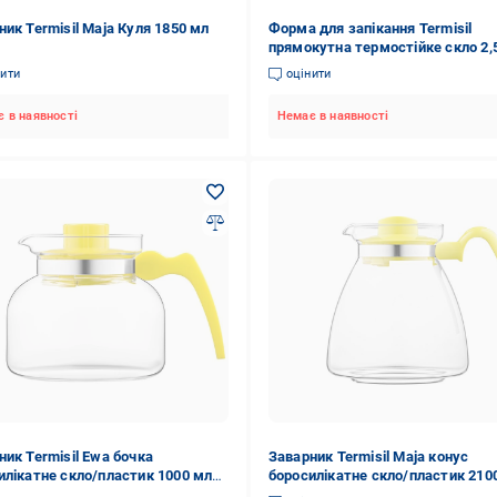
ник Termisil Maja Куля 1850 мл
Форма для запікання Termisil
прямокутна термостійке скло 2,
(PBSP250A)
нити
оцінити
 в наявності
Немає в наявності
ник Termisil Ewa бочка
Заварник Termisil Maja конус
илікатне скло/пластик 1000 мл
боросилікатне скло/пластик 210
(CDEP100AL)
Лайм (CDMS210AL)