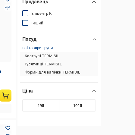
Продавець
Епіцентр К
Інший
Посуд
всі товари групи
Каструлі TERMISIL
Гусятниці TERMISIL
л
Форми для випічки TERMISIL
Ціна