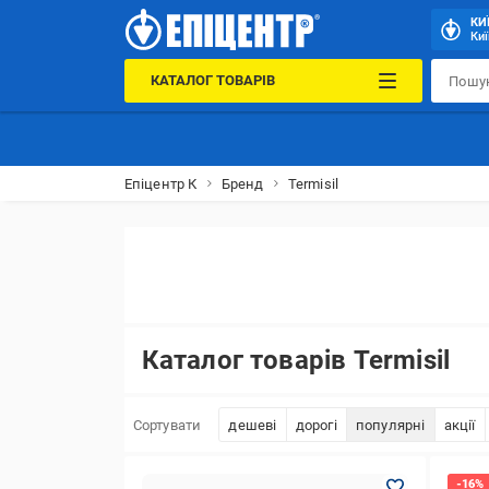
КИ
Киї
КАТАЛОГ ТОВАРІВ
Епіцентр К
Бренд
Termisil
Каталог товарів Termisil
Сортувати
дешеві
дорогі
популярні
акції