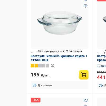
Б
-5% з суперкредиткою VISA Вигода
в
Каструля Termisil із кришкою кругла 1
Кастр
л PNSO100A
Прозо
2
оці
529.3
195
₴/шт.
441
Доставимо
Д