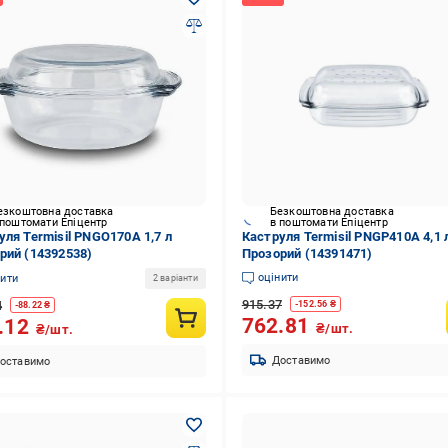
езкоштовна доставка
Безкоштовна доставка
 поштомати Епіцентр
в поштомати Епіцентр
уля Termisil PNGO170A 1,7 л
Каструля Termisil PNGP410A 4,1 
рий (14392538)
Прозорий (14391471)
оцінити
нити
2 варіанти
915.37
4
-
152.56
₴
-
88.22
₴
762.81
.12
₴/шт.
₴/шт.
Доставимо
оставимо