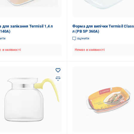
для запікання Termisil 1,4 л
Форма для випічки Termisil Class
140A)
л (PB SP 360A)
нити
оцінити
 в наявності
Немає в наявності