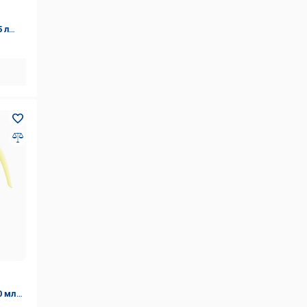
5 л
0 мл