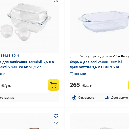
 136.68 ₴ X 6
-5% з суперкредиткою VISA Виго
для випікання Termisil 5,5 л в
Форма для запікання Termisil
екті 2 чашки Ann 0,22 л
прямокутна 1,6 л PBSP160A
нити
оцінити
0
265
₴/уп.
₴/шт.
оставимо
Cамовивіз
Доставимо