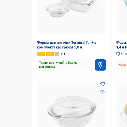
Форма для випічки Termisil 7 л + в
Форма
комплекті кастрюля 1,0 л
1,4 л
1
оці
Товар доступний в інших
Немає
магазинах