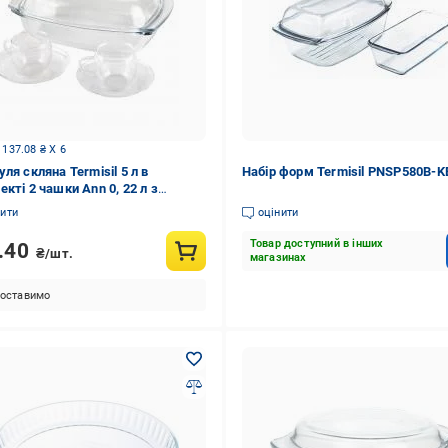
 137.08 ₴ X 6
ля скляна Termisil 5 л в
Набір форм Termisil PNSP580B-K
кті 2 чашки Ann 0, 22 л з
цями
нити
оцінити
Товар доступний в інших
.40
₴/шт.
магазинах
оставимо