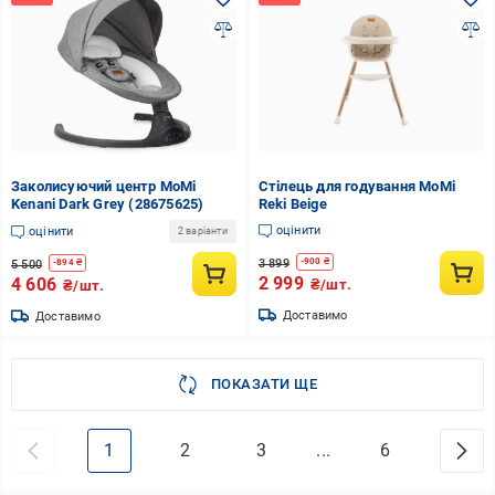
Заколисуючий центр MoMi
Стілець для годування MoMi
Kenani Dark Grey (28675625)
Reki Beige
оцінити
оцінити
2 варіанти
3 899
-
900
₴
5 500
-
894
₴
2 999
4 606
₴/шт.
₴/шт.
Доставимо
Доставимо
ПОКАЗАТИ ЩЕ
1
2
3
...
6