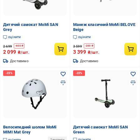
Дитячий самокат MoMi SAN
Манеж класичний MoMi BELOVE
Grey
Beige
оцінити
оцінити
2 699
3 599
-
600
₴
-
200
₴
2 099
3 399
₴/шт.
₴/шт.
Доставимо
Доставимо
Велосипедний шолом MoMi
Дитячий самокат MoMi SAN
MIMI Mat Grey
Green
оцінити
оцінити
2 варіанти