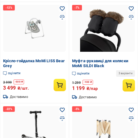
Крісло-гойдалка MoMi LISS Bear
Муфта-рукавиці для коляски
Grey
MoMi SILDI Black
оцінити
оцінити
3 варіанти
3 999
-
500
₴
1 299
-
100
₴
3 499
1 199
₴/шт.
₴/пар
Доставимо
Доставимо