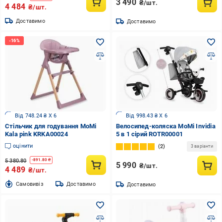
3 490
₴/шт.
4 484
₴/шт.
Доставимо
Доставимо
Від 748.24 ₴ X 6
Від 998.43 ₴ X 6
Стільчик для годування MoMi
Велосипед-коляска MoMi Invidia
Kala pink KRKA00024
5 в 1 сірий ROTR00001
оцінити
2
3 варіанти
5 380.80
-
891.80
₴
5 990
₴/шт.
4 489
₴/шт.
Cамовивіз
Доставимо
Доставимо