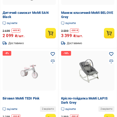
Дитячий самокат MoMi SAN
Манеж класичний MoMi BELOVE
Black
Gray
оцінити
оцінити
2 699
3 599
-
600
₴
-
200
₴
2 099
3 399
₴/шт.
₴/шт.
Доставимо
Доставимо
Біговел MoMi TEDI Pink
Крісло-гойдалка MoMi LAPIS
Dark Grey
оцінити
оцінити
2 варіанти
2 варіанти
2 299
2 999
-
200
₴
-
500
₴