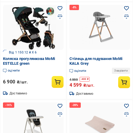
Від 1 150.12 ₴ X 6
Коляска прогулянкова MoMi
Стілець для годування MoMi
ESTELLE green
KALA Grey
оцінити
оцінити
3 варіанти
4 999
-
400
₴
6 900
₴/шт.
4 599
₴/шт.
Доставимо
Доставимо