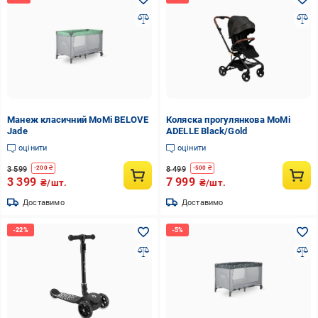
Манеж класичний MoMi BELOVE
Коляска прогулянкова MoMi
Jade
ADELLE Black/Gold
оцінити
оцінити
3 599
8 499
-
200
₴
-
500
₴
3 399
7 999
₴/шт.
₴/шт.
Доставимо
Доставимо