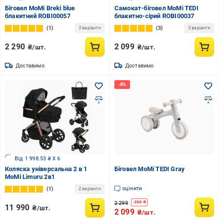
Біговел MoMi Breki blue
Самокат-біговел MoMi TEDI
блакитний ROBI00057
блакитно-сірий ROBI00037
1
3
3 варіанти
3 варіанти
2 290
2 099
₴/шт.
₴/шт.
Доставимо
Доставимо
Від 1 998.53 ₴ X 6
Коляска універсальна 2 в 1
Біговел MoMi TEDI Gray
MoMi Limuru 2в1
оцінити
1
2 варіанти
2 299
-
200
₴
11 990
₴/шт.
2 099
₴/шт.