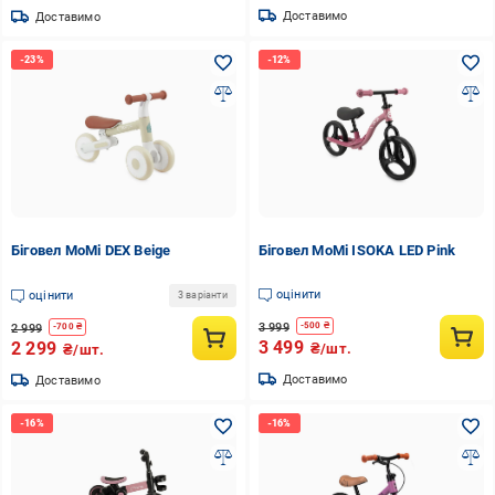
Доставимо
Доставимо
Біговел MoMi DEX Beige
Біговел MoMi ISOKA LED Pink
оцінити
оцінити
3 варіанти
3 999
-
500
₴
2 999
-
700
₴
3 499
2 299
₴/шт.
₴/шт.
Доставимо
Доставимо