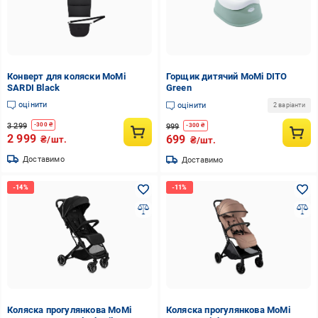
Конверт для коляски MoMi
Горщик дитячий MoMi DITO
SARDI Black
Green
оцінити
оцінити
2 варіанти
3 299
-
300
₴
999
-
300
₴
2 999
699
₴/шт.
₴/шт.
Доставимо
Доставимо
Коляска прогулянкова MoMi
Коляска прогулянкова MoMi