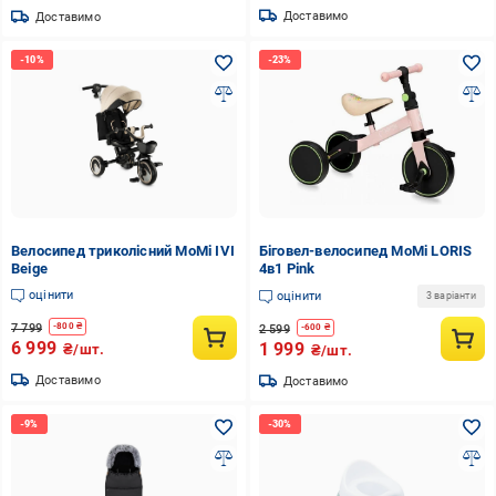
Доставимо
Доставимо
Велосипед триколісний MoMi IVI
Біговел-велосипед MoMi LORIS
Beige
4в1 Pink
оцінити
оцінити
3 варіанти
7 799
-
800
₴
2 599
-
600
₴
6 999
1 999
₴/шт.
₴/шт.
Доставимо
Доставимо