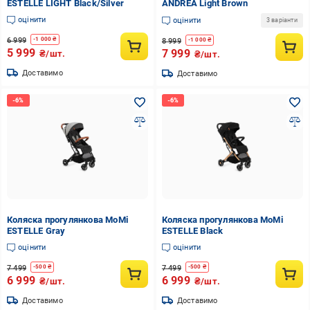
ESTELLE LIGHT Black/Silver
ANDREA Light Brown
оцінити
оцінити
3 варіанти
6 999
-
1 000
₴
8 999
-
1 000
₴
5 999
7 999
₴/шт.
₴/шт.
Доставимо
Доставимо
Коляска прогулянкова MoMi
Коляска прогулянкова MoMi
ESTELLE Gray
ESTELLE Black
оцінити
оцінити
7 499
7 499
-
500
₴
-
500
₴
6 999
6 999
₴/шт.
₴/шт.
Доставимо
Доставимо