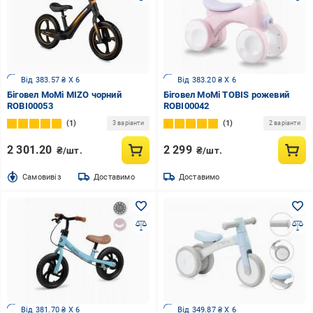
Від 383.57 ₴ X 6
Від 383.20 ₴ X 6
Біговел MoMi MIZO чорний
Біговел MoMi TOBIS рожевий
ROBI00053
ROBI00042
1
1
3 варіанти
2 варіанти
2 301.20
2 299
₴/шт.
₴/шт.
Cамовивіз
Доставимо
Доставимо
Від 381.70 ₴ X 6
Від 349.87 ₴ X 6