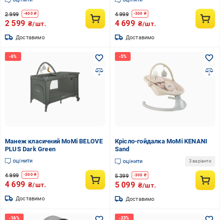
2 999
4 999
-
400
₴
-
300
₴
2 599
4 699
₴/шт.
₴/шт.
Доставимо
Доставимо
Манеж класичний MoMi BELOVE
Крісло-гойдалка MoMi KENANI
PLUS Dark Green
Sand
оцінити
оцінити
3 варіанти
4 999
-
300
₴
5 399
-
300
₴
4 699
5 099
₴/шт.
₴/шт.
Доставимо
Доставимо