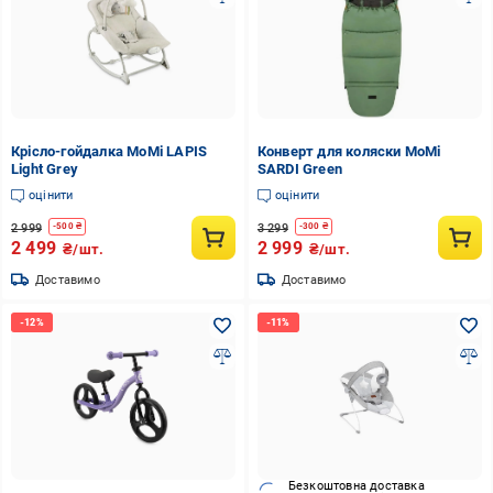
Крісло-гойдалка MoMi LAPIS
Конверт для коляски MoMi
Light Grey
SARDI Green
оцінити
оцінити
2 999
3 299
-
500
₴
-
300
₴
2 499
2 999
₴/шт.
₴/шт.
Доставимо
Доставимо
Безкоштовна доставка