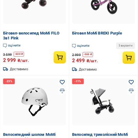
Біговел-велосипед MoMi FILO
Біговел MoMi BREKI Purple
3в1 Pink
оцінити
оцінити
3 варіанти
3 599
-
600
₴
2 999
-
500
₴
2 999
2 499
₴/шт.
₴/шт.
Доставимо
Доставимо
Велосипедний шолом MoMi
Велосипед триколісний MoMi