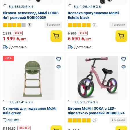
Від 333.20 ₴ X 6
Від 1 098.44 ₴ X 6
Біговел-велосипед MoMi LORIS
Коляска прогулянкова MoMi
4в1 рожевий ROBI00039
Estelle black
3
1
3 варіанти
4 варіанти
2 299
6 900
-
300
₴
-
310
₴
1 999
6 590
₴/шт.
₴/шт.
Доставимо
Доставимо
Від 747.41 ₴ X 6
Від 581.72 ₴ X 6
Стільчик для годування MoMi
Біговел MoMi ISOKA з LED-
Kala green
підсвіткою рожевий ROBI00074
оцінити
3
4 варіанти
5 380.80
-
896.80
₴