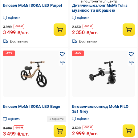
в поштомати Епіцентр
Біговел MoMi ISOKA LED Purpel
Дитячий шезлонг MoMi Tuli з
музикою та вібрацією
оцінити
оцінити
3 999
2 650
-
500
₴
-
300
₴
3 499
2 350
₴/шт.
₴/шт.
Доставимо
Доставимо
Біговел MoMi ISOKA LED Beige
Біговел-велосипед MoMi FILO
3в1 Grey
оцінити
оцінити
2 варіанти
3 599
-
600
₴
3 999
-
500
₴
2 999
3 499
₴/шт.
₴/шт.