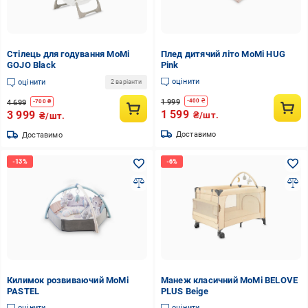
Стілець для годування MoMi
Плед дитячий літо MoMi HUG
GOJO Black
Pink
оцінити
оцінити
2 варіанти
1 999
-
400
₴
4 699
-
700
₴
1 599
3 999
₴/шт.
₴/шт.
Доставимо
Доставимо
Килимок розвиваючий MoMi
Манеж класичний MoMi BELOVE
PASTEL
PLUS Beige
оцінити
оцінити