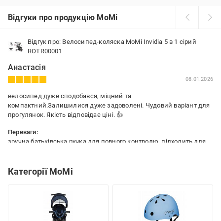
Відгуки про продукцію MoMi
Відгук про: Велосипед-коляска MoMi Invidia 5 в 1 сірий
ROTR00001
Анастасія
08.01.2026
велосипед дуже сподобався, міцний та
компактний.Залишилися дуже задоволені. Чудовий варіант для
прогулянок. Якість відповідає ціні. 👍
Переваги:
зручна батьківська ручка для повного контролю, підходить для
дітей двох років, легкий у керуванні якісні матеріали, гарний
дизайн
Категорії MoMi
Недоліки:
Немає