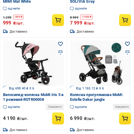
MIMI Mat White
SOLIVIA Gray
оцінити
оцінити
1 299
8 999
-
300
₴
-
1 000
₴
999
7 999
₴/шт.
₴/шт.
Доставимо
Доставимо
Від 698.40 ₴ X 6
Від 1 165.12 ₴ X 6
Велосипед-коляска MoMi Iris 5 в
Коляска прогулянкова MoMi
1 рожевий ROTR00008
Estelle Dakar jungle
оцінити
оцінити
3 варіанти
4 варіанти
4 190
6 990
₴/шт.
₴/шт.
Доставимо
Доставимо