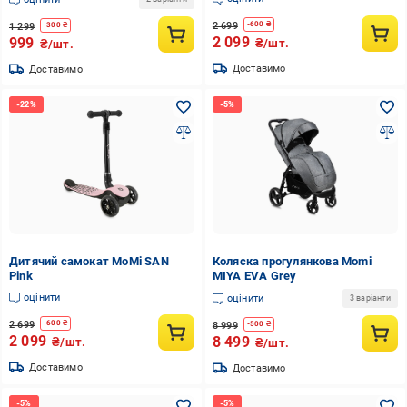
2 699
-
600
₴
1 299
-
300
₴
2 099
999
₴/шт.
₴/шт.
Доставимо
Доставимо
Дитячий самокат MoMi SAN
Коляска прогулянкова Momi
Pink
MIYA EVA Grey
оцінити
оцінити
3 варіанти
2 699
-
600
₴
8 999
-
500
₴
2 099
8 499
₴/шт.
₴/шт.
Доставимо
Доставимо