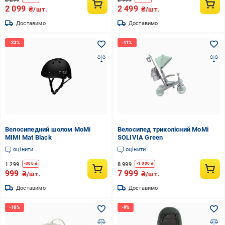
2 099
2 499
₴/шт.
₴/шт.
Доставимо
Доставимо
Велосипедний шолом MoMi
Велосипед триколісний MoMi
MIMI Mat Black
SOLIVIA Green
оцінити
оцінити
1 299
8 999
-
300
₴
-
1 000
₴
999
7 999
₴/шт.
₴/шт.
Доставимо
Доставимо