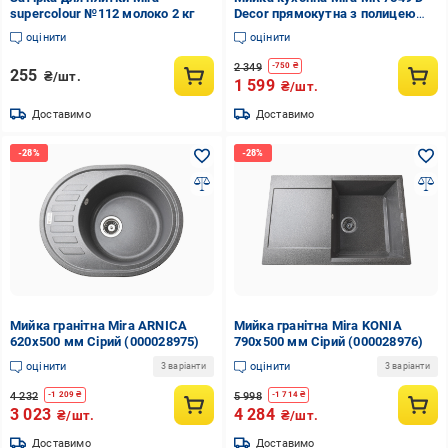
supercolour №112 молоко 2 кг
Decor прямокутна з полицею
750х490х180 мм
оцінити
оцінити
2 349
-
750
₴
255
₴/шт.
1 599
₴/шт.
Доставимо
Доставимо
Мийка гранітна Mira ARNICA
Мийка гранітна Mira KONIA
620х500 мм Сірий (000028975)
790х500 мм Сірий (000028976)
оцінити
оцінити
3 варіанти
3 варіанти
4 232
5 998
-
1 209
₴
-
1 714
₴
3 023
4 284
₴/шт.
₴/шт.
Доставимо
Доставимо