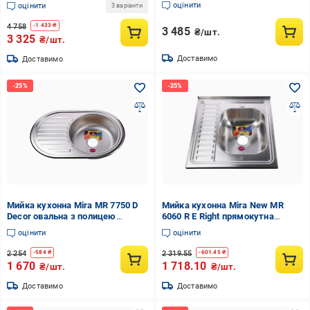
оцінити
оцінити
3 варіанти
4 758
-
1 433
₴
3 485
₴/шт.
3 325
₴/шт.
Доставимо
Доставимо
Мийка кухонна Mira MR 7750 D
Мийка кухонна Mira New MR
Decor овальна з полицею
6060 R E Right прямокутна
770х500х180 мм
600х600х180 мм Satin
оцінити
оцінити
2 254
2 319.55
-
584
₴
-
601.45
₴
1 670
1 718.10
₴/шт.
₴/шт.
Доставимо
Доставимо