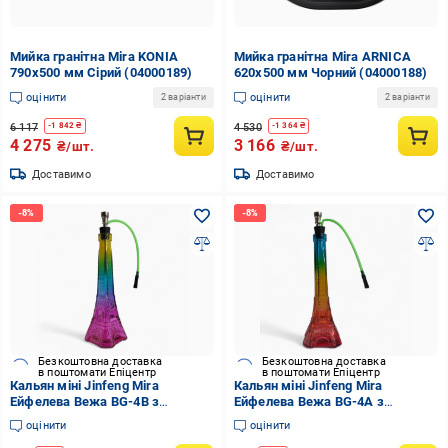
Мийка гранітна Mira KONIA
Мийка гранітна Mira ARNICA
790x500 мм Сірий (04000189)
620x500 мм Чорний (04000188)
оцінити
оцінити
2 варіанти
2 варіанти
6 117
4 530
-
1 842
₴
-
1 364
₴
4 275
3 166
₴/шт.
₴/шт.
Доставимо
Доставимо
Безкоштовна доставка
Безкоштовна доставка
в поштомати Епіцентр
в поштомати Епіцентр
Кальян міні Jinfeng Mira
Кальян міні Jinfeng Mira
Ейфелева Вежа BG-4B з
Ейфелева Вежа BG-4A з
водяним фільтром (26024818)
водяним фільтром (26024757)
оцінити
оцінити