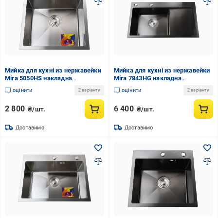
Мийка для кухні из нержавейки
Мийка для кухні из нержавейки
Mira 5050HS накладна
Mira 7843HG накладна
квадратна сталева 3 мм
прямокутна 3 мм 780x430 мм
оцінити
оцінити
2 варіанти
2 варіанти
500x500 мм (GSR-000032091)
Графіт (GSR-000032100)
2 800
6 400
₴/шт.
₴/шт.
Доставимо
Доставимо