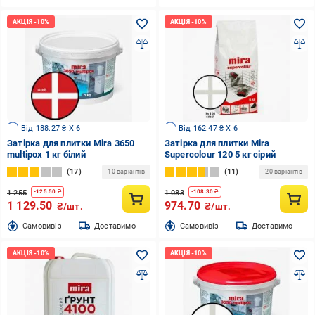
Від 188.27 ₴ X 6
Від 162.47 ₴ X 6
Затірка для плитки Mira 3650
Затірка для плитки Mira
multiрох 1 кг білий
Supercolour 120 5 кг сірий
17
11
10 варіантів
20 варіантів
1 255
1 083
-
125.50
₴
-
108.30
₴
1 129.50
974.70
₴/шт.
₴/шт.
Cамовивіз
Доставимо
Cамовивіз
Доставимо