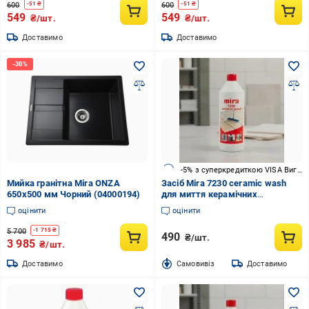
600
600
-
51
₴
-
51
₴
549
549
₴/шт.
₴/шт.
Доставимо
Доставимо
-5% з суперкредиткою VISA Вигода
Мийка гранітна Mira ONZA
Засіб Mira 7230 сeramic wash
650x500 мм Чорний (04000194)
для миття керамічних
поверхонь 1 л
оцінити
оцінити
5 700
-
1 715
₴
490
₴/шт.
3 985
₴/шт.
Доставимо
Cамовивіз
Доставимо