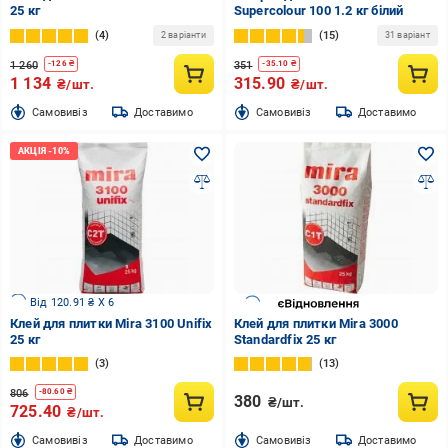
25 кг
Supercolour 100 1.2 кг білий
4
15
2 варіанти
31 варіант
1 260
351
-
126
₴
-
35.10
₴
1 134
315.90
₴/шт.
₴/шт.
Cамовивіз
Доставимо
Cамовивіз
Доставимо
Від 120.91 ₴ X 6
Клей для плитки Mira 3100 Unifix
Клей для плитки Mira 3000
25 кг
Standardfix 25 кг
3
13
806
-
80.60
₴
380
₴/шт.
725.40
₴/шт.
Cамовивіз
Доставимо
Cамовивіз
Доставимо