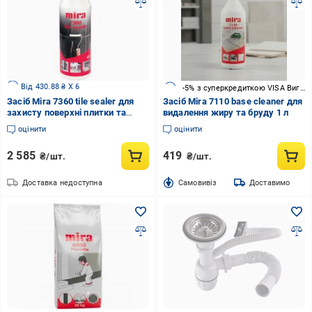
Від 430.88 ₴ X 6
-5% з суперкредиткою VISA Вигода
Засіб Mira 7360 tile sealer для
Засіб Mira 7110 base cleaner для
захисту поверхні плитки та
видалення жиру та бруду 1 л
натурального каміння 0,5 л
оцінити
оцінити
2 585
419
₴/шт.
₴/шт.
Доставка недоступна
Cамовивіз
Доставимо