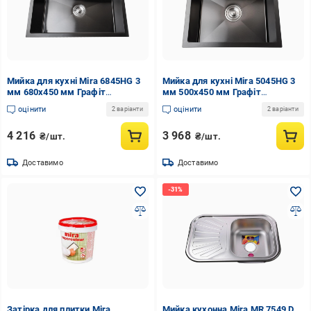
Мийка для кухні Mira 6845HG 3
Мийка для кухні Mira 5045HG 3
мм 680х450 мм Графіт
мм 500х450 мм Графіт
(000032098)
(000032090)
оцінити
оцінити
2 варіанти
2 варіанти
4 216
3 968
₴/шт.
₴/шт.
Доставимо
Доставимо
Затірка для плитки Mira
Мийка кухонна Mira MR 7549 D