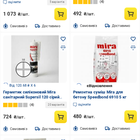
4
оцінити
5 варіантів
492
1 073
₴/шт.
₴/шт.
Cамовивіз
Доставимо
Cамовивіз
Доставимо
Від 120.68 ₴ X 6
Герметик силіконовий Mira
Ремонтна суміш Mira для
санітарний Supersil 120 сірий
бетону Speedbond 6910 5 кг
300 мл
оцінити
4
20 варіантів
480
724
₴/шт.
₴/шт.
Cамовивіз
Доставимо
Cамовивіз
Доставимо