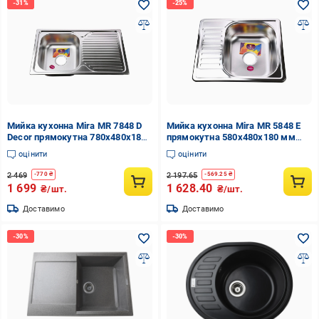
Мийка кухонна Mira MR 7848 D
Мийка кухонна Mira MR 5848 E
Decor прямокутна 780х480х180
прямокутна 580х480х180 мм
мм
Satin
оцінити
оцінити
2 469
2 197.65
-
770
₴
-
569.25
₴
1 699
1 628.40
₴/шт.
₴/шт.
Доставимо
Доставимо