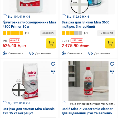
Від 104.41 ₴ X 6
Від 412.69 ₴ X 6
Ґрунтовка глибокопроникна Mira
Затірка для плитки Mira 3650
4100 Primer 10 л
multiрох 3 кг срібний
1
7
2 варіанти
10 варіантів
696
2 751
-
69.60
₴
-
275.10
₴
626.40
2 475.90
₴/шт.
₴/шт.
Cамовивіз
Доставимо
Cамовивіз
Доставимо
Від 178.85 ₴ X 6
-5% з суперкредиткою VISA Вигода
Затірка для плитки Mira Classic
Засіб Mira 7120 сeramic cleaner
123 15 кг антрацит
для видалення іржі та вапняного
нальоту 1 л