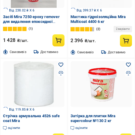
Від 238.02 ₴ X 6
Від 399.37 ₴ X 6
Засіб Mira 7250 epoxy remover
Мастика гідроізоляційна Mira
для видалення епоксидної
Multicoat 4400 6 кг
затирки 0,5 л
1
2
2 варіанти
1 428
2 396
₴/шт.
₴/шт.
Cамовивіз
Доставимо
Cамовивіз
Доставимо
Від 119.85 ₴ X 6
Стрічка армувальна 4526 safe
Затірка для плитки Mira
coat Mira
supercolour №130 2 кг
оцінити
оцінити