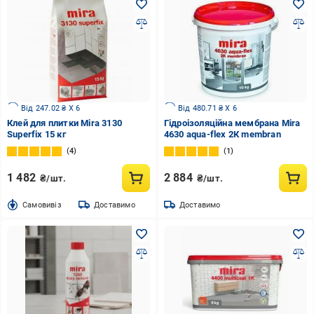
Від 247.02 ₴ X 6
Від 480.71 ₴ X 6
Клей для плитки Mira 3130
Гідроізоляційна мембрана Mira
Superfix 15 кг
4630 aqua-flex 2К membran
4
1
1 482
2 884
₴/шт.
₴/шт.
Cамовивіз
Доставимо
Доставимо