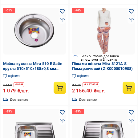
Безкоштовна доставка
в поштомати Епіцентр
Мийка кухонна Mira 510 E Satin
Піжама жіноча Mira 8121A S
кругла 510х510х180х0,8 мм
Помаранчевий (ZIK0000010908)
Нержавіюча сталь
оцінити
оцінити
1 569
3 594
-
490
₴
-
1 437.60
₴
1 079
2 156.40
₴/шт.
₴/шт.
Доставимо
Доставимо