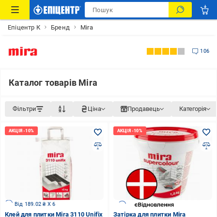
Епіцентр К
Бренд
Mira
106
Каталог товарів Mira
Фільтри
Ціна
Продавець
Категорія
Від 189.02 ₴ X 6
Клей для плитки Mira 3110 Unifix
Затірка для плитки Mira