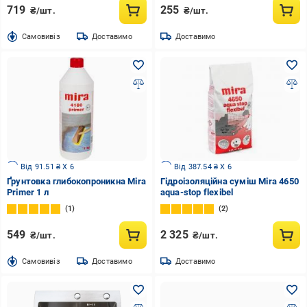
719
255
₴/шт.
₴/шт.
Cамовивіз
Доставимо
Доставимо
Від 91.51 ₴ X 6
Від 387.54 ₴ X 6
Ґрунтовка глибокопроникна Mira
Гідроізоляційна суміш Mira 4650
Primer 1 л
aqua-stop flexibel
1
2
549
2 325
₴/шт.
₴/шт.
Cамовивіз
Доставимо
Доставимо