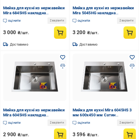
Мийка для кухні из нержавейки
Мийка для кухні из нержавейки
Mira 6845HS накладна
Mira 5045HG накладна
прямокутна сталева 3 мм
прямокутна 3 мм 500x450 мм
оцінити
оцінити
2 варіанти
2 варіанти
680x450 мм (GSR-000032096)
Графіт (GSR-000032090)
3 000
3 200
₴/шт.
₴/шт.
Доставимо
Доставимо
Мийка для кухні из нержавейки
Мийка для кухні Mira 6045HS 3
Mira 6045HS накладна
мм 600х450 мм Сатин
прямокутна сталева 3 мм
(000032093)
оцінити
оцінити
2 варіанти
2 варіанти
600x450 мм (GSR-000032093)
2 900
3 596
₴/шт.
₴/шт.