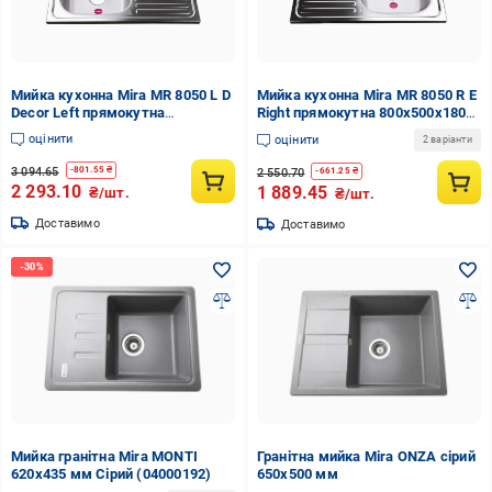
Мийка кухонна Mira MR 8050 L D
Мийка кухонна Mira MR 8050 R E
Decor Left прямокутна
Right прямокутна 800х500х180
800х500х180 мм
мм Satin
оцінити
оцінити
2 варіанти
3 094.65
-
801.55
₴
2 550.70
-
661.25
₴
2 293.10
1 889.45
₴/шт.
₴/шт.
Доставимо
Доставимо
Мийка гранітна Mira MONTI
Гранітна мийка Mira ONZA сірий
620х435 мм Сірий (04000192)
650x500 мм