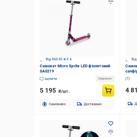
Від 865.92 ₴ X 6
Від
Самокат Micro Sprite LED фіолетовий
Самока
SA0219
сапфі
1
оцінити
4 варіанти
4 8
5 195
₴/шт.
Д
Cамовивіз
Доставимо