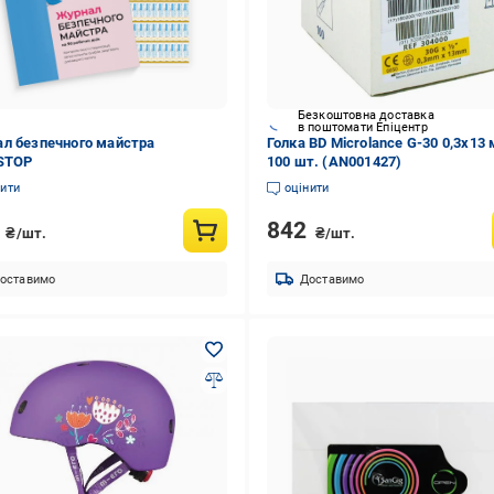
Безкоштовна доставка
в поштомати Епіцентр
л безпечного майстра
Голка BD Microlance G-30 0,3x13
STOP
100 шт. (AN001427)
нити
оцінити
0
842
₴/шт.
₴/шт.
оставимо
Доставимо