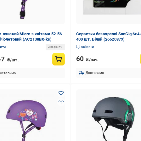
 ахисний Micro з квітами 52-56
Серветки безворсові SanGig 6х4
Фіолетовий (AC2138BX-ks)
400 шт. Білий (26620879)
оцінити
нити
2 варіанти
60
47
₴/пач.
₴/шт.
Доставимо
оставимо