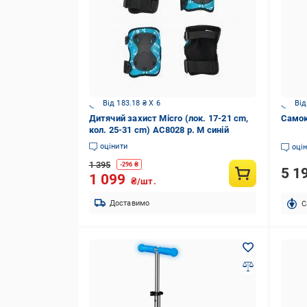
Від 183.18 ₴ X 6
Від
Дитячий захист Micro (лок. 17-21 cm,
Самок
кол. 25-31 cm) AC8028 р. M синій
оцінити
оці
1 395
-
296
₴
5 1
1 099
₴/шт.
Доставимо
C