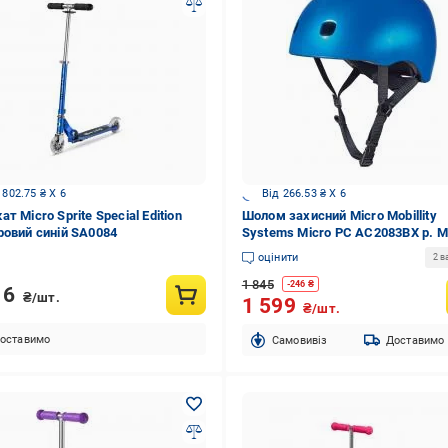
 802.75 ₴ X 6
Від 266.53 ₴ X 6
т Micro Sprite Special Edition
Шолом захисний Micro Mobillity
ровий синій SA0084
Systems Micro PC AC2083BX р. M
темно-синій металік
оцінити
2 в
1 845
-
246
₴
16
₴/шт.
1 599
₴/шт.
оставимо
Cамовивіз
Доставимо