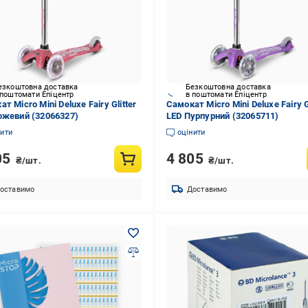
езкоштовна доставка
Безкоштовна доставка
 поштомати Епіцентр
в поштомати Епіцентр
т Micro Mini Deluxe Fairy Glitter
Самокат Micro Mini Deluxe Fairy G
ожевий (32066327)
LED Пурпурний (32065711)
нити
оцінити
05
4 805
₴/шт.
₴/шт.
оставимо
Доставимо