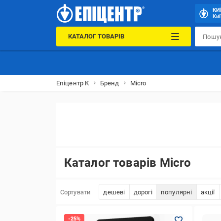
КИ
Киї
КАТАЛОГ ТОВАРІВ
Епіцентр К
Бренд
Micro
Каталог товарів Micro
Сортувати
дешеві
дорогі
популярні
акції