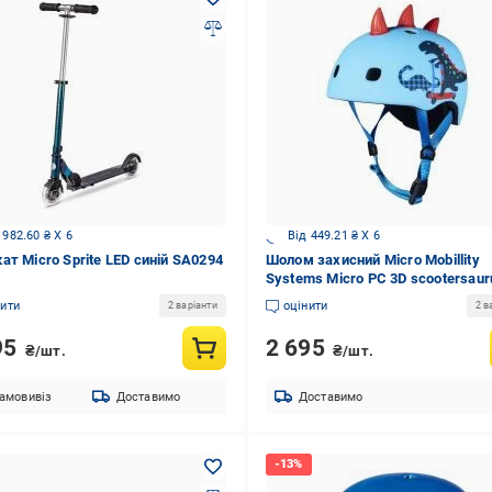
 982.60 ₴ X 6
Від 449.21 ₴ X 6
ат Micro Sprite LED синій SA0294
Шолом захисний Micro Mobillity
Systems Micro PC 3D scootersaur
AC2095BX р. M блакитний
нити
оцінити
2 варіанти
2 в
95
2 695
₴/шт.
₴/шт.
амовивіз
Доставимо
Доставимо