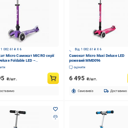
 1 082.61 ₴ X 6
Від 1 082.61 ₴ X 6
ат Micro Самокат MICRO серії
Самокат Micro Maxi Deluxe LED
eluxe Foldable LED –
рожевий MMD096
ТОВИЙ складний, до 50 kg,
нити
оцінити
існий, сві
95
6 495
₴/шт.
₴/шт.
оставимо
Cамовивіз
Доставимо