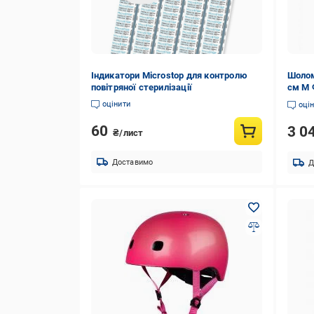
Індикатори Microstop для контролю
Шолом
повітряної стерилізації
см M 
оцінити
оці
60
3 0
₴/лист
Доставимо
Д