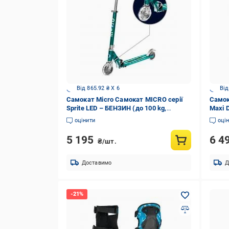
Від 865.92 ₴ X 6
Від
Самокат Micro Самокат MICRO серії
Самок
Sprite LED – БЕНЗИН (до 100 kg,
Maxi D
двоколісний, світло) різнокольоровий
ФІОЛЕ
оцінити
оці
принт SA0218
трикол
5 195
6 4
₴/шт.
Доставимо
Д