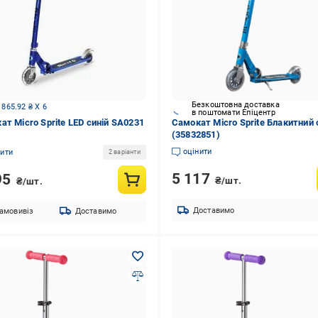
Безкоштовна доставка
 865.92 ₴ X 6
в поштомати Епіцентр
ат Micro Sprite LED синій SA0231
Самокат Micro Sprite Блакитний 
(35832851)
оцінити
нити
2 варіанти
5 117
95
₴/шт.
₴/шт.
Доставимо
амовивіз
Доставимо