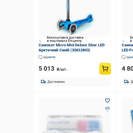
Безкоштовна доставка
Б
в поштомати Епіцентр
в
Самокат Micro Mini Deluxe Glow LED
Самока
Арктичний Синій (35832803)
LED Р
оцінити
оці
5 013
4 8
₴/шт.
Доставимо
Д