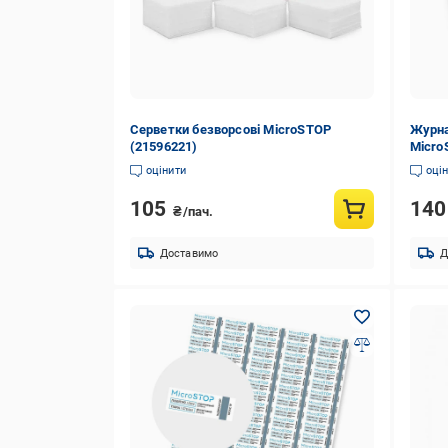
Серветки безворсові MicroSTOP
Журна
(21596221)
Micro
оцінити
оці
105
14
₴/пач.
Доставимо
Д