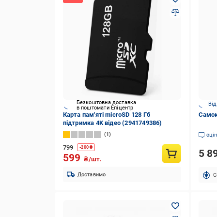
Безкоштовна доставка
Від
в поштомати Епіцентр
Карта пам'яті microSD 128 Гб
Самок
підтримка 4K відео (2941749386)
1
оці
799
-
200
₴
5 8
599
₴/шт.
Доставимо
C