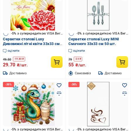
-5% з суперкредиткою VISA Вигода
-5% з суперкредиткою VISA Вигода
Серветки столові Luxy
Серветки столові Luxy MINI
Дивовижні літні квіти 33х33 см
Смачного 33х33 см 50 шт.
мульти 18 шт.
оцінити
оцінити
49.50
79
-
19.80
₴
-
24
₴
29.70
55
₴/шт.
₴/шт.
Доставимо
Cамовивіз
Доставимо
-5% з суперкредиткою VISA Вигода
-5% з суперкредиткою VISA Вигода