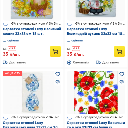
-5% з суперкредиткою VISA Вигода
-5% з суперкредиткою VISA Вигода
Серветки столові Luxy Весняний
Серветки столові Luxy
кошик 33х33 см 18 шт.
Великодній вухань 33х33 см 18
шт.
оцінити
оцінити
56
56
-
21
₴
-
21
₴
35
35
₴/шт.
₴/шт.
Доставимо
Cамовивіз
Доставимо
-5% з суперкредиткою VISA Вигода
-5% з суперкредиткою VISA Вигода
Серветки столові Luxy
Серветки столові Luxy Васильки
Петриківські яйця 33х33 см 10
та маки 33х33 см білий із