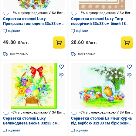
-5% з суперкредиткою VISA Вигода
-5% з суперкредиткою VISA Вигода
Серветки столові Luxy
Серветки столові Luxy Тигр
Прекрасна господиня 33х33 см
новорічний 33х33 см білий 18
18 шт.
шт.
оцінити
оцінити
49.80
28.60
₴/шт.
₴/шт.
Доставимо
Доставимо
-5% з суперкредиткою VISA Вигода
-5% з суперкредиткою VISA Вигода
Серветки столові Luxy
Серветки столові La Fleur Курча
Великоднева весна 33х33 см
під вербою 33х33 см бірюзовий
жовтий 18 шт.
16 шт.
оцінити
оцінити