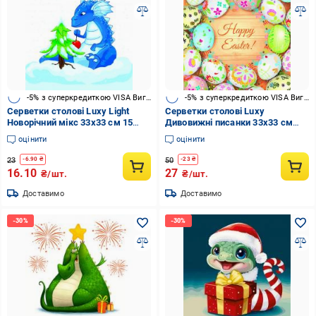
-5% з суперкредиткою VISA Вигода
-5% з суперкредиткою VISA Вигода
Серветки столові Luxy Light
Серветки столові Luxy
Новорічний мікс 33х33 см 15
Дивовижні писанки 33х33 см
шт.
різнокольоровий 18 шт.
оцінити
оцінити
23
50
-
6.90
₴
-
23
₴
16.10
27
₴/шт.
₴/шт.
Доставимо
Доставимо