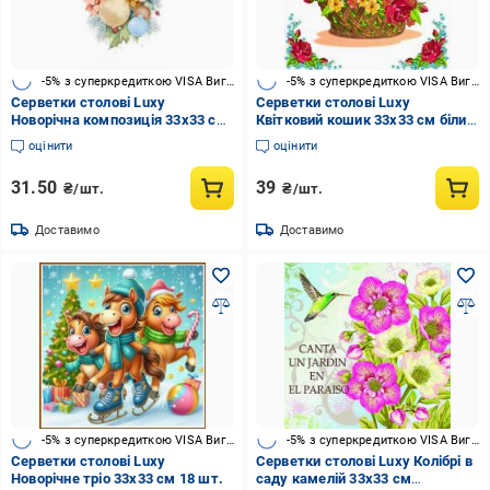
-5% з суперкредиткою VISA Вигода
-5% з суперкредиткою VISA Вигода
Серветки столові Luxy
Серветки столові Luxy
Новорічна композиція 33х33 см
Квітковий кошик 33х33 см білий
10 шт.
із принтомс принтом 18 шт.
оцінити
оцінити
31.50
39
₴/шт.
₴/шт.
Доставимо
Доставимо
-5% з суперкредиткою VISA Вигода
-5% з суперкредиткою VISA Вигода
Серветки столові Luxy
Серветки столові Luxy Колібрі в
Новорічне тріо 33х33 см 18 шт.
саду камелій 33х33 см