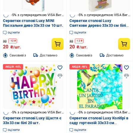
-5% з суперкредиткою VISA Вигода
-5% з суперкредиткою VISA Вигода
Серветки столові Luxy MINI
Серветки столові Luxy
Пасхальне диво 33х33 см 10 шт.
Святкове дерево 33х33 см білі
10 шт.
оцінити
оцінити
32
32
-
12
₴
-
12
₴
20
20
₴/шт.
₴/шт.
Cамовивіз
Доставимо
Cамовивіз
Доставимо
-5% з суперкредиткою VISA Вигода
-5% з суперкредиткою VISA Вигода
Серветки столові Luxy Щастя є
Серветки столові Luxy Колібрі в
33х33 см білі 20 шт.
саду гортензій 33х33 см
мультиколор 18 шт.
оцінити
оцінити