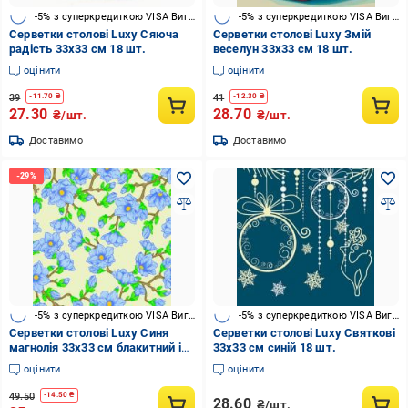
-5% з суперкредиткою VISA Вигода
-5% з суперкредиткою VISA Вигода
Серветки столові Luxy Сяюча
Серветки столові Luxy Змій
радість 33х33 см 18 шт.
веселун 33х33 см 18 шт.
оцінити
оцінити
39
41
-
11.70
₴
-
12.30
₴
27.30
28.70
₴/шт.
₴/шт.
Доставимо
Доставимо
-5% з суперкредиткою VISA Вигода
-5% з суперкредиткою VISA Вигода
Серветки столові Luxy Синя
Серветки столові Luxy Святкові
магнолія 33х33 см блакитний із
33х33 см синій 18 шт.
салатовим 18 шт.
оцінити
оцінити
49.50
-
14.50
₴
28.60
₴/шт.