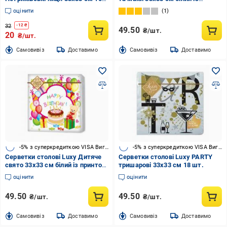
шт.
червоним 18 шт.
оцінити
1
32
-
12
₴
49.50
₴/шт.
20
₴/шт.
Cамовивіз
Доставимо
Cамовивіз
Доставимо
-5% з суперкредиткою VISA Вигода
-5% з суперкредиткою VISA Вигода
Серветки столові Luxy Дитяче
Серветки столові Luxy PARTY
свято 33х33 см білий із принтом
тришарові 33х33 см 18 шт.
18 шт.
оцінити
оцінити
49.50
49.50
₴/шт.
₴/шт.
Cамовивіз
Доставимо
Cамовивіз
Доставимо