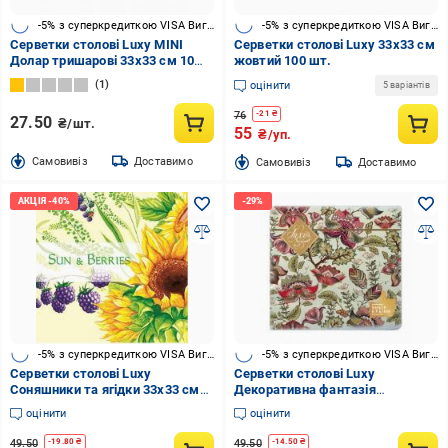
-5% з суперкредиткою VISA Вигода
-5% з суперкредиткою VISA Вигода
Серветки столові Luxy MINI
Серветки столові Luxy 33х33 см
Долар тришарові 33х33 см 10
жовтий 100 шт.
шт.
1
оцінити
5 варіантів
76
-
21
₴
27.50
₴/шт.
55
₴/уп.
Cамовивіз
Доставимо
Cамовивіз
Доставимо
-5% з суперкредиткою VISA Вигода
-5% з суперкредиткою VISA Вигода
Серветки столові Luxy
Серветки столові Luxy
Соняшники та ягідки 33х33 см
Декоративна фантазія
мультиколор 18 шт.
тришарові 33х33 см 18 шт.
оцінити
оцінити
49.50
49.50
-
19.80
₴
-
14.50
₴