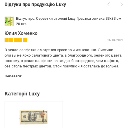
Відгуки про продукцію Luxy
Відгук про: Серветки столові Luxy Грецька оливка 33х33 см
20 шт.
Юлия Хоменко
26.04.2021
В реале салфетки смотрятся красиво и изысканно. Листики
оливы не ярко салатового цвета, а благородного, зеленого цвета,
поэтому, в реале салфетки выглядят благороднее, чем на фото,
без столь пёстрых цветов. Этой покупкой я осталась довольна.
Переваги:
В реале смотрятся лучше, чем на фото.
Недоліки:
Категорії Luxy
Не обнаружила.