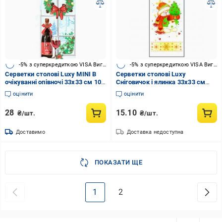
-5% з суперкредиткою VISA Вигода
-5% з суперкредиткою VISA Вигода
Серветки столові Luxy MINI В
Серветки столові Luxy
очікуванні опівночі 33х33 см 10
Сніговичок і ялинка 33х33 см
шт.
білий 10 шт.
оцінити
оцінити
28
15.10
₴/шт.
₴/шт.
Доставимо
Доставка недоступна
ПОКАЗАТИ ЩЕ
1
2