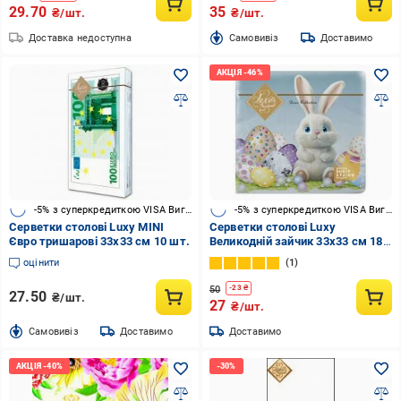
29.70
35
₴/шт.
₴/шт.
Доставка недоступна
Cамовивіз
Доставимо
-5% з суперкредиткою VISA Вигода
-5% з суперкредиткою VISA Вигода
Серветки столові Luxy MINI
Серветки столові Luxy
Євро тришарові 33х33 см 10 шт.
Великодній зайчик 33х33 см 18
шт.
оцінити
1
50
-
23
₴
27.50
₴/шт.
27
₴/шт.
Cамовивіз
Доставимо
Доставимо