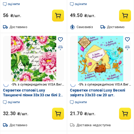
різнокольоровий 18 шт.
оцінити
оцінити
56
49.50
₴/шт.
₴/шт.
Доставимо
Cамовивіз
Доставимо
-5% з суперкредиткою VISA Вигода
-5% з суперкредиткою VISA Вигода
Серветки столові Luxy
Серветки столові Luxy Веселі
Танцюючі піони 33х33 см білі 20
звірята 33х33 см 20 шт.
шт.
оцінити
оцінити
32.30
21.70
₴/шт.
₴/шт.
Доставимо
Доставка недоступна