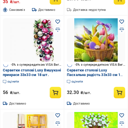
35
₴/шт.
Cамовивіз
Доставимо
Доставка недоступна
-5% з суперкредиткою VISA Вигода
-5% з суперкредиткою VISA Вигода
Серветки столові Luxy Вишукані
Серветки столові Luxy
прикраси 33х33 см 18 шт.
Пасхальна радість 33х33 см 10
шт.
оцінити
оцінити
56
32.30
₴/шт.
₴/шт.
Доставимо
Доставимо