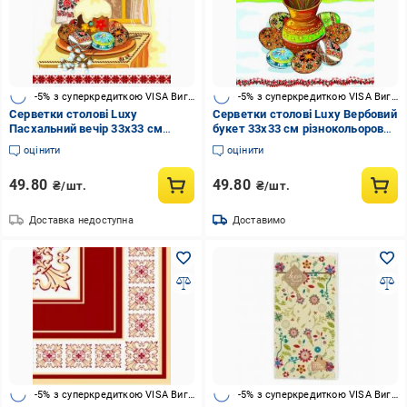
-5% з суперкредиткою VISA Вигода
-5% з суперкредиткою VISA Вигода
Серветки столові Luxy
Серветки столові Luxy Вербовий
Пасхальний вечір 33х33 см
букет 33х33 см різнокольоровий
жовтий 18 шт.
18 шт.
оцінити
оцінити
49.80
49.80
₴/шт.
₴/шт.
Доставка недоступна
Доставимо
-5% з суперкредиткою VISA Вигода
-5% з суперкредиткою VISA Вигода