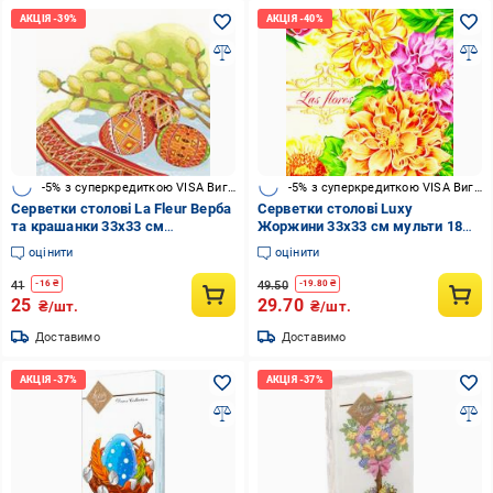
-5% з суперкредиткою VISA Вигода
-5% з суперкредиткою VISA Вигода
Серветки столові La Fleur Верба
Серветки столові Luxy
та крашанки 33х33 см
Жоржини 33х33 см мульти 18
різнокольоровий 16 шт.
шт.
оцінити
оцінити
41
49.50
-
16
₴
-
19.80
₴
25
29.70
₴/шт.
₴/шт.
Доставимо
Доставимо