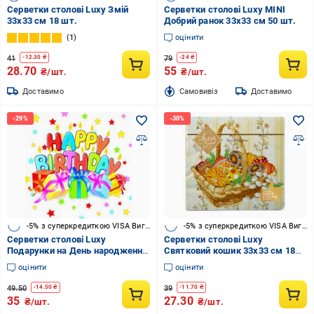
Серветки столові Luxy Змій
Серветки столові Luxy MINI
33х33 см 18 шт.
Добрий ранок 33х33 см 50 шт.
1
оцінити
41
79
-
12.30
₴
-
24
₴
28.70
55
₴/шт.
₴/шт.
Доставимо
Cамовивіз
Доставимо
-5% з суперкредиткою VISA Вигода
-5% з суперкредиткою VISA Вигода
Серветки столові Luxy
Серветки столові Luxy
Подарунки на День народження
Святковий кошик 33х33 см 18
33х33 см мульти 18 шт.
шт.
оцінити
оцінити
49.50
39
-
14.50
₴
-
11.70
₴
35
27.30
₴/шт.
₴/шт.