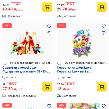
32.34
49.50
-
12.94
₴
-
19.80
₴
19.40
29.70
₴/шт.
₴/шт.
Доставимо
Доставимо
-5% з суперкредиткою VISA Вигода
-5% з суперкредиткою VISA Вигода
Серветки столові Luxy
Серветки столові Luxy
Подарунки для малечі 33х33 см
Серветка Luxy mini в
18 шт.
асортименті 33х33 см 10 шт.
оцінити
оцінити
39
27.50
-
11.70
₴
-
14.50
₴
27.30
13
₴/шт.
₴/шт.
Доставка недоступна
Доставимо