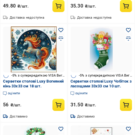
49.80
35.30
₴/шт.
₴/шт.
Доставка недоступна
Доставка недоступна
-5% з суперкредиткою VISA Вигода
-5% з суперкредиткою VISA Вигода
Серветки столові Luxy Вогняний
Серветки столові Luxy Чобіток з
кінь 33х33 см 18 шт.
ласощами 33х33 см 10 шт.
оцінити
оцінити
56
31.50
₴/шт.
₴/шт.
Доставимо
Доставимо