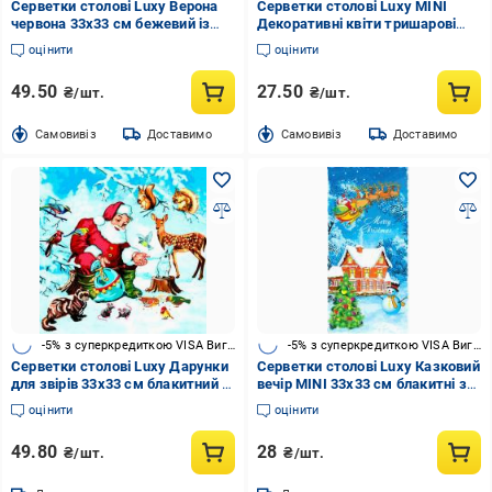
Серветки столові Luxy Верона
Серветки столові Luxy MINI
червона 33х33 см бежевий із
Декоративні квіти тришарові
коричневим 18 шт.
33х33 см 10 шт.
оцінити
оцінити
49.50
27.50
₴/шт.
₴/шт.
Cамовивіз
Доставимо
Cамовивіз
Доставимо
-5% з суперкредиткою VISA Вигода
-5% з суперкредиткою VISA Вигода
Серветки столові Luxy Дарунки
Серветки столові Luxy Казковий
для звірів 33х33 см блакитний із
вечір MINI 33х33 см блакитні з
принтом 18 шт.
принтом 10 шт.
оцінити
оцінити
49.80
28
₴/шт.
₴/шт.