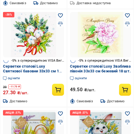
Cамовивіз
Доставимо
Доставка недоступна
-5% з суперкредиткою VISA Вигода
-5% з суперкредиткою VISA Вигода
Серветки столові Luxy
Серветки столові Luxy Зваблива
Святкової бавовни 33х33 см 18
півонія 33х33 см бежевий 18 шт.
шт.
оцінити
оцінити
39
-
11.70
₴
49.50
₴/шт.
27.30
₴/шт.
Доставимо
Cамовивіз
Доставимо