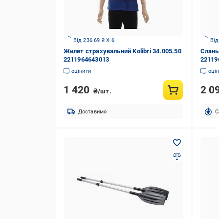
Від 236.69 ₴ X 6
Від
Жилет страхувальний Kolibri 34.005.50
Слань
2211964643013
22119
оцінити
оці
1 420
2 0
₴/шт.
Доставимо
C