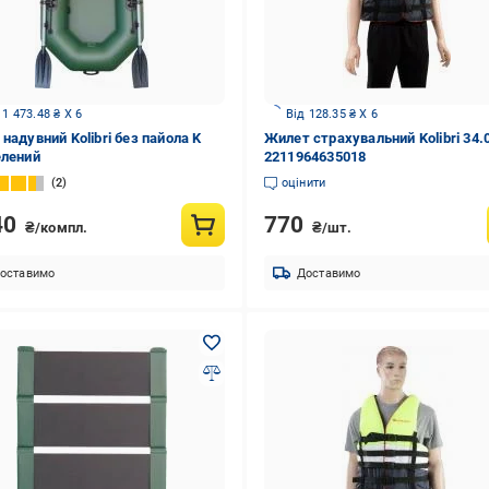
 1 473.48 ₴ X 6
Від 128.35 ₴ X 6
надувний Kolibri без пайола K
Жилет страхувальний Kolibri 34.
елений
2211964635018
2
оцінити
40
770
₴/компл.
₴/шт.
оставимо
Доставимо