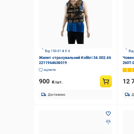
Від 150.01 ₴ X 6
Від
Жилет страхувальний Kolibri 34.002.46
Човен 
2211964638019
260T.
зелен
оцінити
900
12 
₴/шт.
Доставимо
Д