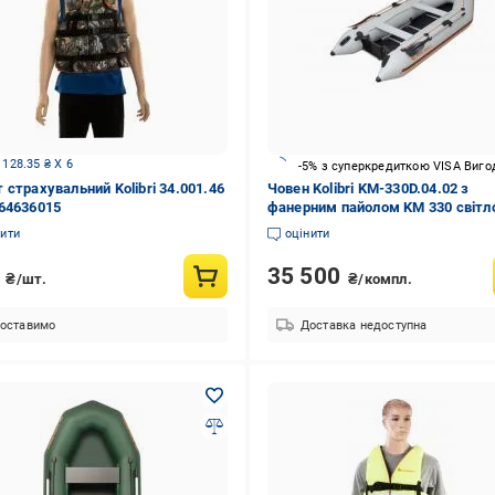
 128.35 ₴ X 6
-5% з суперкредиткою VISA Виго
 страхувальний Kolibri 34.001.46
Човен Kolibri KM-330D.04.02 з
64636015
фанерним пайолом KM 330 світл
сірий
нити
оцінити
0
35 500
₴/шт.
₴/компл.
оставимо
Доставка недоступна