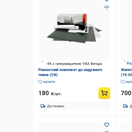
Від
-5% з суперкредиткою VISA Вигода
Ремонтний комплект до надувного
Жилет
човна (СК)
(15-30
оцінити
оці
180
70
₴/шт.
Доставимо
Д