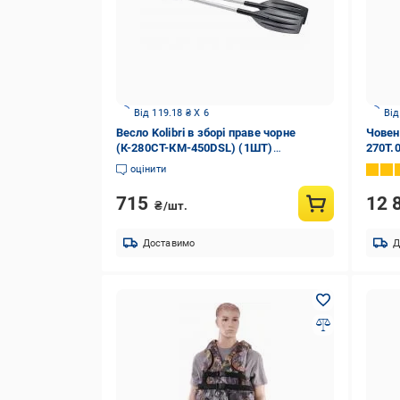
Від 119.18 ₴ X 6
Від
Весло Kolibri в зборі праве чорне
Човен 
(К-280СТ-КМ-450DSL) (1ШТ)
270T.
2211964616017 1700мм
зелен
оцінити
715
12 
₴/шт.
Доставимо
Д