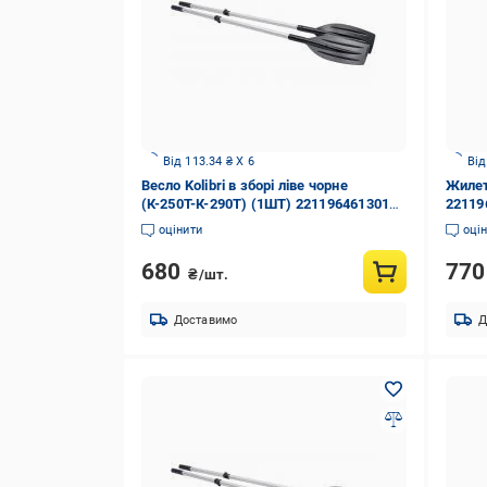
Від 113.34 ₴ X 6
Від
Весло Kolibri в зборі ліве чорне
Жилет
(К-250Т-К-290Т) (1ШТ) 2211964613016
22119
1500 мм
оцінити
оці
680
77
₴/шт.
Доставимо
Д