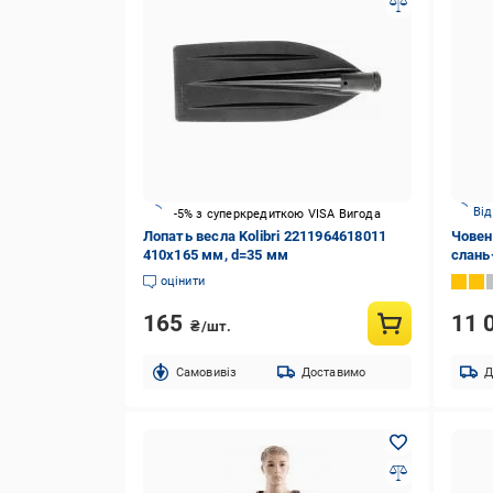
Від
-5% з суперкредиткою VISA Вигода
Лопать весла Kolibri 2211964618011
Човен 
410х165 мм, d=35 мм
слань
оцінити
165
11 
₴/шт.
Cамовивіз
Доставимо
Д