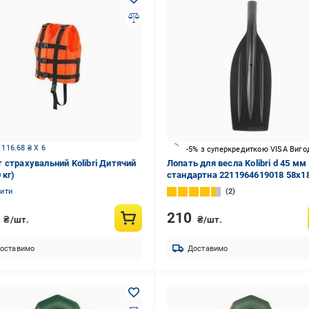
 116.68 ₴ X 6
-5% з суперкредиткою VISA Виго
 страхувальний Kolibri Дитячий
Лопать для весла Kolibri d 45 мм
 кг)
стандартна 2211964619018 58x18
внутрішній діаметр – 35 мм
нити
2
0
210
₴/шт.
₴/шт.
оставимо
Доставимо