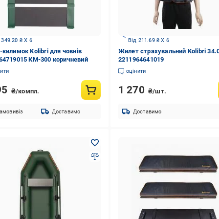
 349.20 ₴ X 6
Від 211.69 ₴ X 6
-килимок Kolibri для човнів
Жилет страхувальний Kolibri 34.
64719015 КМ-300 коричневий
2211964641019
нити
оцінити
95
1 270
₴/компл.
₴/шт.
амовивіз
Доставимо
Доставимо