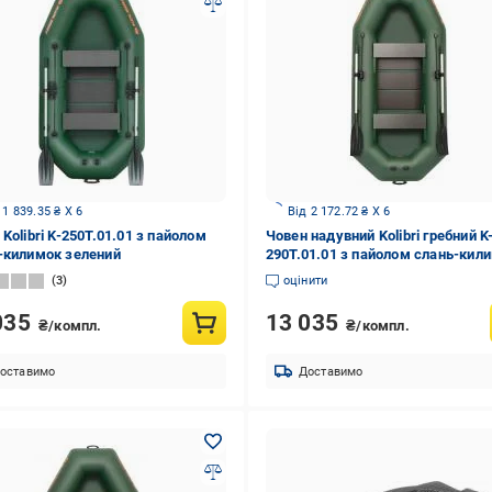
 1 839.35 ₴ X 6
Від 2 172.72 ₴ X 6
Kolibri K-250T.01.01 з пайолом
Човен надувний Kolibri гребний K
-килимок зелений
290T.01.01 з пайолом слань-кил
зелений
3
оцінити
035
13 035
₴/компл.
₴/компл.
оставимо
Доставимо