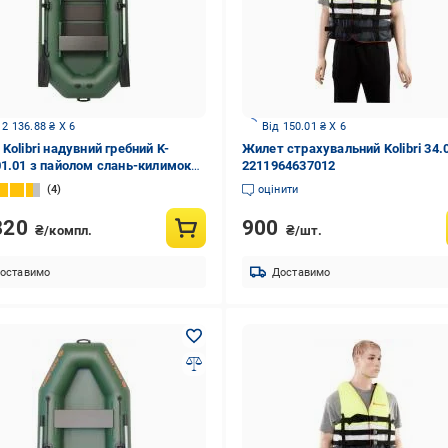
 2 136.88 ₴ X 6
Від 150.01 ₴ X 6
Kolibri надувний гребний K-
Жилет страхувальний Kolibri 34.
01.01 з пайолом слань-килимок
2211964637012
ий
4
оцінити
820
900
₴/компл.
₴/шт.
оставимо
Доставимо