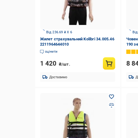
Від 236.69 ₴ X 6
Від
Жилет страхувальний Kolibri 34.005.46
Човен 
2211964644010
190 з
оцінити
1 420
8 8
₴/шт.
Доставимо
Д