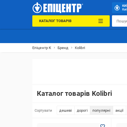
КИ
Киї
КАТАЛОГ ТОВАРІВ
Епіцентр К
Бренд
Kolibri
Каталог товарів Kolibri
Сортувати
дешеві
дорогі
популярні
акції