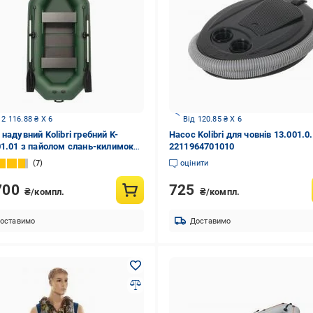
 2 116.88 ₴ X 6
Від 120.85 ₴ X 6
надувний Kolibri гребний K-
Насос Kolibri для човнів 13.001.0
01.01 з пайолом слань-килимок
2211964701010
ий
7
оцінити
700
725
₴/компл.
₴/компл.
оставимо
Доставимо