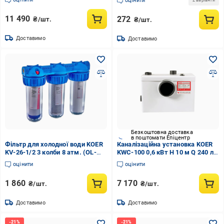
оцінити
2 варіанти
KR5026)
11 490
272
₴/шт.
₴/шт.
Доставимо
Доставимо
Безкоштовна доставка
в поштомати Епіцентр
Фільтр для холодної води KOER
Каналізаційна установка KOER
KV-26-1/2 3 колби 8 атм. (OL-
KWC-100 0,6 кВт H 10 м Q 240 л/
KR5022)
хв (OL-KP2927)
оцінити
оцінити
1 860
7 170
₴/шт.
₴/шт.
Доставимо
Доставимо