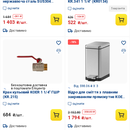
нержавіюча сталь SUS304
KR.341 1 1/4" (KR0134)
(KR3282)
оцінити
оцінити
5 варіантів
1 684
-
281
₴
626
-
104
₴
1 403
522
₴/шт.
₴/шт.
Доставимо
Доставимо
Безкоштовна доставка
Від 598.06 ₴ X 3
в поштомати Епіцентр
Кран кульовий KOER 1 1/4" ГШР
Відро для сміття з плавним
(KR.215)
закриванням прямокутне KOER
TC-010210-02 10 л Неіржавіюча
оцінити
оцінити
сталь (KR5597)
2 152.80
-
358.80
₴
684
₴/шт.
1 794
₴/шт.
Доставимо
Доставимо