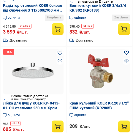
в поштомати Епіцентр
Радіатор сталевий KOER бокове
Вентиль кутовий KOER 3/4x3/4
підключення S 11х500х900 мм
KR.902 (KR0139)
(RAD237)
оцінити
оцінити
8 варіантів
2 варіанти
4 318.80
398.40
-
719.80
₴
-
66.40
₴
3 599
332
₴/шт.
₴/шт.
Доставимо
Доставимо
Безкоштовна доставка
в поштомати Епіцентр
Лійка для душу KOER KP-0413-
Кран кульовий KOER KR.208 1/2"
01-OH стельова 250 мм Хром
ГШМ кутовий (KR2805)
(KR5417)
оцінити
оцінити
966
-
161
₴
209
₴/шт.
805
₴/шт.