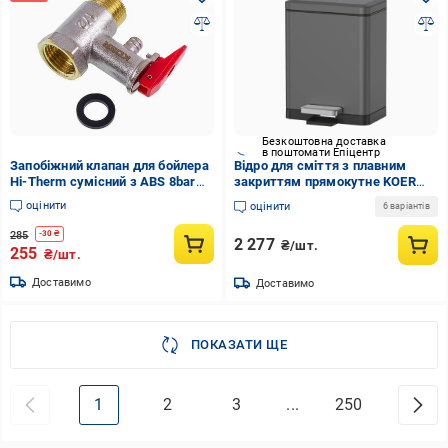
Безкоштовна доставка
в поштомати Епіцентр
Запобіжний клапан для бойлера
Відро для сміття з плавним
Hi-Therm сумісний з ABS 8bar
закриттям прямокутне KOER
1/2" (104292)
TC-010315-07 15 л Графіт
оцінити
оцінити
6 варіантів
(KR5604)
285
-
30
₴
2 277
₴/шт.
255
₴/шт.
Доставимо
Доставимо
ПОКАЗАТИ ЩЕ
1
2
3
...
250