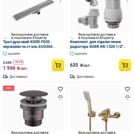
Безкоштовна доставка
Безкоштовна доставка
в поштомати Епіцентр
в поштомати Епіцентр
Трап душовий KOER FD35
Комплект для підключення
нержавіюча сталь SUS304
радіатора KOER KR.1320 1/2"
70x800 мм (KR3280)
кутовий з термоголовкою ВВ
оцінити
оцінити
Латунь (OL-KR2658)
2 359
-
393
₴
635
₴/шт.
1 966
₴/шт.
Доставимо
Доставимо
Безкоштовна доставка
Безкоштовна доставка