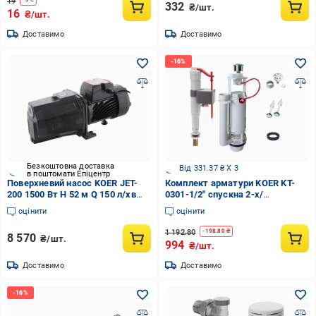
19
332
₴/шт.
16
₴/шт.
Доставимо
Доставимо
Безкоштовна доставка
Від 331.37 ₴ X 3
в поштомати Епіцентр
Поверхневий насос KOER JET-
Комплект арматури KOER KT-
200 1500 Вт H 52 м Q 150 л/хв
0301-1/2" спускна 2-х/
(KP2764)
наповнювальна з універсальним
оцінити
оцінити
під'єднанням (KR5058
(2657688435)
1 192.80
-
198.80
₴
8 570
₴/шт.
994
₴/шт.
Доставимо
Доставимо