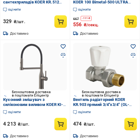
сантехприладів KOER KR.512
KOER 100 Bimetal-500 ULTRA
1/2x1/2" (KR0008)
BLACK 1 секція Чорний (KR5132)
оцінити
оцінити
667
-
111
₴
329
₴/шт.
556
₴/секц.
Доставимо
Доставимо
Безкоштовна доставка
Безкоштовна доставка
в поштомати Епіцентр
в поштомати Епіцентр
Кухонний змішувач з
Вентиль радіаторний KOER
силіконовим виливом KOER KI-
KR.903 прямий 3/4"x3/4" (OL-
70005-07 нержавіюча сталь
KR0140)
оцінити
оцінити
(KR3389)
4 213
474
₴/шт.
₴/шт.
Доставимо
Доставимо