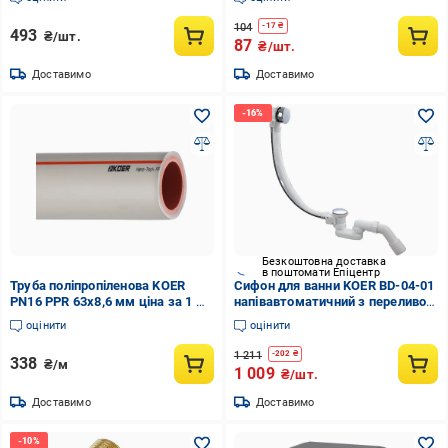
(KR3406)
104
-
17
₴
493
₴/шт.
87
₴/шт.
Доставимо
Доставимо
Безкоштовна доставка
в поштомати Епіцентр
Труба поліпропіленова KOER
Сифон для ванни KOER BD-04-01
PN16 PPR 63x8,6 мм ціна за 1 м
напівавтоматичний з переливом
(KR3078)
без ревізії 1 1/2" Хром (KR5442)
оцінити
оцінити
1 211
-
202
₴
338
₴/м
1 009
₴/шт.
Доставимо
Доставимо