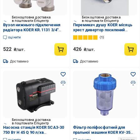
Безкоштовна доставка
Безкоштовна доставка
в поштомати Епіцентр
в поштомати Епіцентр
Вузол нижнього підключення
Перемикач душу KOER місяць
радіатора KOER KR.1131 3/4"
хрест дивертор посилений
прямий комплект Латунь (OL-
(OL0020)
оцінити
1
KR2815)
522
426
₴/шт.
₴/шт.
Доставимо
Доставимо
Безкоштовна доставка
в поштомати Епіцентр
Насосна станція KOER SCA3-30
Фільтр поліфосфатний для
750 Вт H 45 Q 90 л/хв
пральної машини KOER KV-35
інтелектуальна (KP3311)
латунним різбленням 3/4" (OL-
оцінити