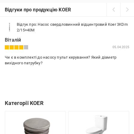
Відгуки про продукцію KOER
Відгук про: Насос свердловинний відцентровий Koer 3KDm
2/15+40М
Віталій
05.04.2025
Чи є в комплекті до насосу пульт керування? Який діаметр
вихідного патрубку?
Категорії KOER