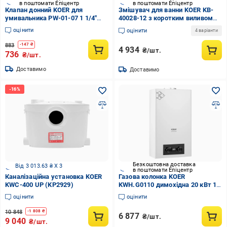
в поштомати Епіцентр
в поштомати Епіцентр
Клапан донний KOER для
Змішувач для ванни KOER KB-
умивальника PW-01-07 1 1/4"
40028-12 з коротким виливом
кнопка Графіт (KR3404)
(KR5307)
оцінити
оцінити
4 варіанти
883
-
147
₴
4 934
₴/шт.
736
₴/шт.
Доставимо
Доставимо
Безкоштовна доставка
Від 3 013.63 ₴ X 3
в поштомати Епіцентр
Каналізаційна установка KOER
Газова колонка KOER
KWC-400 UP (KP2929)
KWH.G0110 димохідна 20 кВт 10
л/хв Білий (Ol-KR5553)
оцінити
оцінити
10 848
-
1 808
₴
6 877
₴/шт.
9 040
₴/шт.