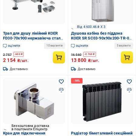
Від 4 600.46 ₴ X 3
Трап для душу лінійний KOER
Душова кабіна без піддона
FD30-70x900 нержавіюча сталь
KOER SR SC03-90x90x200-TR-01
900x70 мм з гідрозатвором під
прозоре скло Easy Clean 6 мм
оцінити
оцінити
10 варіантів
3 варіанти
плитку (AC0702)
Хром (KR5356)
2 757
16 560
-
603
₴
-
2 760
₴
2 154
13 800
₴/шт.
₴/шт.
Доставимо
Доставимо
Безкоштовна доставка
в поштомати Епіцентр
Кран для підключення
Радіатор біметалевий секційний