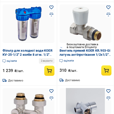
Безкоштовна доставка
в поштомати Епіцентр
Фільтр для холодної води KOER
Вентиль прямий KOER KR.903-Gi
KV-25-1/2" 2 колби 8 атм. 1/2"
латунь антіпротікання 1/2x1/2"
(OL-KR5020)
(OL-KR0175)
оцінити
оцінити
2 варіанти
310
1 239
₴/шт.
₴/шт.
Доставимо
Доставимо