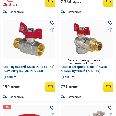
7 764
₴/шт.
26
₴/шт.
Доставимо
Доставимо
Безкоштовна доставка
в поштомати Епіцентр
Кран кульовий KOER KR.218 1/2"
Кран з американкою 1" KOER
ГШМ латунь (OL-KR0034)
KR.228 кутовий (KR0149)
оцінити
оцінити
199
771
₴/шт.
₴/шт.
Доставимо
Доставимо