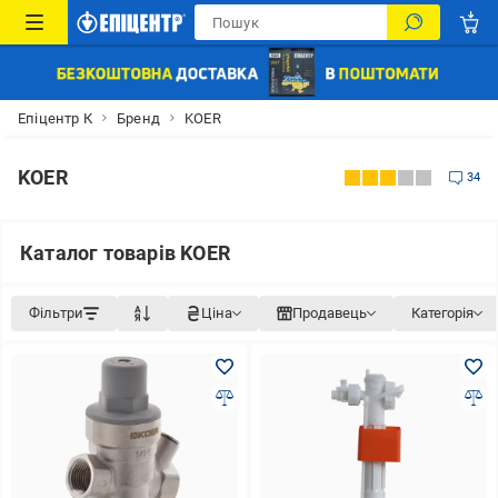
Епіцентр К
Бренд
KOER
KOER
34
Каталог товарів KOER
Фільтри
Ціна
Продавець
Категорія