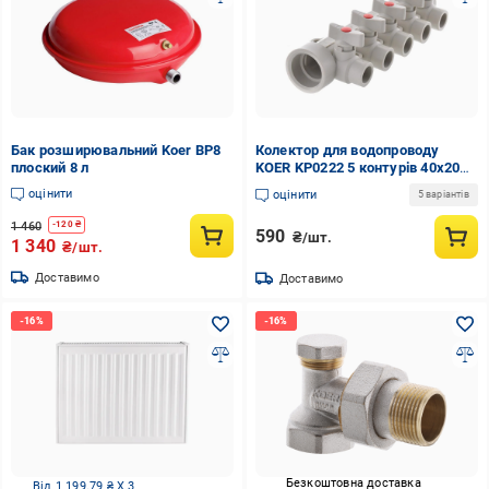
Бак розширювальний Koer BP8
Колектор для водопроводу
плоский 8 л
KOER KP0222 5 контурів 40х20
мм (64280)
оцінити
оцінити
5 варіантів
1 460
-
120
₴
590
₴/шт.
1 340
₴/шт.
Доставимо
Доставимо
Безкоштовна доставка
Від 1 199.79 ₴ X 3