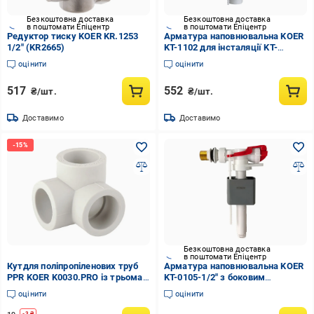
Безкоштовна доставка
Безкоштовна доставка
в поштомати Епіцентр
в поштомати Епіцентр
Редуктор тиску KOER KR.1253
Арматура наповнювальна KOER
1/2" (KR2665)
KT-1102 для інсталяції KT-
0401/KT-0403/KT-0404/KT-
оцінити
оцінити
0405/KT-0406 (OL-KR5721)
517
552
₴/шт.
₴/шт.
Доставимо
Доставимо
Безкоштовна доставка
в поштомати Епіцентр
Кутдля поліпропіленових труб
Арматура наповнювальна KOER
PPR KOER K0030.PRO із трьома
KT-0105-1/2" з боковим
виходами 25 мм (KP0037)
підключенням та латунним
оцінити
оцінити
різьбленням поліпропілен (OL-
KR5610)
-
3
₴