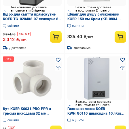
Безкоштовна доставка
Безкоштовна доставка
в поштомати Епіцентр
в поштомати Епіцентр
Відро для сміття прямокутне
Шланг для душу силіконовий
KOER TC-020408-07 сенсорне 8 л
KOER 150 см Хром (KB-0804-
Графітовий (KR5590)
150-01)
оцінити
оцінити
3 974.40
-
662.40
₴
335.40
₴/шт.
3 312
₴/шт.
Доставимо
Доставимо
Безкоштовна доставка
в поштомати Епіцентр
Кут KOER K0031.PRO PPR з
Газова колонка KOER
трьома виходами 32 мм
KWH.G0110 димохідна 10 л/хв
(KP0038)
Сірий (KR5555)
оцінити
оцінити
31
-
5
₴