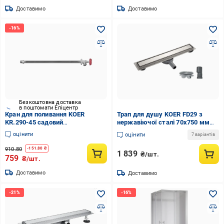
Доставимо
Доставимо
Безкоштовна доставка
в поштомати Епіцентр
Кран для поливання KOER
Трап для душу KOER FD29 з
KR.290-45 садовий
нержавіючої сталі 70x750 мм
незамерзаючий 45 см (KR5256)
(AC0677)
оцінити
оцінити
7 варіантів
910.80
-
151.80
₴
1 839
₴/шт.
759
₴/шт.
Доставимо
Доставимо