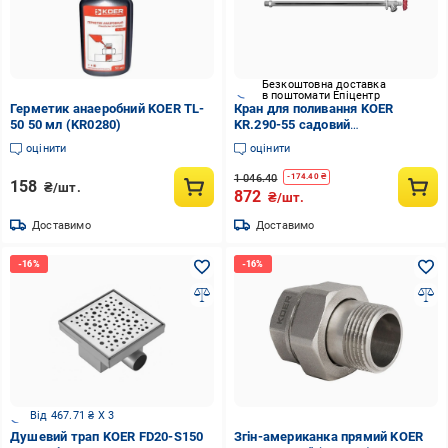
Безкоштовна доставка
в поштомати Епіцентр
Герметик анаеробний KOER TL-
Кран для поливання KOER
50 50 мл (KR0280)
KR.290-55 садовий
незамерзаючий 55 см (KR5257)
оцінити
оцінити
1 046.40
-
174.40
₴
158
₴/шт.
872
₴/шт.
Доставимо
Доставимо
Від 467.71 ₴ X 3
Душевий трап KOER FD20-S150
Згін-американка прямий KOER