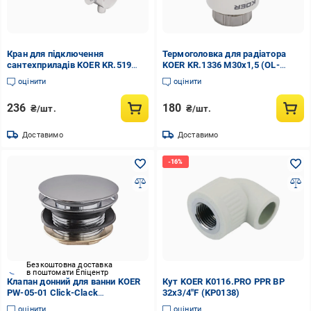
Кран для підключення
Термоголовка для радіатора
сантехприладів KOER KR.519
KOER KR.1336 M30x1,5 (OL-
1/2x1/2 латунь Хром (OL-
KR3061)
оцінити
оцінити
KR3212)
236
180
₴/шт.
₴/шт.
Доставимо
Доставимо
Безкоштовна доставка
в поштомати Епіцентр
Клапан донний для ванни KOER
Кут KOER K0116.PRO PPR ВР
PW-05-01 Click-Clack
32x3/4"F (KP0138)
автоматичний 1-1/2" Хром
оцінити
оцінити