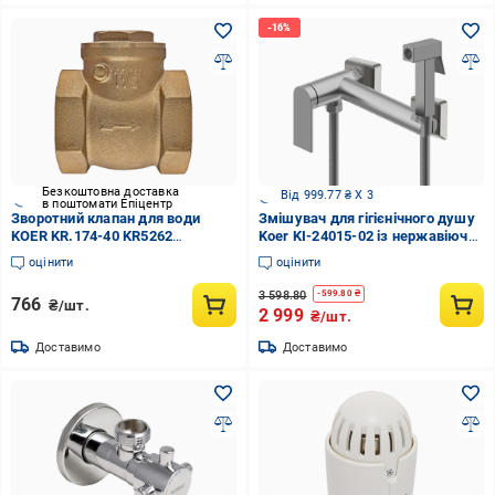
Безкоштовна доставка
Від 999.77 ₴ X 3
в поштомати Епіцентр
Зворотний клапан для води
Змішувач для гігієнічного душу
KOER KR.174-40 KR5262
Koer KI-24015-02 із нержавіючої
мембранний 1 1/2" (269449)
сталі SUS304 нержавіюча сталь
оцінити
оцінити
(KR5895)
3 598.80
-
599.80
₴
766
₴/шт.
2 999
₴/шт.
Доставимо
Доставимо