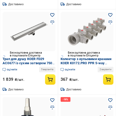
Доставимо
Доставимо
Безкоштовна доставка
Безкоштовна доставка
в поштомати Епіцентр
в поштомати Епіцентр
Трап для душу KOER FD29
Колектор з кульовими кранами
AC0677 із сухим затвором 750
KOER K0172.PRO PPR 5-way
мм (272302)
відсікаючий для
оцінити
оцінити
5 варіантів
2 варіанти
водопостачання/опалення 40x20
мм Сірий (KP0222)
1 839
367
₴/шт.
₴/шт.
Доставимо
Доставимо