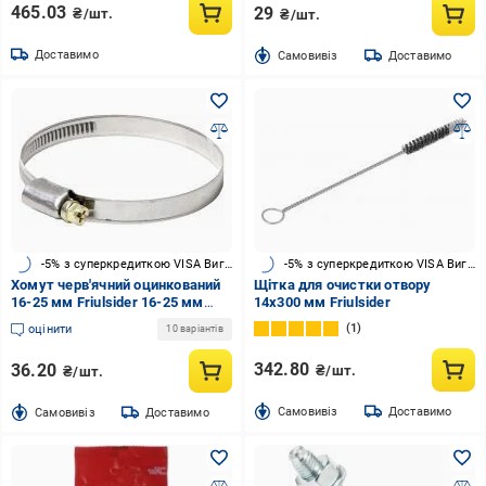
465.03
29
₴/шт.
₴/шт.
Доставимо
Cамовивіз
Доставимо
-5% з суперкредиткою VISA Вигода
-5% з суперкредиткою VISA Вигода
Хомут черв'ячний оцинкований
Щітка для очистки отвору
16-25 мм Friulsider 16-25 мм
14x300 мм Friulsider
сталь (45504)
1
оцінити
10 варіантів
342.80
36.20
₴/шт.
₴/шт.
Cамовивіз
Доставимо
Cамовивіз
Доставимо