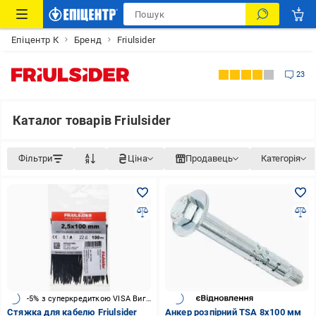
Епіцентр К
Бренд
Friulsider
23
Каталог товарів Friulsider
Фільтри
Ціна
Продавець
Категорія
-5% з суперкредиткою VISA Вигода
Стяжка для кабелю Friulsider
Анкер розпірний TSA 8x100 мм