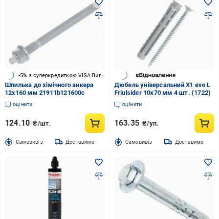
-5% з суперкредиткою VISA Вигода
Шпилька до хімічного анкера
Дюбель універсальний X1 evo L
12х160 мм 21911b121600c
Friulsider 10x70 мм 4 шт. (1722)
оцінити
оцінити
124.10
163.35
₴/шт.
₴/уп.
Cамовивіз
Доставимо
Cамовивіз
Доставимо