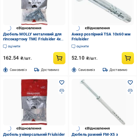
Дюбель MOLLY металевий для
Анкер розпірний TSA 10x60 мм
гіпсокартону TMC Friulsider 4x41
Friulsider
мм 8 шт. (75001004038)
оцінити
оцінити
162.54
52.10
₴/шт.
₴/шт.
Cамовивіз
Доставимо
Cамовивіз
Доставимо
Дюбель універсальний Friulsider
Дюбель рамний FM-X5 з