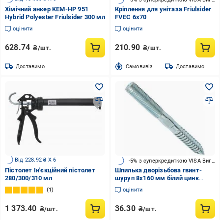
Хімічний анкер KEM-HP 951
Кріплення для унітаза Friulsider
Hybrid Polyester Friulsider 300 мл
FVEC 6х70
оцінити
оцінити
628.74
210.90
₴/шт.
₴/шт.
Доставимо
Cамовивіз
Доставимо
Від 228.92 ₴ X 6
-5% з суперкредиткою VISA Вигода
Пістолет Ін'єкційний пістолет
Шпилька дворізьбова гвинт-
280/300/310 мл
шуруп 8x160 мм білий цинк
Friulsider
1
оцінити
1 373.40
36.30
₴/шт.
₴/шт.