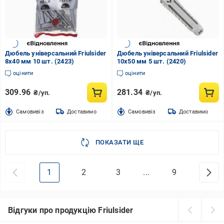
Дюбель універсальний Friulsider
Дюбель універсальний Friulsider
8x40 мм 10 шт. (2423)
10x50 мм 5 шт. (2420)
оцінити
оцінити
309.96
281.34
₴/уп.
₴/уп.
Cамовивіз
Доставимо
Cамовивіз
Доставимо
ПОКАЗАТИ ЩЕ
1
2
3
...
9
Відгуки про продукцію Friulsider