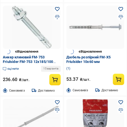
Анкер клиновий FM-753
Дюбель розпірний FM-X5
Friulsider FM-753 12х185/100
Friulsider 10x60 мм
12x185 мм 20200036
1
оцінити
15 варіантів
53.37
236.60
₴/шт.
₴/шт.
Cамовивіз
Доставимо
Cамовивіз
Доставимо