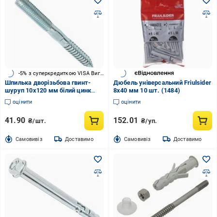
-5% з суперкредиткою VISA Вигода
Шпилька дворізьбова гвинт-
Дюбель універсальний Friulsider
шуруп 10x120 мм білий цинк
8x40 мм 10 шт. (1484)
Friulsider
оцінити
оцінити
41.90
152.01
₴/шт.
₴/уп.
Cамовивіз
Доставимо
Cамовивіз
Доставимо