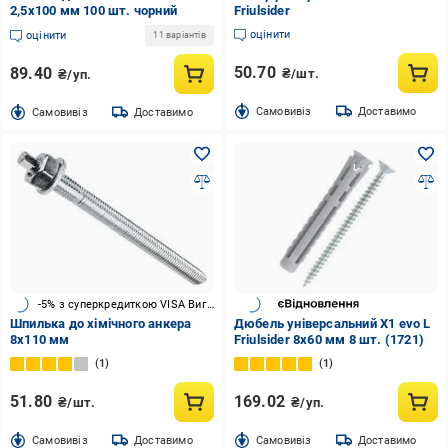
2,5x100 мм 100 шт. чорний
Friulsider
оцінити
оцінити
11 варіантів
50.70
89.40
₴/шт.
₴/уп.
Cамовивіз
Доставимо
Cамовивіз
Доставимо
-5% з суперкредиткою VISA Вигода
Шпилька до хімічного анкера
Дюбель універсальний X1 evo L
8x110 мм
Friulsider 8x60 мм 8 шт. (1721)
1
1
51.80
169.02
₴/шт.
₴/уп.
Cамовивіз
Доставимо
Cамовивіз
Доставимо