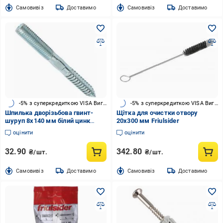
Cамовивіз
Доставимо
Cамовивіз
Доставимо
-5% з суперкредиткою VISA Вигода
-5% з суперкредиткою VISA Вигода
Шпилька дворізьбова гвинт-
Щітка для очистки отвору
шуруп 8x140 мм білий цинк
20x300 мм Friulsider
Friulsider
оцінити
оцінити
32.90
342.80
₴/шт.
₴/шт.
Cамовивіз
Доставимо
Cамовивіз
Доставимо