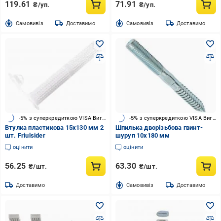
119.61
71.91
₴/уп.
₴/уп.
Cамовивіз
Доставимо
Cамовивіз
Доставимо
-5% з суперкредиткою VISA Вигода
-5% з суперкредиткою VISA Вигода
Втулка пластикова 15х130 мм 2
Шпилька дворізьбова гвинт-
шт. Friulsider
шуруп 10x180 мм
оцінити
оцінити
56.25
63.30
₴/шт.
₴/шт.
Доставимо
Cамовивіз
Доставимо