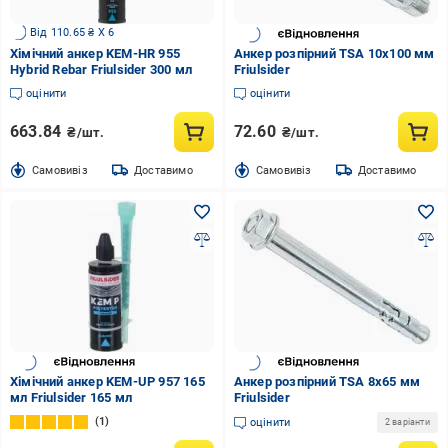
Від 110.65 ₴ X 6
Хімічний анкер KEM-HR 955
Анкер розпірний TSA 10x100 мм
Hybrid Rebar Friulsider 300 мл
Friulsider
оцінити
оцінити
663.84
72.60
₴/шт.
₴/шт.
Cамовивіз
Доставимо
Cамовивіз
Доставимо
Хімічний анкер KEM-UP 957 165
Анкер розпірний TSA 8x65 мм
мл Friulsider 165 мл
Friulsider
1
оцінити
2 варіанти