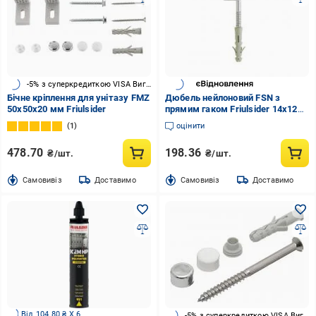
-5% з суперкредиткою VISA Вигода
Бічне крiплення для унiтазу FMZ
Дюбель нейлоновий FSN з
50x50x20 мм Friulsider
прямим гаком Friulsider 14x120
мм 2 шт. (2402)
1
оцінити
478.70
198.36
₴/шт.
₴/шт.
Cамовивіз
Доставимо
Cамовивіз
Доставимо
Від 104.80 ₴ X 6
-5% з суперкредиткою VISA Вигода