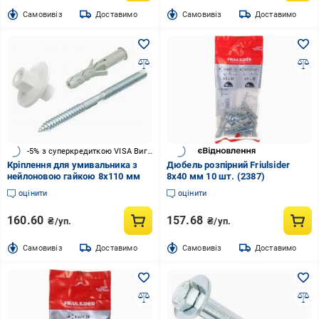
Cамовивіз
Доставимо
Cамовивіз
Доставимо
-5% з суперкредиткою VISA Вигода
Кріплення для умивальника з
Дюбель розпірний Friulsider
нейлоновою гайкою 8x110 мм
8x40 мм 10 шт. (2387)
оцінити
оцінити
160.60
157.68
₴/уп.
₴/уп.
Cамовивіз
Доставимо
Cамовивіз
Доставимо