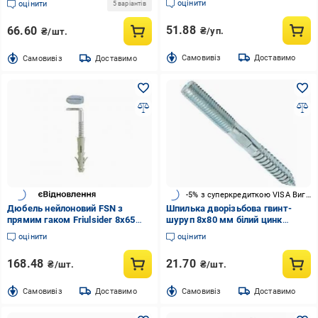
оцінити
оцінити
5 варіантів
51.88
66.60
₴/уп.
₴/шт.
Cамовивіз
Доставимо
Cамовивіз
Доставимо
-5% з суперкредиткою VISA Вигода
Дюбель нейлоновий FSN з
Шпилька дворізьбова гвинт-
прямим гаком Friulsider 8x65
шуруп 8x80 мм білий цинк
мм 4 шт. (1744)
Friulsider
оцінити
оцінити
168.48
21.70
₴/шт.
₴/шт.
Cамовивіз
Доставимо
Cамовивіз
Доставимо