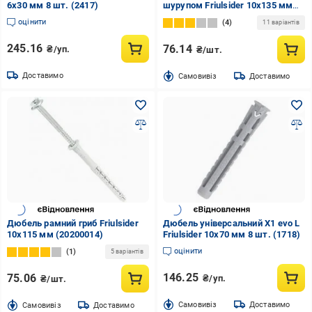
6x30 мм 8 шт. (2417)
шурупом Friulsider 10x135 мм
(20200008)
оцінити
4
11 варіантів
245.16
76.14
₴/уп.
₴/шт.
Доставимо
Cамовивіз
Доставимо
Дюбель рамний гриб Friulsider
Дюбель універсальний X1 evo L
10x115 мм (20200014)
Friulsider 10x70 мм 8 шт. (1718)
оцінити
1
5 варіантів
146.25
75.06
₴/уп.
₴/шт.
Cамовивіз
Доставимо
Cамовивіз
Доставимо