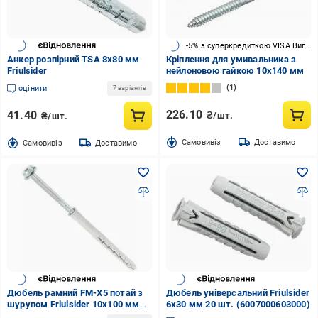
-5% з суперкредиткою VISA Вигода
Анкер розпірний TSA 8x80 мм
Кріплення для умивальника з
Friulsider
нейлоновою гайкою 10x140 мм
1
оцінити
7 варіантів
226.10
41.40
₴/шт.
₴/шт.
Cамовивіз
Доставимо
Cамовивіз
Доставимо
Дюбель рамний FM-X5 потай з
Дюбель універсальний Friulsider
шурупом Friulsider 10x100 мм
6x30 мм 20 шт. (6007000603000)
(20200018)