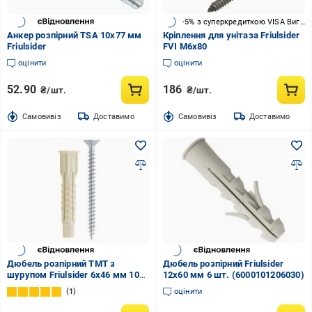
-5% з суперкредиткою VISA Вигода
Анкер розпірний TSA 10x77 мм
Кріплення для унітаза Friulsider
Friulsider
FVI М6х80
оцінити
оцінити
52.90
186
₴/шт.
₴/шт.
Cамовивіз
Доставимо
Cамовивіз
Доставимо
Дюбель розпірний TMT з
Дюбель розпірний Friulsider
шурупом Friulsider 6x46 мм 10
12x60 мм 6 шт. (6000101206030)
шт. (2382)
1
оцінити