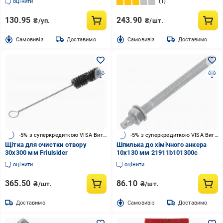
оцінити
1
130.95
243.90
₴/уп.
₴/шт.
Cамовивіз
Доставимо
Cамовивіз
Доставимо
-5% з суперкредиткою VISA Вигода
-5% з суперкредиткою VISA Вигода
Щітка для очистки отвору
Шпилька до хімічного анкера
30x300 мм Friulsider
10х130 мм 21911b101300c
оцінити
оцінити
365.50
86.10
₴/шт.
₴/шт.
Доставимо
Cамовивіз
Доставимо