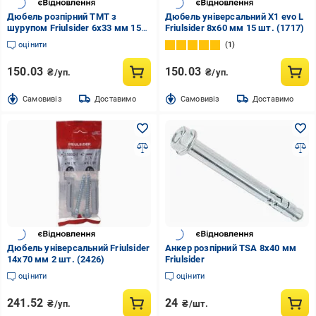
Дюбель розпірний TMT з
Дюбель універсальний X1 evo L
шурупом Friulsider 6x33 мм 15
Friulsider 8x60 мм 15 шт. (1717)
шт. (2381)
оцінити
1
150.03
150.03
₴/уп.
₴/уп.
Cамовивіз
Доставимо
Cамовивіз
Доставимо
Дюбель універсальний Friulsider
Анкер розпірний TSA 8x40 мм
14x70 мм 2 шт. (2426)
Friulsider
оцінити
оцінити
241.52
24
₴/уп.
₴/шт.