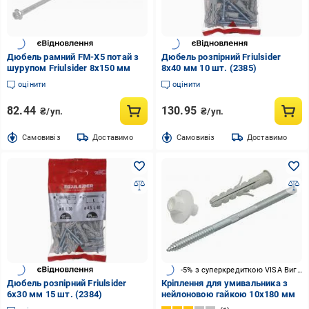
Дюбель рамний FM-X5 потай з
Дюбель розпірний Friulsider
шурупом Friulsider 8x150 мм
8x40 мм 10 шт. (2385)
оцінити
оцінити
82.44
130.95
₴/уп.
₴/уп.
Cамовивіз
Доставимо
Cамовивіз
Доставимо
-5% з суперкредиткою VISA Вигода
Дюбель розпірний Friulsider
Кріплення для умивальника з
6x30 мм 15 шт. (2384)
нейлоновою гайкою 10x180 мм