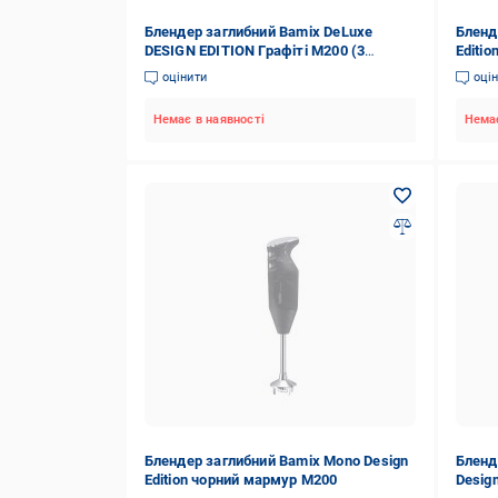
Блендер заглибний Bamix DeLuxe
Бленд
DESIGN EDITION Графіті M200 (3
Editi
насадки, С-ручка) 1011.262
оцінити
оці
Немає в наявності
Немає
Блендер заглибний Bamix Mono Design
Бленд
Edition чорний мармур M200
Desig