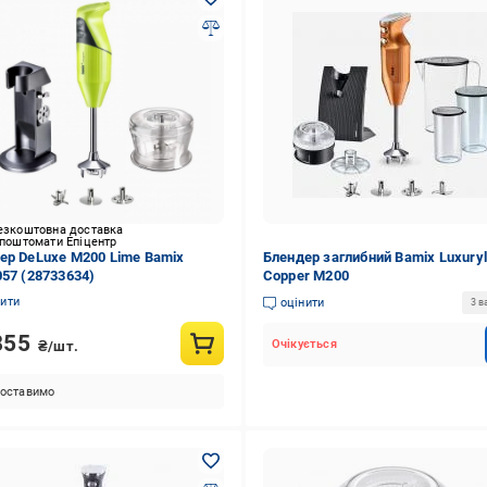
езкоштовна доставка
 поштомати Епіцентр
ер DeLuxe М200 Lime Bamix
Блендер заглибний Bamix Luxuryl
057 (28733634)
Copper M200
нити
оцінити
3 в
855
Очікується
₴/шт.
оставимо