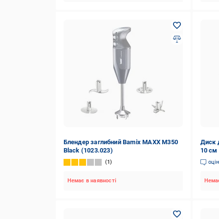
Блендер заглибний Bamix MAXX М350
Диск 
Black (1023.023)
10 см
1
оці
Немає в наявності
Немає