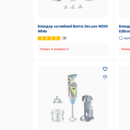
Блендер заглибний Bamix DeLuxe M200
Бленд
White
Editio
2
оці
Немає в наявності
Немає