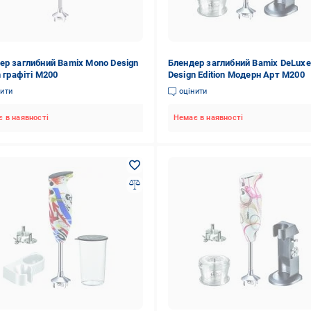
ер заглибний Bamix Мono Design
Блендер заглибний Bamix DeLuxe
n графіті M200
Design Edition Модерн Арт M200
нити
оцінити
 в наявності
Немає в наявності