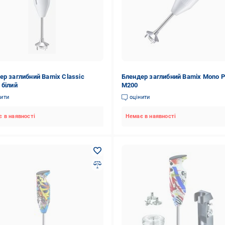
ер заглибний Bamix Classic
Блендер заглибний Bamix Mono P
 білий
М200
нити
оцінити
 в наявності
Немає в наявності