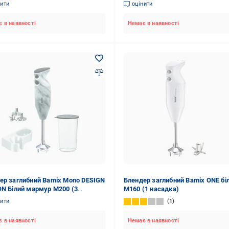
нити
оцінити
 в наявності
Немає в наявності
ер заглибний Bamix Mono DESIGN
Блендер заглибний Bamix ONE бі
ON Білий мармур M200 (3
М160 (1 насадка)
ки, С-ручка) 1024.027
нити
1
 в наявності
Немає в наявності