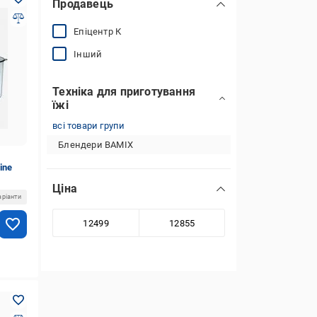
Продавець
Епіцентр К
Інший
Техніка для приготування
їжі
всі товари групи
Блендери BAMIX
ine
Ціна
аріанти