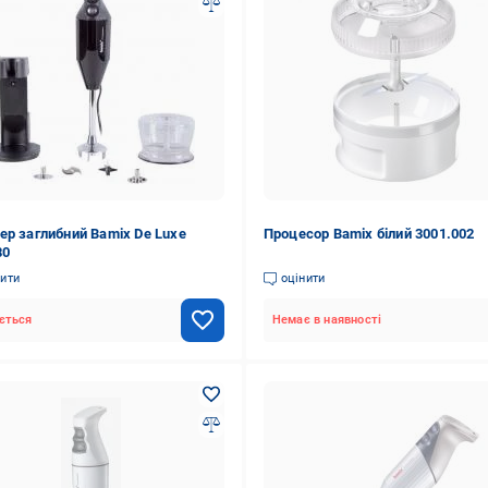
ер заглибний Bamix De Luxe
Процесор Bamix білий 3001.002
80
нити
оцінити
ється
Немає в наявності