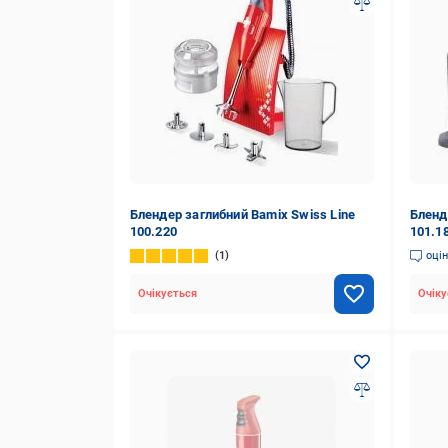
Блендер заглибний Bamix Swiss Line
Бленд
100.220
101.1
1
оці
Очікується
Очіку