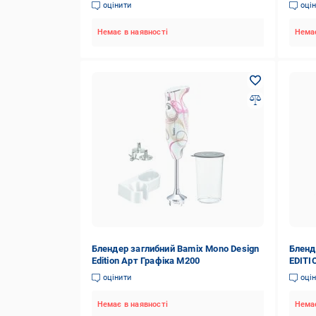
оцінити
оці
Немає в наявності
Немає
Блендер заглибний Bamix Моno Design
Бленд
Edition Арт Графіка M200
EDITI
насад
оцінити
оці
Немає в наявності
Немає