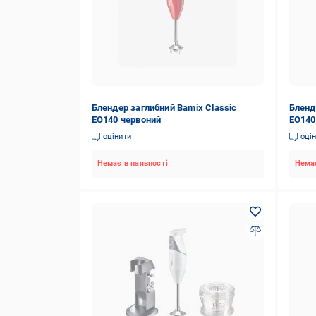
Блендер заглибний Bamix Classic
Бленд
EO140 червоний
EO140
оцінити
оці
Немає в наявності
Немає