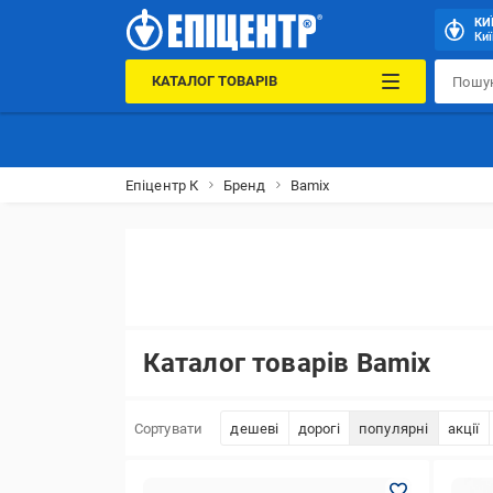
КИ
Киї
КАТАЛОГ ТОВАРІВ
Епіцентр К
Бренд
Bamix
Каталог товарів Bamix
Сортувати
дешеві
дорогі
популярні
акції