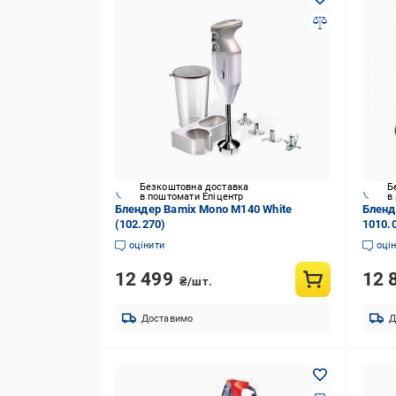
Безкоштовна доставка
Б
в поштомати Епіцентр
в
Блендер Bamix Mono M140 White
Бленд
(102.270)
1010.
оцінити
оці
12 499
12 
₴/шт.
Доставимо
Д