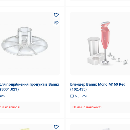
для подрібнення продуктів Bamix
Блендер Bamix Mono M160 Red
 (3001.021)
(102.435)
нити
оцінити
 в наявності
Немає в наявності