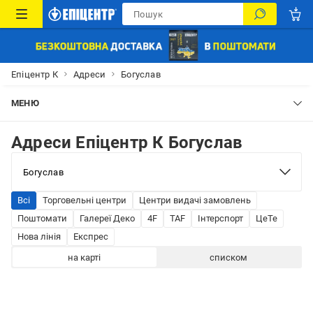
Епіцентр К
Адреси
Богуслав
МЕНЮ
Адреси Епіцентр К Богуслав
Всі
Торговельні центри
Центри видачі замовлень
Поштомати
Галереї Деко
4F
TAF
Інтерспорт
ЦеТе
Нова лінія
Експрес
на карті
списком