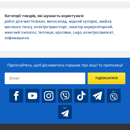
Категорії товарів, які шукають користувачі:
робот для миття вікон
,
велосипед
,
мідний купорос
,
мийка
високого тиску
,
электротранспорт
,
секатор акумуляторний
,
миючий пилосос
,
теплиця
,
кросівки
,
Lego
,
електросамокат
,
кофемашина
.
Підписуйтесь, щоб дізнаватись першим про акції та пропозиції
ПІДПИСАТИСЯ
bot
bot