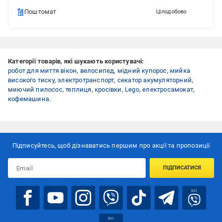
Поштомат
Цілодобово
Категорії товарів, які шукають користувачі:
робот для миття вікон
,
велосипед
,
мідний купорос
,
мийка
високого тиску
,
электротранспорт
,
секатор акумуляторний
,
миючий пилосос
,
теплиця
,
кросівки
,
Lego
,
електросамокат
,
кофемашина
.
Підписуйтесь, щоб дізнаватись першим про акції та пропозиції
ПІДПИСАТИСЯ
bot
bot