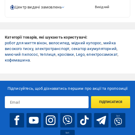
Центр видачі замовлень
Вихідний
Категорії товарів, які шукають користувачі:
робот для миття вікон
,
велосипед
,
мідний купорос
,
мийка
високого тиску
,
электротранспорт
,
секатор акумуляторний
,
миючий пилосос
,
теплиця
,
кросівки
,
Lego
,
електросамокат
,
кофемашина
.
Підписуйтесь, щоб дізнаватись першим про акції та пропозиції
ПІДПИСАТИСЯ
bot
bot