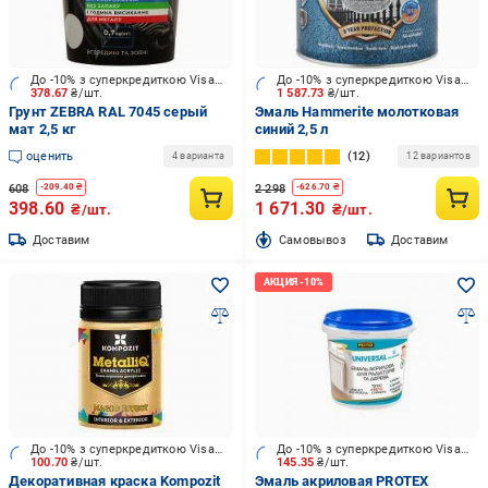
До -10% з суперкредиткою Visa Вигода
До -10% з суперкредиткою Visa Вигода
378.67
₴/шт.
1 587.73
₴/шт.
Грунт ZEBRA RAL 7045 серый
Эмаль Hammerite молотковая
мат 2,5 кг
синий 2,5 л
оценить
12
4 варианта
12 вариантов
608
2 298
-
209.40
₴
-
626.70
₴
398.60
1 671.30
₴/шт.
₴/шт.
Доставим
Cамовывоз
Доставим
До -10% з суперкредиткою Visa Вигода
До -10% з суперкредиткою Visa Вигода
100.70
₴/шт.
145.35
₴/шт.
Декоративная краска Kompozit
Эмаль акриловая PROTEX