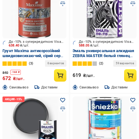
До -10% з суперкредиткою Visa Вигода
До -10% з суперкредиткою Visa Вигода
638.40
₴/шт.
588.05
₴/шт.
Грунт Maxima антикорозійний
Эмаль универсальная алкидная
швидковисихаючий, сірий серый
ZEBRA MASTER белый глянец
мат 2,8 л 2,8 кг
2,6 кг
3
2
6 вариантов
59 вариантов
840
-
168
₴
619
₴/шт.
672
₴/шт.
Cамовывоз
Доставим
Cамовывоз
Доставим