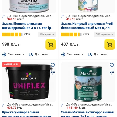
До -10% з суперкредиткою Visa Вигода
До -10% з суперкредиткою Visa Вигода
948.10
₴/шт.
415.15
₴/шт.
Эмаль Element алкидная
Эмаль Kompozit акриловая Profi
антикоррозийная 3 в 1 Стоп іржа
белая шелковистый мат 0,7 л
серый глянец 2 кг
33
17
23 варианта
100 вариантов
998
437
₴/шт.
₴/шт.
Cамовывоз
Доставим
Cамовывоз
Доставим
До -10% з суперкредиткою Visa Вигода
До -10% з суперкредиткою Visa Вигода
605.72
₴/шт.
1 451.60
₴/шт.
Краска универсальная
Эмаль Maxima антикоррозийная
резиновая водоэмульсионная
по металлу 3в1 молотковая