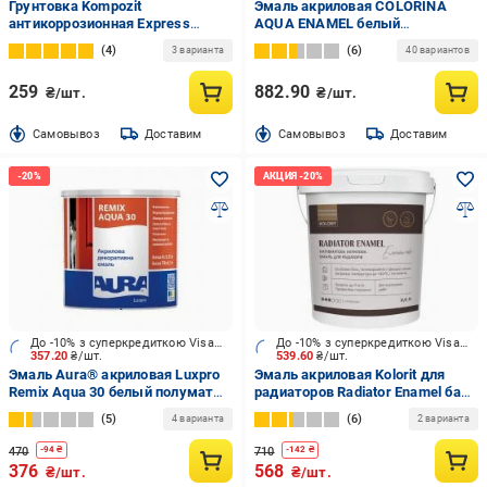
Грунтовка Kompozit
Эмаль акриловая COLORINA
антикоррозионная Express
AQUA ENAMEL белый
светло-серый мат 0,9 кг
шелковистый мат 2 л
4
6
3 варианта
40 вариантов
259
882.90
₴/шт.
₴/шт.
Cамовывоз
Доставим
Cамовывоз
Доставим
До -10% з суперкредиткою Visa Вигода
До -10% з суперкредиткою Visa Вигода
357.20
₴/шт.
539.60
₴/шт.
Эмаль Aura® акриловая Luxpro
Эмаль акриловая Kolorit для
Remix Aqua 30 белый полумат
радиаторов Radiator Enamel база
0,75 л
А белый полумат 0,9 л
5
6
4 варианта
2 варианта
470
710
-
94
₴
-
142
₴
376
568
₴/шт.
₴/шт.