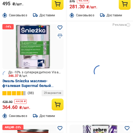
375
-
93.70
₴
495
₴/шт.
281.30
₴/шт.
Cамовывоз
Доставим
Cамовывоз
Доставим
Реклама
До -10% з суперкредиткою Visa Вигода
346.37
₴/шт.
Эмаль Sniezka масляно-
фталевая Supermal белый
глянец 0,8 л
33
29 вариантов
428.90
-
64.30
₴
364.60
₴/шт.
Cамовывоз
Доставим