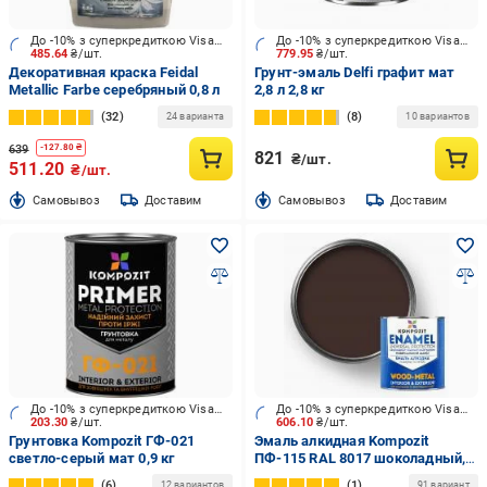
До -10% з суперкредиткою Visa Вигода
До -10% з суперкредиткою Visa Вигода
485.64
₴/шт.
779.95
₴/шт.
Декоративная краска Feidal
Грунт-эмаль Delfi графит мат
Metallic Farbe серебряный 0,8 л
2,8 л 2,8 кг
32
8
24 варианта
10 вариантов
639
-
127.80
₴
821
₴/шт.
511.20
₴/шт.
Cамовывоз
Доставим
Cамовывоз
Доставим
До -10% з суперкредиткою Visa Вигода
До -10% з суперкредиткою Visa Вигода
203.30
₴/шт.
606.10
₴/шт.
Грунтовка Kompozit ГФ-021
Эмаль алкидная Kompozit
светло-серый мат 0,9 кг
ПФ-115 RAL 8017 шоколадный,
RAL 8017 мат 2,8 кг
6
1
12 вариантов
91 вариант