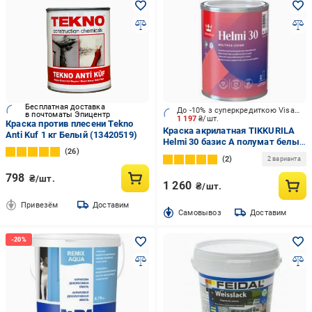
Бесплатная доставка
До -10% з суперкредиткою Visa Вигода
в почтоматы Эпицентр
1 197
₴/шт.
Краска против плесени Tekno
Краска акрилатная TIKKURILA
Anti Kuf 1 кг Белый (13420519)
Helmi 30 базис А полумат белый
26
0,9 л
2
2 варианта
798
₴/шт.
1 260
₴/шт.
Привезём
Доставим
Cамовывоз
Доставим