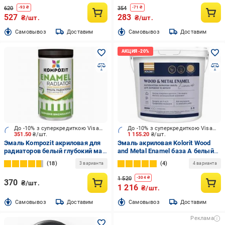
620
354
-
93
₴
-
71
₴
527
283
₴/шт.
₴/шт.
Cамовывоз
Доставим
Cамовывоз
Доставим
До -10% з суперкредиткою Visa Вигода
До -10% з суперкредиткою Visa Вигода
351.50
₴/шт.
1 155.20
₴/шт.
Эмаль Kompozit акриловая для
Эмаль акриловая Kolorit Wood
радиаторов белый глубокий мат
and Metal Enamel база А белый
0,75 л
полумат 2 л
18
4
3 варианта
4 варианта
1 520
-
304
₴
370
₴/шт.
1 216
₴/шт.
Cамовывоз
Доставим
Cамовывоз
Доставим
Реклама