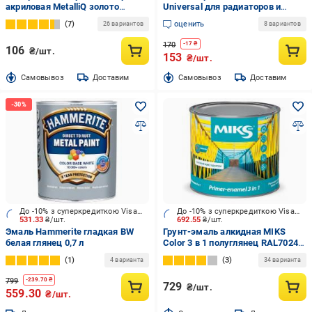
акриловая MetalliQ золото
Universal для радиаторов и
0,07 кг
дерева полумат Белая 0,3 л
7
оценить
26 вариантов
8 вариантов
170
-
17
₴
106
₴/шт.
153
₴/шт.
Cамовывоз
Доставим
Cамовывоз
Доставим
До -10% з суперкредиткою Visa Вигода
До -10% з суперкредиткою Visa Вигода
531.33
₴/шт.
692.55
₴/шт.
Эмаль Hammerite гладкая BW
Грунт-эмаль алкидная MIKS
белая глянец 0,7 л
Color 3 в 1 полуглянец RAL7024
графитно-серая 2,3 кг
1
3
4 варианта
34 варианта
799
-
239.70
₴
729
₴/шт.
559.30
₴/шт.