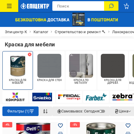
Эпицентр К
Каталог
Строительство и ремонт 🔨
Лакокрасо
Краска для мебели
КРАСКА ДЛЯ
КРАСКА ДЛЯ СТЕН
КРАСКА ПО
КРАСКА ДЛЯ
МЕБЕЛИ
МЕТАЛЛУ
ДЕРЕВА
ВО
Фильтры (1)
Самовывоз:
Сегодня
Цена