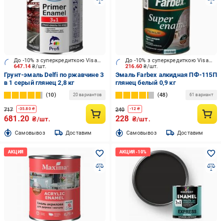
До -10% з суперкредиткою Visa Вигода
До -10% з суперкредиткою Visa Вигода
647.14
₴/шт.
216.60
₴/шт.
Грунт-эмаль Delfi по ржавчине 3
Эмаль Farbex алкидная ПФ-115П
в 1 серый глянец 2,8 кг
глянец белый 0,9 кг
10
48
20 вариантов
61 вариант
717
240
-
35.80
₴
-
12
₴
681.20
228
₴/шт.
₴/шт.
Cамовывоз
Доставим
Cамовывоз
Доставим