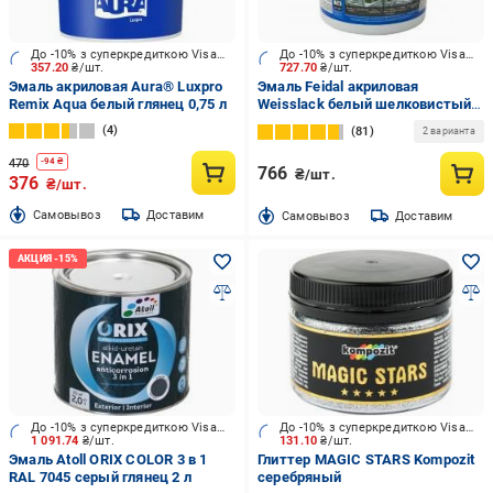
До -10% з суперкредиткою Visa Вигода
До -10% з суперкредиткою Visa Вигода
357.20
₴/шт.
727.70
₴/шт.
Эмаль акриловая Aura® Luxpro
Эмаль Feidal акриловая
Remix Aqua белый глянец 0,75 л
Weisslack белый шелковистый
мат 1 л
4
81
2 варианта
470
-
94
₴
766
₴/шт.
376
₴/шт.
Cамовывоз
Доставим
Cамовывоз
Доставим
До -10% з суперкредиткою Visa Вигода
До -10% з суперкредиткою Visa Вигода
1 091.74
₴/шт.
131.10
₴/шт.
Эмаль Atoll ORIX COLOR 3 в 1
Глиттер MAGIC STARS Kompozit
RAL 7045 серый глянец 2 л
серебряный