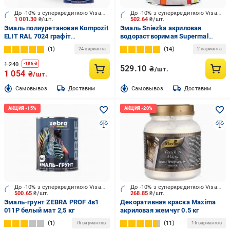
До -10% з суперкредиткою Visa Вигода
До -10% з суперкредиткою Visa Вигода
1 001.30
₴/шт.
502.64
₴/шт.
Эмаль полиуретановая Kompozit
Эмаль Sniezka акриловая
ELIT RAL 7024 графіт
водорастворимая Supermal
шелковистый мат 2,5 л
белый шелковистый глянец
1
14
24 варианта
2 варианта
0,8 л
1 240
-
186
₴
529.10
₴/шт.
1 054
₴/шт.
Cамовывоз
Доставим
Cамовывоз
Доставим
До -10% з суперкредиткою Visa Вигода
До -10% з суперкредиткою Visa Вигода
500.65
₴/шт.
268.85
₴/шт.
Эмаль-грунт ZEBRA PROF 4в1
Декоративная краска Maxima
011P белый мат 2,5 кг
акриловая жемчуг 0.5 кг
1
11
76 вариантов
16 вариантов