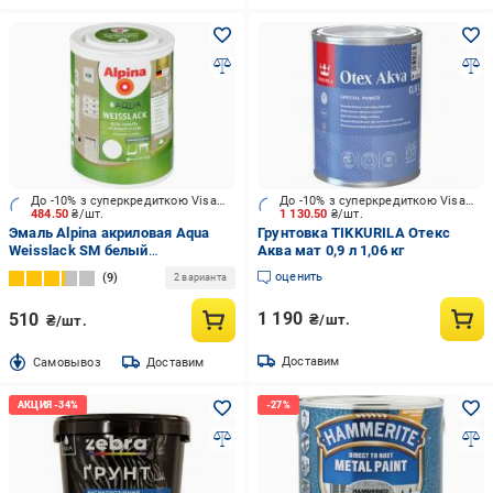
До -10% з суперкредиткою Visa Вигода
До -10% з суперкредиткою Visa Вигода
484.50
₴/шт.
1 130.50
₴/шт.
Эмаль Alpina акриловая Aqua
Грунтовка TIKKURILA Отекс
Weisslack SM белый
Аква мат 0,9 л 1,06 кг
шелковистый мат 0,75 л
оценить
9
2 варианта
1 190
510
₴/шт.
₴/шт.
Доставим
Cамовывоз
Доставим