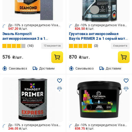
До -10% з суперкредиткою Visa Вигода
До -10% з суперкредиткою Visa Вигода
547.20
₴/шт.
826.50
₴/шт.
Эмаль Kompozit
Грунтовка антикорозийная
антикоррозионная 3 в 1
Bayris PRIMER 2 в 1 серый мат
DIAMOND графит
2,7 кг
10
2
10 вариантов
4 варианта
металлический 0,65 л
576
870
₴/шт.
₴/шт.
Cамовывоз
Доставим
Cамовывоз
Доставим
До -10% з суперкредиткою Visa Вигода
До -10% з суперкредиткою Visa Вигода
246.05
₴/шт.
838.75
₴/шт.