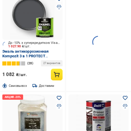
До -10% з суперкредиткою Visa Вигода
1 027.90
₴/шт.
Эмаль антикоррозионная
Kompozit 3 в 1 PROTECT
шелковистый мат графитовый
28
27 вариантов
серый 2,7 кг
1 082
₴/шт.
Cамовывоз
Доставим