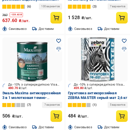
Kompozit UNIFLEX мат графит
темно-коричневый глянец 2,3 кг
6
3
100 вариантов
7 вариантов
3,5 кг
797
-
159.40
₴
1 528
₴/шт.
637.60
₴/шт.
Cамовывоз
Доставим
Cамовывоз
Доставим
До -10% з суперкредиткою Visa Вигода
До -10% з суперкредиткою Visa Вигода
480.70
₴/шт.
459.80
₴/шт.
Эмаль Maxima антикоррозийная
Грунтовка антикорозийная
3 в 1 молотковая темно-
ZEBRA MASTER серый мат 2,6 кг
коричневый глянец 0,75 л
7
1
7 вариантов
5 вариантов
506
484
₴/шт.
₴/шт.
Cамовывоз
Доставим
Cамовывоз
Доставим