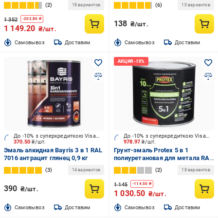
2
6
18 вариантов
10 вариантов
1 352
-
202.80
₴
138
₴/шт.
1 149.20
₴/шт.
Cамовывоз
Доставим
Cамовывоз
Доставим
До -10% з суперкредиткою Visa Вигода
До -10% з суперкредиткою Visa Вигода
370.50
₴/шт.
978.97
₴/шт.
Эмаль алкидная Bayris 3 в 1 RAL
Грунт-эмаль Protex 5 в 1
7016 антрацит глянец 0,9 кг
полиуретановая для метала RAL
6002 зеленый высокий глянец
3
2
14 вариантов
18 вариантов
2,4 кг
1 145
-
114.50
₴
390
₴/шт.
1 030.50
₴/шт.
Cамовывоз
Доставим
Cамовывоз
Доставим