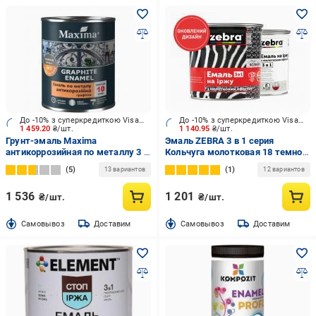
До -10% з суперкредиткою Visa Вигода
До -10% з суперкредиткою Visa Вигода
1 459.20
₴/шт.
1 140.95
₴/шт.
Грунт-эмаль Maxima
Эмаль ZEBRA 3 в 1 серия
антикоррозийная по металлу 3 в
Кольчуга молотковая 18 темно-
1 графитная серый мат 2,3 кг
серый глянец 2,2 кг
5
1
13 вариантов
12 вариантов
1 536
1 201
₴/шт.
₴/шт.
Cамовывоз
Доставим
Cамовывоз
Доставим