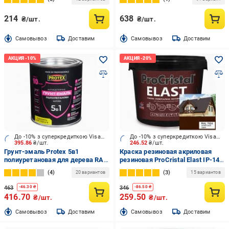
214
638
₴/шт.
₴/шт.
Cамовывоз
Доставим
Cамовывоз
Доставим
До -10% з суперкредиткою Visa Вигода
До -10% з суперкредиткою Visa Вигода
395.86
₴/шт.
246.52
₴/шт.
Грунт-эмаль Protex 5в1
Краска резиновая акриловая
полиуретановая для дерева RAL
резиновая ProCristal Elast IP-140
9003 белый шелковистый мат
мат шоколадный RAL 8017 1,2 кг
4
3
20 вариантов
15 вариантов
0,8 кг
463
346
-
46.30
₴
-
86.50
₴
416.70
259.50
₴/шт.
₴/шт.
Cамовывоз
Доставим
Cамовывоз
Доставим