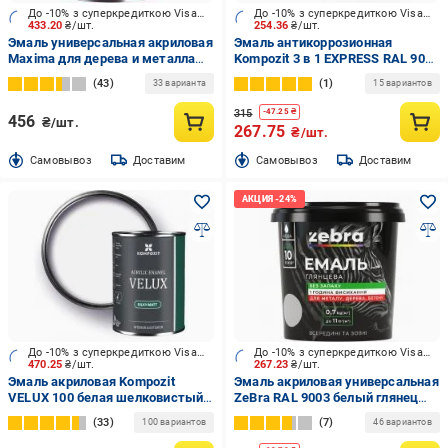
До -10% з суперкредиткою Visa Вигода
До -10% з суперкредиткою Visa Вигода
433.20
₴/шт.
254.36
₴/шт.
Эмаль универсальная акриловая
Эмаль антикоррозионная
Maxima для дерева и металла
Kompozit 3 в 1 EXPRESS RAL 9011
шелковистый мат белая 0,75 л
черный мат 0,8 кг
43
1
33 варианта
15 вариантов
315
-
47.25
₴
456
₴/шт.
267.75
₴/шт.
Cамовывоз
Доставим
Cамовывоз
Доставим
До -10% з суперкредиткою Visa Вигода
До -10% з суперкредиткою Visa Вигода
470.25
₴/шт.
267.23
₴/шт.
Эмаль акриловая Kompozit
Эмаль акриловая универсальная
VELUX 100 белая шелковистый
ZeBra RAL 9003 белый глянец
мат 0,75 л
0,7 кг
33
7
100 вариантов
46 вариантов