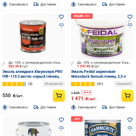
Cамовывоз
Доставим
Cамовывоз
Доставим
До -10% з суперкредиткою Visa Вигода
До -10% з суперкредиткою Visa Вигода
522.50
₴/шт.
1 397.45
₴/шт.
Эмаль алкидная Хімрезерв PRO
Эмаль Feidal акриловая
ПФ-115 Светло-серый глянец
Weisslack белый глянец 2,5 л
2,8 кг
5
31
49 вариантов
2 варианта
1 839
-
368
₴
550
₴/шт.
1 471
₴/шт.
Cамовывоз
Доставим
Cамовывоз
Доставим