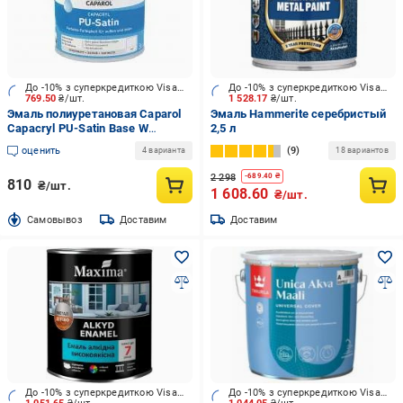
До -10% з суперкредиткою Visa Вигода
До -10% з суперкредиткою Visa Вигода
769.50
₴/шт.
1 528.17
₴/шт.
Эмаль полиуретановая Caparol
Эмаль Hammerite серебристый
Capacryl PU-Satin Base W
2,5 л
шелковистый мат белая 0,7 л
оценить
9
4 варианта
18 вариантов
2 298
-
689.40
₴
810
₴/шт.
1 608.60
₴/шт.
Cамовывоз
Доставим
Доставим
До -10% з суперкредиткою Visa Вигода
До -10% з суперкредиткою Visa Вигода