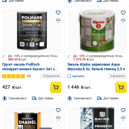
Доставим
Cамовывоз
Доставим
До -10% з суперкредиткою Visa Вигода
До -10% з суперкредиткою Visa Вигода
405.65
₴/шт.
1 373.70
₴/шт.
Грунт-эмаль Polifarb
Эмаль Alpina акриловая Aqua
полиуретановая Захист 3в1 с
Weisslack GL белый глянец 2,5 л
молотоковым эффектом
7
оценить
12 вариантов
2 варианта
коричнево-шоколадный глянец
0,7 кг
427
1 446
₴/шт.
₴/шт.
Cамовывоз
Доставим
Cамовывоз
Доставим