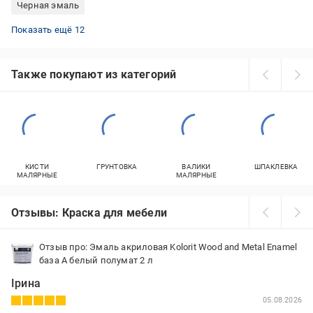
Черная эмаль
Силиконовая краска для наружных работ
Резиновая краска 12 кг
Краска декоративная для стен
Черная молотковая краска
Краска акриловая красная
Эмаль для мебели
Краска для бетонных пола
Красная эмаль
Краска с колорированием Caparol
Эмаль для восстановления ванн
Эмаль для кухни
Черная матовая краска
Показать ещё 12
Также покупают из категорий
КИСТИ
ГРУНТОВКА
ВАЛИКИ
ШПАКЛЕВКА
МАЛЯРНЫЕ
МАЛЯРНЫЕ
Отзывы: Краска для мебели
Отзыв про: Эмаль акриловая Kolorit Wood and Metal Enamel
база А белый полумат 2 л
Ірина
05.08.2026