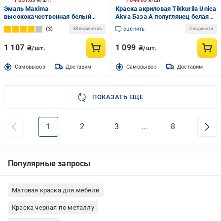
1 051.65
₴/шт.
1 044.05
₴/шт.
Эмаль Maxima
Краска акриловая Tikkurila Unica
высококачественная белый
Akva База А полуглянец белая
глянец 2,3 кг
0,9 л
3
оценить
38 вариантов
2 варианта
1 107
1 099
₴/шт.
₴/шт.
Cамовывоз
Доставим
Cамовывоз
Доставим
ПОКАЗАТЬ ЕЩЕ
1
2
3
...
8
Популярные запросы
Матовая краска для мебели
Краска черная по металлу