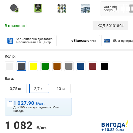
Фото від
покупців
В наявності
КОД
50131804
Безкоштовна доставка
-5% з супер
в поштомати Епіцентр
Колір:
Вага:
0,75 кг
2,7 кг
10 кг
1 027.90
₴/шт.
До -10% з суперкредиткою Visa
Вигода
1 082
₴/шт.
+ 10.82 бала