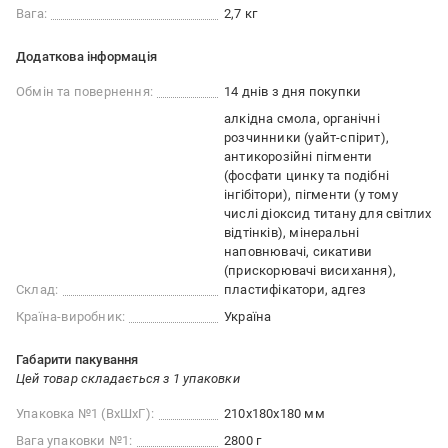
Вага:
2,7 кг
Додаткова інформація
Обмін та повернення:
14 днів з дня покупки
алкідна смола, органічні
розчинники (уайт-спірит),
антикорозійні пігменти
(фосфати цинку та подібні
інгібітори), пігменти (у тому
числі діоксид титану для світлих
відтінків), мінеральні
наповнювачі, сикативи
(прискорювачі висихання),
Склад:
пластифікатори, адгез
Країна-виробник:
Україна
Габарити пакування
Цей товар складається з 1 упаковки
Упаковка №1 (ВхШхГ):
210x180x180 мм
Вага упаковки №1:
2800 г