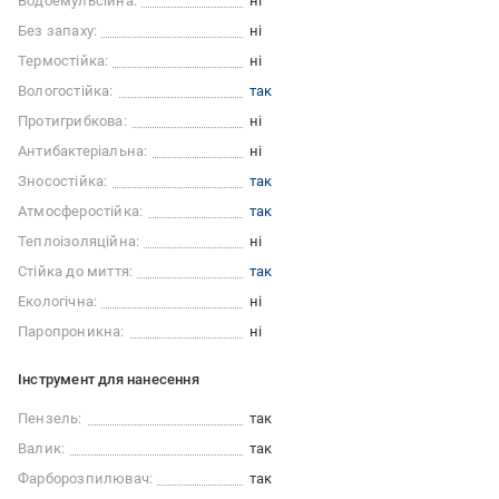
Водоемульсійна:
ні
Без запаху:
ні
Термостійка:
ні
Вологостійка:
так
Протигрибкова:
ні
Антибактеріальна:
ні
Зносостійка:
так
Атмосферостійка:
так
Теплоізоляційна:
ні
Стійка до миття:
так
Екологічна:
ні
Паропроникна:
ні
Інструмент для нанесення
Пензель:
так
Валик:
так
Фарборозпилювач:
так