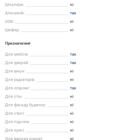
Шпалери:
ні
Алюміній:
так
OSB:
ні
Шифер:
ні
Призначення
Для меблів:
так
Для дверей:
так
Для вікон:
ні
Для радіаторів:
ні
Для огорожі:
так
Для стін:
ні
Для фасаду будинку:
ні
Для стелі:
ні
Для підлоги:
ні
Для кухні:
ні
Для ванних кімнат:
ні