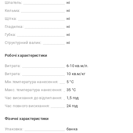
Шпатель:
ні
Кельма:
ні
Щітка:
ні
Гладилка:
ні
Губка:
ні
Структурний валик:
ні
Робочі характеристики
Витрата:
6-10 кв.м/л.
Витрата:
10 кв.м/кг
Мін.температура нанесення:
5 °C
Макс. температура нанесення:
35 °C
Час висихання до відлипання:
1,5 год
Час повного висихання:
24 год
Фізичні характеристики
Упаковка:
банка