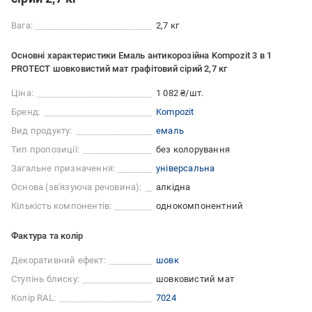
Вага:
2,7 кг
Основні характеристики Емаль антикорозійна Kompozit 3 в 1
PROTECT шовковистий мат графітовий сірий 2,7 кг
Ціна:
1 082 ₴/шт.
Бренд:
Kompozit
Вид продукту:
емаль
Тип пропозиції:
без колорування
Загальне призначення:
універсальна
Основа (зв'язуюча речовина):
алкідна
Кількість компонентів:
однокомпонентний
Фактура та колір
Декоративний ефект:
шовк
Ступінь блиску:
шовковистий мат
Колір RAL:
7024