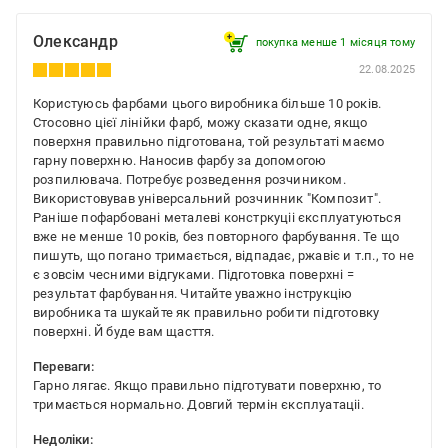
Олександр
покупка менше 1 місяця томy
22.08.2025
Користуюсь фарбами цього виробника більше 10 років.
Стосовно цієї лінійки фарб, можу сказати одне, якщо
поверхня правильно підготована, той результаті маємо
гарну поверхню. Наносив фарбу за допомогою
розпилювача. Потребує розведення розчиником.
Використовував універсальний розчинник "Композит".
Раніше пофарбовані металеві констркуціі єксплуатуються
вже не менше 10 років, без повторного фарбування. Те що
пишуть, що погано тримається, відпадає, ржавіє и т.п., то не
є зовсім чесними відгуками. Підготовка поверхні =
результат фарбування. Читайте уважно інструкцію
виробника та шукайте як правильно робити підготовку
поверхні. Й буде вам щасття.
Переваги:
Гарно лягає. Якщо правильно підготувати поверхню, то
тримається нормально. Довгий термін єксплуатаціі.
Недоліки: