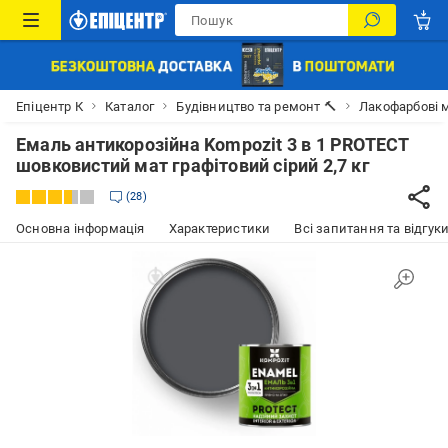
Епіцентр К
Каталог
Будівництво та ремонт 🔨
Лакофарбові м
Емаль антикорозійна Kompozit 3 в 1 PROTECT
шовковистий мат графітовий сірий 2,7 кг
28
Основна інформація
Характеристики
Всі запитання та відгуки