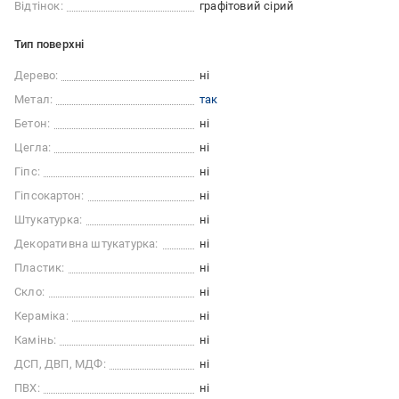
Відтінок:
графітовий сірий
Тип поверхні
Дерево:
ні
Метал:
так
Бетон:
ні
Цегла:
ні
Гіпс:
ні
Гіпсокартон:
ні
Штукатурка:
ні
Декоративна штукатурка:
ні
Пластик:
ні
Скло:
ні
Кераміка:
ні
Камінь:
ні
ДСП, ДВП, МДФ:
ні
ПВХ:
ні