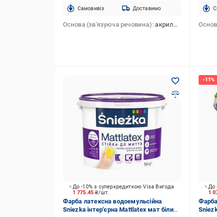
Cамовивіз
Доставимо
C
Основа (зв'язуюча речовина)
акрилова
Основ
До -10% з суперкредиткою Visa Вигода
До 
1 775.45
₴/шт.
1 0
Фарба латексна водоемульсійна
Фарба
Sniezka інтер'єрна Mattlatex мат білий
Sniezk