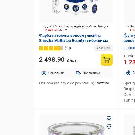
До -10% з суперкредиткою Visa Вигода
До 
2 373.95
₴/шт.
1 1
Фарба латексна водоемульсійна
Ґрунт
Sniezka Mattlatex Beauty глибокий мат
водое
білий 10 л 13,7 кг
білий 
оці
19
4 варіанти
1 390
2 498.90
₴/шт.
1 2
C
Cамовивіз
Доставимо
Основа (зв'язуюча речовина)
латексна
Брен
Витра
Обмін
Тип п