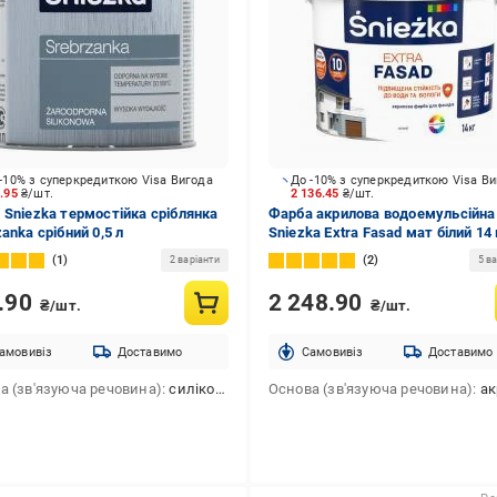
-10% з суперкредиткою Visa Вигода
До -10% з суперкредиткою Visa В
8.95
₴/шт.
2 136.45
₴/шт.
 Sniezka термостійка сріблянка
Фарба акрилова водоемульсійна
anka срібний 0,5 л
Sniezka Extra Fasad мат білий 14 
1
2
2 варіанти
5 ва
.90
2 248.90
₴/шт.
₴/шт.
амовивіз
Доставимо
Cамовивіз
Доставимо
а (зв'язуюча речовина)
силіконова
Основа (зв'язуюча речовина)
акр