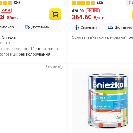
24
33
31 
428.90
-
142
₴
-
64.30
₴
28
364.60
₴/шт.
₴/шт.
амовивіз
Доставимо
Cамовивіз
Доставимо
д
Sniezka
Основа (зв'язуюча речовина)
олійн
та
10-12
 та повернення
14 днів з дня покупки
ропозиції
без колорування
Реклама