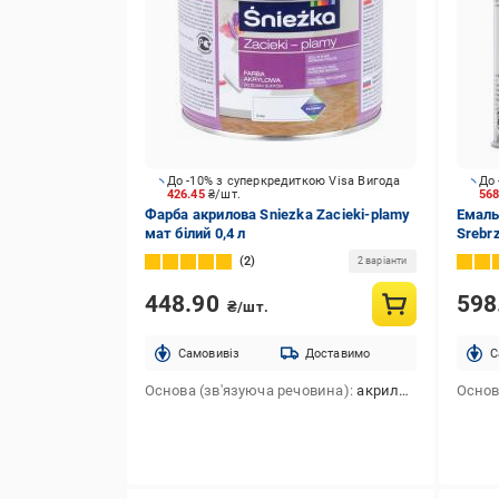
До -10% з суперкредиткою Visa Вигода
До 
426.45
₴/шт.
56
Фарба акрилова Sniezka Zacieki-plamy
Емаль
мат білий 0,4 л
Srebrz
2
2 варіанти
448.90
598
₴/шт.
Cамовивіз
Доставимо
C
Основа (зв'язуюча речовина)
акрилова
Основ