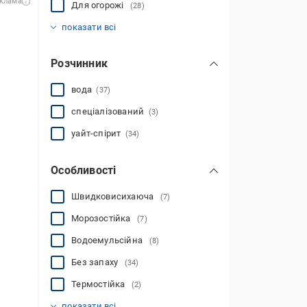
клама
Для огорожі
(28)
Для стін
Для фасаду будинку
Для стелі
Для підлоги
Для кухні
Для ванних кімнат
Для дитячих кімнат
(33)
(33)
(7)
(6)
(3)
(14)
(7)
показати всі
Розчинник
вода
(37)
спеціалізований
(3)
уайт-спірит
(34)
Особливості
Швидковисихаюча
(7)
Морозостійка
(7)
Водоемульсійна
(8)
Без запаху
(34)
Термостійка
(2)
Вологостійка
Протигрибкова
Зносостійка
Атмосферостійка
Стійка до миття
Екологічна
Паропроникна
(16)
(44)
(45)
(29)
(1)
(44)
(45)
показати всі