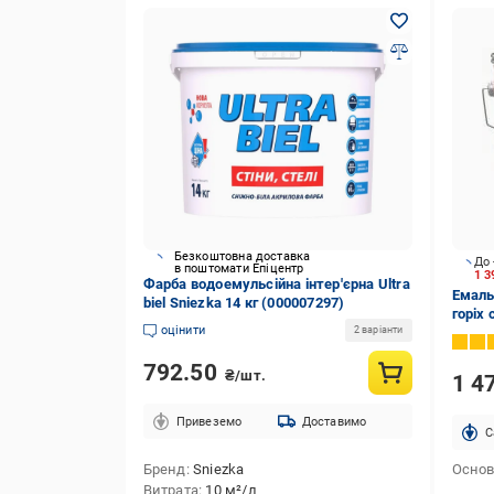
Безкоштовна доставка
До 
в поштомати Епіцентр
1 3
Фарба водоемульсійна інтер'єрна Ultra
Емаль
biel Sniezka 14 кг (000007297)
горіх 
оцінити
2 варіанти
792.50
₴/шт.
1 4
Привеземо
Доставимо
C
Бренд
Sniezka
Основ
Витрата
10 м²/л