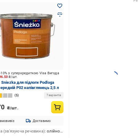
Ре
-10% з суперкредиткою Visa Вигода
96.50
₴/шт.
 Sniezka для підлоги Podloga
середній P02 напівглянець 2,5 л
5
7 варіантів
70
₴/шт.
амовивіз
Доставимо
а (зв'язуюча речовина)
олійно-фталева