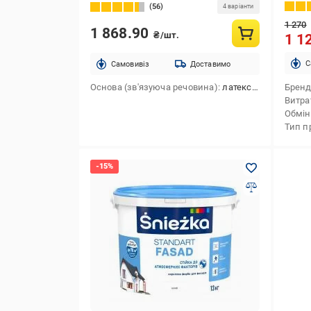
10 л 14 кг
56
4 варіанти
1 270
1 868.90
₴/шт.
1 1
C
Cамовивіз
Доставимо
Основа (зв'язуюча речовина)
латексна
Брен
Витра
Обмін
Тип п