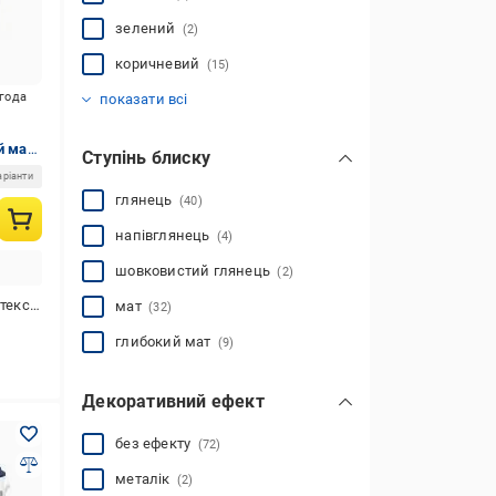
зелений
(2)
коричневий
(15)
помаранчевий
синій
срібло
сірий
червоний
чорний
(4)
(2)
(2)
(3)
(2)
(1)
игода
показати всі
й мат
Ступінь блиску
аріанти
глянець
(40)
напівглянець
(4)
шовковистий глянець
(2)
тексна
мат
(32)
глибокий мат
(9)
Декоративний ефект
без ефекту
(72)
металік
(2)