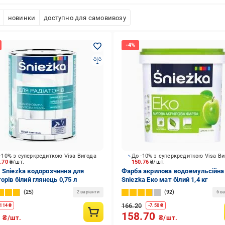
новинки
доступно для самовивозу
-10% з суперкредиткою Visa Вигода
До -10% з суперкредиткою Visa В
7.70
₴/шт.
150.76
₴/шт.
 Sniezka водорозчинна для
Фарба акрилова водоемульсійна
орів білий глянець 0,75 л
Sniezka Еко мат білий 1,4 кг
25
92
2 варіанти
6 ва
166.20
114
₴
-
7.50
₴
6
158.70
₴/шт.
₴/шт.