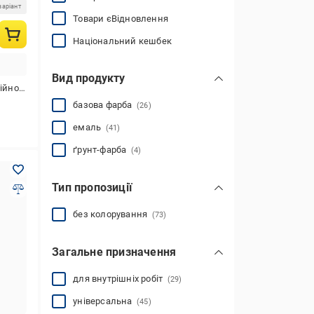
варіант
Товари єВідновлення
Національний кешбек
Вид продукту
о-фталева
базова фарба
(26)
емаль
(41)
ґрунт-фарба
(4)
Тип пропозиції
без колорування
(73)
Загальне призначення
для внутрішніх робіт
(29)
універсальна
(45)