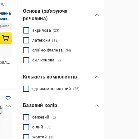
игода
Основа (зв'язуюча
зчинна
речовина)
нець
ріантів
акрилова
(23)
латексна
(12)
олійно-фталева
(34)
силіконова
(2)
илова
Кількість компонентів
однокомпонентний
(76)
Базовий колір
бежевий
(2)
білий
(53)
жовтий
(1)