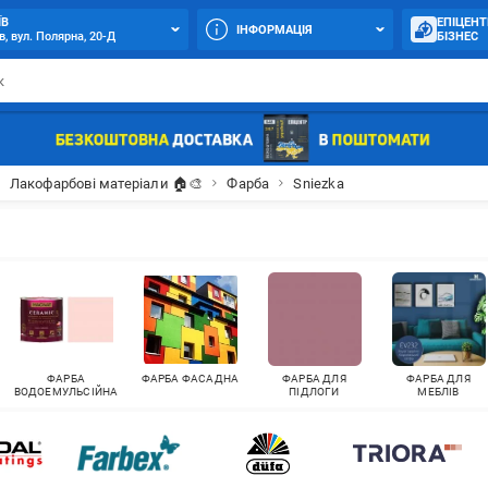
ЇВ
ЕПІЦЕНТ
ІНФОРМАЦІЯ
в, вул. Полярна, 20-Д
БІЗНЕС
Лакофарбові матеріали 🏠🎨
Фарба
Sniezka
ФАРБА
ФАРБА ФАСАДНА
ФАРБА ДЛЯ
ФАРБА ДЛЯ
ВОДОЕМУЛЬСІЙНА
ПІДЛОГИ
МЕБЛІВ