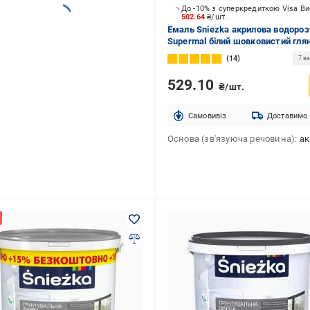
До -10% з суперкредиткою Visa В
502.64
₴/шт.
Емаль Sniezka акрилова водоро
Supermal білий шовковистий гля
0,8 л
14
7 ва
529.10
₴/шт.
Cамовивіз
Доставимо
Основа (зв'язуюча речовина)
акр