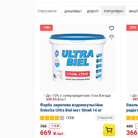
Сортувати
дешевші
дорогі
популярні
акції
До -10% з суперкредиткою Visa Вигода
До 
635.55
₴/шт.
34
Фарба акрилова водоемульсійна
Емаль
Sniezka Ultra Biel мат білий 14 кг
радіат
123
6 варіантів
785
480
-
116
₴
-
669
36
₴/шт.