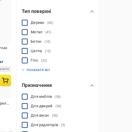
Тип поверхні
Дерево
(65)
Метал
(41)
Бетон
(10)
игода
Цегла
(12)
Гіпс
(32)
кг
Гіпсокартон
Штукатурка
ДСП, ДВП, МДФ
Шпалери
Алюміній
OSB
Шифер
(51)
(7)
(11)
(35)
(63)
(33)
(65)
ріантів
показати всі
Призначення
Для меблів
(30)
илова
Для дверей
(30)
Для вікон
(30)
Для радіаторів
(3)