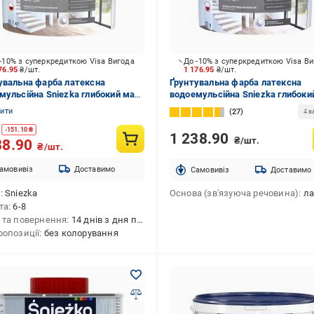
-10% з суперкредиткою Visa Вигода
До -10% з суперкредиткою Visa В
76.95
₴/шт.
1 176.95
₴/шт.
увальна фарба латексна
Ґрунтувальна фарба латексна
мульсійна Sniezka глибокий мат
водоемульсійна Sniezka глибоки
16,1 кг
білий 10 л 14 кг
нити
27
4 в
-
151.10
₴
1 238.90
₴/шт.
38.90
₴/шт.
амовивіз
Доставимо
Cамовивіз
Доставимо
д
Sniezka
Основа (зв'язуюча речовина)
ла
та
6-8
 та повернення
14 днів з дня покупки
ропозиції
без колорування