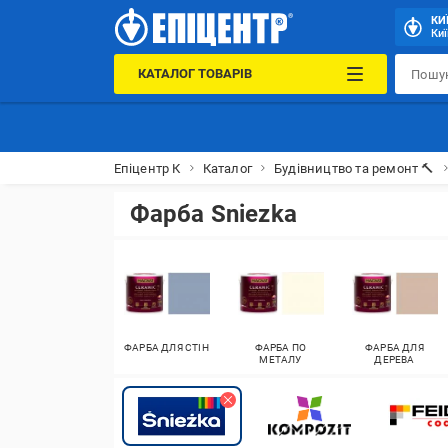
КИ
Киї
КАТАЛОГ ТОВАРІВ
Епіцентр К
Каталог
Будівництво та ремонт 🔨
Фарба Sniezka
ФАРБА ДЛЯ СТІН
ФАРБА ПО
ФАРБА ДЛЯ
МЕТАЛУ
ДЕРЕВА