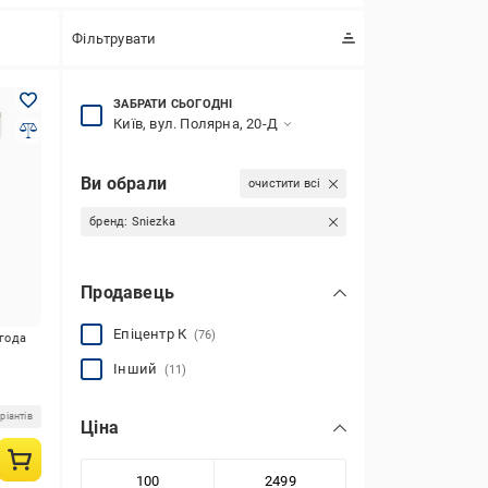
Фільтрувати
ЗАБРАТИ СЬОГОДНІ
Київ, вул. Полярна, 20-Д
Ви обрали
очистити всі
бренд:
Sniezka
Продавець
Епіцентр К
(76)
игода
Інший
(11)
ріантів
Ціна