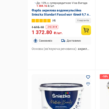
До -10% з суперкредиткою Visa Вигода
1 304.16
₴/шт.
Фарба акрилова водоемульсійна
Sniezka Standart Fasad мат білий 9,7 л
13 кг
4
6 варіантів
1 615.10
-
242.30
₴
1 372.80
₴/шт.
Cамовивіз
Доставимо
Основа (зв'язуюча речовина)
акрилова