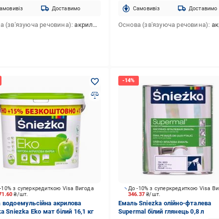
амовивіз
Доставимо
Cамовивіз
Доставимо
а (зв'язуюча речовина)
акрилова
Основа (зв'язуюча речовина)
акр
-10% з суперкредиткою Visa Вигода
До -10% з суперкредиткою Visa В
71.60
₴/шт.
346.37
₴/шт.
 водоемульсійна акрилова
Емаль Sniezka олійно-фталева
a Sniezka Eko мат білий 16,1 кг
Supermal білий глянець 0,8 л