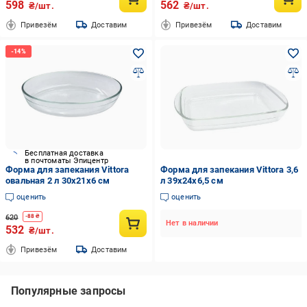
598
562
₴/шт.
₴/шт.
Привезём
Доставим
Привезём
Доставим
Бесплатная доставка
в почтоматы Эпицентр
Форма для запекания Vittora
Форма для запекания Vittora 3,6
овальная 2 л 30х21х6 см
л 39х24х6,5 см
оценить
оценить
620
-
88
₴
Нет в наличии
532
₴/шт.
Привезём
Доставим
Популярные запросы