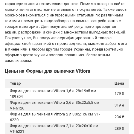
характеристики и технические данные. Помимо этого, на сайте
можно почитать полезные отзывы от покупателей. Также здесь
можно ознакомиться с интересными статьями по различным
темам и посмотреть видеообзоры на самые востребованные
товары категории
. Для покупателей регулярно проводятся
акции, распродажи и скидки с множеством выгодных позиций.
Покупая у нас, Вы получите сертифицированный товар с
официальной гарантией от производителя, сможете забрать его
в Киеве или в любом другом городе Украины, предварительно
оформив доставку или воспользовавшись бесплатным
самовывозом.
Цены на Формы для выпечки Vittora
Товар
Цена
Форма для выпекания Vittora 1,6 л 28x19x5 см
179 ₴
109804
Форма для выпекания Vittora 2,6 л 35х22х5,5 см
319 ₴
VT-6126
Форма для выпекания Vittora 2 л 30х21х6 см VT-
234 ₴
6220
Форма для выпекания Vittora 2,1 л 23х20х10 см
289 ₴
VT-6221