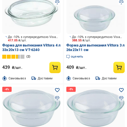
До -10% з суперкредиткою Visa Вигода
До -10% з суперкредиткою Visa Вигода
417.05
₴/шт.
388.55
₴/шт.
Форма для выпекания Vittora 4 л
Форма для выпекания Vittora 3 л
33x20x13 см VT-6240
26x23x11 см
2
оценить
439
409
₴/шт.
₴/шт.
Cамовывоз
Доставим
Cамовывоз
Доставим