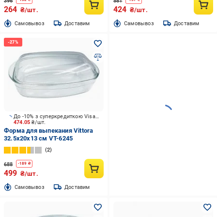
396
581
264
424
₴/шт.
₴/шт.
Cамовывоз
Доставим
Cамовывоз
Доставим
До -10% з суперкредиткою Visa Вигода
474.05
₴/шт.
Форма для выпекания Vittora
32.5x20x13 см VT-6245
2
688
-
189
₴
499
₴/шт.
Cамовывоз
Доставим