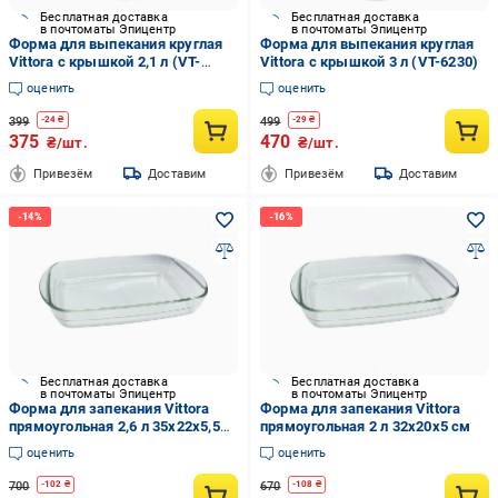
Бесплатная доставка
Бесплатная доставка
в почтоматы Эпицентр
в почтоматы Эпицентр
Форма для выпекания круглая
Форма для выпекания круглая
Vittora с крышкой 2,1 л (VT-
Vittora с крышкой 3 л (VT-6230)
6221)
оценить
оценить
399
499
-
24
₴
-
29
₴
375
470
₴/шт.
₴/шт.
Привезём
Доставим
Привезём
Доставим
Бесплатная доставка
Бесплатная доставка
в почтоматы Эпицентр
в почтоматы Эпицентр
Форма для запекания Vittora
Форма для запекания Vittora
прямоугольная 2,6 л 35х22х5,5
прямоугольная 2 л 32х20х5 см
см
оценить
оценить
700
670
-
102
₴
-
108
₴