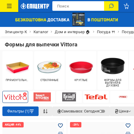
Эпицентр К
Каталог
Дом и интерьер 🏠
Посуда 🍴
Посуд
Формы для выпечки Vittora
ПРЯМОУГОЛЬНЫЕ
СТЕКЛЯННЫЕ
КРУГЛЫЕ
ФОРМЫ ДЛЯ
ВЫПЕЧКИ В
ДУХОВКЕ
Фильтры (1)
Самовывоз:
Сегодня
Цена