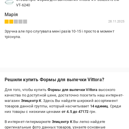
VT-6240
Марія
28.11.2025
Зручна але про слугувала мені разів 10-15 і просто в момент
тріснула.
Решили купить Формы для выпечки Vittora?
Для того, чтобы купить
Формы для выпечки Vittora
высокого
качества по доступной цене, достаточно посетить наш интернет-
магазин
Эпицентр К
. Здесь Вы найдете широкий ассортимент
товаров данной группы, который насчитывает
14 единиц
. Среди
них товары с низкими ценами
от 4.5 до 47172
грн.
В интернет-гипермаркете
Эпицентр К
Вы легко найдете
оригинальные фото данных товаров, узнаете основные