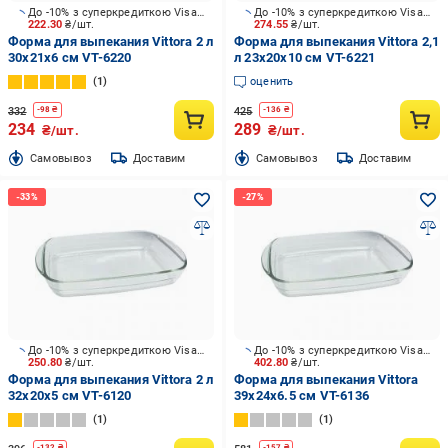
До -10% з суперкредиткою Visa Вигода
До -10% з суперкредиткою Visa Вигода
222.30
₴/шт.
274.55
₴/шт.
Форма для выпекания Vittora 2 л
Форма для выпекания Vittora 2,1
30х21х6 см VT-6220
л 23х20х10 см VT-6221
1
оценить
332
425
-
98
₴
-
136
₴
234
289
₴/шт.
₴/шт.
Cамовывоз
Доставим
Cамовывоз
Доставим
До -10% з суперкредиткою Visa Вигода
До -10% з суперкредиткою Visa Вигода
250.80
₴/шт.
402.80
₴/шт.
Форма для выпекания Vittora 2 л
Форма для выпекания Vittora
32х20х5 см VT-6120
39х24х6.5 см VT-6136
1
1
-
132
₴
-
157
₴