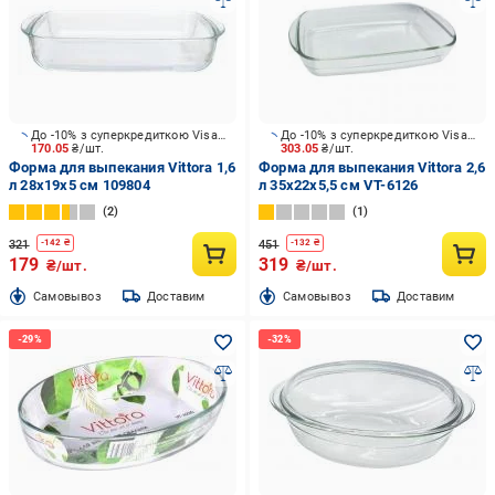
До -10% з суперкредиткою Visa Вигода
До -10% з суперкредиткою Visa Вигода
170.05
₴/шт.
303.05
₴/шт.
Форма для выпекания Vittora 1,6
Форма для выпекания Vittora 2,6
л 28x19x5 см 109804
л 35х22х5,5 см VT-6126
2
1
321
451
-
142
₴
-
132
₴
179
319
₴/шт.
₴/шт.
Cамовывоз
Доставим
Cамовывоз
Доставим