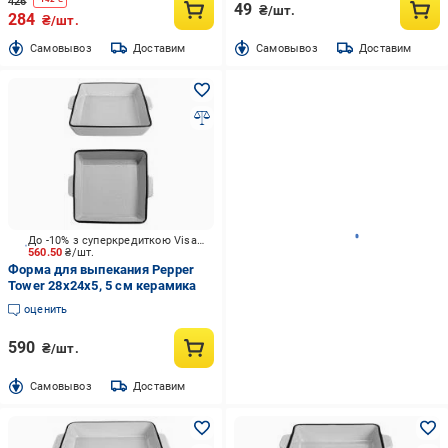
426
49
₴/шт.
284
₴/шт.
Cамовывоз
Доставим
Cамовывоз
Доставим
До -10% з суперкредиткою Visa Вигода
560.50
₴/шт.
Форма для выпекания Pepper
Tower 28х24х5, 5 см керамика
оценить
590
₴/шт.
Cамовывоз
Доставим