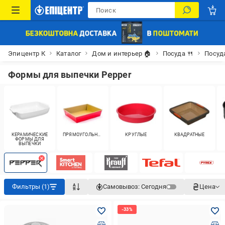
Эпицентр К
Каталог
Дом и интерьер 🏠
Посуда 🍴
Посуд
Формы для выпечки Pepper
КЕРАМИЧЕСКИЕ
ПРЯМОУГОЛЬНЫЕ
КРУГЛЫЕ
КВАДРАТНЫЕ
ФОРМЫ ДЛЯ
ВЫПЕЧКИ
Фильтры (1)
Самовывоз:
Сегодня
Цена