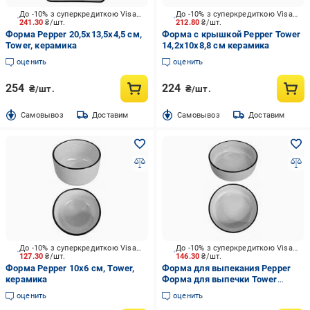
До -10% з суперкредиткою Visa Вигода
До -10% з суперкредиткою Visa Вигода
241.30
₴/шт.
212.80
₴/шт.
Форма Pepper 20,5х13,5х4,5 см,
Форма с крышкой Pepper Tower
Tower, керамика
14,2х10х8,8 см керамика
оценить
оценить
254
224
₴/шт.
₴/шт.
Cамовывоз
Доставим
Cамовывоз
Доставим
До -10% з суперкредиткою Visa Вигода
До -10% з суперкредиткою Visa Вигода
127.30
₴/шт.
146.30
₴/шт.
Форма Pepper 10х6 см, Tower,
Форма для выпекания Pepper
керамика
Форма для выпечки Tower
круглая PEPPER, 13x4.4 см
оценить
оценить