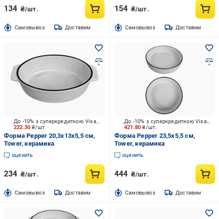
134
154
₴/шт.
₴/шт.
Cамовывоз
Доставим
Cамовывоз
Доставим
До -10% з суперкредиткою Visa Вигода
До -10% з суперкредиткою Visa Вигода
222.30
₴/шт.
421.80
₴/шт.
Форма Pepper 20,3х13х5,5 см,
Форма Pepper 23,5х5,5 см,
Tower, керамика
Tower, керамика
оценить
оценить
234
444
₴/шт.
₴/шт.
Cамовывоз
Доставим
Cамовывоз
Доставим