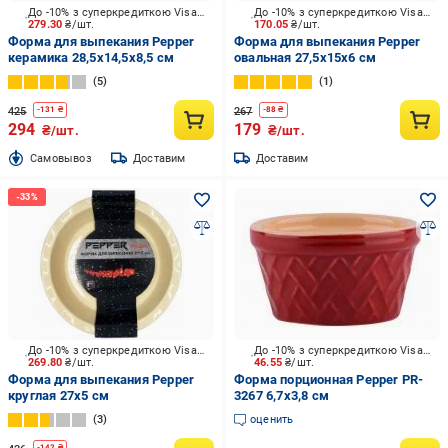
До -10% з суперкредиткою Visa Вигода
До -10% з суперкредиткою Visa Вигода
279.30
₴/шт.
170.05
₴/шт.
Форма для выпекания Pepper
Форма для выпекания Pepper
керамика 28,5х14,5х8,5 см
овальная 27,5х15х6 см
5
1
425
267
-
131
₴
-
88
₴
294
179
₴/шт.
₴/шт.
Cамовывоз
Доставим
Доставим
До -10% з суперкредиткою Visa Вигода
До -10% з суперкредиткою Visa Вигода
269.80
₴/шт.
46.55
₴/шт.
Форма для выпекания Pepper
Форма порционная Pepper PR-
круглая 27х5 см
3267 6,7х3,8 см
3
оценить
-
142
₴