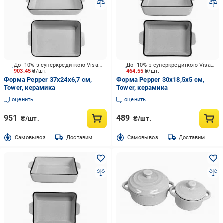
До -10% з суперкредиткою Visa Вигода
До -10% з суперкредиткою Visa Вигода
903.45
₴/шт.
464.55
₴/шт.
Форма Pepper 37х24х6,7 см,
Форма Pepper 30х18,5х5 см,
Tower, керамика
Tower, керамика
оценить
оценить
951
489
₴/шт.
₴/шт.
Cамовывоз
Доставим
Cамовывоз
Доставим