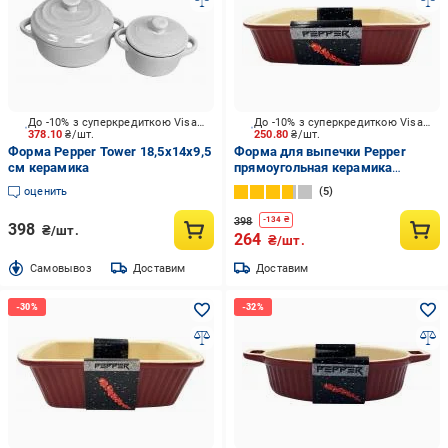
До -10% з суперкредиткою Visa Вигода
До -10% з суперкредиткою Visa Вигода
378.10
₴/шт.
250.80
₴/шт.
Форма Pepper Tower 18,5х14х9,5
Форма для выпечки Pepper
см керамика
прямоугольная керамика
25х17х6,5 см
оценить
5
398
-
134
₴
398
₴/шт.
264
₴/шт.
Cамовывоз
Доставим
Доставим