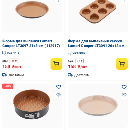
Форма для выпечки Lamart
Форма для выпекания кексов
Cooper LT3097 31х3 см (112917)
Lamart Cooper LT3091 26х18 см
оценить
оценить
197
197
-
39
₴
-
39
₴
158
158
₴/шт.
₴/шт.
Доставим
Доставим