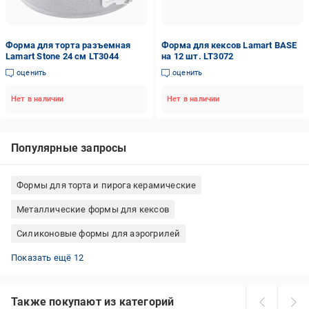
Форма для торта разъемная
Форма для кексов Lamart BASE
Lamart Stone 24 см LT3044
на 12 шт. LT3072
оценить
оценить
Нет в наличии
Нет в наличии
Популярные запросы
Формы для торта и пирога керамические
Металлические формы для кексов
Силиконовые формы для аэрогрилей
Бумажные формы для пасхи
Формы для выпечки для хлеба и рулета стальные
Формы для выпечки с силиконовым покрытием Италия
Металлические формы для печенья
Металлические формы для хлеба и рулета
Формы для выпечки Tescoma силиконовые
Силиконовые формы для печенья
Формы для выпечки для хлеба и рулета силикон
Силиконовые формы для торта и пирога
Формы для выпечки пасхи алюминиевые
Формы для выпечки пасхи металлические
Алюминиевые формы для хлеба и рулета
Показать ещё 12
Также покупают из категорий