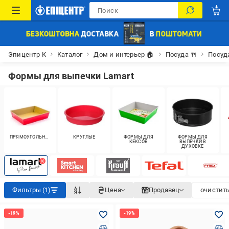
Эпицентр К
Каталог
Дом и интерьер 🏠
Посуда 🍴
Посуд
Формы для выпечки Lamart
ПРЯМОУГОЛЬНЫЕ
КРУГЛЫЕ
ФОРМЫ ДЛЯ
ФОРМЫ ДЛЯ
КЕКСОВ
ВЫПЕЧКИ В
ДУХОВКЕ
Фильтры (1)
Цена
Продавец
очистить