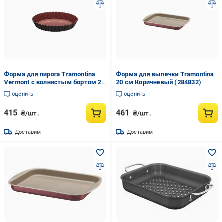
Форма для пирога Tramontina
Форма для выпечки Tramontina
Vermont с волнистым бортом 26
20 см Коричневый (284832)
см (27806/004)
оценить
оценить
415
461
₴/шт.
₴/шт.
Доставим
Доставим