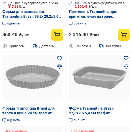
До -10% з суперкредиткою Visa Вигода
До -10% з суперкредиткою Visa Вигода
817.38
₴/шт.
2 200.48
₴/шт.
Форма для выпекания
Противень Tramontina для
Tramontina Brasil 39,2x28,2x3,6
приготовления на гриле
см (20053/734)
Barbecue 28 см (20846/028)
оценить
оценить
860.40
2 316.30
₴/шт.
₴/шт.
Привезём
Доставим
Привезём
Доставим
Форма Tramontina Brasil для
Форма Tramontina Brasil
тарта и киша 24 см графит
27,3x20x5,4 см графит
(20056/024)
(20051/022)
оценить
оценить
Нет в наличии
Нет в наличии