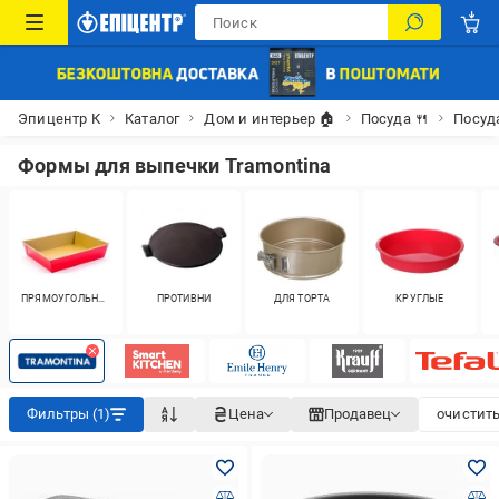
Эпицентр К
Каталог
Дом и интерьер 🏠
Посуда 🍴
Посуд
Формы для выпечки Tramontina
ПРЯМОУГОЛЬНЫЕ
ПРОТИВНИ
ДЛЯ ТОРТА
КРУГЛЫЕ
Фильтры (1)
Цена
Продавец
очистить