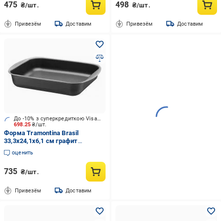
475
498
₴/шт.
₴/шт.
Привезём
Доставим
Привезём
Доставим
До -10% з суперкредиткою Visa Вигода
698.25
₴/шт.
Форма Tramontina Brasil
33,3x24,1x6,1 см графит
(20051/028)
оценить
735
₴/шт.
Привезём
Доставим