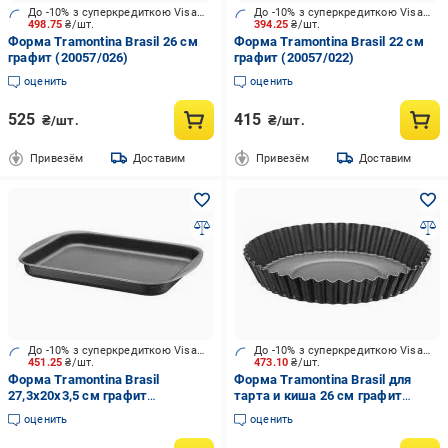
До -10% з суперкредиткою Visa Вигода
До -10% з суперкредиткою Visa Вигода
498.75
₴/шт.
394.25
₴/шт.
Форма Tramontina Brasil 26 см
Форма Tramontina Brasil 22 см
графит (20057/026)
графит (20057/022)
оценить
оценить
525
415
₴/шт.
₴/шт.
Привезём
Доставим
Привезём
Доставим
До -10% з суперкредиткою Visa Вигода
До -10% з суперкредиткою Visa Вигода
451.25
₴/шт.
473.10
₴/шт.
Форма Tramontina Brasil
Форма Tramontina Brasil для
27,3x20x3,5 см графит
тарта и киша 26 см графит
(20053/022)
(20056/026)
оценить
оценить