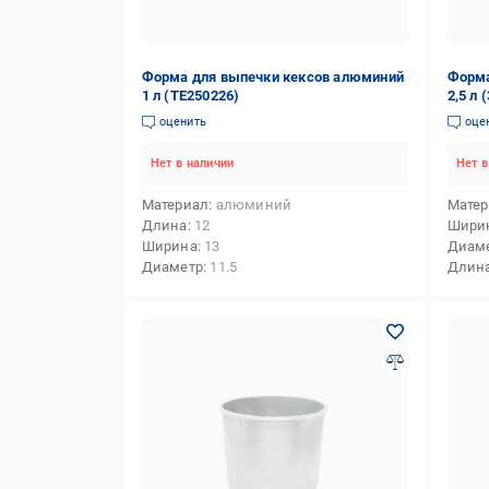
Форма для выпечки кексов алюминий
Форма
1 л (ТЕ250226)
2,5 л 
оценить
оце
Нет в наличии
Нет в
Материал
алюминий
Мате
Длина
12
Шири
Ширина
13
Диам
Диаметр
11.5
Длин