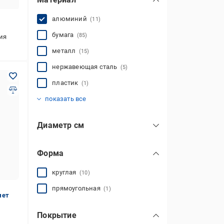
алюминий
(11)
бумага
(85)
ия
металл
(15)
нержавеющая сталь
(5)
пластик
(1)
силикон
сталь
углеродная сталь
фарфор
силумин
(10)
(2)
(34)
(1)
(14)
показать все
Диаметр см
Форма
круглая
(10)
прямоугольная
(1)
мет
Покрытие