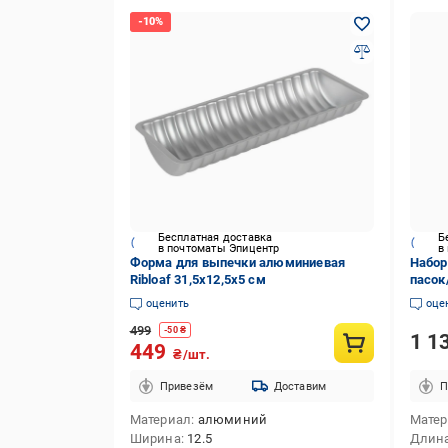
Бесплатная доставка
Б
в почтоматы Эпицентр
в
Форма для выпечки алюминиевая
Набор
Ribloaf 31,5x12,5x5 см
пасок
алюми
оценить
оце
борти
499
-
50
₴
1 1
449
₴/шт.
Привезём
Доставим
П
Материал
алюминий
Мате
Ширина
12.5
Длин