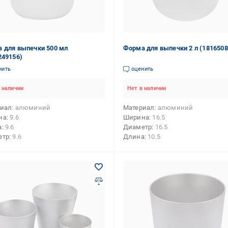
 для выпечки 500 мл
Форма для выпечки 2 л (1816508
249156)
нить
оценить
 наличии
Нет в наличии
риал
алюминий
Материал
алюминий
на
9.6
Ширина
16.5
а
9.6
Диаметр
16.5
етр
9.6
Длина
10.5