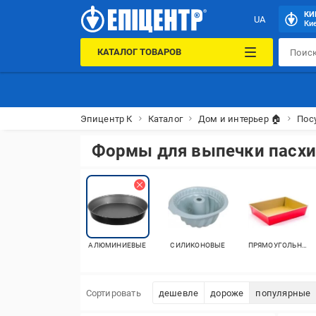
КИ
UA
Кие
КАТАЛОГ ТОВАРОВ
Эпицентр К
Каталог
Дом и интерьер 🏠
Пос
Формы для выпечки пасх
АЛЮМИНИЕВЫЕ
СИЛИКОНОВЫЕ
ПРЯМОУГОЛЬНЫЕ
Сортировать
дешевле
дороже
популярные