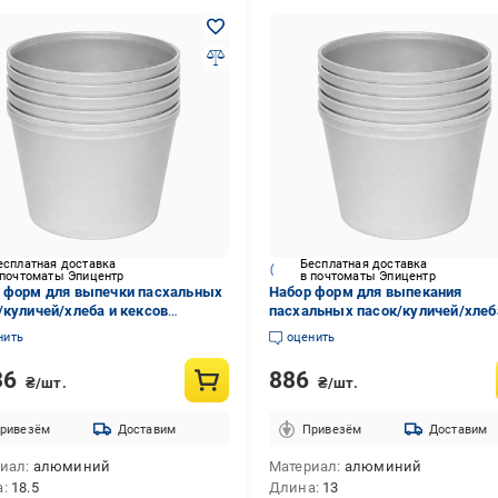
есплатная доставка
Бесплатная доставка
 почтоматы Эпицентр
в почтоматы Эпицентр
 форм для выпечки пасхальных
Набор форм для выпекания
/куличей/хлеба и кексов
пасхальных пасок/куличей/хлеб
ниевых литых с усиленным
кексов алюминиевых литых с
нить
оценить
ком по краю 3 л 5 шт. (88382)
усиленным бортиком по краю 1 
шт. (88383)
36
886
₴/шт.
₴/шт.
ривезём
Доставим
Привезём
Доставим
риал
алюминий
Материал
алюминий
а
18.5
Длина
13