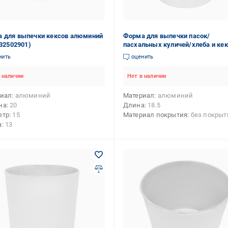
 для выпечки кексов алюминий
Форма для выпечки пасок/
(32502901)
пасхальных куличей/хлеба и кек
усиленным бортиком по краю 3 
нить
оценить
(88214)
 наличии
Нет в наличии
риал
алюминий
Материал
алюминий
на
20
Длина
18.5
етр
15
Материал покрытия
без покрыт
а
13