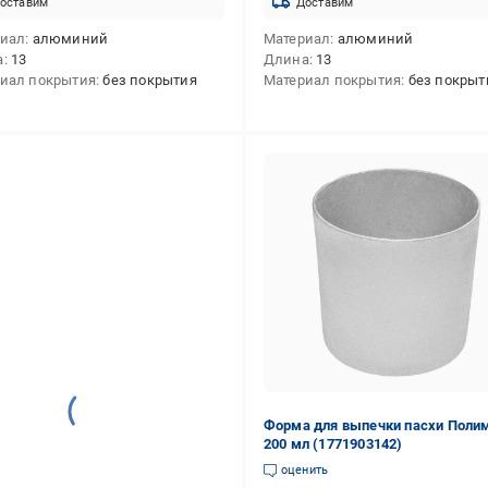
оставим
Доставим
риал
алюминий
Материал
алюминий
а
13
Длина
13
иал покрытия
без покрытия
Материал покрытия
без покрыт
Форма для выпечки пасхи Поли
200 мл (1771903142)
оценить