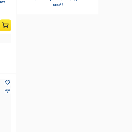
мет
свой!