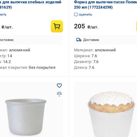
 для выпечки хлебных изделий
Форма для выпечки пасхи Поли
(81629)
250 мл (1772244298)
нить
оценить
0
205
₴/шт.
₴/шт.
оставим
Доставим
риал
алюминий
Материал
алюминий
етр
14
Ширина
7.6
а
14.2
Диаметр
7.6
иал покрытия
без покрытия
Длина
7.6