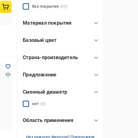
без покрытия
(11)
Материал покрытия
антипригарное
(2)
Базовый цвет
без покрытия
(9)
серебро
(7)
Страна-производитель
серый
(4)
Китай
(1)
Предложение
Украина
(10)
один товар
(1)
Сменный диаметр
нет
(1)
Область применения
для духовых шкафов
(11)
Нет нужного фильтра? Предложите