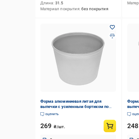
Длина
31.5
Матер
Материал покрытия
без покрытия
Форма алюминиевая литая для
Форма
выпечки с усиленным бортиком по
выпеч
краю 2 л (88324)
краю 
оценить
оце
269
24
₴/шт.