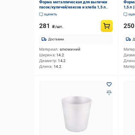
Форма металлическая для выпечки
Форма
пасок/куличей/кексов и хлеба 1,5 л
1,5 л 
(1561541648)
оценить
оце
281
25
₴/шт.
Доставим
Д
Материал
алюминий
Мате
Ширина
14.2
Диам
Диаметр
14.2
Длин
Длина
14.2
Матер