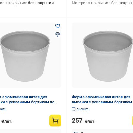
иал покрытия
без покрытия
Материал покрытия
без покрыт
 алюминиевая литая для
Форма алюминиевая литая для
ки с усиленным бортиком по
выпечки с усиленным бортиком
1 л (88326)
краю 1,5 л (88325)
нить
оценить
8
257
₴/шт.
₴/шт.