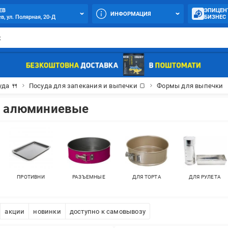
ЕВ
ЭПИЦЕН
ИНФОРМАЦИЯ
в, ул. Полярная, 20-Д
БИЗНЕС
уда 🍴
Посуда для запекания и выпечки 🍞
Формы для выпечки
и алюминиевые
ПРОТИВНИ
РАЗЪЕМНЫЕ
ДЛЯ ТОРТА
ДЛЯ РУЛЕТА
акции
новинки
доступно к самовывозу