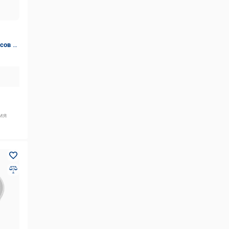
сов с
л
ия