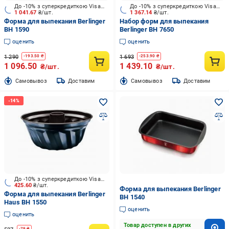
До -10% з суперкредиткою Visa Вигода
До -10% з суперкредиткою Visa Вигода
1 041.67
₴/шт.
1 367.14
₴/шт.
Форма для выпекания Berlinger
Набор форм для выпекания
BH 1590
Berlinger BH 7650
оценить
оценить
1 290
1 693
-
193.50
₴
-
253.90
₴
1 096.50
1 439.10
₴/шт.
₴/шт.
Cамовывоз
Доставим
Cамовывоз
Доставим
До -10% з суперкредиткою Visa Вигода
425.60
₴/шт.
Форма для выпекания Berlinger
Форма для выпекания Berlinger
BH 1540
Haus BH 1550
оценить
оценить
Товар доступен в других
-
79
₴