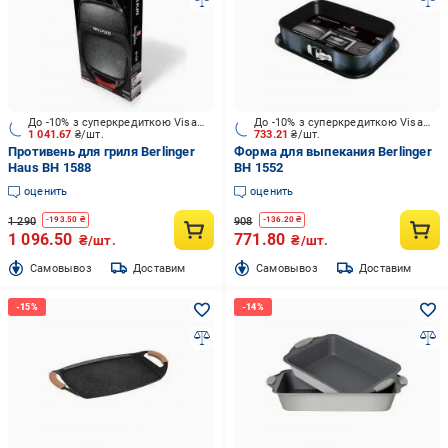
До -10% з суперкредиткою Visa Вигода
До -10% з суперкредиткою Visa Вигода
1 041.67
₴/шт.
733.21
₴/шт.
Противень для гриля Berlinger
Форма для выпекания Berlinger
Haus BH 1588
BH 1552
оценить
оценить
1 290
908
-
193.50
₴
-
136.20
₴
1 096.50
771.80
₴/шт.
₴/шт.
Cамовывоз
Доставим
Cамовывоз
Доставим