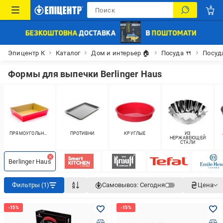
Эпицентр К
Каталог
Дом и интерьер 🏠
Посуда 🍴
Посуд
Формы для выпечки Berlinger Haus
ПРЯМОУГОЛЬНЫЕ
ПРОТИВНИ
КРУГЛЫЕ
ИЗ
НЕРЖАВЕЮЩЕЙ
СТАЛИ
Berlinger Haus
Фильтры (1)
Самовывоз:
Сегодня
Цена