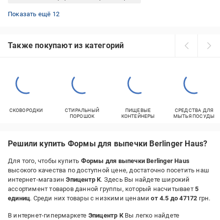
Алюминиевые формы для торта
Формы для выпечки для хлеба и рулета стальные
Силиконовые формы для выпечки сердечки
Формы для выпечки Tescoma силиконовые
Формы для выпечки пасхи металлические
Формы для хлеба и рулета керамические
Формы для выпечки для пасхи стальные
Бумажные формы для аэрогрилей
Формы для выпечки металлические Китай
Формы для выпечки для печенья стальные
Формы для выпечки для хлеба и рулета силикон
Формы для выпечки пасхи силиконовые
Показать ещё 12
Также покупают из категорий
СКОВОРОДКИ
СТИРАЛЬНЫЙ
ПИЩЕВЫЕ
СРЕДСТВА ДЛЯ
ПОРОШОК
КОНТЕЙНЕРЫ
МЫТЬЯ ПОСУДЫ
Решили купить Формы для выпечки Berlinger Haus?
Для того, чтобы купить
Формы для выпечки Berlinger Haus
высокого качества по доступной цене, достаточно посетить наш
интернет-магазин
Эпицентр К
. Здесь Вы найдете широкий
ассортимент товаров данной группы, который насчитывает
5
единиц
. Среди них товары с низкими ценами
от 4.5 до 47172
грн.
В интернет-гипермаркете
Эпицентр К
Вы легко найдете