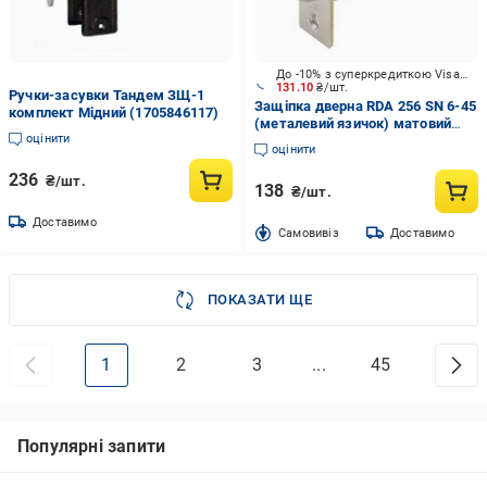
До -10% з суперкредиткою Visa Вигода
131.10
₴/шт.
Ручки-засувки Тандем ЗЩ-1
Защіпка дверна RDA 256 SN 6-45
комплект Мідний (1705846117)
(металевий язичок) матовий
оцінити
нікель
оцінити
236
₴/шт.
138
₴/шт.
Доставимо
Cамовивіз
Доставимо
ПОКАЗАТИ ЩЕ
1
2
3
...
45
Популярні запити