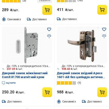
10
3
3 варіанти
411
289
₴/шт.
₴/шт.
Доставимо
Cамовивіз
Доставимо
До -10% з суперкредиткою Visa Вигода
До -10% з суперкредиткою Visa Вигода
237.69
₴/шт.
938.60
₴/шт.
Дверний замок міжкімнатний
Дверний замок вхідний Apecs
Comit 81700 магнітний хром
1601-АВ без циліндра антична
бронза
оцінити
1
250.20
988
₴/шт.
₴/шт.
Доставимо
Cамовивіз
Доставимо