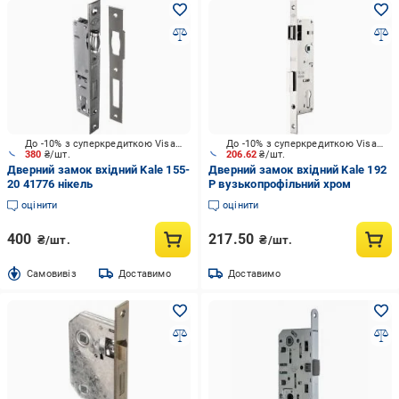
До -10% з суперкредиткою Visa Вигода
До -10% з суперкредиткою Visa Вигода
380
₴/шт.
206.62
₴/шт.
Дверний замок вхідний Kale 155-
Дверний замок вхідний Kale 192
20 41776 нікель
Р вузькопрофільний хром
оцінити
оцінити
400
217.50
₴/шт.
₴/шт.
Cамовивіз
Доставимо
Доставимо