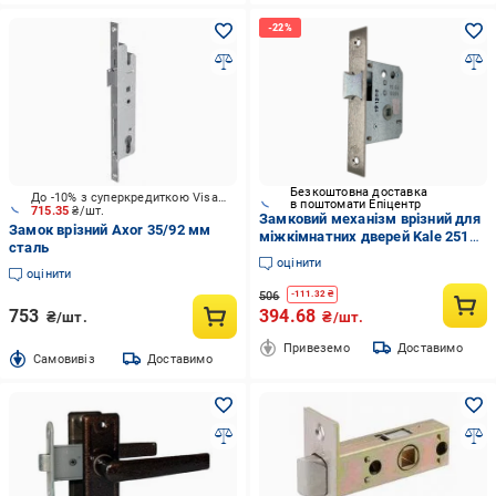
Безкоштовна доставка
До -10% з суперкредиткою Visa Вигода
в поштомати Епіцентр
715.35
₴/шт.
Замковий механізм врізний для
Замок врізний Axor 35/92 мм
міжкімнатних дверей Kale 251
сталь
Kut Nikel (310049)
оцінити
оцінити
506
-
111.32
₴
753
394.68
₴/шт.
₴/шт.
Привеземо
Доставимо
Cамовивіз
Доставимо