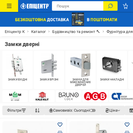
Епіцентр К
Каталог
Будівництво та ремонт 🔨
Фурнітура дл
Замки дверні
ЗАМКИ ВХІДНІ
ЗАМКИ ВРІЗНІ
ЗАМКИ ДЛЯ
ЗАМКИ НАКЛАДНІ
МІЖКІМНАТНИХ
ДВЕРЕЙ
Фільтри
Самовивіз:
Сьогодні
Ціна