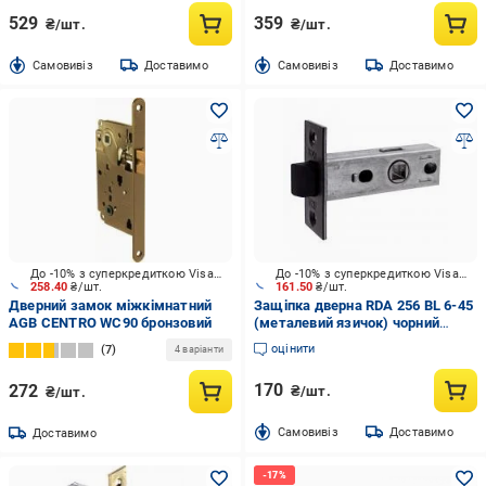
529
359
₴/шт.
₴/шт.
Cамовивіз
Доставимо
Cамовивіз
Доставимо
До -10% з суперкредиткою Visa Вигода
До -10% з суперкредиткою Visa Вигода
258.40
₴/шт.
161.50
₴/шт.
Дверний замок міжкімнатний
Защіпка дверна RDA 256 BL 6-45
AGB CENTRO WC90 бронзовий
(металевий язичок) чорний
матовий
оцінити
7
4 варіанти
170
272
₴/шт.
₴/шт.
Cамовивіз
Доставимо
Доставимо