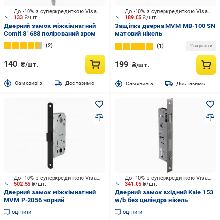
До -10% з суперкредиткою Visa Вигода
До -10% з суперкредиткою Visa Вигода
133
₴/шт.
189.05
₴/шт.
Дверний замок міжкімнатний
Защіпка дверна MVM МB-100 SN
Comit 81688 полірований хром
матовий нікель
2
1
2 варіанти
140
199
₴/шт.
₴/шт.
Cамовивіз
Доставимо
Cамовивіз
Доставимо
До -10% з суперкредиткою Visa Вигода
До -10% з суперкредиткою Visa Вигода
502.55
₴/шт.
341.05
₴/шт.
Дверний замок міжкімнатний
Дверний замок вхідний Kale 153
MVM P-2056 чорний
w/b без циліндра нікель
оцінити
оцінити