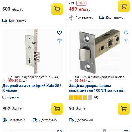
617
-
128
₴
503
489
₴/шт.
₴/шт.
Привеземо
Доставимо
Доставимо
До -10% з суперкредиткою Visa Вигода
До -10% з суперкредиткою Visa Вигода
856.90
₴/шт.
85.50
₴/шт.
Дверний замок вхідний Kale 252
Защіпка дверна Latuna
R нікель
міжкімнатна 100 SN матовий
нікель
оцінити
4
902
90
₴/шт.
₴/шт.
Cамовивіз
Доставимо
Доставимо