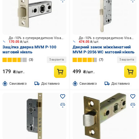
До -10% з суперкредиткою Visa Вигода
До -10% з суперкредиткою Visa Вигода
170.05
₴/шт.
474.05
₴/шт.
Защіпка дверна MVM P-100
Дверний замок міжкімнатний
матовий нікель
MVM P-2056 WC матовий нікель
3
7
5 варіантів
5 варіантів
179
499
₴/шт.
₴/шт.
Cамовивіз
Доставимо
Cамовивіз
Доставимо