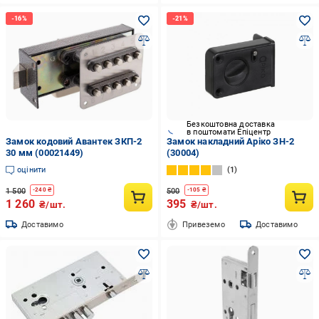
Безкоштовна доставка
в поштомати Епіцентр
Замок кодовий Авантек ЗКП-2
Замок накладний Аріко ЗН-2
30 мм (00021449)
(30004)
оцінити
1
1 500
500
-
240
₴
-
105
₴
1 260
395
₴/шт.
₴/шт.
Доставимо
Привеземо
Доставимо