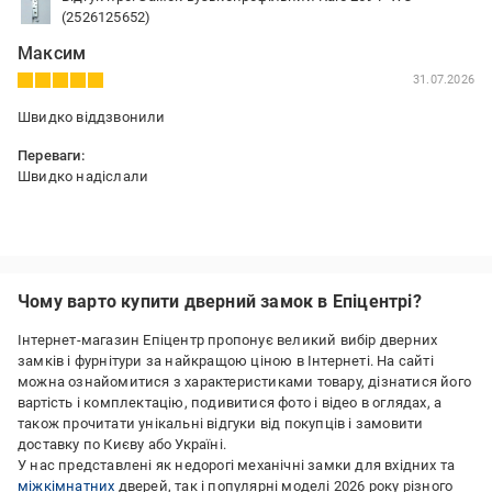
(2526125652)
Максим
31.07.2026
Швидко віддзвонили
Переваги:
Швидко надіслали
Чому варто купити дверний замок в Епіцентрі?
Інтернет-магазин Епіцентр пропонує великий вибір дверних
замків і фурнітури за найкращою ціною в Інтернеті. На сайті
можна ознайомитися з характеристиками товару, дізнатися його
вартість і комплектацію, подивитися фото і відео в оглядах, а
також прочитати унікальні відгуки від покупців і замовити
доставку по Києву або Україні.
У нас представлені як недорогі механічні замки для вхідних та
міжкімнатних
дверей, так і популярні моделі 2026 року різного