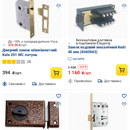
Безкоштовна доставка
До -10% з суперкредиткою Visa Вигода
в поштомати Епіцентр
374.30
₴/шт.
Замок кодовий механічний Kedr
Дверний замок міжкімнатний
40 мм (8043942)
Kale 251 WC латунь
оцінити
2
1 400
-
240
₴
394
1 160
₴/шт.
₴/шт.
Привеземо
Доставимо
Cамовивіз
Доставимо