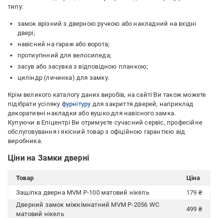
типу:
замок врізний з дверною ручкою або накладний на вхідні
двері;
навісний на гараж або ворота;
протиугінний для велосипеда;
засув або засувка з відповідною планкою;
циліндр (личинка) для замку.
Крім великого каталогу даних виробів, на сайті Ви також можете
підібрати усіляку
фурнітуру
для закриття дверей, наприклад
декоративні накладки або вушко для навісного замка.
Купуючи в Епіцентрі Ви отримуєте сучасний сервіс, професійне
обслуговування і якісний товар з офіційною гарантією від
виробника.
Ціни на Замки дверні
Товар
Ціна
Защіпка дверна MVM P-100 матовий нікель
179 ₴
Дверний замок міжкімнатний MVM P-2056 WC
499 ₴
матовий нікель