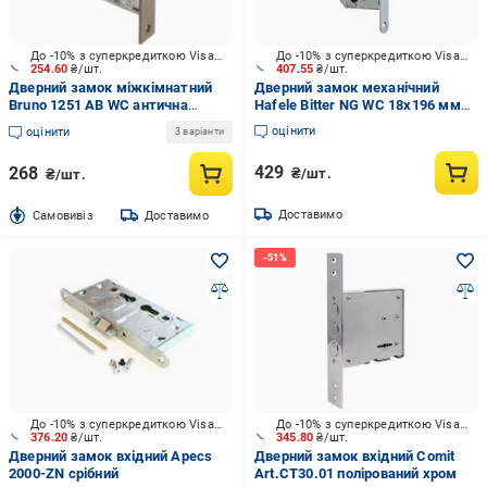
До -10% з суперкредиткою Visa Вигода
До -10% з суперкредиткою Visa Вигода
254.60
₴/шт.
407.55
₴/шт.
Дверний замок міжкімнатний
Дверний замок механічний
Bruno 1251 AB WC антична
Hafele Bitter NG WC 18х196 мм
латунь
матовий хром
оцінити
оцінити
3 варіанти
429
268
₴/шт.
₴/шт.
Доставимо
Cамовивіз
Доставимо
До -10% з суперкредиткою Visa Вигода
До -10% з суперкредиткою Visa Вигода
376.20
₴/шт.
345.80
₴/шт.
Дверний замок вхідний Apecs
Дверний замок вхідний Comit
2000-ZN срібний
Art.CТ30.01 полірований хром