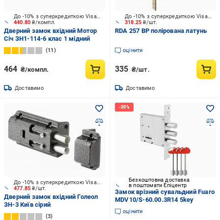
До -10% з суперкредиткою Visa Вигода
До -10% з суперкредиткою Visa Вигода
440.80
₴/компл.
318.25
₴/шт.
Дверний замок вхідний Мотор
RDA 257 BP полірована латунь
Січ ЗН1-114-6 клас 1 мідний
11
оцінити
464
335
₴/компл.
₴/шт.
Доставимо
Доставимо
Безкоштовна доставка
До -10% з суперкредиткою Visa Вигода
в поштомати Епіцентр
477.85
₴/шт.
Замок врізний сувальдний Fuaro
Дверний замок вхідний Голеол
MDV10/S-60.00.3R14 5key
ЗН-3 Київ сірий
оцінити
3