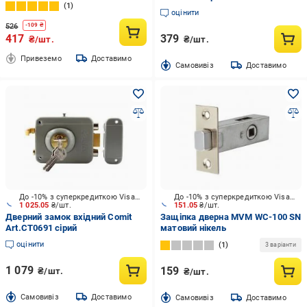
Чорний
1
оцінити
526
-
109
₴
417
379
₴/шт.
₴/шт.
Привеземо
Доставимо
Cамовивіз
Доставимо
До -10% з суперкредиткою Visa Вигода
До -10% з суперкредиткою Visa Вигода
1 025.05
₴/шт.
151.05
₴/шт.
Дверний замок вхідний Comit
Защіпка дверна MVM WC-100 SN
Art.CT0691 сірий
матовий нікель
оцінити
1
3 варіанти
1 079
159
₴/шт.
₴/шт.
Cамовивіз
Доставимо
Cамовивіз
Доставимо