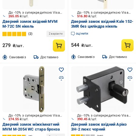
До -10% з суперкредиткою Visa Вигода
До -10% з суперкредиткою Visa Вигода
265.05
₴/шт.
516.80
₴/шт.
Дверний замок вхідний MVM
Дверний замок вхідний Kale 152-
М-72С SN нікель
3MR без циліндра нікель
оцінити
2
2 варіанти
544
279
₴/шт.
₴/шт.
Cамовивіз
Доставимо
Cамовивіз
Доставимо
До -10% з суперкредиткою Visa Вигода
До -10% з суперкредиткою Visa Вигода
274.55
₴/шт.
390.45
₴/шт.
Дверний замок міжкімнатний
Дверний замок вхідний Аріко
MVM M-2054 WC стара бронза
ЗН-2 люкс чорний