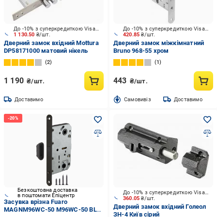
До -10% з суперкредиткою Visa Вигода
До -10% з суперкредиткою Visa Вигода
1 130.50
₴/шт.
420.85
₴/шт.
Дверний замок вхідний Mottura
Дверний замок міжкімнатний
DP58171000 матовий нікель
Bruno 968-55 хром
2
1
1 190
443
₴/шт.
₴/шт.
Доставимо
Cамовивіз
Доставимо
Безкоштовна доставка
До -10% з суперкредиткою Visa Вигода
в поштомати Епіцентр
360.05
₴/шт.
Засувка врізна Fuaro
Дверний замок вхідний Голеол
MAGNM96WC-50 M96WC-50 BL
ЗН-4 Київ сірий