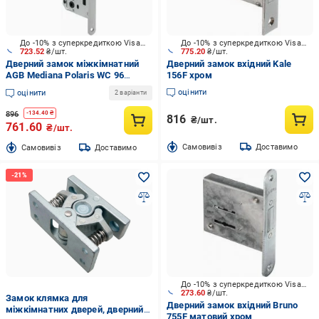
До -10% з суперкредиткою Visa Вигода
До -10% з суперкредиткою Visa Вигода
723.52
₴/шт.
775.20
₴/шт.
Дверний замок міжкімнатний
Дверний замок вхідний Kale
AGB Mediana Polaris WC 96
156F хром
матовий хром
оцінити
оцінити
2 варіанти
896
-
134.40
₴
816
₴/шт.
761.60
₴/шт.
Cамовивіз
Доставимо
Cамовивіз
Доставимо
До -10% з суперкредиткою Visa Вигода
273.60
₴/шт.
Замок клямка для
Дверний замок вхідний Bruno
міжкімнатних дверей, дверний
755F матовий хром