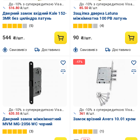
До -10% з суперкредиткою Visa Вигода
До -10% з суперкредиткою Visa Вигода
516.80
₴/шт.
85.50
₴/шт.
Дверний замок вхідний Kale 152-
Защіпка дверна Latuna
3MR без циліндра латунь
міжкімнатна 100 PB латунь
5
4
544
90
₴/шт.
₴/шт.
Cамовивіз
Доставимо
Cамовивіз
Доставимо
До -10% з суперкредиткою Visa Вигода
До -10% з суперкредиткою Visa Вигода
635.55
₴/шт.
361
₴/шт.
Дверний замок міжкімнатний
Замок врізний Avers 10.01 хром
MVM MG-2056 WC чорний
3
1