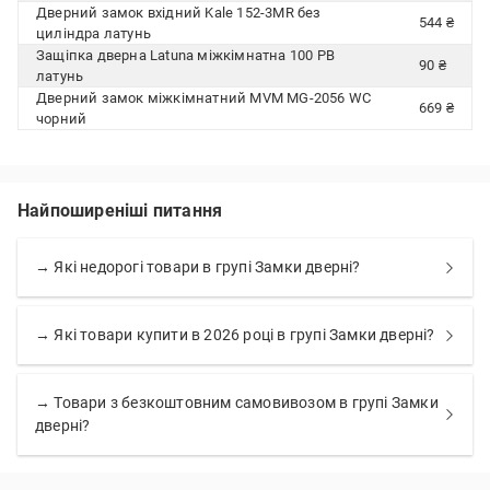
Дверний замок вхідний Kale 152-3MR без
544 ₴
циліндра латунь
Защіпка дверна Latuna міжкімнатна 100 PB
90 ₴
латунь
Дверний замок міжкімнатний MVM MG-2056 WC
669 ₴
чорний
Найпоширеніші питання
→ Які недорогі товари в групі Замки дверні?
→ Які товари купити в 2026 році в групі Замки дверні?
→ Товари з безкоштовним самовивозом в групі Замки
дверні?