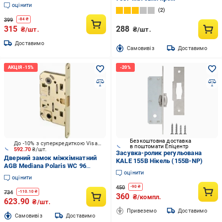
фіксатор металевий (Y00347)
оцінити
2
399
-
84
₴
315
288
₴/шт.
₴/шт.
Доставимо
Cамовивіз
Доставимо
Безкоштовна доставка
До -10% з суперкредиткою Visa Вигода
в поштомати Епіцентр
592.70
₴/шт.
Засувка-ролик регульована
Дверний замок міжкімнатний
KALE 155B Нікель (155B-NP)
AGB Mediana Polaris WC 96
оцінити
латунь
оцінити
450
-
90
₴
734
-
110.10
₴
360
₴/компл.
623.90
₴/шт.
Привеземо
Доставимо
Cамовивіз
Доставимо