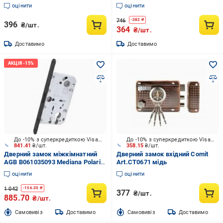
оцінити
оцінити
746
-
382
₴
396
₴/шт.
364
₴/шт.
Доставимо
Доставимо
До -10% з суперкредиткою Visa Вигода
До -10% з суперкредиткою Visa Вигода
841.41
₴/шт.
358.15
₴/шт.
Дверний замок міжкімнатний
Дверний замок вхідний Comit
AGB B061035093 Mediana Polaris
Art.CT0671 мідь
чорний
оцінити
оцінити
1 042
-
156.30
₴
377
₴/шт.
885.70
₴/шт.
Cамовивіз
Доставимо
Cамовивіз
Доставимо