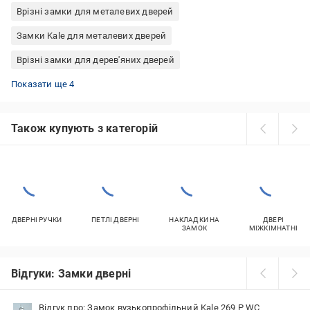
Врізні замки для металевих дверей
Замки Kale для металевих дверей
Врізні замки для дерев'яних дверей
Замок врізний під циліндр
Защіпки для міжкімнатних дверей
Защіпки для хвірток
Замки врізні Apecs
Показати ще 4
Також купують з категорій
ДВЕРНІ РУЧКИ
ПЕТЛІ ДВЕРНІ
НАКЛАДКИ НА
ДВЕРІ
ЗАМОК
МІЖКІМНАТНІ
Відгуки: Замки дверні
Відгук про: Замок вузькопрофільний Kale 269 P WC