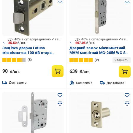
До -10% з суперкредиткою Visa Вигода
До -10% з суперкредиткою Visa Вигода
85.50
₴/шт.
607.05
₴/шт.
Защіпка дверна Latuna
Дверний замок міжкімнатний
міжкімнатна 100 AB стара
MVM магнітний MG-2056 WC SN
бронза
матовий нікель
5
2
3 варіанти
90
639
₴/шт.
₴/шт.
Доставимо
Cамовивіз
Доставимо