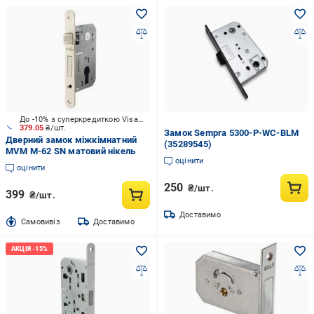
До -10% з суперкредиткою Visa Вигода
379.05
₴/шт.
Замок Sempra 5300-P-WC-BLM
Дверний замок міжкімнатний
(35289545)
MVM M-62 SN матовий нікель
оцінити
оцінити
250
₴/шт.
399
₴/шт.
Доставимо
Cамовивіз
Доставимо