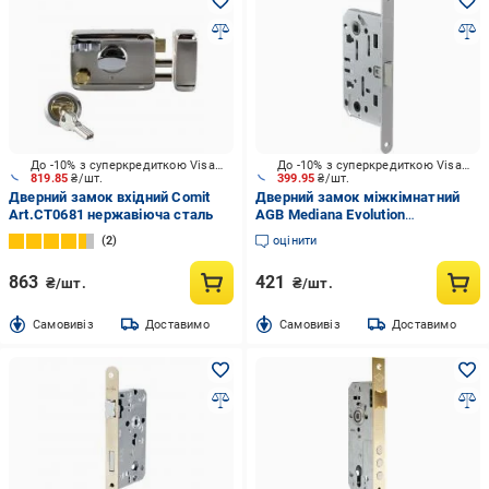
До -10% з суперкредиткою Visa Вигода
До -10% з суперкредиткою Visa Вигода
819.85
₴/шт.
399.95
₴/шт.
Дверний замок вхідний Comit
Дверний замок міжкімнатний
Art.CT0681 нержавіюча сталь
AGB Mediana Evolution
B011025041 матовий хром
2
оцінити
863
421
₴/шт.
₴/шт.
Cамовивіз
Доставимо
Cамовивіз
Доставимо