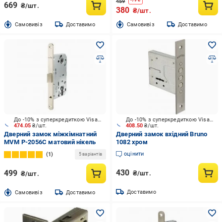
459
-
79
₴
669
₴/шт.
380
₴/шт.
Cамовивіз
Доставимо
Cамовивіз
Доставимо
До -10% з суперкредиткою Visa Вигода
До -10% з суперкредиткою Visa Вигода
474.05
₴/шт.
408.50
₴/шт.
Дверний замок міжкімнатний
Дверний замок вхідний Bruno
MVM P-2056C матовий нікель
1082 хром
оцінити
1
5 варіантів
430
499
₴/шт.
₴/шт.
Доставимо
Cамовивіз
Доставимо