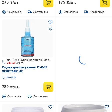
275
175
₴/шт.
₴/шт.
Cамовивіз
Доставимо
Cамовивіз
Доставимо
До -10% з суперкредиткою Visa Вигода
749.55
₴/шт.
Рідина для пакування 114633
GEBETANCHE
оцінити
789
₴/шт.
Cамовивіз
Доставимо