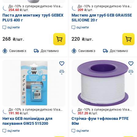
До -10% з суперкредиткою Visa Вигода
До -10% з суперкредиткою Visa Вигода
254.60
₴/шт.
209
₴/шт.
Паста для монтажу труб GEBEX
Мастило для труб GEB GRAISSE
PLUS 400 г
SILICONE 20 г
оцінити
оцінити
268
220
₴/шт.
₴/шт.
Cамовивіз
Доставимо
Cамовивіз
Доставимо
До -10% з суперкредиткою Visa Вигода
До -10% з суперкредиткою Visa Вигода
191.90
₴/шт.
357.20
₴/шт.
Нитка GEB поліамідна для
Стрічка-фум тефлонова PTFE
пакування GW25 515200
80м
оцінити
оцінити