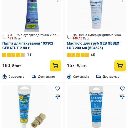
До -10% з суперкредиткою Visa Вигода
До -10% з суперкредиткою Visa Вигода
171
₴/шт.
149.15
₴/шт.
Паста для пакування 103102
Мастило для труб GEB GEBEX
GEBATUT 2 80 г.
LUB 200 мл (504625)
11
2
180
157
₴/шт.
₴/шт.
Cамовивіз
Доставимо
Cамовивіз
Доставимо