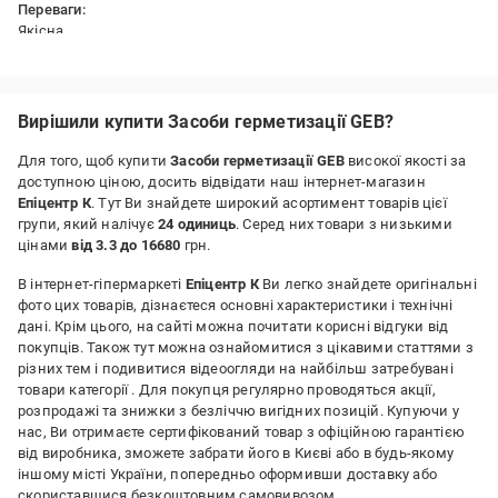
Переваги:
Якісна
Недоліки:
Немає
Вирішили купити Засоби герметизації GEB?
Для того, щоб купити
Засоби герметизації GEB
високої якості за
доступною ціною, досить відвідати наш інтернет-магазин
Епіцентр К
. Тут Ви знайдете широкий асортимент товарів цієї
групи, який налічує
24 одиниць
. Серед них товари з низькими
цінами
від 3.3 до 16680
грн.
В інтернет-гіпермаркеті
Епіцентр К
Ви легко знайдете оригінальні
фото цих товарів, дізнаєтеся основні характеристики і технічні
дані. Крім цього, на сайті можна почитати корисні відгуки від
покупців. Також тут можна ознайомитися з цікавими статтями з
різних тем і подивитися відеоогляди на найбільш затребувані
товари категорії
. Для покупця регулярно проводяться акції,
розпродажі та знижки з безліччю вигідних позицій. Купуючи у
нас, Ви отримаєте сертифікований товар з офіційною гарантією
від виробника, зможете забрати його в Києві або в будь-якому
іншому місті України, попередньо оформивши доставку або
скориставшися безкоштовним самовивозом.