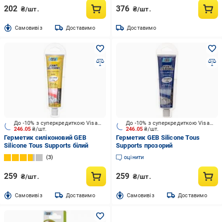
202
376
₴/шт.
₴/шт.
Cамовивіз
Доставимо
Доставимо
До -10% з суперкредиткою Visa Вигода
До -10% з суперкредиткою Visa Вигода
246.05
₴/шт.
246.05
₴/шт.
Герметик силіконовий GEB
Герметик GEB Silicone Tous
Silicone Tous Supports білий
Supports прозорий
3
оцінити
259
259
₴/шт.
₴/шт.
Cамовивіз
Доставимо
Cамовивіз
Доставимо