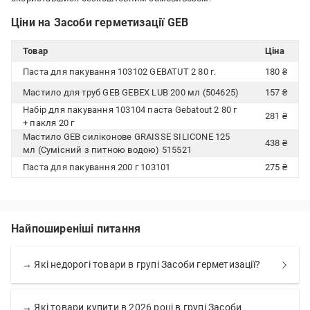
Ціни на Засоби герметизації GEB
Товар
Ціна
Паста для пакування 103102 GEBATUT 2 80 г.
180 ₴
Мастило для труб GEB GEBEX LUB 200 мл (504625)
157 ₴
Набір для пакування 103104 паста Gebatout 2 80 г
281 ₴
+ пакля 20 г
Мастило GEB силіконове GRAISSE SILICONE 125
438 ₴
мл (Сумісний з питною водою) 515521
Паста для пакування 200 г 103101
275 ₴
Найпоширеніші питання
→ Які недорогі товари в групі Засоби герметизації?
→ Які товари купити в 2026 році в групі Засоби