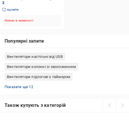
2
оцінити
Немає в наявності
Популярні запити
Вентилятори настільні від USB
Вентилятори колонні зі зволоженням
Вентилятори підлогові з таймером
Вентилятори підлогові безлопатеві
Вентилятори підлоговиі з іонізацією
Вентилятори підлогові з пультом ДК
Вентилятори підлогові Domotec
Маленькі USB вентилятори
Вентилятори підлогові колонні
Вентилятори настільні від мережі
Вентилятори підлогові з металевими лопатями
Вентилятори підлогові Ardesto
Вентилятори підлогові білі
Вентилятори від батарейок ручні
Вентилятори підлогові безшумні
Показати ще 12
Також купують з категорій