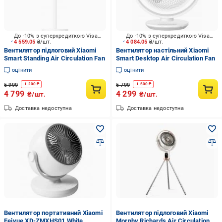
До -10% з суперкредиткою Visa Вигода
До -10% з суперкредиткою Visa Вигода
4 559.05
₴/шт.
4 084.05
₴/шт.
Вентилятор підлоговий Xiaomi
Вентилятор настільний Xiaomi
Smart Standing Air Circulation Fan
Smart Desktop Air Circulation Fan
оцінити
оцінити
5 999
5 799
-
1 200
₴
-
1 500
₴
4 799
4 299
₴/шт.
₴/шт.
Доставка недоступна
Доставка недоступна
Вентилятор портативний Xiaomi
Вентилятор підлоговий Xiaomi
Feiyue XD-ZMXHS01 White
Morphy Richards Air Circulation