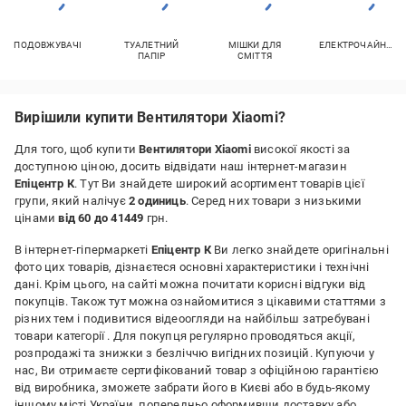
ПОДОВЖУВАЧІ
ТУАЛЕТНИЙ
МІШКИ ДЛЯ
ЕЛЕКТРОЧАЙНИКИ
ПАПІР
СМІТТЯ
Вирішили купити Вентилятори Xiaomi?
Для того, щоб купити
Вентилятори Xiaomi
високої якості за
доступною ціною, досить відвідати наш інтернет-магазин
Епіцентр К
. Тут Ви знайдете широкий асортимент товарів цієї
групи, який налічує
2 одиниць
. Серед них товари з низькими
цінами
від 60 до 41449
грн.
В інтернет-гіпермаркеті
Епіцентр К
Ви легко знайдете оригінальні
фото цих товарів, дізнаєтеся основні характеристики і технічні
дані. Крім цього, на сайті можна почитати корисні відгуки від
покупців. Також тут можна ознайомитися з цікавими статтями з
різних тем і подивитися відеоогляди на найбільш затребувані
товари категорії
. Для покупця регулярно проводяться акції,
розпродажі та знижки з безліччю вигідних позицій. Купуючи у
нас, Ви отримаєте сертифікований товар з офіційною гарантією
від виробника, зможете забрати його в Києві або в будь-якому
іншому місті України, попередньо оформивши доставку або