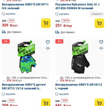
278.10
₴/шт.
225.90
₴/пар
Велорукавички GREY'S GR18711
Рукавички Nakamura Dolo IV J
5/6 зелений
421826-900694 M зелений
оцінити
оцінити
3 варіанти
339
-
30
₴
419
-
168
₴
309
251
₴/шт.
₴/пар
Доставимо
Доставимо
До -10% з суперкредиткою Visa Вигода
До -10% з суперкредиткою Visa Вигода
278.10
₴/шт.
576.90
₴/шт.
Велорукавички GREY'S дитячі
Велорукавички GREY'S GR18113
GR18715 13/14 зелений із
L чорний
чорним
оцінити
оцінити
339
699
-
30
₴
-
58
₴
309
641
₴/шт.
₴/шт.