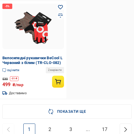
Велосипедні рукавички BeCool L
Червоний з білим (TR-CLO-082)
оцінити
2 варіанти
530
-
31
₴
499
₴/пар
Доставимо
ПОКАЗАТИ ЩЕ
1
2
3
...
17