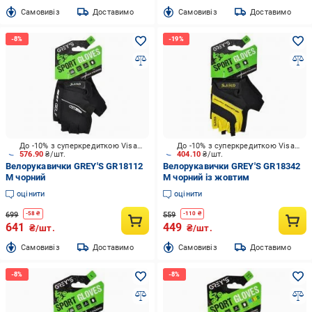
Cамовивіз
Доставимо
Cамовивіз
Доставимо
До -10% з суперкредиткою Visa Вигода
До -10% з суперкредиткою Visa Вигода
576.90
₴/шт.
404.10
₴/шт.
Велорукавички GREY'S GR18112
Велорукавички GREY'S GR18342
M чорний
M чорний із жовтим
оцінити
оцінити
699
559
-
58
₴
-
110
₴
641
449
₴/шт.
₴/шт.
Cамовивіз
Доставимо
Cамовивіз
Доставимо