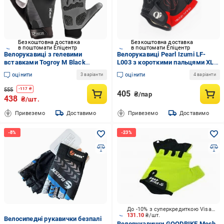
Безкоштовна доставка
Безкоштовна доставка
в поштомати Епіцентр
в поштомати Епіцентр
Велорукавиці з гелевими
Велорукавиці Pearl Izumi LF-
вставками Togroy M Black
L003 з короткими пальцями ХL
(HP050548)
Black/Red (G0001133)
оцінити
оцінити
3 варіанти
4 варіанти
555
-
117
₴
405
₴/пар
438
₴/шт.
Привеземо
Доставимо
Привеземо
Доставимо
До -10% з суперкредиткою Visa Вигода
131.10
₴/шт.
Велосипедні рукавички безпалі
Велорукавички GOODBIKE Mesh