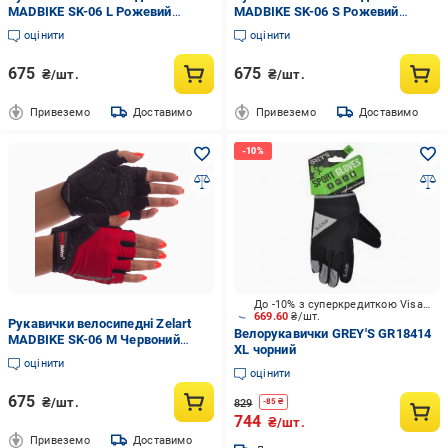
MADBIKE SK-06 L Рожевий
MADBIKE SK-06 S Рожевий
(DR005242)
(DR005243)
оцінити
оцінити
675
675
₴/шт.
₴/шт.
Привеземо
Доставимо
Привеземо
Доставимо
До -10% з суперкредиткою Visa Вигода
669.60
₴/шт.
Рукавички велосипедні Zelart
Велорукавички GREY'S GR18414
MADBIKE SK-06 M Червоний
XL чорний
(DR005240)
оцінити
оцінити
675
₴/шт.
829
-
85
₴
744
₴/шт.
Привеземо
Доставимо