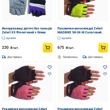
Велорукавиці дитячі без пальців
Рукавички велосипедні Zelart
Zelart XS Фіолетовий з білим
MADBIKE SK-06 M Салатовий
(DR005245)
оцінити
оцінити
230
675
₴/шт.
₴/шт.
Доставимо
Привеземо
Доставимо
Рукавички велосипедні Zelart
Рукавички велосипедні Zelart