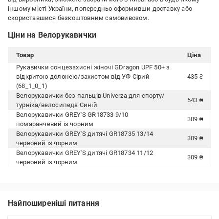
іншому місті України, попередньо оформивши доставку або
скориставшися безкоштовним самовивозом.
Ціни на Велорукавички
Товар
Ціна
Рукавички сонцезахисні жіночі GDragon UPF 50+ з
відкритою долонею/захистом від УФ Сірий
435 ₴
(68_1_0_1)
Велорукавички без пальців Univerza для спорту/
543 ₴
турніка/велосипеда Синій
Велорукавички GREY'S GR18733 9/10
309 ₴
помаранчевий із чорним
Велорукавички GREY'S дитячі GR18735 13/14
309 ₴
червоний із чорним
Велорукавички GREY'S дитячі GR18734 11/12
309 ₴
червоний із чорним
Найпоширеніші питання