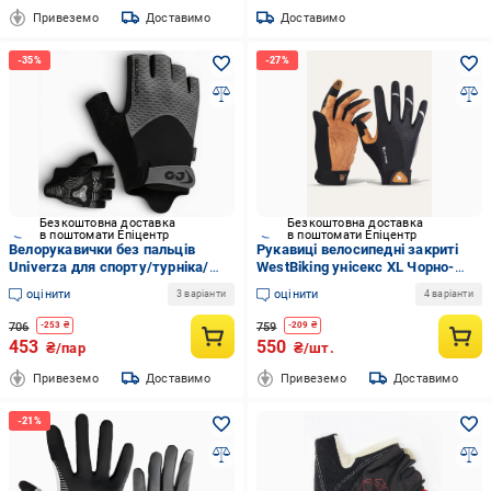
Привеземо
Доставимо
Доставимо
Безкоштовна доставка
Безкоштовна доставка
в поштомати Епіцентр
в поштомати Епіцентр
Велорукавички без пальців
Рукавиці велосипедні закриті
Univerza для спорту/турніка/
WestBiking унісекс XL Чорно-
велосипеда Сірий
коричневий (73579)
оцінити
оцінити
3 варіанти
4 варіанти
706
759
-
253
₴
-
209
₴
453
550
₴/пар
₴/шт.
Привеземо
Доставимо
Привеземо
Доставимо