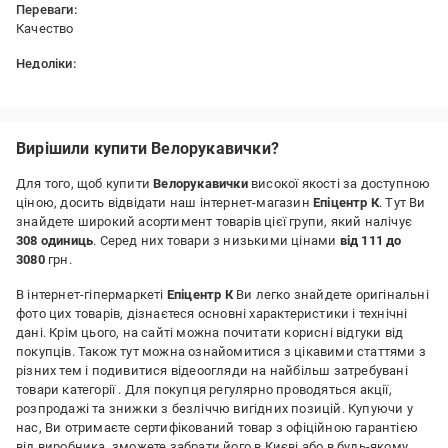
Переваги:
Качество
Недоліки:
Нет
Вирішили купити Велорукавички?
Для того, щоб купити
Велорукавички
високої якості за доступною
ціною, досить відвідати наш інтернет-магазин
Епіцентр К
. Тут Ви
знайдете широкий асортимент товарів цієї групи, який налічує
308 одиниць
. Серед них товари з низькими цінами
від 111 до
3080
грн.
В інтернет-гіпермаркеті
Епіцентр К
Ви легко знайдете оригінальні
фото цих товарів, дізнаєтеся основні характеристики і технічні
дані. Крім цього, на сайті можна почитати корисні відгуки від
покупців. Також тут можна ознайомитися з цікавими статтями з
різних тем і подивитися відеоогляди на найбільш затребувані
товари категорії
. Для покупця регулярно проводяться акції,
розпродажі та знижки з безліччю вигідних позицій. Купуючи у
нас, Ви отримаєте сертифікований товар з офіційною гарантією
від виробника, зможете забрати його в Києві або в будь-якому