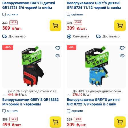
Велорукавички GREY'S дитячі
Велорукавички GREY'S дитячі
GR18721 5/6 чорний із синім
GR18724 11/12 чорний із синім
оцінити
оцінити
339
339
-
30
₴
-
30
₴
309
309
₴/шт.
₴/шт.
Доставимо
Cамовивіз
Доставимо
До -10% з суперкредиткою Visa Вигода
До -10% з суперкредиткою Visa Вигода
449.10
₴/шт.
278.10
₴/шт.
Велорукавички GREY'S GR18332
Велорукавички GREY'S дитячі
M чорний із червоним
GR18722 7/8 чорний із синім
оцінити
оцінити
559
339
-
60
₴
-
30
₴
499
309
₴/шт.
₴/шт.