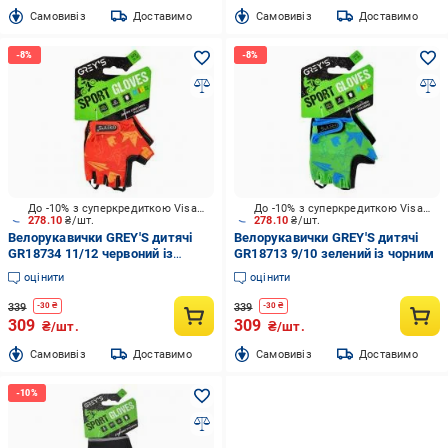
Cамовивіз
Доставимо
Cамовивіз
Доставимо
До -10% з суперкредиткою Visa Вигода
До -10% з суперкредиткою Visa Вигода
278.10
₴/шт.
278.10
₴/шт.
Велорукавички GREY'S дитячі
Велорукавички GREY'S дитячі
GR18734 11/12 червоний із
GR18713 9/10 зелений із чорним
чорним
оцінити
оцінити
339
339
-
30
₴
-
30
₴
309
309
₴/шт.
₴/шт.
Cамовивіз
Доставимо
Cамовивіз
Доставимо