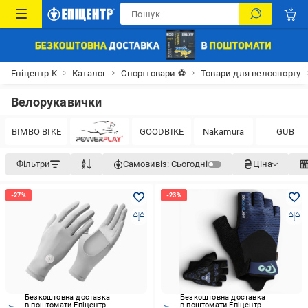
Епіцентр К
Каталог
Спорттовари ⚽
Товари для велоспорту
Велорукавички
BIMBO BIKE
GOODBIKE
Nakamura
GUB
Фільтри
Самовивіз:
Сьогодні
Ціна
Безкоштовна доставка
Безкоштовна доставка
в поштомати Епіцентр
в поштомати Епіцентр