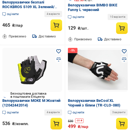
122.55
₴/шт.
Велорукавички безпалі
Велорукавички BIMBO BIKE
ROCKBROS S109 XL Зелений/
Funny L червоний
Чорний (2390)
оцінити
4 варіанти
оцінити
10 варіантів
465
₴/пар
129
₴/шт.
Привеземо
Доставимо
Привеземо
Доставимо
Безкоштовна доставка
в поштомати Епіцентр
Велорукавички MOKE M Жовтий
Велорукавички BeCool XL
(12042442014)
Чорний з білим (TR-CLO-080)
оцінити
оцінити
4 варіанти
3 варіанти
530
-
31
₴
536
₴/компл.
499
₴/пар