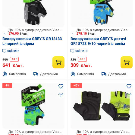
До -10% з суперкредиткою Visa Вигода
До -10% з суперкредиткою Visa Вигода
576.90
₴/шт.
278.10
₴/шт.
Велорукавички GREY'S GR18133
Велорукавички GREY'S дитячі
L чорний із сірим
GR18723 9/10 чорний із синім
оцінити
оцінити
699
339
-
58
₴
-
30
₴
641
309
₴/шт.
₴/шт.
Cамовивіз
Доставимо
Cамовивіз
Доставимо
До -10% з суперкредиткою Visa Вигода
До -10% з суперкредиткою Visa Вигода