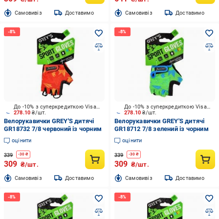
Cамовивіз
Доставимо
Cамовивіз
Доставимо
До -10% з суперкредиткою Visa Вигода
До -10% з суперкредиткою Visa Вигода
278.10
₴/шт.
278.10
₴/шт.
Велорукавички GREY'S дитячі
Велорукавички GREY'S дитячі
GR18732 7/8 червоний із чорним
GR18712 7/8 зелений із чорним
оцінити
оцінити
339
339
-
30
₴
-
30
₴
309
309
₴/шт.
₴/шт.
Cамовивіз
Доставимо
Cамовивіз
Доставимо