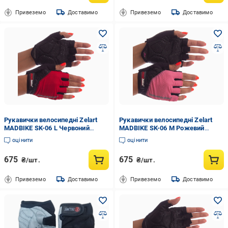
Привеземо
Доставимо
Привеземо
Доставимо
Рукавички велосипедні Zelart
Рукавички велосипедні Zelart
MADBIKE SK-06 L Червоний
MADBIKE SK-06 M Рожевий
(DR005241)
(DR005244)
оцінити
оцінити
675
675
₴/шт.
₴/шт.
Привеземо
Доставимо
Привеземо
Доставимо