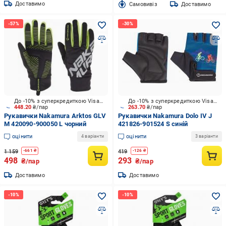
Доставимо
Cамовивіз
Доставимо
До -10% з суперкредиткою Visa Вигода
До -10% з суперкредиткою Visa Вигода
448.20
₴/пар
263.70
₴/пар
Рукавички Nakamura Arktos GLV
Рукавички Nakamura Dolo IV J
M 420090-900050 L чорний
421826-901524 S синій
оцінити
оцінити
4 варіанти
3 варіанти
1 159
419
-
661
₴
-
126
₴
498
293
₴/пар
₴/пар
Доставимо
Доставимо