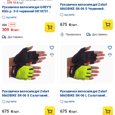
278.10
₴/шт.
Рукавички велосипедні Zelart
Рукавички велосипедні GREY'S
MADBIKE SK-06 S Червоний
Kids р. 5-6 червоний GR18731
(DR005239)
оцінити
SS24 різнокольоровий
оцінити
675
₴/шт.
339
-
30
₴
309
₴/шт.
Привеземо
Доставимо
Доставимо
Рукавички велосипедні Zelart
Рукавички велосипедні Zelart
MADBIKE SK-06 S Салатовий
MADBIKE SK-06 L Салатовий
(DR005246)
(DR005247)
оцінити
оцінити
675
675
₴/шт.
₴/шт.