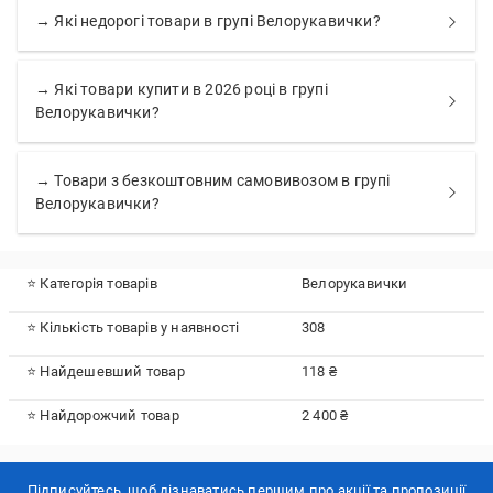
→ Які недорогі товари в групі Велорукавички?
→ Які товари купити в 2026 році в групі
Велорукавички?
→ Товари з безкоштовним самовивозом в групі
Велорукавички?
⭐ Категорія товарів
Велорукавички
⭐ Кількість товарів у наявності
308
⭐ Найдешевший товар
118 ₴
⭐ Найдорожчий товар
2 400 ₴
Підписуйтесь, щоб дізнаватись першим про акції та пропозиції