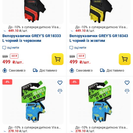
До -10% з суперкредиткою Visa Вигода
До -10% з суперкредиткою Visa Вигода
449.10
₴/шт.
449.10
₴/шт.
Велорукавички GREY'S GR18333
Велорукавички GREY'S GR18343
L чорний із червоним
L чорний із жовтим
оцінити
оцінити
559
559
-
60
₴
-
60
₴
499
499
₴/шт.
₴/шт.
Cамовивіз
Доставимо
Cамовивіз
Доставимо
До -10% з суперкредиткою Visa Вигода
До -10% з суперкредиткою Visa Вигода
278.10
₴/шт.
278.10
₴/шт.