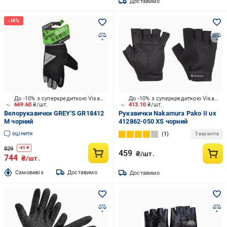
Доставимо
До -10% з суперкредиткою Visa Вигода
До -10% з суперкредиткою Visa Вигода
669.60
₴/шт.
413.10
₴/шт.
Велорукавички GREY'S GR18412
Рукавички Nakamura Pako II ux
M чорний
412862-050 XS чорний
оцінити
1
5 варіантів
829
-
85
₴
459
₴/шт.
744
₴/шт.
Cамовивіз
Доставимо
Доставимо