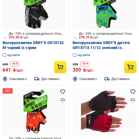
До -10% з суперкредиткою Visa Вигода
До -10% з суперкредиткою Visa Вигода
576.90
₴/шт.
278.10
₴/шт.
Велорукавички GREY'S GR18132
Велорукавички GREY'S дитячі
M чорний із сірим
GR18714 11/12 зелений із
чорним
оцінити
оцінити
699
339
-
58
₴
-
30
₴
641
309
₴/шт.
₴/шт.
Cамовивіз
Доставимо
Cамовивіз
Доставимо
До -10% з суперкредиткою Visa Вигода