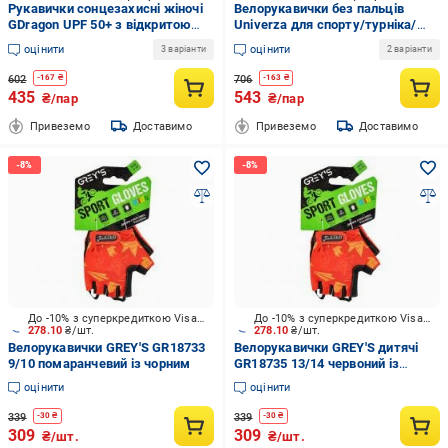
Рукавички сонцезахисні жіночі
Велорукавички без пальців
GDragon UPF 50+ з відкритою
Univerza для спорту/турніка/
долонею/захистом від УФ Сірий
велосипеда Синій
оцінити
оцінити
3 варіанти
2 варіанти
(68_1_0_1)
602
706
-
167
₴
-
163
₴
435
543
₴/пар
₴/пар
Привеземо
Доставимо
Привеземо
Доставимо
До -10% з суперкредиткою Visa Вигода
До -10% з суперкредиткою Visa Вигода
278.10
₴/шт.
278.10
₴/шт.
Велорукавички GREY'S GR18733
Велорукавички GREY'S дитячі
9/10 помаранчевий із чорним
GR18735 13/14 червоний із
чорним
оцінити
оцінити
339
339
-
30
₴
-
30
₴
309
309
₴/шт.
₴/шт.