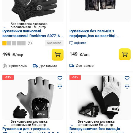
Безкоштовна доставка
в поштомати Епіцентр
Рукавички повнопалі
Рукавички без пальців з
вологозахисні Rockbros S077-6 L
перфорацією на застібці-
Чорний (4105)
липучці зі штучної шкіри Чорний
оцінити
1
5 варіантів
(3000004667)
149
499
₴/шт.
₴/пар
Доставимо
Привеземо
Доставимо
Безкоштовна доставка
Безкоштовна доставка
в поштомати Епіцентр
в поштомати Епіцентр
Рукавички для тренувань
Велорукавички без пальців