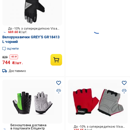
До -10% з суперкредиткою Visa Вигода
669.60
₴/шт.
Велорукавички GREY'S GR18413
L чорний
оцінити
829
-
85
₴
744
₴/шт.
Доставимо
Безкоштовна доставка
До -10% з суперкредиткою Visa Вигода
в поштомати Епіцентр