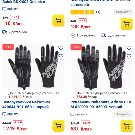
Baisk BSK-002 One size
L зелений
Black/Blue (25441764)
оцінити
1
5 варіантів
129
-
11
₴
180
-
42
₴
118
₴/шт.
138
₴/шт.
Доставимо
Привеземо
Доставимо
До -10% з суперкредиткою Visa Вигода
До -10% з суперкредиткою Visa Вигода
1 124.10
₴/пар
573.30
₴/пар
Велорукавички Nakamura
Рукавички Nakamura Arktos GLV
420644-901-050 L чорний
M 420090-901050 XL чорний
оцінити
оцінити
4 варіанти
1 559
-
310
₴
1 159
-
522
₴
1 249
637
₴/пар
₴/пар