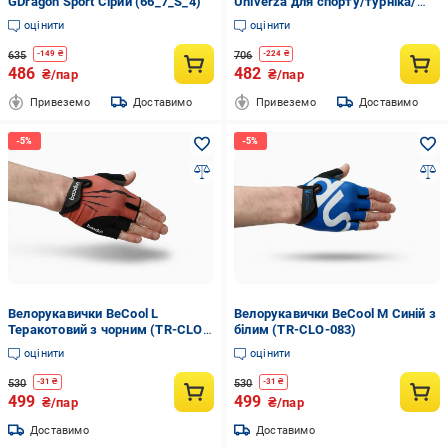
GDragon Sport Сірий (66_7_S_4)
Univerza для спорту/турніка/
велосипеда Білий
оцінити
оцінити
635
706
-
149
₴
-
224
₴
486
482
₴/пар
₴/пар
Привеземо
Доставимо
Привеземо
Доставимо
Велорукавички BeCool L
Велорукавички BeCool М Синій з
Теракотовий з чорним (TR-CLO-
білим (TR-CLO-083)
077)
оцінити
оцінити
530
530
-
31
₴
-
31
₴
499
499
₴/пар
₴/пар
Доставимо
Доставимо