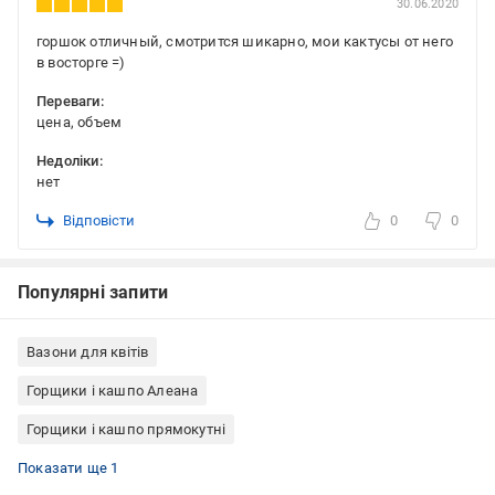
30.06.2020
горшок отличный, смотрится шикарно, мои кактусы от него
в восторге =)
Переваги:
цена, объем
Недоліки:
нет
Відповісти
0
0
Популярні запити
Вазони для квітів
Горщики і кашпо Алеана
Горщики і кашпо прямокутні
Горщики для квітів пластикові
Показати ще 1