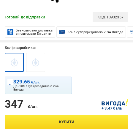
Готовий до відправки
КОД
10932357
Безкоштовна доставка
-5% з суперкредиткою VISA Вигода
в поштомати Епіцентр
Колір виробника:
329.65
₴/шт.
До -10% з суперкредиткою Visa
Вигода
347
₴/шт.
+ 3.47 бала
КУПИТИ