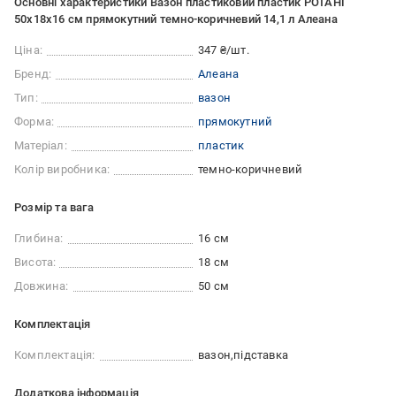
Основні характеристики Вазон пластиковий пластик РОТАНГ
50x18x16 см прямокутний темно-коричневий 14,1 л Алеана
Ціна:
347 ₴/шт.
Бренд:
Алеана
Тип:
вазон
Форма:
прямокутний
Матеріал:
пластик
Колір виробника:
темно-коричневий
Розмір та вага
Глибина:
16 см
Висота:
18 см
Довжина:
50 см
Комплектація
Комплектація:
вазон
підставка
Додаткова інформація