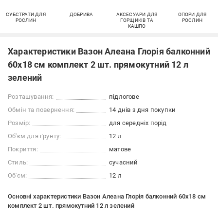
СУБСТРАТИ ДЛЯ
ДОБРИВА
АКСЕСУАРИ ДЛЯ
ОПОРИ ДЛЯ
РОСЛИН
ГОРЩИКІВ ТА
РОСЛИН
КАШПО
Характеристики Вазон Алеана Глорія балконний
60х18 см комплект 2 шт. прямокутний 12 л
зелений
Розташування:
підлогове
Обмін та повернення:
14 днів з дня покупки
Розмір:
для середніх порід
Об'єм для ґрунту:
12 л
Покриття:
матове
Стиль:
сучасний
Об'єм:
12 л
Основні характеристики Вазон Алеана Глорія балконний 60х18 см
комплект 2 шт. прямокутний 12 л зелений