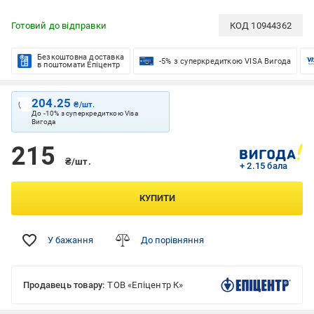
Готовий до відправки
КОД
10944362
Безкоштовна доставка
-5% з суперкредиткою VISA Вигода
в поштомати Епіцентр
204.25
₴/шт.
До -10% з суперкредиткою Visa
Вигода
215
₴/шт.
+ 2.15 бала
КУПИТИ
У бажання
До порівняння
Продавець товару:
ТОВ «Епіцентр К»