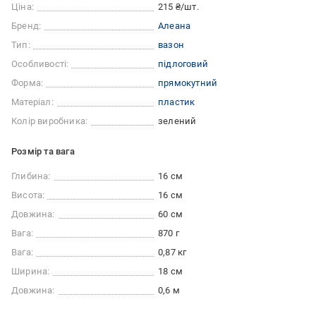
Ціна:
215 ₴/шт.
Бренд:
Алеана
Тип:
вазон
Особливості:
підлоговий
Форма:
прямокутний
Матеріал:
пластик
Колір виробника:
зелений
Розмір та вага
Глибина:
16 см
Висота:
16 см
Довжина:
60 см
Вага:
870 г
Вага:
0,87 кг
Ширина:
18 см
Довжина:
0,6 м