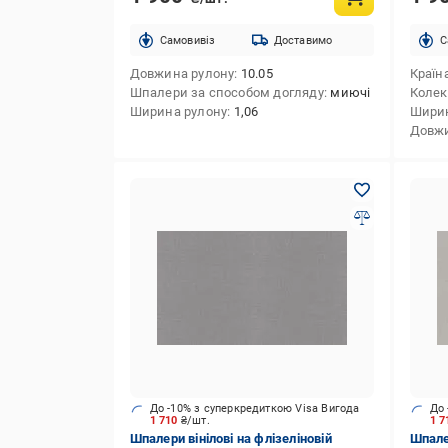
Cамовивіз
Доставимо
C
Довжина рулону
10.05
Країн
Шпалери за способом догляду
миючі
Колек
Ширина рулону
1,06
Ширин
Довжи
До -10% з суперкредиткою Visa Вигода
До 
1 710
₴/шт.
1 
Шпалери вінілові на флізеліновій
Шпалер