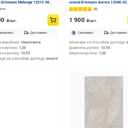
і Erismann Melange 12213-36
основі Erismann Aurora 12246-02
10,05 м
1,06x10,05 м
нити
2
00
1 900
₴/шт.
₴/шт.
амовивіз
Доставимо
Cамовивіз
Доставимо
а-виробник
Німеччина
Шпалери за способом догляду
а рулону
1,06
Довжина рулону
10.05
на рулону
10.05
Ширина рулону
1,06
ри за способом догляду
миючі