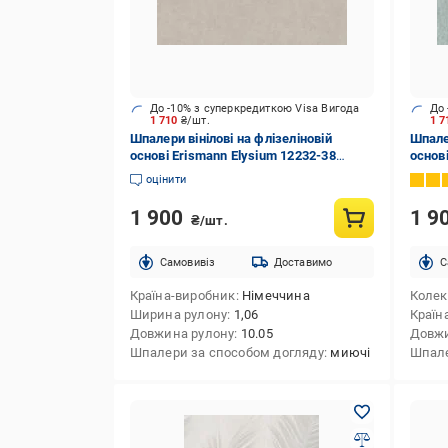
До -10% з суперкредиткою Visa Вигода
До 
1 710
₴/шт.
1 
Шпалери вінілові на флізеліновій
Шпалер
основі Erismann Elysium 12232-38
основ
1,06x10,05 м
18 1,0
оцінити
1 900
1 9
₴/шт.
Cамовивіз
Доставимо
C
Країна-виробник
Німеччина
Колек
Ширина рулону
1,06
Країн
Довжина рулону
10.05
Довжи
Шпалери за способом догляду
миючі
Шпале