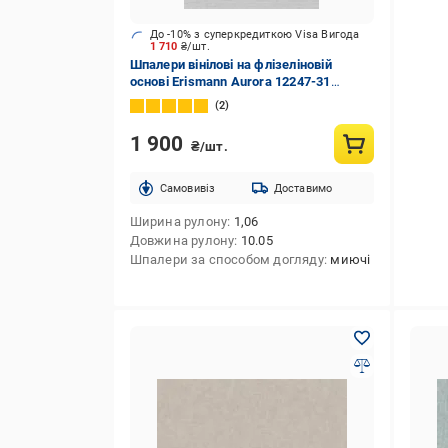
До -10% з суперкредиткою Visa Вигода
1 710
₴/шт.
Шпалери вінілові на флізеліновій
основі Erismann Aurora 12247-31
1,06x10,05 м
2
1 900
₴/шт.
Cамовивіз
Доставимо
Ширина рулону
1,06
Довжина рулону
10.05
Шпалери за способом догляду
миючі