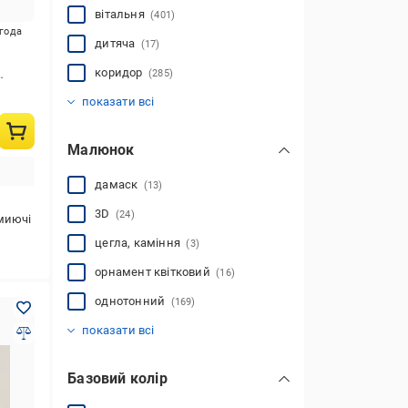
вітальня
(401)
игода
дитяча
(17)
коридор
(285)
передпокій
ванна
офісні приміщення
інше
(44)
(16)
(349)
(125)
показати всі
Малюнок
дамаск
(13)
3D
(24)
миючі
цегла, каміння
(3)
орнамент квітковий
(16)
однотонний
(169)
фактурний
смуга
вензель
орнамент класичний
орнамент геометричний
рогожка
абстракція
мармур
природа
текстиль
орнамент рослинний
деревина
(8)
(6)
(24)
(15)
(10)
(18)
(1)
(111)
(59)
(21)
(44)
(68)
показати всі
Базовий колір