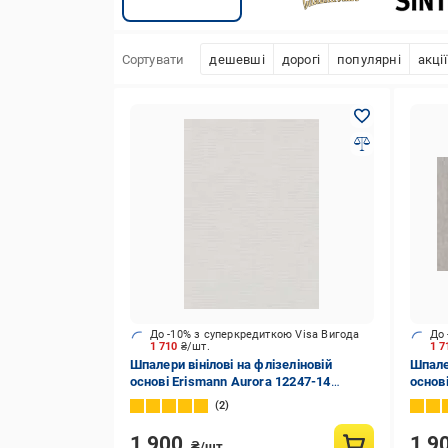
Сортувати
дешевші
дорогі
популярні
акції
До -10% з суперкредиткою Visa Вигода
До 
1 710
₴/шт.
1 
Шпалери вінілові на флізеліновій
Шпалер
основі Erismann Aurora 12247-14
основ
1,06x10,05 м
37 1,0
2
1 900
1 9
₴/шт.