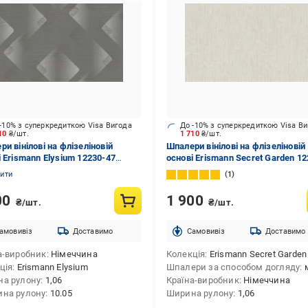
-10% з суперкредиткою Visa Вигода
До -10% з суперкредиткою Visa В
710
₴/шт.
1 710
₴/шт.
и вінілові на флізеліновій
Шпалери вінілові на флізеліновій
і Erismann Elysium 12230-47
основі Erismann Secret Garden 12
10,05 м
02 1,06x10,05 м
нити
1
00
1 900
₴/шт.
₴/шт.
амовивіз
Доставимо
Cамовивіз
Доставимо
а-виробник
Німеччина
Колекція
Erismann Secret Garden
ція
Erismann Elysium
Шпалери за способом догляду
а рулону
1,06
Країна-виробник
Німеччина
на рулону
10.05
Ширина рулону
1,06