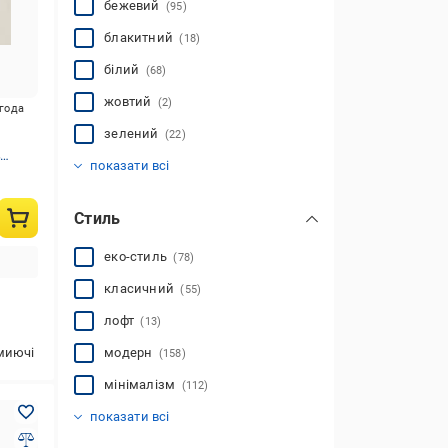
бежевий
(95)
блакитний
(18)
білий
(68)
жовтий
(2)
игода
зелений
(22)
золотистий
коричневий
мультиколор
помаранчевий
рожевий
синій
сірий
фіолетовий
червоний
чорний
4
(105)
(25)
(22)
(12)
(3)
(6)
(16)
(46)
(3)
(6)
показати всі
Стиль
еко-стиль
(78)
класичний
(55)
лофт
(13)
миючі
модерн
(158)
мінімалізм
(112)
прованс
скандинавський
сучасний
ф'южн
хай-тек
(4)
(164)
(2)
(270)
(49)
показати всі