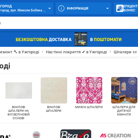
ГОРОД
ЕПІЦЕНТ
ІНФОРМАЦІЯ
ород, вул. Миколи Бобяка (Баб'яка), 48
БІЗНЕС
ремонт 🔨 в Ужгороді
Настінні покриття ✔ в Ужгороді
Шпалери 📜 
оді
ВІНІЛОВІ
ВІНІЛОВІ
МИЮЧІ ШПАЛЕРИ
ШПАЛЕРИ ДЛЯ
ШПАЛЕРИ НА
ШПАЛЕРИ
ДИТЯЧОЇ
ФЛІЗЕЛІНОВІЙ
КІМНАТИ
ОСНОВІ