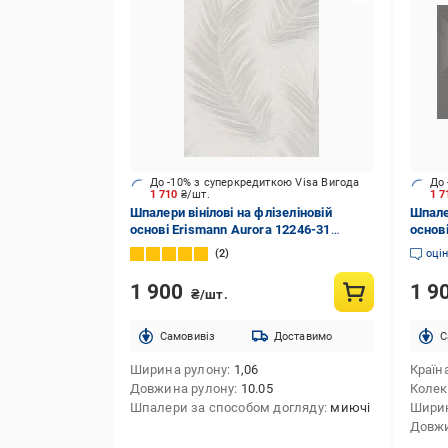
До -10% з суперкредиткою Visa Вигода
До 
1 710
₴/шт.
1 
Шпалери вінілові на флізеліновій
Шпалер
основі Erismann Aurora 12246-31
основ
1,06x10,05 м
1,06x
2
оці
1 900
1 9
₴/шт.
Cамовивіз
Доставимо
C
Ширина рулону
1,06
Країн
Довжина рулону
10.05
Колек
Шпалери за способом догляду
миючі
Ширин
Довжи