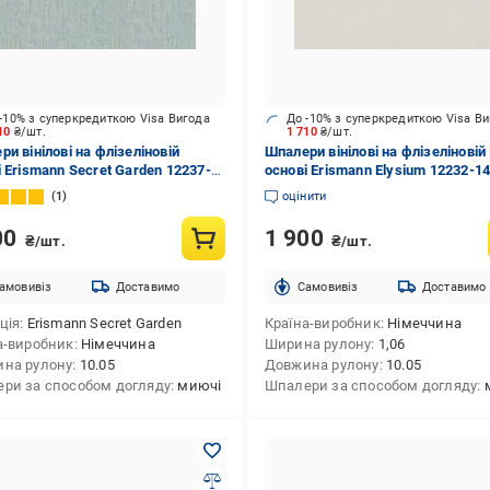
-10% з суперкредиткою Visa Вигода
До -10% з суперкредиткою Visa В
710
₴/шт.
1 710
₴/шт.
и вінілові на флізеліновій
Шпалери вінілові на флізеліновій
і Erismann Secret Garden 12237-
основі Erismann Elysium 12232-1
6x10,05 м
1,06x10,05 м
1
оцінити
00
1 900
₴/шт.
₴/шт.
амовивіз
Доставимо
Cамовивіз
Доставимо
ція
Erismann Secret Garden
Країна-виробник
Німеччина
а-виробник
Німеччина
Ширина рулону
1,06
на рулону
10.05
Довжина рулону
10.05
ри за способом догляду
миючі
Шпалери за способом догляду