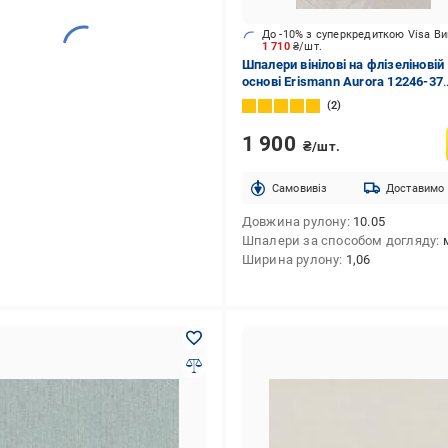
До -10% з суперкредиткою Visa В
1 710
₴/шт.
Шпалери вінілові на флізеліновій
основі Erismann Aurora 12246-37
1,06x10,05 м
2
1 900
₴/шт.
Cамовивіз
Доставимо
Довжина рулону
10.05
Шпалери за способом догляду
Ширина рулону
1,06