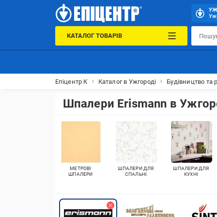
УЖ
Ужг
КАТАЛОГ ТОВАРІВ
Епіцентр К
Каталог в Ужгороді
Будівництво та 
Шпалери Erismann в Ужгор
МЕТРОВІ
ШПАЛЕРИ ДЛЯ
ШПАЛЕРИ ДЛЯ
ШПАЛЕРИ
СПАЛЬНІ
КУХНІ