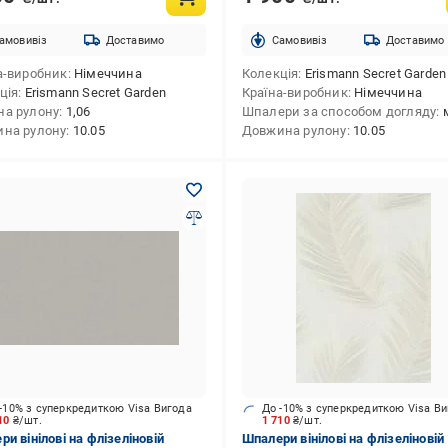
амовивіз
Доставимо
Cамовивіз
Доставимо
а-виробник
Німеччина
Колекція
Erismann Secret Garden
ція
Erismann Secret Garden
Країна-виробник
Німеччина
а рулону
1,06
Шпалери за способом догляду
на рулону
10.05
Довжина рулону
10.05
-10% з суперкредиткою Visa Вигода
До -10% з суперкредиткою Visa В
710
₴/шт.
1 710
₴/шт.
и вінілові на флізеліновій
Шпалери вінілові на флізеліновій