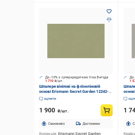
До -10% з суперкредиткою Visa Вигода
До 
1 710
₴/шт.
1 5
Шпалери вінілові на флізеліновій
Шпалер
основі Erismann Secret Garden 12242-
основ
07 1,06x10,05 м
1,06x
оцінити
оці
1 900
1 7
₴/шт.
Cамовивіз
Доставимо
C
Колекція
Erismann Secret Garden
Країн