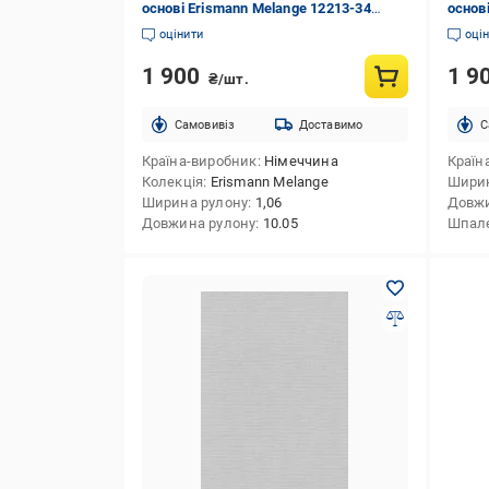
основі Erismann Melange 12213-34
основ
1,06x10,05 м
1,06x
оцінити
оці
1 900
1 9
₴/шт.
Cамовивіз
Доставимо
C
Країна-виробник
Німеччина
Країн
Колекція
Erismann Melange
Ширин
Ширина рулону
1,06
Довжи
Довжина рулону
10.05
Шпале