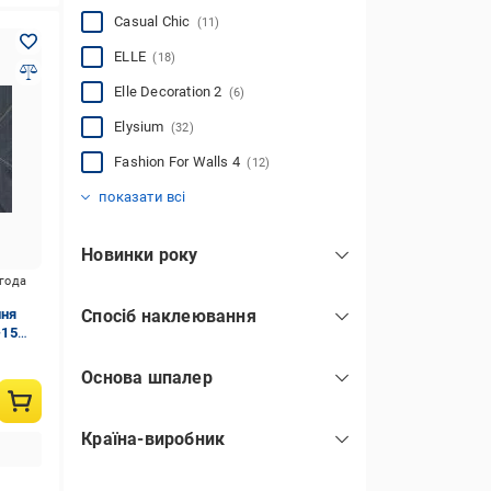
Casual Chic
(11)
ELLE
(18)
Elle Decoration 2
(6)
Elysium
(32)
Fashion For Walls 4
(12)
Gentle
Martinique
Melange
Play of light
Spotlight
Spotlight 2
zoOom
Fashion For Walls
Josepha
Secret Garden
(1)
(1)
(6)
(7)
(23)
(4)
(9)
(14)
(16)
(21)
показати всі
Новинки року
2021
(6)
игода
ння
Спосіб наклеювання
2024
(15)
-15
клей наноситься на стіну
(401)
2025
(160)
Основа шпалер
2026
(12)
флізелін
(402)
Країна-виробник
Німеччина
(380)