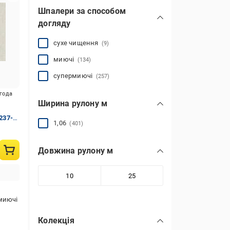
Шпалери за способом
догляду
сухе чищення
(9)
миючі
(134)
супермиючі
(257)
игода
Ширина рулону м
237-
1,06
(401)
Довжина рулону м
миючі
Колекція