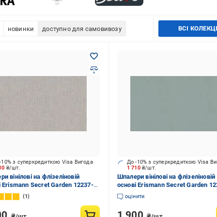
ВСІ КОЛЕКЦІ
новинки
доступно для самовивозу
-10% з суперкредиткою Visa Вигода
До -10% з суперкредиткою Visa В
710
₴/шт.
1 710
₴/шт.
и вінілові на флізеліновій
Шпалери вінілові на флізеліновій
і Erismann Secret Garden 12237-
основі Erismann Secret Garden 12
6x10,05 м
18 1,06x10,05 м
1
оцінити
00
1 900
₴/шт.
₴/шт.