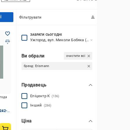
Ї
Фільтрувати
ЗАБРАТИ СЬОГОДНІ
Ужгород, вул. Миколи Бобяка (Баб'яка), 48
Ви обрали
очистити всі
бренд:
Erismann
Продавець
Епіцентр К
(136)
игода
Інший
(266)
242-
Ціна