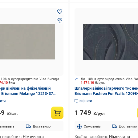
-10% з суперкредиткою Visa Вигода
До -10% з суперкредиткою Visa В
74.10
₴/шт.
1 574.10
₴/рул.
и вінілові на флізеліновій
Шпалери вінілові гарячого тисне
і Erismann Melange 12213-37
Erismann Fashion For Walls 12098
10,05 м
1,06x10,05 м
нити
оцінити
49
1 749
₴/шт.
₴/рул.
амовивіз
Доставимо
Cамовивіз
Доставимо
а-виробник
Німеччина
Країна-виробник
Німеччина