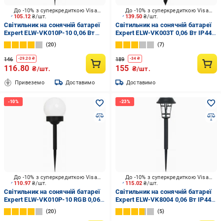
До -10% з суперкредиткою Visa Вигода
До -10% з суперкредиткою Visa Вигода
105.12
₴/шт.
139.50
₴/шт.
Світильник на сонячній батареї
Світильник на сонячній батареї
Expert ELW-VK010P-10 0,06 Вт
Expert ELW-VK003T 0,06 Вт IP44
IP44 білий
чорний
20
7
146
189
-
29.20
₴
-
34
₴
116.80
155
₴/шт.
₴/шт.
Привеземо
Доставимо
Доставимо
До -10% з суперкредиткою Visa Вигода
До -10% з суперкредиткою Visa Вигода
110.97
₴/шт.
115.02
₴/шт.
Світильник на сонячній батареї
Світильник на сонячній батареї
Expert ELW-VK010P-10 RGB 0,06
Expert ELW-VK8004 0,06 Вт IP44
Вт IP54 білий
чорний
20
5