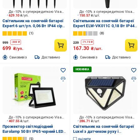
До -10% з суперкредиткою Visa Вигода
До -10% з суперкредиткою Visa Вигода
629.10
₴/уп.
150.57
₴/шт.
Світильник на сонячній батареї
Світильник на сонячній батареї
Expert 6 шт/уп. 0,06 Вт IP44 сірий
Expert ELW-VK011C 0,18 Вт IP44
ELTm-T55-C
чорний
1
8
999
239
-
300
₴
-
71.70
₴
699
167.30
₴/уп.
₴/шт.
Cамовивіз
Доставимо
Cамовивіз
Доставимо
До -10% з суперкредиткою Visa Вигода
До -10% з суперкредиткою Visa Вигода
407.55
₴/шт.
286.71
₴/шт.
Прожектор світлодіодний
Світильник на сонячній батареї
Eurolamp 50 Вт IP65 чорний LED-
Luxel з датчиком руху і
FL-50(B)
акумулятором 24 Вт IP65 чорний
5
оцінити