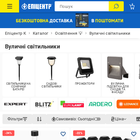
Епіцентр К
Каталог
Освітлення 💡
Вуличні світильники
Вуличні світильники
СВІТИЛЬНИКИ НА
САДОВІ
ПРОЖЕКТОРИ
ВУЛИЧНА
СОНЯЧНІЙ
СВІТИЛЬНИКИ
ПІДСВІТКА ДЛЯ
БАТАРЕЇ
СХОДІВ ТА
ФАСАДУ
Фільтри
Самовивіз:
Сьогодні
Ціна