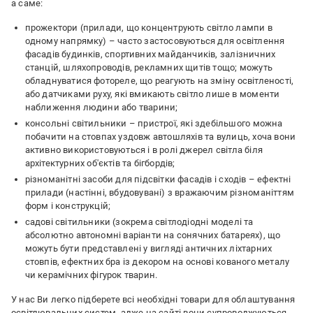
а саме:
прожектори (прилади, що концентрують світло лампи в
одному напрямку) – часто застосовуються для освітлення
фасадів будинків, спортивних майданчиків, залізничних
станцій, шляхопроводів, рекламних щитів тощо; можуть
обладнуватися фотореле, що реагують на зміну освітленості,
або датчиками руху, які вмикають світло лише в моменти
наближення людини або тварини;
консольні світильники – пристрої, які здебільшого можна
побачити на стовпах уздовж автошляхів та вулиць, хоча вони
активно використовуються і в ролі джерел світла біля
архітектурних об'єктів та бігбордів;
різноманітні засоби для підсвітки фасадів і сходів – ефектні
прилади (настінні, вбудовувані) з вражаючим різноманіттям
форм і конструкцій;
садові світильники (зокрема світлодіодні моделі та
абсолютно автономні варіанти на сонячних батареях), що
можуть бути представлені у вигляді античних ліхтарних
стовпів, ефектних бра із декором на основі кованого металу
чи керамічних фігурок тварин.
У нас Ви легко підберете всі необхідні товари для облаштування
освітлювальних систем, адже на сайті вони супроводжуються