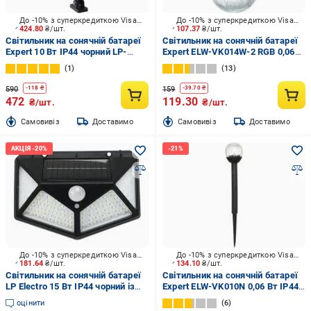
До -10% з суперкредиткою Visa Вигода
До -10% з суперкредиткою Visa Вигода
424.80
₴/шт.
107.37
₴/шт.
Світильник на сонячній батареї
Світильник на сонячній батареї
Expert 10 Вт IP44 чорний LP-
Expert ELW-VK014W-2 RGB 0,06
206110
Вт IP54 хром
1
13
590
159
-
118
₴
-
39.70
₴
472
119.30
₴/шт.
₴/шт.
Cамовивіз
Доставимо
Cамовивіз
Доставимо
До -10% з суперкредиткою Visa Вигода
До -10% з суперкредиткою Visa Вигода
181.64
₴/шт.
134.10
₴/шт.
Світильник на сонячній батареї
Світильник на сонячній батареї
LP Electro 15 Вт IP44 чорний із
Expert ELW-VK010N 0,06 Вт IP44
білим ELLP-3050E-2-PIR
чорний
оцінити
6