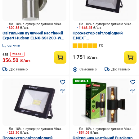
До -10% з суперкредиткою Visa Вигода
До -10% з суперкредиткою Visa Вигода
320.85
₴/шт.
1 663.45
₴/шт.
Світильник вуличний настінний
Прожектор світлодіодний
Expert Hudson ELNX-SS120C-W
E.NEXT
GU10 35 Вт IP44 хром
e.LED.flood.stand.200.6000 200
оцінити
1
Вт IP65 чорний l0790007
655
-
298.50
₴
1 751
₴/шт.
356.50
₴/шт.
Доставимо
Cамовивіз
Доставимо
До -10% з суперкредиткою Visa Вигода
До -10% з суперкредиткою Visa Вигода
222.30
₴/шт.
854.05
₴/шт.
Прожектор світлодіодний
Світильник настінний Eurolamp