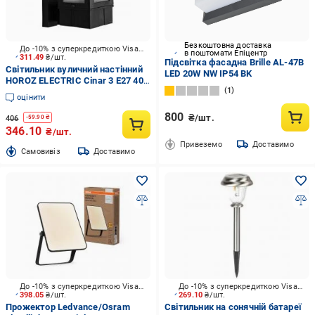
Безкоштовна доставка
До -10% з суперкредиткою Visa Вигода
в поштомати Епіцентр
311.49
₴/шт.
Підсвітка фасадна Brille AL-47B
Світильник вуличний настінний
LED 20W NW IP54 BK
HOROZ ELECTRIC Cinar 3 Е27 40
1
Вт IP44 чорний 400-010-136
оцінити
800
₴/шт.
406
-
59.90
₴
346.10
₴/шт.
Привеземо
Доставимо
Cамовивіз
Доставимо
До -10% з суперкредиткою Visa Вигода
До -10% з суперкредиткою Visa Вигода
398.05
₴/шт.
269.10
₴/шт.
Прожектор Ledvance/Osram
Світильник на сонячній батареї