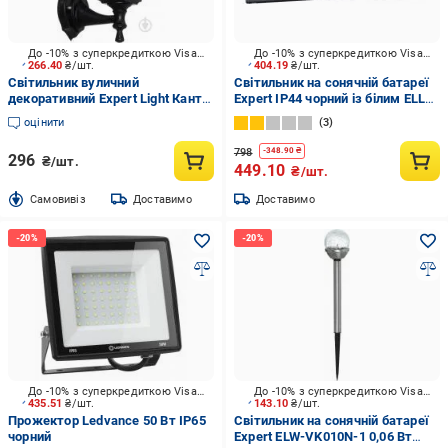
До -10% з суперкредиткою Visa Вигода
До -10% з суперкредиткою Visa Вигода
266.40
₴/шт.
404.19
₴/шт.
Світильник вуличний
Світильник на сонячній батареї
декоративний Expert Light Кантрі
Expert IP44 чорний із білим ELLP-
НС04 GP 1x60 Вт E27 IP44
3030K
оцінити
3
антична латунь GAR-0127-TEП
798
-
348.90
₴
296
₴/шт.
449.10
₴/шт.
Cамовивіз
Доставимо
Доставимо
До -10% з суперкредиткою Visa Вигода
До -10% з суперкредиткою Visa Вигода
435.51
₴/шт.
143.10
₴/шт.
Прожектор Ledvance 50 Вт IP65
Світильник на сонячній батареї
чорний
Expert ELW-VK010N-1 0,06 Вт