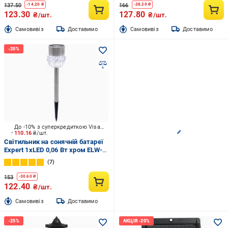
137.50
166
-
14.20
₴
-
38.20
₴
123.30
127.80
₴/шт.
₴/шт.
Cамовивіз
Доставимо
Cамовивіз
Доставимо
До -10% з суперкредиткою Visa Вигода
110.16
₴/шт.
Світильник на сонячній батареї
Expert 1хLED 0,06 Вт хром ELW-
VK014Z
7
153
-
30.60
₴
122.40
₴/шт.
Cамовивіз
Доставимо