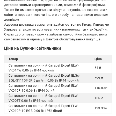
деталізованими характеристиками, описами й фотографіями.
Також Ви зможете прочитати відгуки покупців, що вже встигли
оцінити переваги того чи іншого виробу, та поділитися власним
досвідом.
Адресна доставка замовлень здійснюється по Києву, Львову чи
Харкову, а також по всіх невеликих населених пунктах України.
Окрім цього, товари можна забрати самостійно безкоштовним
самовивозом в одному з Центрів обслуговування покупців.
Ціни на Вуличні світильники
Товар
Ціна
Світильник на сонячній батареї Expert ELW-
54 ₴
VK014W 0,06 Вт IP44 чорний
Світильник на сонячній батареї Expert ELGs-
599 ₴
SGL-S11107-5Р 5 шт/уп. 0,06 Вт IP44 чорний
Світильник на сонячній батареї Expert ELW-
116.80 ₴
VK010P-10 0,06 Вт IP44 білий
Світильник на сонячній батареї Expert ELW-
155 ₴
VK003T 0,06 Вт IP44 чорний
Світильник на сонячній батареї Expert ELW-
123.30 ₴
VK010P-10 RGB 0,06 Вт IP54 білий