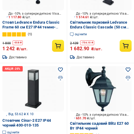
До -10% з суперкредиткою Visa Вигода
До -10% з суперкредиткою Visa Вигода
1 117.80
₴/шт.
1 514.61
₴/шт.
Стовп Ledvance Endura Classic
Світильник парковий Ledvance
Frame 60 см E27 IP44 темно-
Endura Classic Cascade (50 см
сірий
бурштин) E27 IP44 темно-сірий
1
оцінити
1 800
2 439
-
558
₴
-
756.10
₴
1 242
1 682.90
₴/шт.
₴/шт.
Доставимо
Доставимо
Від 53.62 ₴ X 10
До -10% з суперкредиткою Visa Вигода
651.70
₴/шт.
Стовпчик Cinar-2 E27 IP44
Світильник садовий Blitz E27 60
чорний 400-010-135
Вт IP44 чорний
оцінити