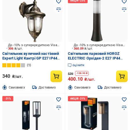
До -10% з суперкредиткою Visa Вигода
До -10% з суперкредиткою Visa Вигода
306
₴/шт.
360.09
₴/шт.
Світильник вуличний настінний
Світильник парковий HOROZ
Expert Light Кантрі GP E27 IP44
ELECTRIC Орхідея-2 E27 IP44
антична латунь GAR-1427-TEП
чорний 400-000-122
1
оцінити
539
-
138.90
₴
340
₴/шт.
400.10
₴/шт.
Cамовивіз
Доставимо
Cамовивіз
Доставимо