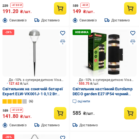
239
189
-
47.80
₴
-
40
₴
191.20
149
₴/шт.
₴/шт.
Cамовивіз
Доставимо
Cамовивіз
Доставимо
До -10% з суперкредиткою Visa Вигода
До -10% з суперкредиткою Visa Вигода
127.62
₴/шт.
555.75
₴/шт.
Світильник на сонячній батареї
Світильник настінний Eurolamp
Expert ELW-VK001J-1 0,12 Вт
DECO garden E27 IP54 чорний
IP44 хром
BRA-2xE27(DECO)L
6
оцінити
189
-
47.20
₴
585
₴/шт.
141.80
₴/шт.
Cамовивіз
Доставимо
Доставимо