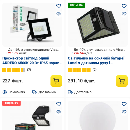
До -10% з суперкредиткою Visa Вигода
До -10% з суперкредиткою Visa Вигода
215.65
₴/шт.
276.54
₴/шт.
Прожектор світлодіодний
Світильник на сонячній батареї
ARDERO 6500K 20 Вт IP65 чорний
Luxel з датчиком руху і
LL-1020ARD
акумулятором 14 Вт IP65 чорний
7
2
SSWL-06C
227
291.10
₴/шт.
₴/шт.
Cамовивіз
Доставимо
Доставимо