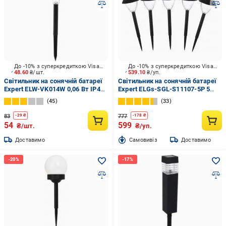
До -10% з суперкредиткою Visa Вигода
До -10% з суперкредиткою Visa Вигода
48.60
₴/шт.
539.10
₴/уп.
Світильник на сонячній батареї
Світильник на сонячній батареї
Expert ELW-VK014W 0,06 Вт IP44
Expert ELGs-SGL-S11107-5Р 5
чорний
шт/уп. 0,06 Вт IP44 чорний
45
33
83
777
-
29
₴
-
178
₴
54
599
₴/шт.
₴/уп.
Доставимо
Cамовивіз
Доставимо