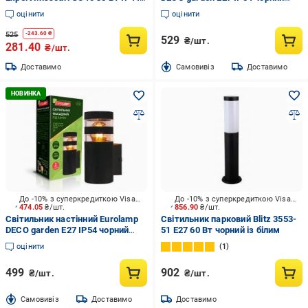
чорний
BRA-1xE27(DECO)R
оцінити
оцінити
525
-
243.60
₴
529
₴/шт.
281.40
₴/шт.
Доставимо
Cамовивіз
Доставимо
До -10% з суперкредиткою Visa Вигода
До -10% з суперкредиткою Visa Вигода
474.05
₴/шт.
856.90
₴/шт.
Світильник настінний Eurolamp
Світильник парковий Blitz 3553-
DECO garden E27 IP54 чорний
51 E27 60 Вт чорний із білим
BRA-1xE27(DECO)L
оцінити
1
499
902
₴/шт.
₴/шт.
Cамовивіз
Доставимо
Доставимо