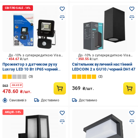
До -10% з суперкредиткою Visa Вигода
До -10% з суперкредиткою Visa Вигода
454.67
₴/шт.
350.55
₴/шт.
Прожектор з датчиком руху
Світильник вуличний настінний
Luxray LED 10 Вт IP65 чорний
LEDCOIN 2 x GU10 /чорний DH147
LXPAL6510S
3
2
563
-
84.40
₴
369
₴/шт.
478.60
₴/шт.
Cамовивіз
Доставимо
Доставимо