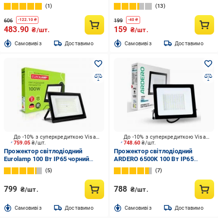
IP44 хром
1
13
606
199
-
122.10
₴
-
40
₴
483.90
159
₴/шт.
₴/шт.
Cамовивіз
Доставимо
Cамовивіз
Доставимо
До -10% з суперкредиткою Visa Вигода
До -10% з суперкредиткою Visa Вигода
759.05
₴/шт.
748.60
₴/шт.
Прожектор світлодіодний
Прожектор світлодіодний
Eurolamp 100 Вт IP65 чорний
ARDERO 6500K 100 Вт IP65
LED-FL-100(B)
чорний LL-1100ARD
5
7
799
788
₴/шт.
₴/шт.
Cамовивіз
Доставимо
Cамовивіз
Доставимо