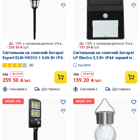
До -10% з суперкредиткою Visa Вигода
До -10% з суперкредиткою Visa Вигода
233.55
₴/шт.
151.24
₴/шт.
Світильник на сонячній батареї
Світильник на сонячній батареї
Expert ELW-VK012-1 0,06 Вт IP44
LP Electro 3,5 Вт IP44 чорний із
чорний
білим ELLP-3030-25-PIR
6
оцінити
346
199
-
86.50
₴
-
39.80
₴
259.50
159.20
₴/шт.
₴/шт.
Cамовивіз
Доставимо
Cамовивіз
Доставимо