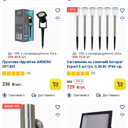
До -10% з суперкредиткою Visa Вигода
До -10% з суперкредиткою Visa Вигода
224.20
₴/шт.
656.10
₴/уп.
Ґрунтова підсвітка ARDERO
Світильник на сонячній батареї
SP1403
Expert 6 шт/уп. 0,06 Вт IP44 сірий
ELTm-T55-RGB
1
1
999
-
270
₴
236
₴/шт.
729
₴/уп.
Cамовивіз
Доставимо
Cамовивіз
Доставимо