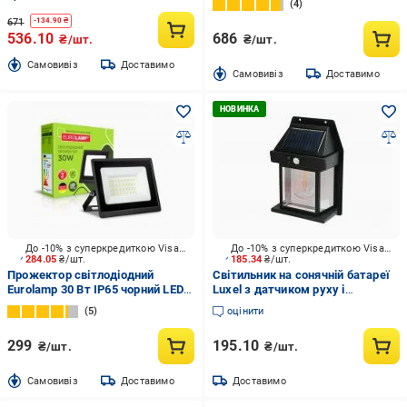
4
671
-
134.90
₴
536.10
686
₴/шт.
₴/шт.
Cамовивіз
Доставимо
Cамовивіз
Доставимо
До -10% з суперкредиткою Visa Вигода
До -10% з суперкредиткою Visa Вигода
284.05
₴/шт.
185.34
₴/шт.
Прожектор світлодіодний
Світильник на сонячній батареї
Eurolamp 30 Вт IP65 чорний LED-
Luxel з датчиком руху і
FL-30(B)
акумулятором 10 Вт IP44 чорний
5
оцінити
SSWL-12H
299
195.10
₴/шт.
₴/шт.
Cамовивіз
Доставимо
Доставимо