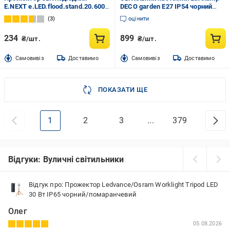
E.NEXT e.LED.flood.stand.20.6000
DECO garden E27 IP54 чорний
20 Вт IP65 чорний l0790002
BRA-2xE27(DECO)R
3
оцінити
234
899
₴/шт.
₴/шт.
Cамовивіз
Доставимо
Cамовивіз
Доставимо
ПОКАЗАТИ ЩЕ
1
2
3
...
379
Відгуки: Вуличні світильники
Відгук про: Прожектор Ledvance/Osram Worklight Tripod LED
30 Вт IP65 чорний/помаранчевий
Олег
05.08.2026