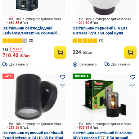
До -10% з суперкредиткою Visa Вигода
До -10% з суперкредиткою Visa Вигода
639.36
₴/шт.
212.80
₴/шт.
Світильник світлодіодний
Світильник парковий E.NEXT
Ledvance/Osram на сонячній
e.street.light.150.opal Куля
батареї 1,5 Вт чорний BFLY
опаловий E27 IP44 білий l0120131
2
1
788
-
77.60
₴
224
₴/шт.
710.40
₴/шт.
Доставимо
Cамовивіз
Доставимо
До -10% з суперкредиткою Visa Вигода
До -10% з суперкредиткою Visa Вигода
253.26
₴/шт.
502.55
₴/шт.
Світильник вуличний настінний
Світильник настінний Eurolamp
Expert Missouri GU10 35 Вт IP44
DECO garden E27 IP54 чорний