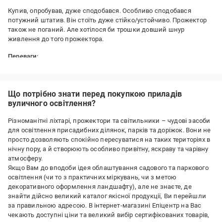
Купив, опробував, дуже сподобався. Особливо сподобався
потужний штатив. Він стоїть дуже стійко/устойчиво. Прожектор
також не поганий. Але хотілося би трошки довший шнур
живлення до того прожектора.
Переваги:
Дуже класний штатив, та й прожектор шорош.
Недоліки:
Не виявлено.
Що потрібно знати перед покупкою приладів
вуличного освітлення?
Різноманітні ліхтарі, прожектори та світильники – чудові засоби
для освітлення присадибних ділянок, парків та доріжок. Вони не
просто дозволяють спокійно пересуватися на таких територіях в
нічну пору, а й створюють особливо привітну, яскраву та чарівну
атмосферу.
Якщо Вам до вподоби ідея облаштування садового та паркового
освітлення (чи то з практичних міркувань, чи з метою
декоративного оформлення ландшафту), але не знаєте, де
знайти дійсно великий каталог якісної продукції, Ви перейшли
за правильною адресою. В інтернет-магазині Епіцентр на Вас
чекають доступні ціни та великий вибір сертифікованих товарів,