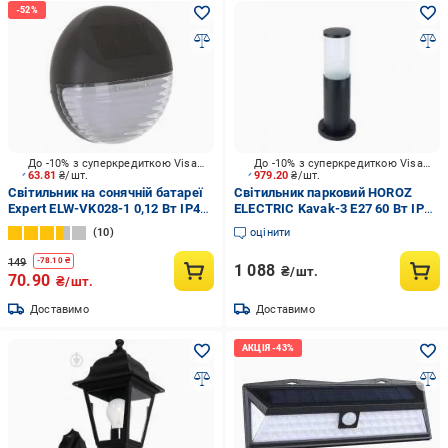
До -10% з суперкредиткою Visa Вигода
До -10% з суперкредиткою Visa Вигода
63.81
₴/шт.
979.20
₴/шт.
Світильник на сонячній батареї
Світильник парковий HOROZ
Expert ELW-VK028-1 0,12 Вт IP44
ELECTRIC Kavak-3 E27 60 Вт IP44
чорний
чорний 075-014-0003-010
10
оцінити
149
-
78.10
₴
1 088
₴/шт.
70.90
₴/шт.
Доставимо
Доставимо