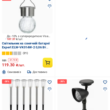
До -10% з суперкредиткою Visa Вигода
107.37
₴/шт.
Світильник на сонячній батареї
Expert ELW-VK014W-2 0,06 Вт
IP54 хром
21
151
-
31.70
₴
119.30
₴/шт.
Cамовивіз
Доставимо