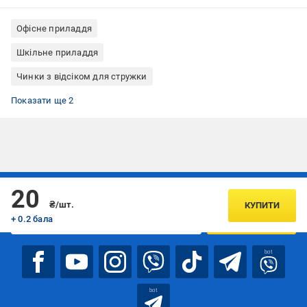
Офісне приладдя
Шкільне приладдя
Чинки з відсіком для стружки
Чинки Cool For School
Чинки ручні
Показати ще 2
Підписуйтесь, щоб дізнаватись першим про акції та пропозиції
20
₴/шт.
КУПИТИ
+ 0.2 бала
ПІДПИСАТИСЯ
bot
bot