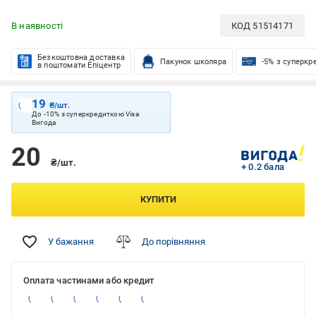
В наявності
КОД
51514171
Безкоштовна доставка
Пакунок школяра
-5% з суперкр
в поштомати Епіцентр
19
₴/шт.
До -10% з суперкредиткою Visa
Вигода
20
₴/шт.
+ 0.2 бала
КУПИТИ
У бажання
До порівняння
Оплата частинами або кредит