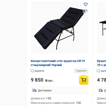
Косметологічний стіл-кушетка UK19
Кушет
стаціонарний Чорний
70 з 
Чорни
оцінити
оці
2 варіанти
9 850
4 7
₴/шт.
Доставимо
Д
Довжина
190
Довж
Максимальне навантаження
150
Макс