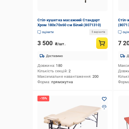
Стіл-кушетка масажний Стандарт
Стіл-
Хром 180х70х60 см Білий (8071310)
(8071
оцінити
оці
5 варіантів
3 500
7 2
₴/шт.
Доставимо
Д
Довжина
180
Макс
Кількість секцій
2
Довж
Максимальне навантаження
200
Кількі
Форма
прямокутна
Форм