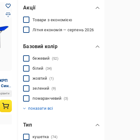
Акції
Товари з економією
Літня економія — серпень 2026
Базовий колір
бежевий
(52)
білий
(34)
жовтий
(1)
 КРП
 Синій
зелений
(9)
аріанти
помаранчевий
(3)
рожевий
синій
сірий
червоний
чорний
(5)
(28)
(40)
(8)
(16)
показати всі
Тип
кушетка
(74)