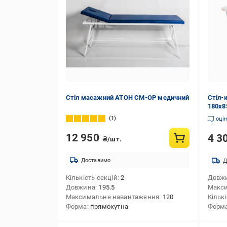
Стіл масажний АТОН СМ-ОР медичний
Стіл-
180х8
1
оці
12 950
4 3
₴/шт.
Доставимо
Д
Кількість секцій
2
Довж
Довжина
195.5
Макс
Максимальне навантаження
120
Кількі
Форма
прямокутна
Форм