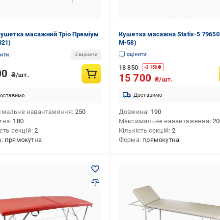
кушетка масажний Тріо Преміум
Кушетка масажна Statix-5 79650 
321)
M-58)
оцінити
нити
2 варіанти
18 850
-
3 150
₴
00
₴/шт.
15 700
₴/шт.
Доставимо
оставимо
имальне навантаження
250
Довжина
190
ина
180
Максимальне навантаження
20
сть секцій
2
Кількість секцій
2
а
прямокутна
Форма
прямокутна