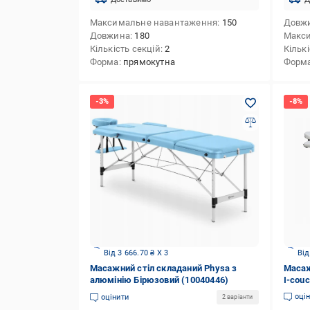
Максимальне навантаження
150
Довж
Довжина
180
Макс
Кількість секцій
2
Кількі
Форма
прямокутна
Форм
Від 3 666.70 ₴ X 3
Від
Масажний стіл складаний Physa з
Масаж
алюмінію Бірюзовий (10040446)
I-couc
оці
оцінити
2 варіанти