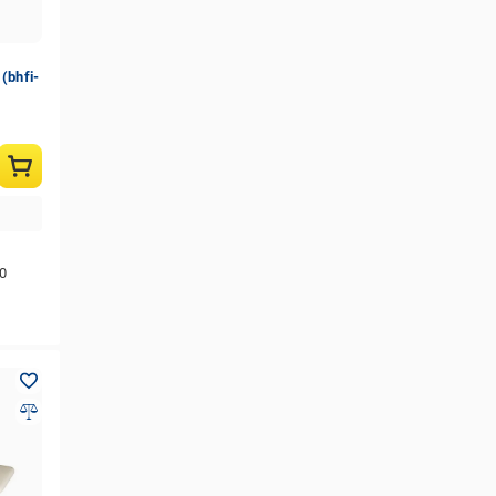
(bhfi-
0