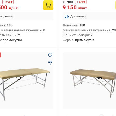
0
10 980
-
1 000
₴
-
1 830
₴
500
9 150
₴/шт.
₴/шт.
оставимо
Доставимо
ина
185
Довжина
180
имальне навантаження
200
Максимальне навантаження
20
сть секцій
2
Кількість секцій
2
а
прямокутна
Форма
прямокутна