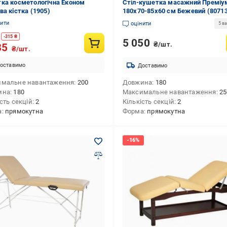
ка косметологічна Економ
Стіл-кушетка масажний Преміу
ва кістка (1905)
180х70-85х60 см Бежевий (8071
нити
оцінити
5 ва
-
315
₴
5 050
₴/шт.
85
₴/шт.
оставимо
Доставимо
имальне навантаження
200
Довжина
180
ина
180
Максимальне навантаження
25
сть секцій
2
Кількість секцій
2
а
прямокутна
Форма
прямокутна