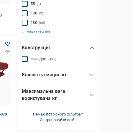
55
(1)
120
(3)
0
180
(65)
182
183
184
185
186
190
191
193
195
195.5
197.4
198
199
200
203.4
204
210
210.9
213
214
220
223
(1)
(2)
(1)
(38)
(4)
(17)
(1)
(5)
(31)
(1)
(1)
(1)
(1)
(8)
(1)
(2)
(1)
(2)
(2)
(1)
(1)
(1)
показати всі
Конструкція
складна
(195)
Кількість секцій шт.
Максимальна вага
користувача кг
6979
Немає потрібного фільтра?
Запропонуйте свій!