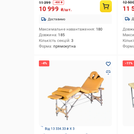
12 50
11 399
-
400
₴
11 
10 999
₴/шт.
Д
Доставимо
Максимальне навантаження
180
Довж
Довжина
185
Макс
Кількість секцій
3
Кількі
Форма
прямокутна
Форм
Від 13 334.33 ₴ X 3