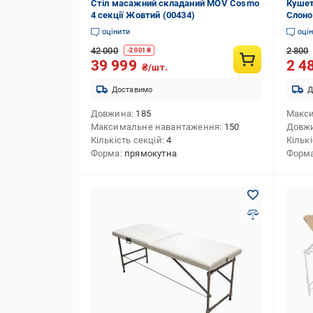
Стіл масажний складаний MOV Cosmo
Кушет
4 секції Жовтий (00434)
Слоно
оцінити
оці
42 000
2 800
-
2 001
₴
39 999
2 4
₴/шт.
Доставимо
Д
Довжина
185
Макс
Максимальне навантаження
150
Довж
Кількість секцій
4
Кількі
Форма
прямокутна
Форм