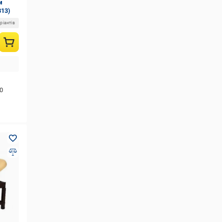
м
313)
ріантів
0