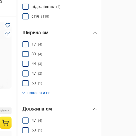
0
підголівник
(4)
стіл
(118)
Ширина см
17
(4)
30
(4)
44
(3)
47
(2)
50
(1)
56
58
60
61
63
64
65
68
70
70.5
71
74
76
78
79
80
85
92
101
116
180
185
(1)
(12)
(1)
(4)
(2)
(2)
(5)
(7)
(79)
(3)
(2)
(1)
(5)
(1)
(7)
(1)
(7)
(2)
(2)
(1)
(2)
(2)
показати всі
Довжина см
аріанти
47
(4)
53
(1)