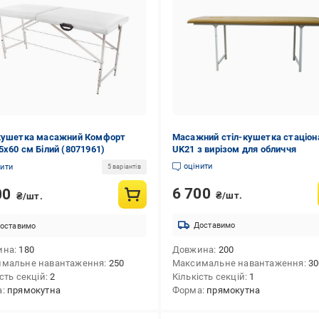
кушетка масажний Комфорт
Масажний стіл-кушетка стаціон
5х60 см Білий (8071961)
UK21 з вирізом для обличчя
оцінити
нити
5 варіантів
6 700
00
₴/шт.
₴/шт.
Доставимо
оставимо
ина
180
Довжина
200
имальне навантаження
250
Максимальне навантаження
30
сть секцій
2
Кількість секцій
1
а
прямокутна
Форма
прямокутна