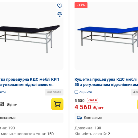
ка процедурна КДС меблі КРП
Кушетка процедурна КДС меблі
регульованим підголівником
55 з регульованим підголівником
й (12513577)
(12513565)
нити
оцінити
3 варіанти
4 в
5 500
-
940
₴
88
₴/шт.
4 560
₴/шт.
оставимо
Доставимо
ина
190
Довжина
190
имальне навантаження
150
Кількість секцій
2