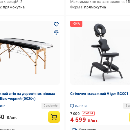
сть секцій
2
Максимальне навантаження
15
а
прямокутна
Форма
прямокутна
ний стіл на дерев'яних ніжках
Стільчик масажний Vigor BC001
 Біло-чорний (002бч)
нити
оцінити
5 варіантів
2 в
7 000
-
2 401
₴
50
₴/шт.
4 599
₴/шт.
оставимо
Доставимо