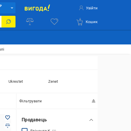
Р
Увійти
Кошик
олі
Ukrestet
Zenet
Фільтрувати
Продавець
Епіцентр К