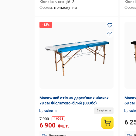
Кількість секцій
3
Кількі
Форма
прямокутна
Форм
Масажний стіл на дерев'яних ніжках
Масаж
78 см Фіолетово-білий (003бс)
68 см
оцінити
оці
5 варіантів
7 900
-
1 000
₴
6 2
6 900
₴/шт.
Доставимо
Д