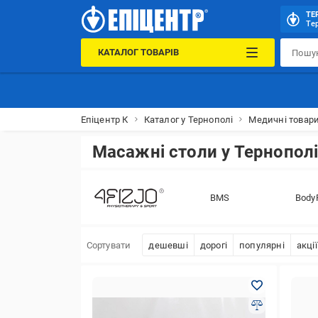
ТЕ
Тер
КАТАЛОГ ТОВАРІВ
Епіцентр К
Каталог у Тернополі
Медичні товари
Масажні столи у Тернопол
BMS
BodyF
Сортувати
дешевші
дорогі
популярні
акції