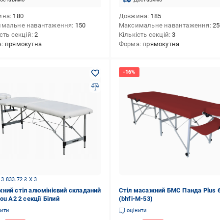
ина
180
Довжина
185
имальне навантаження
150
Максимальне навантаження
25
сть секцій
2
Кількість секцій
3
а
прямокутна
Форма
прямокутна
 3 833.72 ₴ X 3
ний стіл алюмінієвий складаний
Стіл масажний БМС Панда Plus 
ou A2 2 секції Білий
(bhfi-M-53)
нити
оцінити