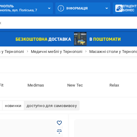
РНОПІЛЬ
ЕПІЦЕНТ
ІНФОРМАЦІЯ
нопіль, вул. Поліська, 7
БІЗНЕС
 у Тернополі
Медичні меблі у Тернополі
Масажні столи у Терноп
і
it
Medimas
New Tec
Relax
новинки
доступно для самовивозу