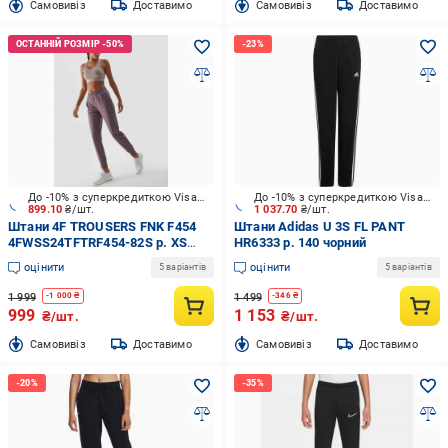
Cамовивіз
Доставимо
Cамовивіз
Доставимо
До -10% з суперкредиткою Visa Вигода
До -10% з суперкредиткою Visa Вигода
899.10
₴/шт.
1 037.70
₴/шт.
Штани 4F TROUSERS FNK F454
Штани Adidas U 3S FL PANT
4FWSS24TFTRF454-82S р. XS
HR6333 р. 140 чорний
коричневий
оцінити
оцінити
5 варіантів
5 варіантів
1 999
1 499
-
1 000
₴
-
346
₴
999
1 153
₴/шт.
₴/шт.
Cамовивіз
Доставимо
Cамовивіз
Доставимо