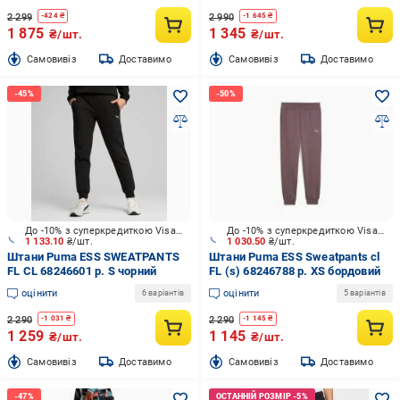
2 299
2 990
-
424
₴
-
1 645
₴
1 875
1 345
₴/шт.
₴/шт.
Cамовивіз
Доставимо
Cамовивіз
Доставимо
До -10% з суперкредиткою Visa Вигода
До -10% з суперкредиткою Visa Вигода
1 133.10
₴/шт.
1 030.50
₴/шт.
Штани Puma ESS SWEATPANTS
Штани Puma ESS Sweatpants cl
FL CL 68246601 р. S чорний
FL (s) 68246788 р. XS бордовий
оцінити
оцінити
6 варіантів
5 варіантів
2 290
2 290
-
1 031
₴
-
1 145
₴
1 259
1 145
₴/шт.
₴/шт.
Cамовивіз
Доставимо
Cамовивіз
Доставимо