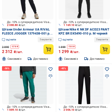
До -10% з суперкредиткою Visa Вигода
До -10% з суперкредиткою Visa Вигода
2 080.80
₴/шт.
1 169.10
₴/шт.
Штани Under Armour UA RIVAL
Штани Nike K NK DF ACD23 PANT
FLEECE JOGGER 1379438-001 р.
KPZ BR DX5490-010 р. M чорний
XS чорний
оцінити
оцінити
5 варіантів
5 варіантів
2 890
1 999
-
578
₴
-
700
₴
2 312
1 299
₴/шт.
₴/шт.
Cамовивіз
Доставимо
Cамовивіз
Доставимо
До -10% з суперкредиткою Visa Вигода
До -10% з суперкредиткою Visa Вигода
1 889.10
₴/шт.
2 006.10
₴/шт.