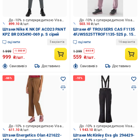
До -10% з суперкредиткою Visa Вигода
До -10% з суперкредиткою Visa Вигода
899.10
₴/шт.
503.10
₴/шт.
Штани Nike K NK DF ACD23 PANT
Штани 4F TROUSERS CAS F1135
KPZ BR DX5490-069 р. S сірий
4FJWSS25TTROF1135-52S р. 158
рожевий
оцінити
оцінити
5 варіантів
16 варіантів
1 999
1 399
-
1 000
₴
-
840
₴
999
559
₴/шт.
₴/шт.
Cамовивіз
Доставимо
Cамовивіз
Доставимо
До -10% з суперкредиткою Visa Вигода
До -10% з суперкредиткою Visa Вигода
611.10
₴/шт.
1 943.10
₴/шт.
Штани Energetics Olan 421622-
Штани McKinley Eva gls 294429-