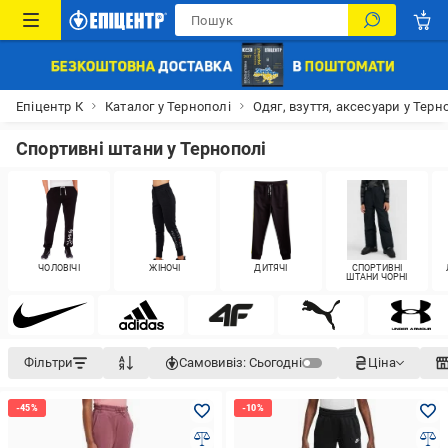
Епіцентр К
Каталог у Тернополі
Одяг, взуття, аксесуари у Терн
Спортивні штани у Тернополі
ЧОЛОВІЧІ
ЖІНОЧІ
ДИТЯЧІ
СПОРТИВНІ
ШТАНИ ЧОРНІ
Фільтри
Самовивіз:
Сьогодні
Ціна