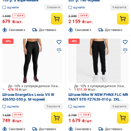
159 р. S коричневий
057 р. 140 чорний
оцінити
оцінити
3 варіанти
6 варіантів
1 999
2 399
-
1 320
₴
-
240
₴
679
2 159
₴/шт.
₴/шт.
Cамовивіз
Доставимо
Cамовивіз
Доставимо
До -10% з суперкредиткою Visa Вигода
До -10% з суперкредиткою Visa Вигода
674.10
₴/шт.
1 511.10
₴/шт.
Штани Energetics Lexia VII W
Штани Nike W NSW PHNX FLC MR
426592-050 р. M чорний
PANT STD FZ7626-010 р. 2XL
чорний
оцінити
оцінити
5 варіантів
6 варіантів
1 659
2 799
-
910
₴
-
1 120
₴
749
1 679
₴/шт.
₴/шт.
Cамовивіз
Доставимо
Cамовивіз
Доставимо