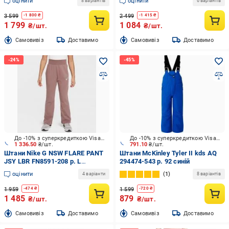
оцінити
оцінити
8 варіантів
6 варіантів
3 599
2 499
-
1 800
₴
-
1 415
₴
1 799
1 084
₴/шт.
₴/шт.
Cамовивіз
Доставимо
Cамовивіз
Доставимо
До -10% з суперкредиткою Visa Вигода
До -10% з суперкредиткою Visa Вигода
1 336.50
₴/шт.
791.10
₴/шт.
Штани Nike G NSW FLARE PANT
Штани McKinley Tyler II kds AQ
JSY LBR FN8591-208 р. L
294474-543 р. 92 синій
бежевий
оцінити
1
4 варіанти
8 варіантів
1 959
1 599
-
474
₴
-
720
₴
1 485
879
₴/шт.
₴/шт.
Cамовивіз
Доставимо
Cамовивіз
Доставимо