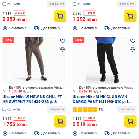
чорний
оцінити
оцінити
5 варіантів
5 варіантів
4 119
2 890
-
2 060
₴
-
1 598
₴
2 059
1 292
₴/шт.
₴/шт.
Cамовивіз
Доставимо
Cамовивіз
Доставимо
До -10% з суперкредиткою Visa Вигода
До -10% з суперкредиткою Visa Вигода
1 580.40
₴/шт.
2 267.10
₴/шт.
Штани Nike W NSW NK CHLL FT
Штани Nike M NK CLUB WVN
HR SWTPNT FN2434-233 р. S
CARGO PANT HJ1990-010 р. L
коричневий
чорний
оцінити
1
5 варіантів
6 варіантів
3 199
4 199
-
1 443
₴
-
1 680
₴
1 756
2 519
₴/шт.
₴/шт.
Cамовивіз
Доставимо
Cамовивіз
Доставимо