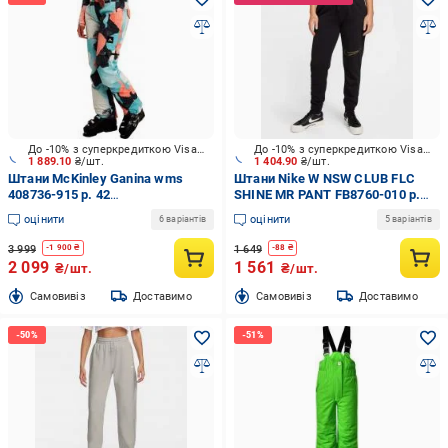
До -10% з суперкредиткою Visa Вигода
До -10% з суперкредиткою Visa Вигода
1 889.10
₴/шт.
1 404.90
₴/шт.
Штани McKinley Ganina wms
Штани Nike W NSW CLUB FLC
408736-915 р. 42
SHINE MR PANT FB8760-010 р.
різнокольоровий
XS чорний
оцінити
оцінити
6 варіантів
5 варіантів
3 999
1 649
-
1 900
₴
-
88
₴
2 099
1 561
₴/шт.
₴/шт.
Cамовивіз
Доставимо
Cамовивіз
Доставимо