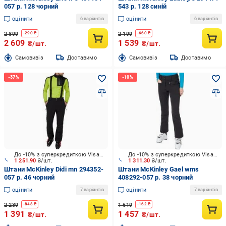
057 р. 128 чорний
543 р. 128 синій
оцінити
оцінити
6 варіантів
6 варіантів
2 899
2 199
-
290
₴
-
660
₴
2 609
1 539
₴/шт.
₴/шт.
Cамовивіз
Доставимо
Cамовивіз
Доставимо
До -10% з суперкредиткою Visa Вигода
До -10% з суперкредиткою Visa Вигода
1 251.90
₴/шт.
1 311.30
₴/шт.
Штани McKinley Didi mn 294352-
Штани McKinley Gael wms
057 р. 46 чорний
408292-057 р. 38 чорний
оцінити
оцінити
7 варіантів
7 варіантів
2 239
1 619
-
848
₴
-
162
₴
1 391
1 457
₴/шт.
₴/шт.