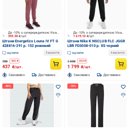
До -10% з суперкредиткою Visa Вигода
До -10% з суперкредиткою Visa Вигода
393.30
₴/шт.
1 619.10
₴/шт.
Штани Energetics Louna IV FT G
Штани Nike K NSCLUB FLC JGGR
428816-291 р. 152 рожевий
LBR FD3008-010 р. XS чорний
оцінити
оцінити
5 варіантів
6 варіантів
799
1 999
-
362
₴
-
200
₴
437
1 799
₴/шт.
₴/шт.
Cамовивіз
Доставимо
Cамовивіз
Доставимо