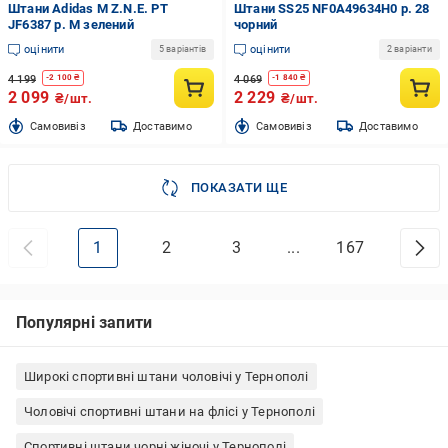
Штани Adidas M Z.N.E. PT
Штани SS25 NF0A49634H0 р. 28
JF6387 р. M зелений
чорний
оцінити
оцінити
5 варіантів
2 варіанти
4 199
4 069
-
2 100
₴
-
1 840
₴
2 099
2 229
₴/шт.
₴/шт.
Cамовивіз
Доставимо
Cамовивіз
Доставимо
ПОКАЗАТИ ЩЕ
1
2
3
...
167
Популярні запити
Широкі спортивні штани чоловічі у Тернополі
Чоловічі спортивні штани на флісі у Тернополі
Спортивні штани чорні жіночі у Тернополі