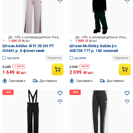
До -10% з суперкредиткою Visa Вигода
До -10% з суперкредиткою Visa Вигода
1 484.10
₴/шт.
1 889.10
₴/шт.
Штани Adidas W FI 3S OH PT
Штани McKinley Gabbe jrs
IS3661 р. S фіолетовий
408728-777 р. 140 зелений
оцінити
оцінити
5 варіантів
5 варіантів
3 299
2 999
-
1 650
₴
-
900
₴
1 649
2 099
₴/шт.
₴/шт.
Cамовивіз
Доставимо
Cамовивіз
Доставимо