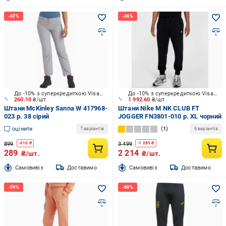
До -10% з суперкредиткою Visa Вигода
До -10% з суперкредиткою Visa Вигода
260.10
₴/шт.
1 992.60
₴/шт.
Штани McKinley Sanna W 417968-
Штани Nike M NK CLUB FT
023 р. 38 сірий
JOGGER FN3801-010 р. XL чорний
оцінити
1
7 варіантів
6 варіантів
899
3 499
-
610
₴
-
1 285
₴
289
2 214
₴/шт.
₴/шт.
Cамовивіз
Доставимо
Cамовивіз
Доставимо