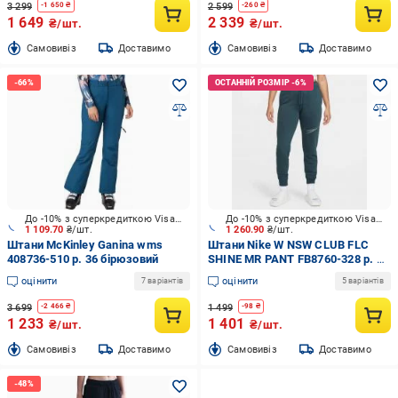
3 299
2 599
-
1 650
₴
-
260
₴
1 649
2 339
₴/шт.
₴/шт.
Cамовивіз
Доставимо
Cамовивіз
Доставимо
До -10% з суперкредиткою Visa Вигода
До -10% з суперкредиткою Visa Вигода
1 109.70
₴/шт.
1 260.90
₴/шт.
Штани McKinley Ganina wms
Штани Nike W NSW CLUB FLC
408736-510 р. 36 бірюзовий
SHINE MR PANT FB8760-328 р. S
синій
оцінити
оцінити
7 варіантів
5 варіантів
3 699
1 499
-
2 466
₴
-
98
₴
1 233
1 401
₴/шт.
₴/шт.
Cамовивіз
Доставимо
Cамовивіз
Доставимо