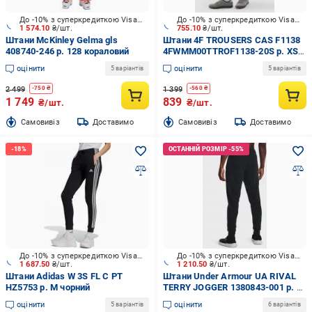
До -10% з суперкредиткою Visa Вигода
До -10% з суперкредиткою Visa Вигода
1 574.10
₴/шт.
755.10
₴/шт.
Штани McKinley Gelma gls
Штани 4F TROUSERS CAS F1138
408740-246 р. 128 кораловий
4FWMM00TTROF1138-20S р. XS
чорний
оцінити
оцінити
5 варіантів
5 варіантів
2 499
1 399
-
750
₴
-
560
₴
1 749
839
₴/шт.
₴/шт.
Cамовивіз
Доставимо
Cамовивіз
Доставимо
До -10% з суперкредиткою Visa Вигода
До -10% з суперкредиткою Visa Вигода
1 687.50
₴/шт.
1 210.50
₴/шт.
Штани Adidas W 3S FL C PT
Штани Under Armour UA RIVAL
HZ5753 р. M чорний
TERRY JOGGER 1380843-001 р. S
чорний
оцінити
оцінити
5 варіантів
6 варіантів