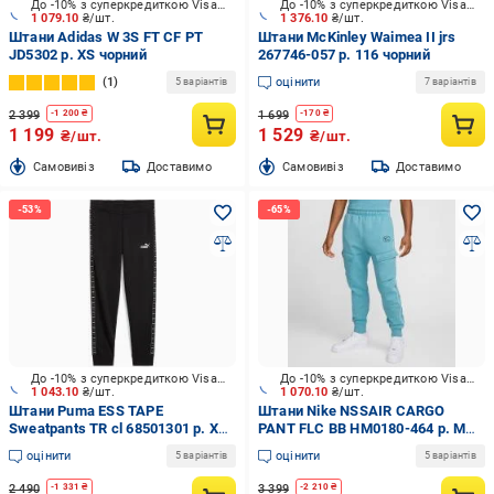
До -10% з суперкредиткою Visa Вигода
До -10% з суперкредиткою Visa Вигода
1 079.10
₴/шт.
1 376.10
₴/шт.
Штани Adidas W 3S FT CF PT
Штани McKinley Waimea II jrs
JD5302 р. XS чорний
267746-057 р. 116 чорний
1
оцінити
5 варіантів
7 варіантів
2 399
1 699
-
1 200
₴
-
170
₴
1 199
1 529
₴/шт.
₴/шт.
Cамовивіз
Доставимо
Cамовивіз
Доставимо
До -10% з суперкредиткою Visa Вигода
До -10% з суперкредиткою Visa Вигода
1 043.10
₴/шт.
1 070.10
₴/шт.
Штани Puma ESS TAPE
Штани Nike NSSAIR CARGO
Sweatpants TR cl 68501301 р. XS
PANT FLC BB HM0180-464 р. M
чорний
блакитний
оцінити
оцінити
5 варіантів
5 варіантів
2 490
3 399
-
1 331
₴
-
2 210
₴