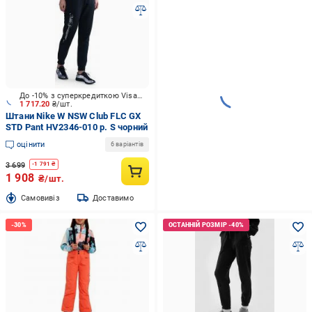
До -10% з суперкредиткою Visa Вигода
1 717.20
₴/шт.
Штани Nike W NSW Club FLC GX
STD Pant HV2346-010 р. S чорний
оцінити
6 варіантів
3 699
-
1 791
₴
1 908
₴/шт.
Cамовивіз
Доставимо