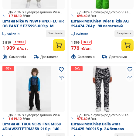
До -10% з суперкредиткою Visa Вигода
До -10% з суперкредиткою Visa Вигода
1 718.10
₴/шт.
698.40
₴/шт.
Штани Nike W NSW PHNX FLC HR
Штани McKinley Tyler II kds AQ
OS PANT 2 FZ5996-009 р. M
294474-704 р. 98 салатовий
бежевий
оцінити
оцінити
5 варіантів
6 варіантів
3 819
1 599
-
1 910
₴
-
823
₴
1 909
776
₴/шт.
₴/шт.
Cамовивіз
Доставимо
Cамовивіз
Доставимо
До -10% з суперкредиткою Visa Вигода
До -10% з суперкредиткою Visa Вигода
1 619.10
₴/шт.
975.60
₴/шт.
Штани 4F TROUSERS FNK M358
Штани McKinley Dalia wms
4FJAW23TFTRM358-21S р. 140
294425-900915 р. 34 бежево-
чорний
чорний