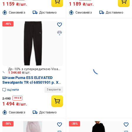
1 159
1 189
₴/шт.
₴/шт.
Cамовивіз
Доставимо
Cамовивіз
Доставимо
До -10% з суперкредиткою Visa Вигода
1 344.60
₴/шт.
Штани Puma ESS ELEVATED
Sweatpants TR cl 68501901 р. XS
чорний
оцінити
5 варіантів
2 490
-
996
₴
1 494
₴/шт.
Cамовивіз
Доставимо