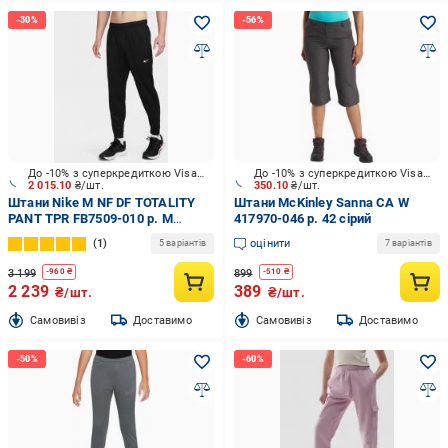
До -10% з суперкредиткою Visa Вигода
До -10% з суперкредиткою Visa Вигода
2 015.10
₴/шт.
350.10
₴/шт.
Штани Nike M NF DF TOTALITY
Штани McKinley Sanna CA W
PANT TPR FB7509-010 р. M
417970-046 р. 42 сірий
чорний
1
оцінити
5 варіантів
7 варіантів
3 199
899
-
960
₴
-
510
₴
2 239
389
₴/шт.
₴/шт.
Cамовивіз
Доставимо
Cамовивіз
Доставимо