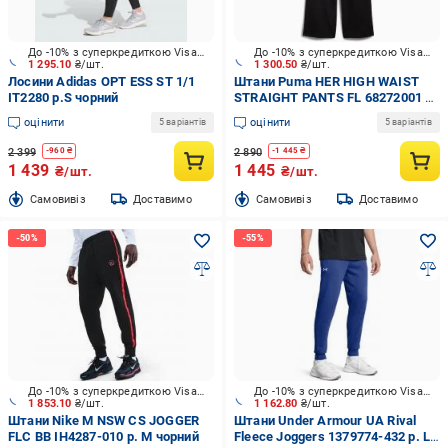
До -10% з суперкредиткою Visa Вигода
До -10% з суперкредиткою Visa Вигода
1 295.10
₴/шт.
1 300.50
₴/шт.
Лосини Adidas OPT ESS ST 1/1
Штани Puma HER HIGH WAIST
IT2280 р.S чорний
STRAIGHT PANTS FL 68272001 р.
S чорний
оцінити
оцінити
5 варіантів
5 варіантів
2 399
2 890
-
960
₴
-
1 445
₴
1 439
1 445
₴/шт.
₴/шт.
Cамовивіз
Доставимо
Cамовивіз
Доставимо
До -10% з суперкредиткою Visa Вигода
До -10% з суперкредиткою Visa Вигода
1 853.10
₴/шт.
1 162.80
₴/шт.
Штани Nike M NSW CS JOGGER
Штани Under Armour UA Rival
FLC BB IH4287-010 р. M чорний
Fleece Joggers 1379774-432 р. L