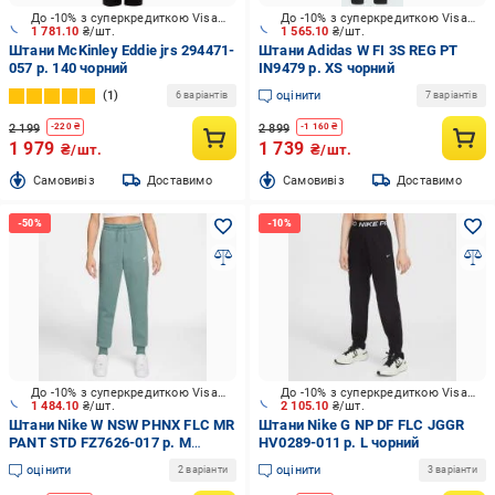
До -10% з суперкредиткою Visa Вигода
До -10% з суперкредиткою Visa Вигода
1 781.10
₴/шт.
1 565.10
₴/шт.
Штани McKinley Eddie jrs 294471-
Штани Adidas W FI 3S REG PT
057 р. 140 чорний
IN9479 р. XS чорний
1
оцінити
6 варіантів
7 варіантів
2 199
2 899
-
220
₴
-
1 160
₴
1 979
1 739
₴/шт.
₴/шт.
Cамовивіз
Доставимо
Cамовивіз
Доставимо
До -10% з суперкредиткою Visa Вигода
До -10% з суперкредиткою Visa Вигода
1 484.10
₴/шт.
2 105.10
₴/шт.
Штани Nike W NSW PHNX FLC MR
Штани Nike G NP DF FLC JGGR
PANT STD FZ7626-017 р. M
HV0289-011 р. L чорний
зелений
оцінити
оцінити
2 варіанти
3 варіанти