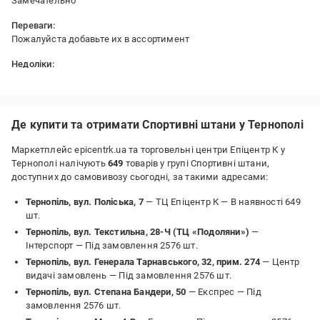
Замечательно
Переваги:
Пожалуйста добавьте их в ассортимент
Недоліки:
Супер
Де купити та отримати Спортивні штани у Тернополі
Маркетплейс epicentrk.ua та торговельні центри Епіцентр К у
Тернополі налічують
649
товарів у групі Спортивні штани,
доступних до самовивозу сьогодні, за такими адресами:
Тернопіль, вул. Поліська, 7
— ТЦ Епіцентр К —
В наявності 649
шт.
Тернопіль, вул. Текстильна, 28-Ч (ТЦ «Подоляни»)
—
Інтерспорт —
Під замовлення 2576 шт.
Тернопіль, вул. Генерала Тарнавського, 32, прим. 274
— Центр
видачі замовлень —
Під замовлення 2576 шт.
Тернопіль, вул. Степана Бандери, 50
— Експрес —
Під
замовлення 2576 шт.