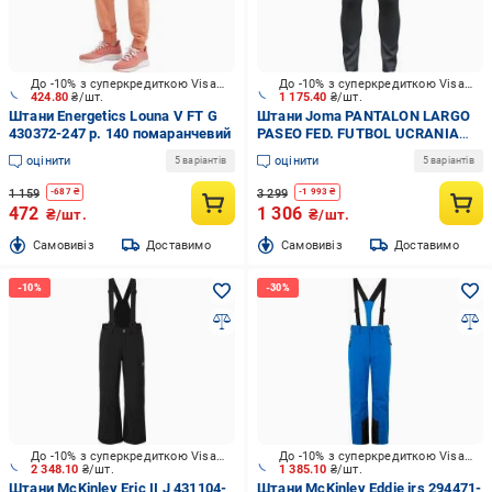
До -10% з суперкредиткою Visa Вигода
До -10% з суперкредиткою Visa Вигода
424.80
₴/шт.
1 175.40
₴/шт.
Штани Energetics Louna V FT G
Штани Joma PANTALON LARGO
430372-247 р. 140 помаранчевий
PASEO FED. FUTBOL UCRANIA
AT11204A3101 р. L синій
оцінити
оцінити
5 варіантів
5 варіантів
1 159
3 299
-
687
₴
-
1 993
₴
472
1 306
₴/шт.
₴/шт.
Cамовивіз
Доставимо
Cамовивіз
Доставимо
До -10% з суперкредиткою Visa Вигода
До -10% з суперкредиткою Visa Вигода
2 348.10
₴/шт.
1 385.10
₴/шт.
Штани McKinley Eric II J 431104-
Штани McKinley Eddie jrs 294471-