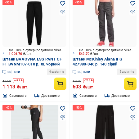
До -10% з суперкредиткою Visa Вигода
До -10% з суперкредиткою Visa Вигода
1 001.70
₴/шт.
542.70
₴/шт.
Штани BAVOVNA ESS PANT CF
Штани McKinley Alana II G
FT BVNM107-010 р. XL чорний
427980-046 р. 140 сірий
оцінити
оцінити
6 варіантів
5 варіантів
1 590
1 359
-
477
₴
-
756
₴
1 113
603
₴/шт.
₴/шт.
Cамовивіз
Доставимо
Cамовивіз
Доставимо