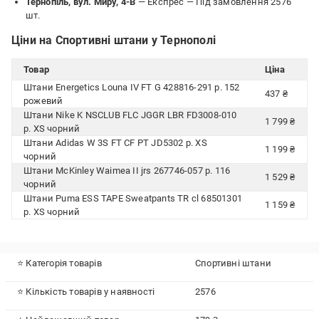
Тернопіль, вул. Миру, 4-В
— Експрес —
Під замовлення 2576
шт.
Ціни на Спортивні штани у Тернополі
Товар
Ціна
Штани Energetics Louna IV FT G 428816-291 р. 152
437 ₴
рожевий
Штани Nike K NSCLUB FLC JGGR LBR FD3008-010
1 799 ₴
р. XS чорний
Штани Adidas W 3S FT CF PT JD5302 р. XS
1 199 ₴
чорний
Штани McKinley Waimea II jrs 267746-057 р. 116
1 529 ₴
чорний
Штани Puma ESS TAPE Sweatpants TR cl 68501301
1 159 ₴
р. XS чорний
⭐ Категорія товарів
Спортивні штани
⭐ Кількість товарів у наявності
2576