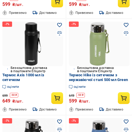
599
599
₴/шт.
₴/шт.
Привеземо
Доставимо
Привеземо
Доставимо
Безкоштовна доставка
Безкоштовна доставка
в поштомати Епіцентр
в поштомати Епіцентр
Термос Axis 1000 мл із
Термос Hike із ситечком з
ситечком
нержавіючої сталі 500 мл Green
оцінити
оцінити
699
649
-
50
₴
-
50
₴
649
599
₴/шт.
₴/шт.
Привеземо
Доставимо
Привеземо
Доставимо