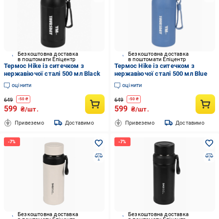
Безкоштовна доставка
Безкоштовна доставка
в поштомати Епіцентр
в поштомати Епіцентр
Термос Hike із ситечком з
Термос Hike із ситечком з
нержавіючої сталі 500 мл Black
нержавіючої сталі 500 мл Blue
оцінити
оцінити
649
649
-
50
₴
-
50
₴
599
599
₴/шт.
₴/шт.
Привеземо
Доставимо
Привеземо
Доставимо
Безкоштовна доставка
Безкоштовна доставка