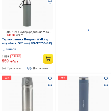
До -10% з суперкредиткою Visa Вигода
531.05
₴/шт.
Термопляшка Bergner Walking
anywhere, 570 мл (BG-37760-GR)
оцінити
1 559
-
1 000
₴
559
₴/шт.
Привеземо
Доставимо