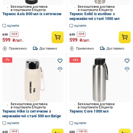
Безкоштовна доставка
Безкоштовна доставка
в поштомати Епіцентр
в поштомати Епіцентр
Термос Axis 800 мл із ситечком
Термос Solid із колбою з
нержавіючої сталі 1000 мл
оцінити
оцінити
649
649
-
50
₴
-
50
₴
599
599
₴/шт.
₴/шт.
Привеземо
Доставимо
Привеземо
Доставимо
Безкоштовна доставка
Безкоштовна доставка
в поштомати Епіцентр
в поштомати Епіцентр
Термос Hike із ситечком з
Термос Core 1000 мл
нержавіючої сталі 500 мл Beige
оцінити
оцінити
649
699
-
50
₴
-
100
₴