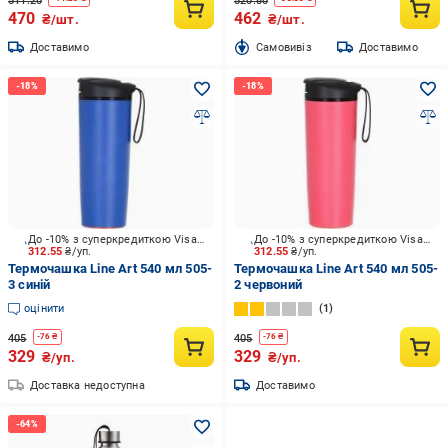
511.20
520.80
470
462
₴/шт.
₴/шт.
Доставимо
Cамовивіз
Доставимо
До -10% з суперкредиткою Visa Вигода
До -10% з суперкредиткою Visa Вигода
312.55
₴/уп.
312.55
₴/уп.
Термочашка Line Art 540 мл 505-
Термочашка Line Art 540 мл 505-
3 синій
2 червоний
оцінити
1
405
405
-
76
₴
-
76
₴
329
329
₴/уп.
₴/уп.
Доставка недоступна
Доставимо