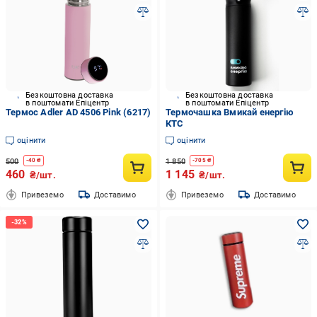
Безкоштовна доставка
Безкоштовна доставка
в поштомати Епіцентр
в поштомати Епіцентр
Термос Adler AD 4506 Pink (6217)
Термочашка Вмикай енергію
КТС
оцінити
оцінити
500
1 850
-
40
₴
-
705
₴
460
1 145
₴/шт.
₴/шт.
Привеземо
Доставимо
Привеземо
Доставимо