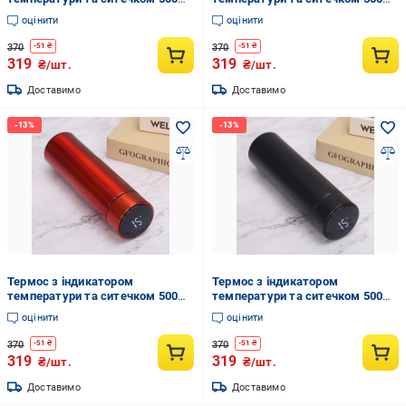
мл Білий (ТК-100-4)
мл Синій (ТК-100-3)
оцінити
оцінити
370
370
-
51
₴
-
51
₴
319
319
₴/шт.
₴/шт.
Доставимо
Доставимо
Термос з індикатором
Термос з індикатором
температури та ситечком 500
температури та ситечком 500
мл Червоний (ТК-100-1)
мл Чорний (ТК-100-2)
оцінити
оцінити
370
370
-
51
₴
-
51
₴
319
319
₴/шт.
₴/шт.
Доставимо
Доставимо