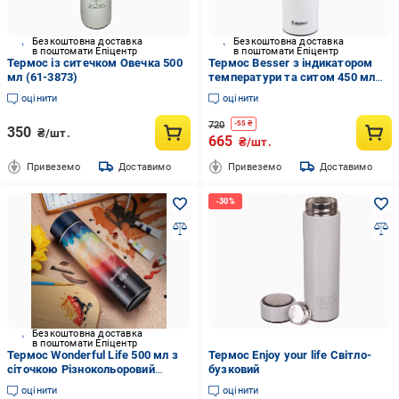
Безкоштовна доставка
Безкоштовна доставка
в поштомати Епіцентр
в поштомати Епіцентр
Термос із ситечком Овечка 500
Термос Besser з індикатором
мл (61-3873)
температури та ситом 450 мл
White (46925)
оцінити
оцінити
720
-
55
₴
350
₴/шт.
665
₴/шт.
Привеземо
Доставимо
Привеземо
Доставимо
Безкоштовна доставка
в поштомати Епіцентр
Термос Wonderful Life 500 мл з
Термос Enjoy your life Світло-
сіточкою Різнокольоровий
бузковий
(1085202586)
оцінити
оцінити