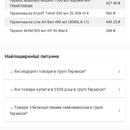
Термос Maxmark Modern 1000 мл чорний MK-
427.40 ₴
TRM81000BK
Термочашка Krauff Trend 350 мл 26-309-014
560 ₴
Термочашка Line Art Bari 450 мл (8085LA-11)
449.25 ₴
Термос MVM 500 мл KP-30 Black
348 ₴
Найпоширеніші питання
→ Які недорогі товари в групі Термоси?
→ Які товари купити в 2026 році в групі Термоси?
→ Товари з безкоштовним самовивозом в групі
Термоси?