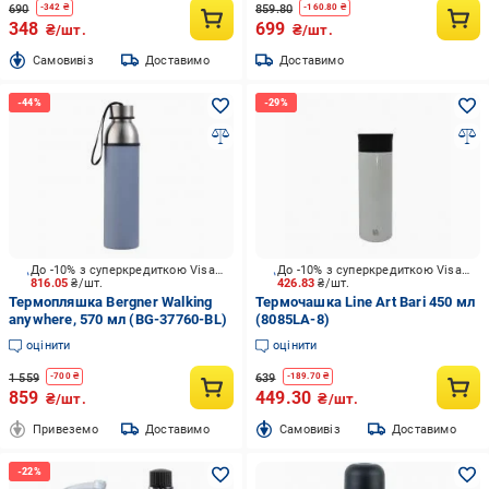
690
859.80
-
342
₴
-
160.80
₴
348
699
₴/шт.
₴/шт.
Cамовивіз
Доставимо
Доставимо
До -10% з суперкредиткою Visa Вигода
До -10% з суперкредиткою Visa Вигода
816.05
₴/шт.
426.83
₴/шт.
Термопляшка Bergner Walking
Термочашка Line Art Bari 450 мл
anywhere, 570 мл (BG-37760-BL)
(8085LA-8)
оцінити
оцінити
1 559
639
-
700
₴
-
189.70
₴
859
449.30
₴/шт.
₴/шт.
Привеземо
Доставимо
Cамовивіз
Доставимо