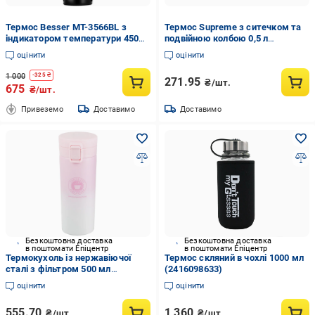
Термос Besser MT-3566BL з
Термос Supreme з ситечком та
індикатором температури 450
подвійною колбою 0,5 л
мл Black (46923)
(4029333)
оцінити
оцінити
1 000
-
325
₴
271.95
₴/шт.
675
₴/шт.
Привеземо
Доставимо
Доставимо
Безкоштовна доставка
Безкоштовна доставка
в поштомати Епіцентр
в поштомати Епіцентр
Термокухоль із нержавіючої
Термос скляний в чохлі 1000 мл
сталі з фільтром 500 мл
(2416098633)
Рожево-білий (17551)
оцінити
оцінити
555.70
1 360
₴/шт.
₴/шт.