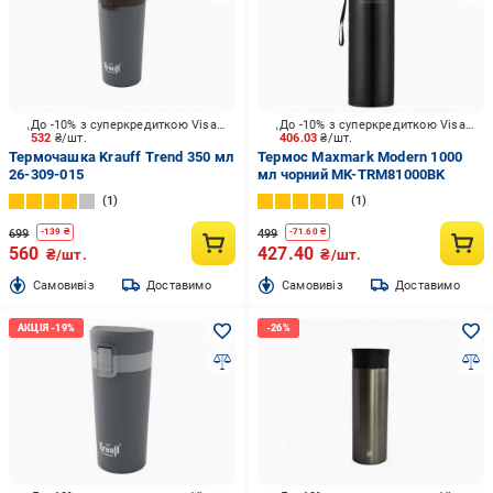
До -10% з суперкредиткою Visa Вигода
До -10% з суперкредиткою Visa Вигода
532
₴/шт.
406.03
₴/шт.
Термочашка Krauff Trend 350 мл
Термос Maxmark Modern 1000
26-309-015
мл чорний MK-TRM81000BK
1
1
699
499
-
139
₴
-
71.60
₴
560
427.40
₴/шт.
₴/шт.
Cамовивіз
Доставимо
Cамовивіз
Доставимо