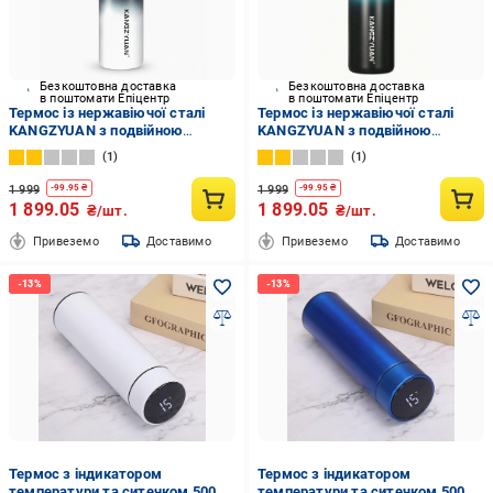
Безкоштовна доставка
Безкоштовна доставка
в поштомати Епіцентр
в поштомати Епіцентр
Термос із нержавіючої сталі
Термос із нержавіючої сталі
KANGZYUAN з подвійною
KANGZYUAN з подвійною
стінкою вакуумний 1000 мл
стінкою вакуумний 1000 мл
1
1
градієнт Чорний (2456521227)
градієнт Блакитний
(2456523202)
1 999
1 999
-
99.95
₴
-
99.95
₴
1 899.05
1 899.05
₴/шт.
₴/шт.
Привеземо
Доставимо
Привеземо
Доставимо
Термос з індикатором
Термос з індикатором
температури та ситечком 500
температури та ситечком 500