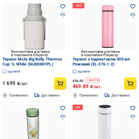
Безкоштовна доставка
Безкоштовна доставка
в поштомати Епіцентр
в поштомати Епіцентр
Термос MiJia Big Belly Thermos
Термос з індикатором 500 мл
Cup 1L White (MJDDB01PL)
Рожевий (EL-276-1-2)
оцінити
оцінити
616.40
-
146.51
₴
1 699
₴/шт.
469.89
₴/шт.
Привеземо
Доставимо
Привеземо
Доставимо