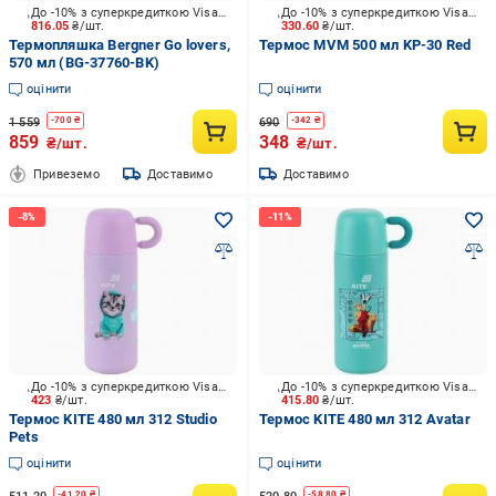
До -10% з суперкредиткою Visa Вигода
До -10% з суперкредиткою Visa Вигода
816.05
₴/шт.
330.60
₴/шт.
Термопляшка Bergner Go lovers,
Термос MVM 500 мл KP-30 Red
570 мл (BG-37760-BK)
оцінити
оцінити
1 559
690
-
700
₴
-
342
₴
859
348
₴/шт.
₴/шт.
Привеземо
Доставимо
Доставимо
До -10% з суперкредиткою Visa Вигода
До -10% з суперкредиткою Visa Вигода
423
₴/шт.
415.80
₴/шт.
Термос KITE 480 мл 312 Studio
Термос KITE 480 мл 312 Avatar
Pets
оцінити
оцінити
-
41.20
₴
-
58.80
₴