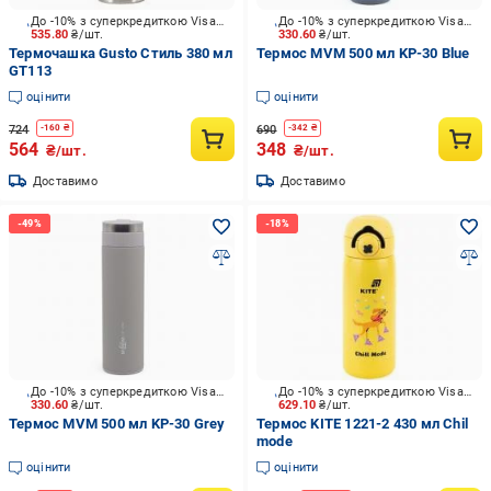
До -10% з суперкредиткою Visa Вигода
До -10% з суперкредиткою Visa Вигода
535.80
₴/шт.
330.60
₴/шт.
Термочашка Gusto Стиль 380 мл
Термос MVM 500 мл KP-30 Blue
GT113
оцінити
оцінити
724
690
-
160
₴
-
342
₴
564
348
₴/шт.
₴/шт.
Доставимо
Доставимо
До -10% з суперкредиткою Visa Вигода
До -10% з суперкредиткою Visa Вигода
330.60
₴/шт.
629.10
₴/шт.
Термос MVM 500 мл KP-30 Grey
Термос KITE 1221-2 430 мл Chil
mode
оцінити
оцінити