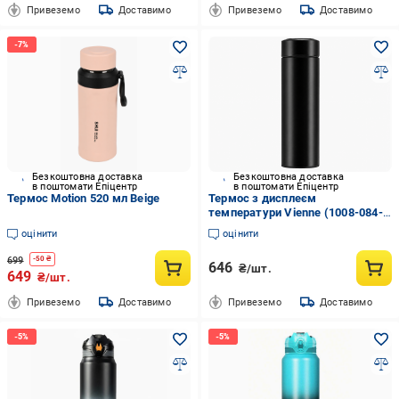
Привеземо
Доставимо
Привеземо
Доставимо
Безкоштовна доставка
Безкоштовна доставка
в поштомати Епіцентр
в поштомати Епіцентр
Термос Motion 520 мл Beige
Термос з дисплеєм
температури Vienne (1008-084-
00)
оцінити
оцінити
699
-
50
₴
646
₴/шт.
649
₴/шт.
Привеземо
Доставимо
Привеземо
Доставимо