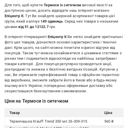
Для того, щоб купити
Термоси із ситечком
високої якості за
доступною ціною, досить відвідати наш інтернет-магазин
Епіцентр К
. Тут Ви знайдете широкий асортимент товарів цієї
групи, який налічує
149 одиниць
. Серед них товари з низькими
цінами
від 51 до 12122.7
грн.
В інтернет-гіпермаркеті
Епіцентр К
Ви легко знайдете оригінальні
фото цих товарів, дізнаєтеся основні характеристики і технічні
дані. Крім цього, на сайті можна почитати корисні відгуки від
покупців. Також тут можна ознайомитися з цікавими статтями з
різних тем і подивитися відеоогляди на найбільш затребувані
товари категорії
. Для покупця регулярно проводяться акції,
розпродажі та знижки з безліччю вигідних позицій. Купуючи у
нас, Ви отримаєте сертифікований товар з офіційною гарантією
від виробника, зможете забрати його в Києві або в будь-якому
іншому місті України, попередньо оформивши доставку або
скориставшися безкоштовним самовивозом.
Ціни на Термоси із ситечком
Товар
Ціна
Термочашка Krauff Trend 350 мл 26-309-015
560 ₴