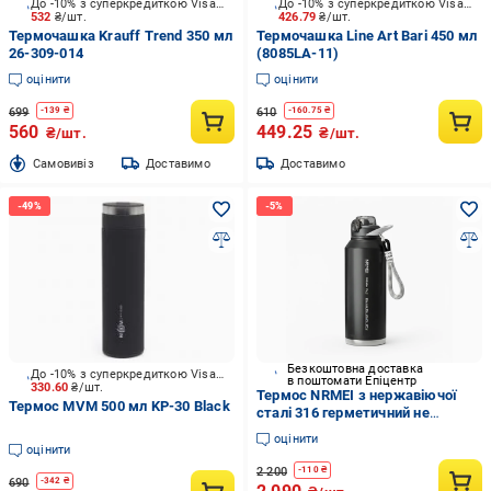
До -10% з суперкредиткою Visa Вигода
До -10% з суперкредиткою Visa Вигода
532
₴/шт.
426.79
₴/шт.
Термочашка Krauff Trend 350 мл
Термочашка Line Art Bari 450 мл
26-309-014
(8085LA-11)
оцінити
оцінити
699
610
-
139
₴
-
160.75
₴
560
449.25
₴/шт.
₴/шт.
Cамовивіз
Доставимо
Доставимо
Безкоштовна доставка
До -10% з суперкредиткою Visa Вигода
в поштомати Епіцентр
330.60
₴/шт.
Термос NRMEI з нержавіючої
Термос MVM 500 мл KP-30 Black
сталі 316 герметичний не
містить BPA 1500 мл Чорний
оцінити
(2814454909)
оцінити
2 200
-
110
₴
690
-
342
₴