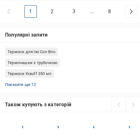
1
2
3
...
8
Популярні запити
Термоси для їжі Con Brio
Термочашки з трубочкою
Термоси Krauff 350 мл
Термочашки 500 мл
Термочашки 450 мл
Термоси для їжі Tramp
Термокружки Flamberg
Термочашка Berlinger
Термочашки 480 мл
Термочашка Kambukka
Термоси для їжі Maestro
Китайські термоси зі скляною колбою
Термоси Maestro 500 мл
Термочашки з кнопкою
Термочашки 600 мл
Показати ще 12
Також купують з категорій