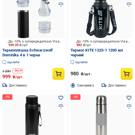
До -10% з суперкредиткою Visa Вигода
До -10% з суперкредиткою Visa Вигода
949.05
₴/шт.
882
₴/шт.
Термопляшка Schwarzwolf
Термос KITE 1225-1 1200 мл
Dominika 4 в 1 чорна
чорний
оцінити
оцінити
1 281
-
282
₴
980
₴/шт.
999
₴/шт.
Доставимо
Cамовивіз
Доставимо