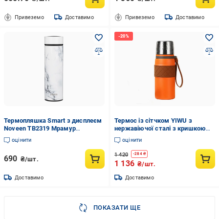
Привеземо
Доставимо
Привеземо
Доставимо
Термопляшка Smart з дисплеєм
Термос із сітчком YIWU з
Noveen TB2319 Мрамур
нержавіючої сталі з кришкою
(5902221622427)
фліп топ 700 мл Помаранчевий
оцінити
оцінити
(147-107-HP-14-7O)
1 420
-
284
₴
690
₴/шт.
1 136
₴/шт.
Доставимо
Доставимо
ПОКАЗАТИ ЩЕ