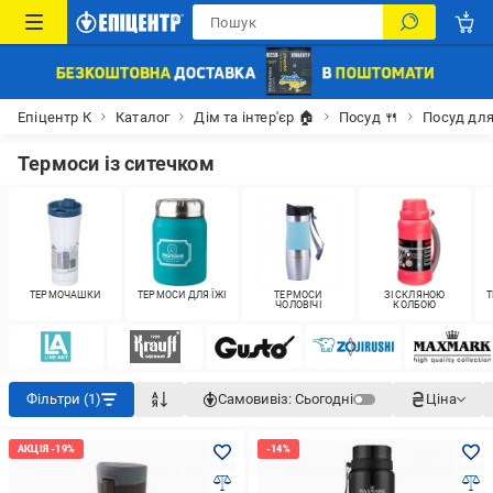
Епіцентр К
Каталог
Дім та інтер'єр 🏠
Посуд 🍴
Посуд для
Термоси із ситечком
ТЕРМОЧАШКИ
ТЕРМОСИ ДЛЯ ЇЖІ
ТЕРМОСИ
ЗІ СКЛЯНОЮ
Т
ЧОЛОВІЧІ
КОЛБОЮ
Фільтри (1)
Самовивіз:
Сьогодні
Ціна