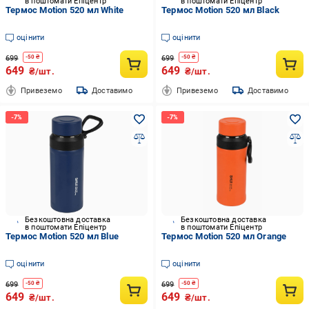
в поштомати Епіцентр
в поштомати Епіцентр
Термос Motion 520 мл White
Термос Motion 520 мл Black
оцінити
оцінити
699
699
-
50
₴
-
50
₴
649
649
₴/шт.
₴/шт.
Привеземо
Доставимо
Привеземо
Доставимо
Безкоштовна доставка
Безкоштовна доставка
в поштомати Епіцентр
в поштомати Епіцентр
Термос Motion 520 мл Blue
Термос Motion 520 мл Orange
оцінити
оцінити
699
699
-
50
₴
-
50
₴
649
649
₴/шт.
₴/шт.