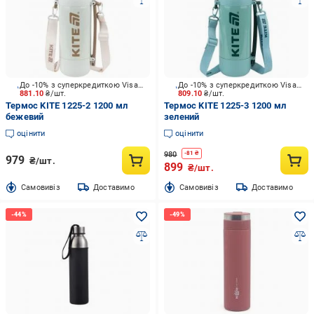
До -10% з суперкредиткою Visa Вигода
До -10% з суперкредиткою Visa Вигода
881.10
₴/шт.
809.10
₴/шт.
Термос KITE 1225-2 1200 мл
Термос KITE 1225-3 1200 мл
бежевий
зелений
оцінити
оцінити
980
-
81
₴
979
₴/шт.
899
₴/шт.
Cамовивіз
Доставимо
Cамовивіз
Доставимо