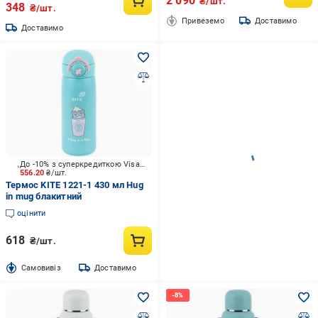
2 090
₴/шт.
348
₴/шт.
Привеземо
Доставимо
Доставимо
До -10% з суперкредиткою Visa Вигода
556.20
₴/шт.
Термос KITE 1221-1 430 мл Hug
in mug блакитний
оцінити
618
₴/шт.
Cамовивіз
Доставимо