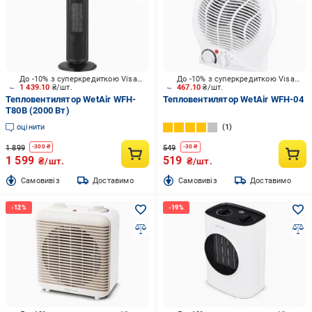
До -10% з суперкредиткою Visa Вигода
До -10% з суперкредиткою Visa Вигода
1 439.10
₴/шт.
467.10
₴/шт.
Тепловентилятор WetAir WFH-
Тепловентилятор WetAir WFH-04
T80B (2000 Вт)
оцінити
1
1 899
549
-
300
₴
-
30
₴
1 599
519
₴/шт.
₴/шт.
Cамовивіз
Доставимо
Cамовивіз
Доставимо