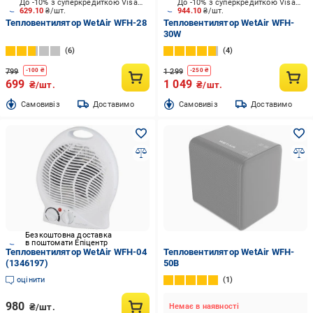
До -10% з суперкредиткою Visa Вигода
До -10% з суперкредиткою Visa Вигода
629.10
₴/шт.
944.10
₴/шт.
Тепловентилятор WetAir WFH-28
Тепловентилятор WetAir WFH-
30W
6
4
799
1 299
-
100
₴
-
250
₴
699
1 049
₴/шт.
₴/шт.
Cамовивіз
Доставимо
Cамовивіз
Доставимо
Безкоштовна доставка
в поштомати Епіцентр
Тепловентилятор WetAir WFH-04
Тепловентилятор WetAir WFH-
(1346197)
50B
оцінити
1
980
₴/шт.
Немає в наявності