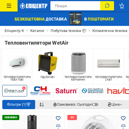
Епіцентр К
Каталог
Побутова техніка 📦
Кліматична техніка
Тепловентилятори WetAir
ТЕПЛОВЕНТИЛЯТОРИ
ПІДЛОГОВІ
ТЕПЛОВЕНТИЛЯТОРИ
ТЕПЛОВЕНТИЛЯТОРИ
ТЕ
ПОБУТОВІ
КЕРАМІЧНІ
2 КВТ
Фільтри (1)
Самовивіз:
Сьогодні
Ціна