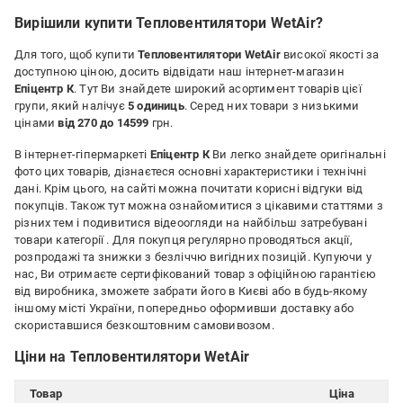
Вирішили купити Тепловентилятори WetAir?
Для того, щоб купити
Тепловентилятори WetAir
високої якості за
доступною ціною, досить відвідати наш інтернет-магазин
Епіцентр К
. Тут Ви знайдете широкий асортимент товарів цієї
групи, який налічує
5 одиниць
. Серед них товари з низькими
цінами
від 270 до 14599
грн.
В інтернет-гіпермаркеті
Епіцентр К
Ви легко знайдете оригінальні
фото цих товарів, дізнаєтеся основні характеристики і технічні
дані. Крім цього, на сайті можна почитати корисні відгуки від
покупців. Також тут можна ознайомитися з цікавими статтями з
різних тем і подивитися відеоогляди на найбільш затребувані
товари категорії
. Для покупця регулярно проводяться акції,
розпродажі та знижки з безліччю вигідних позицій. Купуючи у
нас, Ви отримаєте сертифікований товар з офіційною гарантією
від виробника, зможете забрати його в Києві або в будь-якому
іншому місті України, попередньо оформивши доставку або
скориставшися безкоштовним самовивозом.
Ціни на Тепловентилятори WetAir
Товар
Ціна