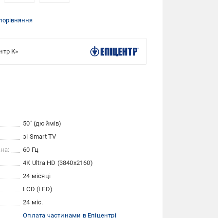
порівняння
нтр К»
50″ (дюймів)
зі Smart TV
на:
60 Гц
4K Ultra HD (3840x2160)
24 місяці
LCD (LED)
24 міс.
Оплата частинами в Епіцентрі