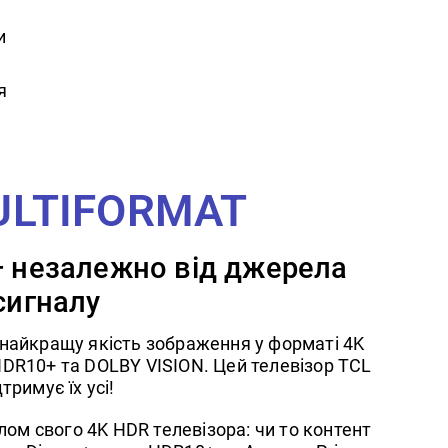
и
я
ULTIFORMAT
 незалежно від джерела
сигналу
и найкращу якість зображення у форматі 4K
 HDR10+ та DOLBY VISION. Цей телевізор TCL
дтримує їх усі!
ом свого 4K HDR телевізора: чи то контент