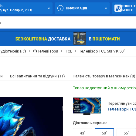
ЇВ
ЕПІЦЕНТ
ІНФОРМАЦІЯ
в, вул. Полярна, 20-Д
БІЗНЕС
аудіотехніка 📺
📺Телевізори
TCL
Телевізор TCL 50P7K 50″
ки
Всі запитання та відгуки (11)
Наявність товару в магазинах (8)
Товар недоступний у цьому регіо
Переглянути сх
Телевізори TC
Діагональ екрана:
43″
50″
55″