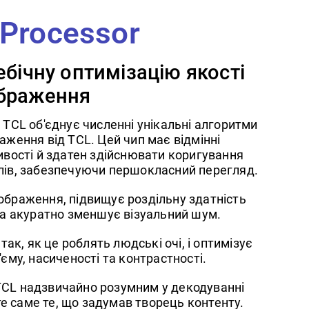
 Processor
бічну оптимізацію якості
браження
 TCL об'єднує численні унікальні алгоритми
аження від TCL. Цей чип має відмінні
ивості й здатен здійснювати коригування
селів, забезпечуючи першокласний перегляд.
 зображення, підвищує роздільну здатність
та акуратно зменшує візуальний шум.
ак, як це роблять людські очі, і оптимізує
'єму, насиченості та контрастності.
TCL надзвичайно розумним у декодуванні
те саме те, що задумав творець контенту.