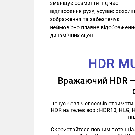
зменшує розмиття під час
відтворення руху, усуває розрив
зображення та забезпечує
неймовірно плавне відображенн
динамічних сцен.
HDR M
Вражаючий HDR —
Існує безліч способів отримат
HDR на телевізорі: HDR10, HLG,
пі
Скористайтеся повним потенціал