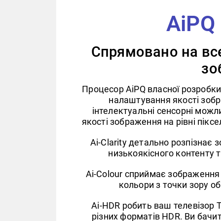
AiPQ
Спрямовано на все
зо
Процесор AiPQ власної розробки
налаштування якості зобр
інтелектуальні сенсорні можл
якості зображення на рівні пік
Ai-Clarity детально розпізнає
низькоякісного контенту 
Ai-Colour сприймає зображення т
кольори з точки зору об
Ai-HDR робить ваш телевізор 
різних форматів HDR. Ви бачи