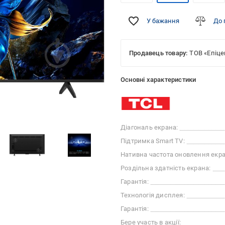
У бажання
До 
Продавець товару:
ТОВ «Епіце
Основні характеристики
Діагональ екрана:
Підтримка Smart TV:
Нативна частота оновлення екра
Роздільна здатність екрана:
Гарантія:
Технологія дисплея:
Гарантія:
Бере участь в акції: