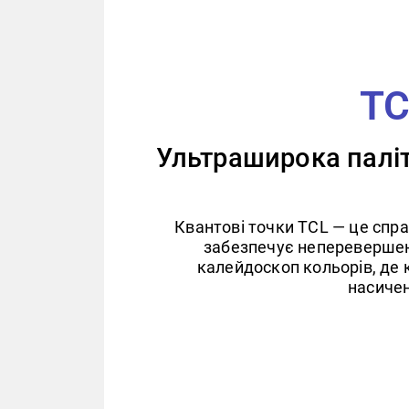
TC
Ультраширока паліт
Квантові точки TCL — це спра
забезпечує неперевершену
калейдоскоп кольорів, де 
насичен