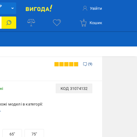
Р
Увійти
Кошик
9
ні
КОД
31074132
ожі моделі в категорії:
L
65″
75″