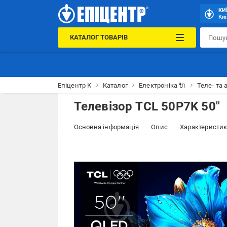
КИ
Киї
КАТАЛОГ ТОВАРІВ
Епіцентр К
Каталог
Електроніка 🔌
Теле- та 
Телевізор TCL 50P7K 50″
Основна інформація
Опис
Характеристи