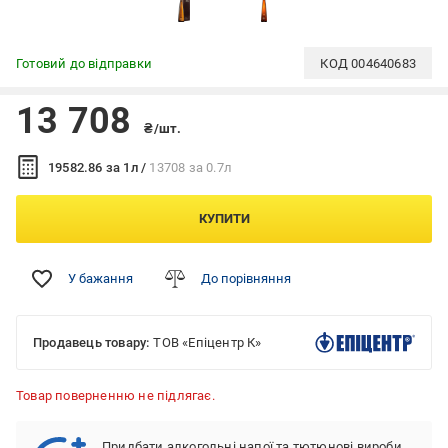
Готовий до відправки
КОД
004640683
13 708
₴/шт.
19582.86 за 1л /
13708 за 0.7л
КУПИТИ
У бажання
До порівняння
Продавець товару:
ТОВ «Епіцентр К»
Товар поверненню не підлягає.
Придбати алкогольні напої та тютюнові вироби