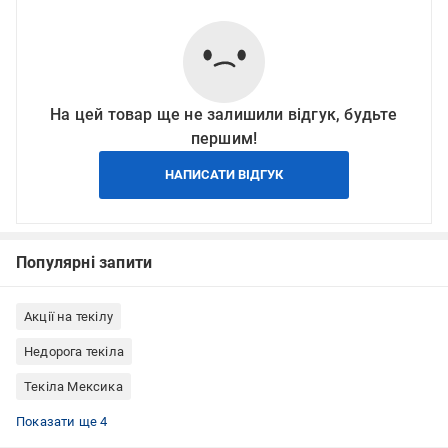
На цей товар ще не залишили відгук, будьте
першим!
НАПИСАТИ ВІДГУК
Популярні запити
Акції на текілу
Недорога текіла
Текіла Мексика
Текіла Don Julio
Текіла 0,7 л
Текіла anejo
Текіла 100% агава
Показати ще 4