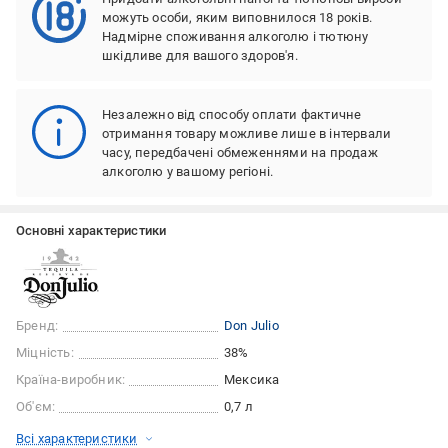
можуть особи, яким виповнилося 18 років.
Надмірне споживання алкоголю і тютюну
шкідливе для вашого здоров'я.
Незалежно від способу оплати фактичне
отримання товару можливе лише в інтервали
часу, передбачені обмеженнями на продаж
алкоголю у вашому регіоні.
Основні характеристики
Бренд:
Don Julio
Міцність:
38%
Країна-виробник:
Мексика
Об'єм:
0,7 л
Всі характеристики