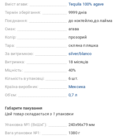
Вміст агави:
Tequila 100% agave
Термін зберігання:
9999 днів
Поєднання:
до коктейлю
до лайма
Смак:
агава
Колір:
прозорий
Тара:
скляна пляшка
За витримкою:
silver/blanco
Витримка:
18 місяців
Міцність:
40%
Кількість в упаковці:
6 шт.
Країна-виробник:
Мексика
Об'єм:
0,7 л
Габарити пакування
Цей товар складається з 1 упаковки
Упаковка №1 (ВхШхГ):
240x96x79 мм
Вага упаковки №1:
1380 г