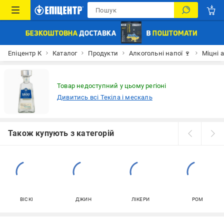
Епіцентр К
Каталог
Продукти
Алкогольні напої 🍷
Міцні 
Товар недоступний у цьому регіоні
Дивитись всі Текіла і мескаль
Також купують з категорій
ВІСКІ
ДЖИН
ЛІКЕРИ
РОМ