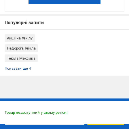
Популярні запити
Акції на текілу
Недорога текіла
Текіла Мексика
Текіла silver/blanco
Текіла 0,7 л
Текіла 100% агава
Текіла і мескаль 1800
Показати ще 4
Підписуйтесь, щоб дізнаватись першим про акції та пропозиції
Товар недоступний у цьому регіоні
ПІДПИСАТИСЯ