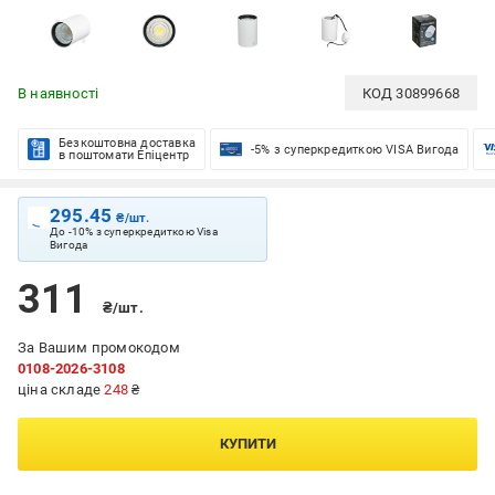
В наявності
КОД
30899668
Безкоштовна доставка
-5% з суперкредиткою VISA Вигода
в поштомати Епіцентр
295.45
₴/шт.
До -10% з суперкредиткою Visa
Вигода
311
₴/шт.
За Вашим промокодом
0108-2026-3108
ціна складе
248
₴
КУПИТИ