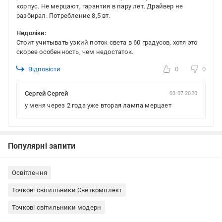
корпус. Не мерцают, гарантия в пару лет. Драйвер не
разбирал. Потребление 8,5 вт.
Недоліки:
Стоит учитывать узкий поток света в 60 градусов, хотя это
скорее особенность, чем недостаток.
Відповісти
0
0
Сергей Сергей
03.07.2020
у меня через 2 года уже вторая лампа мерцает
Популярні запити
Освітлення
Точкові світильники Светкомплект
Точкові світильники модерн
Точкові світильники з вбудованими світлодіодами
Накладні світильники (тубуси)
Точкові світильники для спальні
Точкові світильники для вітальні
Точкові світильники для дитячої
Точкові світильники для коридора
Точкові світильники для натяжної стелі
Точкові світильники Светкомплект накладні
Недорогі накладні точкові світильники
Точкові світильники білі