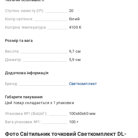
Ступінь захисту (IP):
20
Колір світіння:
білий
Колірна температура:
4100 К
Розмір та вага
Висота:
9,7 см
Діаметр:
5,9 см
Додаткова інформація
Бренд:
Светкомплект
Габарити пакування
Цей товар складається з 1 упаковки
Упаковка №1 (ВхШхГ):
100x60x60 мм
Вага упаковки №1:
100 г
Фото Світильник точковий Светкомплект DL-