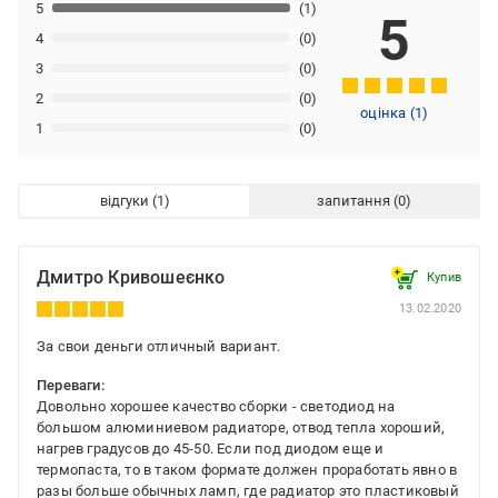
5
(1)
5
4
(0)
3
(0)
2
(0)
оцінка
(
1
)
1
(0)
відгуки
запитання
Дмитро Кривошеєнко
Купив
13.02.2020
За свои деньги отличный вариант.
Переваги:
Довольно хорошее качество сборки - светодиод на
большом алюминиевом радиаторе, отвод тепла хороший,
нагрев градусов до 45-50. Если под диодом еще и
термопаста, то в таком формате должен проработать явно в
разы больше обычных ламп, где радиатор это пластиковый