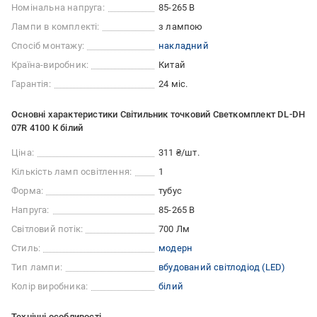
Номінальна напруга:
85-265 В
Лампи в комплекті:
з лампою
Спосіб монтажу:
накладний
Країна-виробник:
Китай
Гарантія:
24 міс.
Основні характеристики Світильник точковий Светкомплект DL-DH
07R 4100 К білий
Ціна:
311 ₴/шт.
Кількість ламп освітлення:
1
Форма:
тубус
Напруга:
85-265 В
Світловий потік:
700 Лм
Стиль:
модерн
Тип лампи:
вбудований світлодіод (LED)
Колір виробника:
білий
Технічні особливості