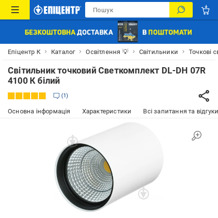
Епіцентр К
Каталог
Освітлення 💡
Світильники
Точкові 
Світильник точковий Светкомплект DL-DH 07R
4100 К білий
1
Основна інформація
Характеристики
Всі запитання та відгуки