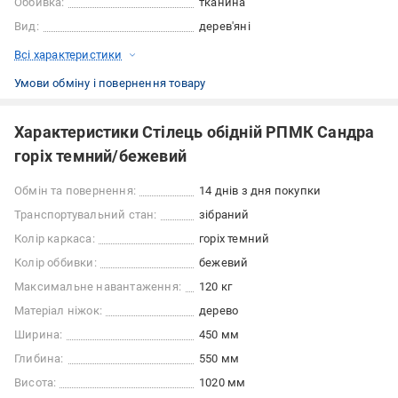
Оббивка:
тканина
Вид:
дерев'яні
Всі характеристики
Умови обміну і повернення товару
Характеристики Стілець обідній РПМК Сандра
горіх темний/бежевий
Обмін та повернення:
14 днів з дня покупки
Транспортувальний стан:
зібраний
Колір каркаса:
горіх темний
Колір оббивки:
бежевий
Максимальне навантаження:
120 кг
Матеріал ніжок:
дерево
Ширина:
450 мм
Глибина:
550 мм
Висота:
1020 мм