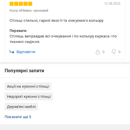
12.08.2022
Колір оббивки: кремовий
Стільці стильні, гарної якості та очікуємого кольору.
Переваги:
Стілець виправдав всі очікування і по кольору каркаса і по
тканині сидіння.
Відповісти
0
0
Популярні запити
Акції на кухонні стільці
Недорогі кухонні стільці
Дерев'яні меблі
Меблі для кухні
Меблі для дому
Стільці розкладні
Кухонні стільці РПМК
Стільці кухонні із спинкою
Показати ще 5