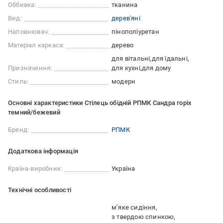
Оббивка:
тканина
Вид:
дерев'яні
Наповнювач:
пінополіуретан
Матеріал каркаса:
дерево
для вітальні
для їдальні
Призначення:
для кухні
для дому
Стиль:
модерн
Основні характеристики Стілець обідній РПМК Сандра горіх
темний/бежевий
Бренд:
РПМК
Додаткова інформація
Країна-виробник:
Україна
Технічні особливості
м’яке сидіння
з твердою спинкою