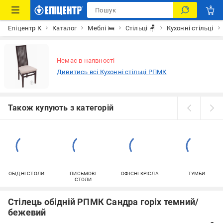
Епіцентр К
Каталог
Меблі 🛌
Стільці 🪑
Кухонні стільці
Немає в наявності
Дивитись всі Кухонні стільці РПМК
Також купують з категорій
ОБІДНІ СТОЛИ
ПИСЬМОВІ
ОФІСНІ КРІСЛА
ТУМБИ
СТОЛИ
Стілець обідній РПМК Сандра горіх темний/
бежевий