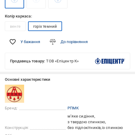
Колір каркаса:
венге
горіх темний
У бажання
До порівняння
Продавець товару:
ТОВ «Епіцентр К»
Основні характеристики
Бренд:
РПМК
м’яке сидіння
з твердою спинкою
Конструкція:
без підлокітників
із спинкою