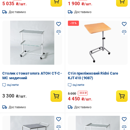
5 035
1 900
₴/шт.
₴/шт.
Доставимо
Доставимо
Столик стоматолога АТОН СТ-С-
Стіл приліжковий Ridni Care
МС медичний
KJT410 (9087)
оцінити
оцінити
5 000
-
550
₴
3 300
₴/шт.
4 450
₴/шт.
Доставимо
Доставимо