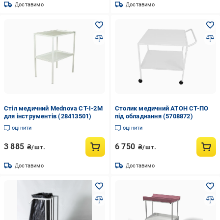
Доставимо
Доставимо
Стіл медичний Mednova СТ-І-2М
Столик медичний АТОН СТ-ПО
для інструментів (28413501)
під обладнання (5708872)
оцінити
оцінити
3 885
6 750
₴/шт.
₴/шт.
Доставимо
Доставимо