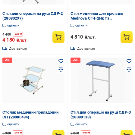
Стіл для операцій на руці СДР-2
Стіл медичний для приладів
(28080297)
Mednova СТ-І-2Нк та
інструментів пересувний
оцінити
оцінити
(28413517)
4 400
-
220
₴
4 810
₴/шт.
4 180
₴/шт.
Доставимо
Доставимо
Столик медичний приладовий
Стіл для операцій на руці СДР-3
СП (28080484)
(28080138)
оцінити
оцінити
5 300
2 000
-
265
₴
-
100
₴