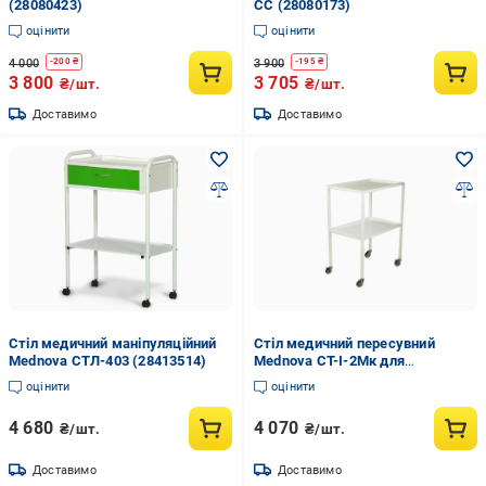
(28080423)
СС (28080173)
оцінити
оцінити
4 000
3 900
-
200
₴
-
195
₴
3 800
3 705
₴/шт.
₴/шт.
Доставимо
Доставимо
Стіл медичний маніпуляційний
Стіл медичний пересувний
Mednova СТЛ-403 (28413514)
Mednova СТ-І-2Мк для
інструментів (28413516)
оцінити
оцінити
4 680
4 070
₴/шт.
₴/шт.
Доставимо
Доставимо