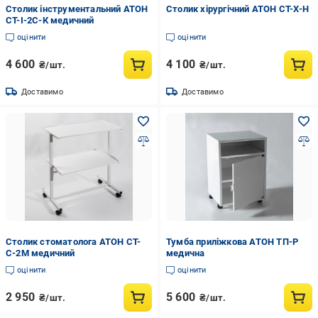
Столик інструментальний АТОН
Столик хірургічний АТОН СТ-Х-Н
СТ-І-2С-К медичний
оцінити
оцінити
4 600
4 100
₴/шт.
₴/шт.
Доставимо
Доставимо
Столик стоматолога АТОН СТ-
Тумба приліжкова АТОН ТП-Р
С-2М медичний
медична
оцінити
оцінити
2 950
5 600
₴/шт.
₴/шт.