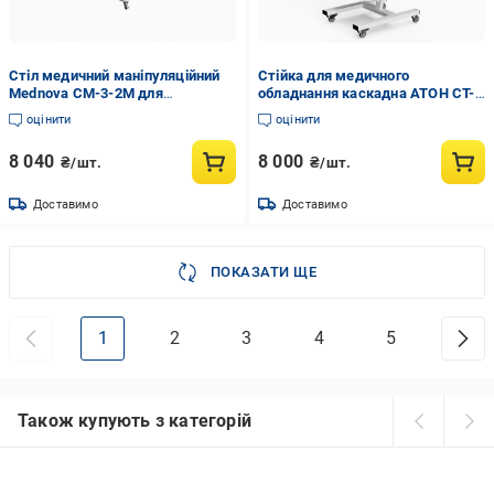
Стіл медичний маніпуляційний
Стійка для медичного
Mednova СМ-3-2М для
обладнання каскадна АТОН СТ-
інструментів пересувний
О-К (30149474)
оцінити
оцінити
(28413503)
8 040
8 000
₴/шт.
₴/шт.
Доставимо
Доставимо
ПОКАЗАТИ ЩЕ
1
2
3
4
5
Також купують з категорій