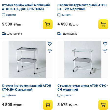
Столик приліжковий мобільний
Столик інструментальний АТОН
АТОН СТ-К-ДСП (31514366)
СТ-І-2М медичний
оцінити
оцінити
5 500
4 450
₴/шт.
₴/шт.
Доставимо
Доставимо
Столик інструментальний АТОН
Столик стоматолога АТОН СТ-С-
СТ-І-2Н-К медичний
СН медичний
оцінити
оцінити
4 800
3 675
₴/шт.
₴/шт.