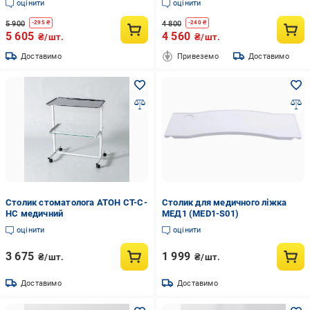
оцінити
оцінити
5 900
4 800
-
295
₴
-
240
₴
5 605
4 560
₴/шт.
₴/шт.
Доставимо
Привеземо
Доставимо
Столик стоматолога АТОН СТ-С-
Столик для медичного ліжка
НС медичний
МЕД1 (MED1-S01)
оцінити
оцінити
3 675
1 999
₴/шт.
₴/шт.
Доставимо
Доставимо