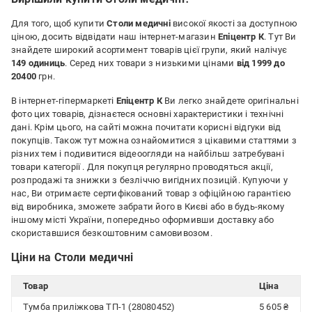
Для того, щоб купити
Столи медичні
високої якості за доступною
ціною, досить відвідати наш інтернет-магазин
Епіцентр К
. Тут Ви
знайдете широкий асортимент товарів цієї групи, який налічує
149 одиниць
. Серед них товари з низькими цінами
від 1999 до
20400
грн.
В інтернет-гіпермаркеті
Епіцентр К
Ви легко знайдете оригінальні
фото цих товарів, дізнаєтеся основні характеристики і технічні
дані. Крім цього, на сайті можна почитати корисні відгуки від
покупців. Також тут можна ознайомитися з цікавими статтями з
різних тем і подивитися відеоогляди на найбільш затребувані
товари категорії
. Для покупця регулярно проводяться акції,
розпродажі та знижки з безліччю вигідних позицій. Купуючи у
нас, Ви отримаєте сертифікований товар з офіційною гарантією
від виробника, зможете забрати його в Києві або в будь-якому
іншому місті України, попередньо оформивши доставку або
скориставшися безкоштовним самовивозом.
Ціни на Столи медичні
Товар
Ціна
Тумба приліжкова ТП-1 (28080452)
5 605 ₴