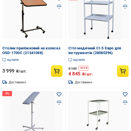
Столик приліжковий на колесах
Стіл медичний СІ-5 Євро для
OSD-1700C (21541088)
інструментів (28080296)
оцінити
оцінити
5 100
-
255
₴
3 999
₴/шт.
4 845
₴/шт.
Доставимо
Доставимо