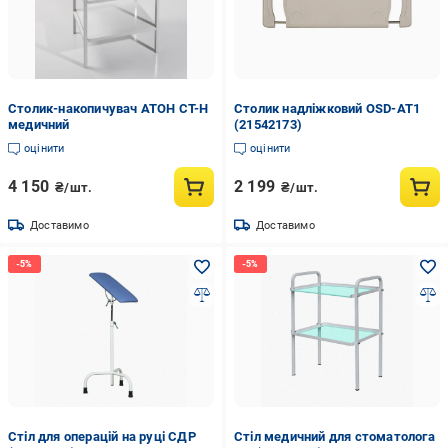
Столик-накопичувач АТОН СТ-Н
Столик надліжковий OSD-AT1
медичний
(21542173)
оцінити
оцінити
4 150
2 199
₴/шт.
₴/шт.
Доставимо
Доставимо
Стіл для операцій на руці СДР
Стіл медичний для стоматолога