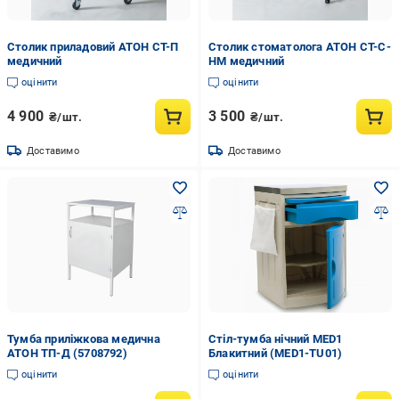
Столик приладовий АТОН СТ-П
Столик стоматолога АТОН СТ-С-
медичний
НМ медичний
оцінити
оцінити
4 900
3 500
₴/шт.
₴/шт.
Доставимо
Доставимо
Тумба приліжкова медична
Стіл-тумба нічний MED1
АТОН ТП-Д (5708792)
Блакитний (MED1-TU01)
оцінити
оцінити