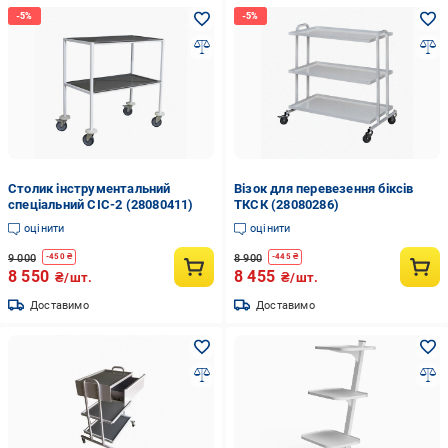
Столик інструментальний
Візок для перевезення біксів
спеціальний СІС-2 (28080411)
ТКСК (28080286)
оцінити
оцінити
9 000
8 900
-
450
₴
-
445
₴
8 550
8 455
₴/шт.
₴/шт.
Доставимо
Доставимо