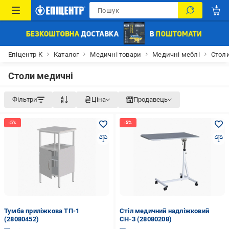
Епіцентр К
Каталог
Медичні товари
Медичні меблі
Стол
Столи медичні
Фільтри
Ціна
Продавець
Тумба приліжкова ТП-1
Стіл медичний надліжковий
(28080452)
СН-3 (28080208)