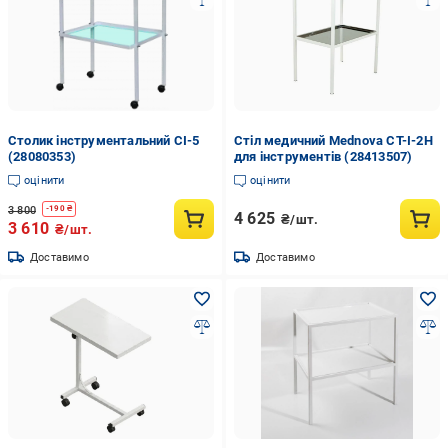
Столик інструментальний СІ-5
Стіл медичний Mednova СТ-І-2Н
(28080353)
для інструментів (28413507)
оцінити
оцінити
3 800
-
190
₴
4 625
₴/шт.
3 610
₴/шт.
Доставимо
Доставимо