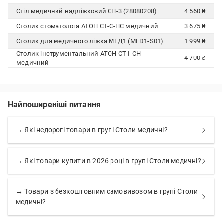
Стіл медичний надліжковий СН-3 (28080208)
4 560 ₴
Столик стоматолога АТОН СТ-С-НС медичний
3 675 ₴
Столик для медичного ліжка МЕД1 (MED1-S01)
1 999 ₴
Столик інструментальний АТОН СТ-І-СН
4 700 ₴
медичний
Найпоширеніші питання
→ Які недорогі товари в групі Столи медичні?
→ Які товари купити в 2026 році в групі Столи медичні?
→ Товари з безкоштовним самовивозом в групі Столи
медичні?