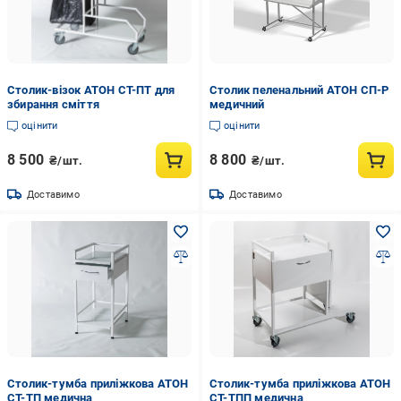
Столик-візок АТОН СТ-ПТ для
Столик пеленальний АТОН СП-Р
збирання сміття
медичний
оцінити
оцінити
8 500
8 800
₴/шт.
₴/шт.
Доставимо
Доставимо
Столик-тумба приліжкова АТОН
Столик-тумба приліжкова АТОН
СТ-ТП медична
СТ-ТПП медична