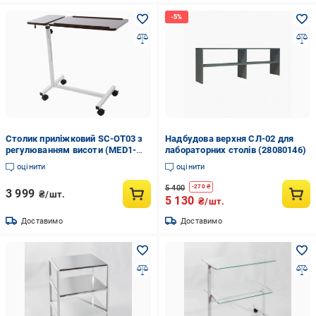
Столик приліжковий SC-OT03 з
Надбудова верхня СЛ-02 для
регулюванням висоти (MED1-
лабораторних столів (28080146)
SC-OT03)
оцінити
оцінити
5 400
-
270
₴
3 999
₴/шт.
5 130
₴/шт.
Доставимо
Доставимо