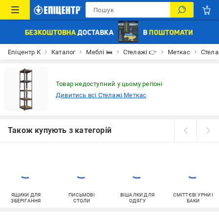
Епіцентр К
Каталог
Меблі 🛌
Стелажі 👉
Меткас
Стела
Товар недоступний у цьому регіоні
Дивитись всі Стелажі Меткас
Також купують з категорій
ЯЩИКИ ДЛЯ
ПИСЬМОВІ
ВІШАЛКИ ДЛЯ
СМІТТЄВІ УРНИ І
ЗБЕРІГАННЯ
СТОЛИ
ОДЯГУ
БАКИ